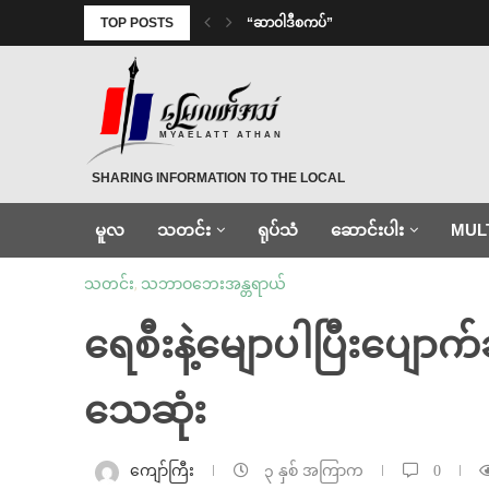
TOP POSTS
“ဆာဝါဒီစကပ်”
MYAELATT ATHAN
SHARING INFORMATION TO THE LOCAL
မူလ
သတင်း
ရုပ်သံ
ဆောင်းပါး
MUL
သတင်း
,
သဘာဝဘေးအန္တရာယ်
ရေစီးနဲ့မျောပါပြီးပျောက်
သေဆုံး
ကျော်ကြီး
၃ နှစ် အကြာက
0