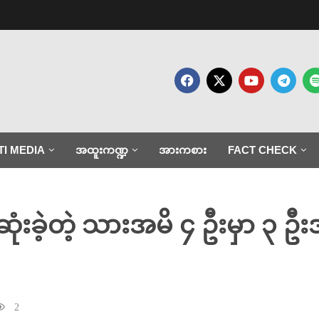
TI MEDIA
အထူးကဏ္ဍ
အားကစား
FACT CHECK
ဆုံးခဲ့တဲ့ သားအမိ ၄ ဦးမှာ ၃ ဦ
2