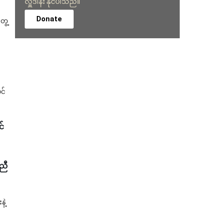
လှူဒါန်း နိုင်ပါသည်။
Donate
ွေ့
င်
င်
ညီ
ဲ့