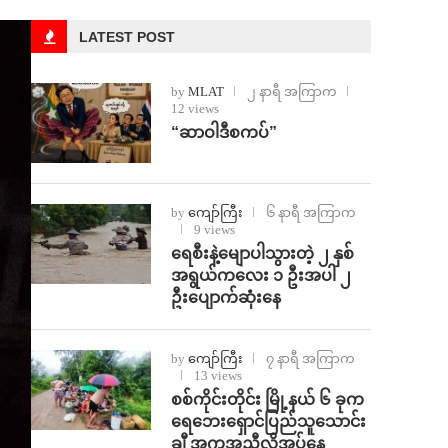
LATEST POST
by
MLAT
၂ နာရီ အကြာက
12 views
“ဆာဝါဒီစကပ်”
by
ကျော်ကြီး
၆ နာရီ အကြာက
9 views
ရေစီးနဲ့မျောပါသွားတဲ့ ၂ နှစ်
အရွယ်ကလေး ၁ ဦးအပါ ၂
ဦးပျောက်ဆုံးနေ
by
ကျော်ကြီး
၇ နာရီ အကြာက
13 views
စစ်ကိုင်းတိုင်း မြို့နယ် ၆ ခုက
ရေဘေးရှောင်ပြည်သူသောင်း
ချီ အကူအညီလိုအပ်နေ