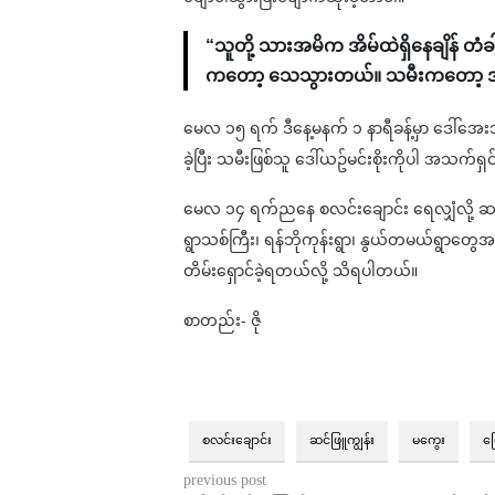
“သူတို့ သားအမိက အိမ်ထဲရှိနေချိန် တံ
ကတော့ သေသွားတယ်။ သမီးကတော့ အ
မေလ ၁၅ ရက် ဒီနေ့မနက် ၁ နာရီခန့်မှာ ဒေါ်အေးသ
ခဲ့ပြီး သမီးဖြစ်သူ ဒေါ်ယဥ်မင်းစိုးကိုပါ အသက်ရ
မေလ ၁၄ ရက်ညနေ စလင်းချောင်း ရေလျှံလို့ ဆင်ဖ
ရွာသစ်ကြီး၊ ရန်ဘိုကုန်းရွာ၊ နွယ်တမယ်ရွာတွ
တိမ်းရှောင်ခဲ့ရတယ်လို့ သိရပါတယ်။
စာတည်း- ဇို
စလင်းချောင်း
ဆင်ဖြူကျွန်း
မကွေး
မ
previous post