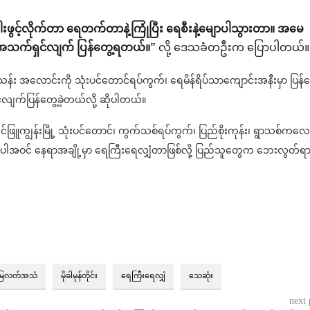
ခါးဖွင့်လိုက်တာ ရေတက်တာနဲ့ကြုံပြီး ရေစီးနဲ့မျောပါသွားတာ။ အမေ
သက်ရှင်လျက် ပြန်တွေ့ရတယ်။”
လို့ ဒေသခံတဦးက ပြောပါတယ်။
န်း အလောင်းကို သုံးပင်တောင်ရပ်ကွက်၊ ရေမိန်ရိပ်သာကျောင်းအနီးမှာ ပြန်တ
ှင်လျက်ပြန်တွေ့ခဲ့တယ်လို့ ဆိုပါတယ်။
ြူကျွန်းမြို့ သုံးပင်တောင်၊ ကွက်သစ်ရပ်ကွက်၊ ပြည်စိုးကုန်း၊ ရွာသစ်ကလေ
ေအပါအဝင် နေရာအချို့မှာ ရေကြီးရေလျှံတာဖြစ်လို့ ပြည်သူတွေက ဘေးလွတ်ရာ
ြေလတ်အသံ
မိုခါမုန်တိုင်း
ရေကြီးရေလျှံ
သေဆုံး
next 