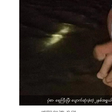
ပုံစာ- ရေကြီးပြီး ပျောက်ဆုံးခဲ့တဲ့ ၂နှ
မကွေး၊ မေ ၁၅၊ ၂၀၂၃။