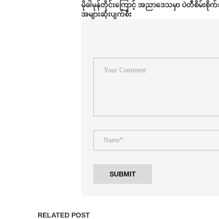
မိုခါမုန်တိုင်းကြောင့် အညာဒေသမှာ ပဲတီစိမ်းစိုက
အများဆုံးပျက်စီး
RELATED POST