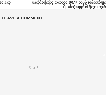
်ခင်းတွေ
မုန်တိုင်းကြောင့် ဘုတလင် SRAF တပ်ဖွဲ့ စခန်းငယ်ပျက
ပြီး စစ်သုံးပစ္စည်းနဲ့ ရိက္ခာတွေဆုံး
LEAVE A COMMENT