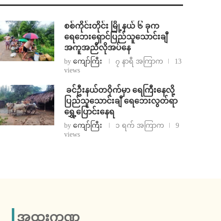
စစ်ကိုင်းတိုင်း မြို့နယ် ၆ ခုက
ရေဘေးရှောင်ပြည်သူသောင်းချီ
အကူအညီလိုအပ်နေ
by
ကျော်ကြီး
၇ နာရီ အကြာက
13
views
⁩ ⁨ခင်ဦးနယ်တဝိုက်မှာ ရေကြီးနေလို့
ပြည်သူသောင်းချီ ရေဘေးလွတ်ရာ
ရွှေ့ပြောင်းနေရ
by
ကျော်ကြီး
၁ ရက် အကြာက
9
views
အထူးကဏ္ဍ