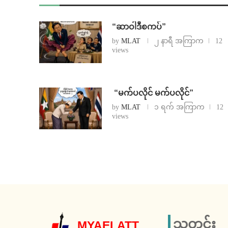
“ဆာဝါဒီစကပ်”
by
MLAT
၂ နာရီ အကြာက
12
views
⁨ ⁨“မက်ပလိုင် မက်ပလိုင်”
by
MLAT
၁ ရက် အကြာက
12
views
သတင်း
MYAELATT