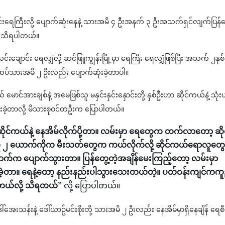
ောင်းရေကြီးလို့ ပျောက်ဆုံးနေနဲ့ သားအမိ ၄ ဦးအနက် ၃ ဦးအသက်ရှင်လျက်ပြန်တ
ို့ သိရပါတယ်။
ာင်း ရေလျှံလို့ ဆင်ဖြူကျွန်းမြို့မှာ ရေကြီး ရေလျှံဖြစ်ပြီး အသက် ၂နှစ်
ပ်သားအမိ ၂ ဦးလည်း ပျောက်ဆုံးခဲ့တာပါ။
် မောင်အားချစ်နဲ့ အမေဖြစ်သူ မနှင်းနှင်းနှောင်းတို့ နှစ်ဦးဟာ ဆိုင်ကယ်နဲ့ သုံးပ
ုံးခဲ့တာလို့ မိသားစုဝင်တဦးက ပြောပါတယ်။
ုင်ကယ်နဲ့ နေအိမ်လိုက်ပို့တာ။ လမ်းမှာ ရေတွေက တက်လာတော့ ဆို
၂ ယောက်ကိုက မီးသတ်တွေက ကယ်လိုက်လို့ ဆိုင်ကယ်ရောလူတွေ
ာက်က ပျောက်သွားတာ။ ပြန်တွေ့တဲ့အချိန်မေးကြည့်တော့ လမ်းမှာ
ဲ့တာ။ ရေနဲ့တော့ နည်းနည်းပါသွားသေးတယ်တဲ့။ ပတ်ဝန်းကျင်ကကူ
းခဲ့တယ်လို့ သိရတယ်”
လို့ ပြောပါတယ်။
်အေးသန်းနဲ့ ဒေါ်ယာဥ်မင်းစိုးတို့ သားအမိ ၂ ဦးလည်း နေအိမ်မှာရှိနေချိန် ရေစီးန