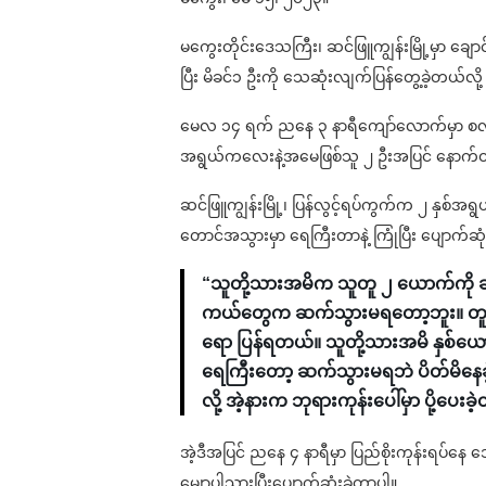
မကွေးတိုင်းဒေသကြီး၊ ဆင်ဖြူကျွန်းမြို့မှာ ချ
ပြီး မိခင်၁ ဦးကို သေဆုံးလျက်ပြန်တွေ့ခဲ့တယ်လ
မေလ ၁၄ ရက် ညနေ ၃ နာရီကျော်လောက်မှာ စလင်းချေ
အရွယ်ကလေးနဲ့အမေဖြစ်သူ ၂ ဦးအပြင် နောက်ထ
ဆင်ဖြူကျွန်းမြို့၊ ပြန်လွင့်ရပ်ကွက်က ၂ နှစ်အရွယ
တောင်အသွားမှာ ရေကြီးတာနဲ့ ကြုံပြီး ပျောက်ဆ
“သူတို့သားအမိက သူတူ ၂ ယောက်ကို ဆိ
ကယ်တွေက ဆက်သွားမရတော့ဘူး။ တူ 
ရော ပြန်ရတယ်။ သူတို့သားအမိ နှစ်ယေ
ရေကြီးတော့ ဆက်သွားမရဘဲ ပိတ်မိနေခ
လို့ အဲ့နားက ဘုရားကုန်းပေါ်မှာ ပို့ပေ
အဲ့ဒီအပြင် ညနေ ၄ နာရီမှာ ပြည်စိုးကုန်းရပ်နေ ဒေါ
မျောပါသွားပြီးပျောက်ဆုံးခဲ့တာပါ။