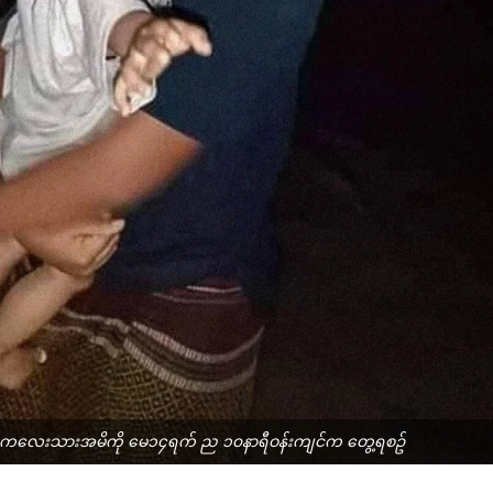
စ်အရွယ်ကလေးသားအမိကို မေ၁၄ရက် ည ၁၀နာရီဝန်းကျင်က တွေ့ရစဥ်