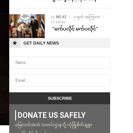
by
MLAT
၁ ရက် အကြာက
12 views
⁨ ⁨“မက်ပလိုင် မက်ပလိုင်”
GET DAILY NEWS
DONATE US SAFELY
မြေလတ်အသံ သတင်းဌာနသို့ လုံခြုံစိတ်ချစွာ