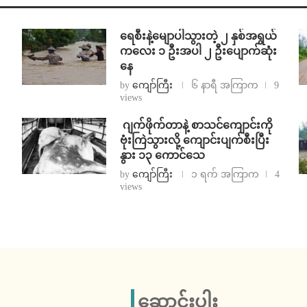
ရေစီးနဲ့မျောပါသွားတဲ့ ၂ နှစ်အရွယ်
ကလေး ၁ ဦးအပါ ၂ ဦးပျောက်ဆုံး
နေ
by
ကျော်ကြီး
၆ နာရီ အကြာက
9
views
⁨⁩ ⁨ဂျက်ဖိုက်တာနဲ့ စာသင်ကျောင်းကို
ဗုံးကြဲသွားလို့ ကျောင်းပျက်စီးပြီး
နွား ၁၃ ကောင်သေ
by
ကျော်ကြီး
၁ ရက် အကြာက
4
views
ဆောင်းပါး