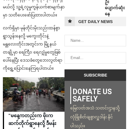
ဦး
မယ်လို့ သူ့ရဲ့လူမှုကွန်ယက်စာမျက်နှာ
ပျောက်ဆုံး
နေ
မှာ သတိပေးဖော်ပြထားပါတယ်။
GET DAILY NEWS
လက်ရှိမှာ မုန်တိုင်းမိုးသည်းထန်စွာ
ရွာသွန်းနေလို့ မကွေးတိုင်းနဲ့
မန္တလေးတိုင်းအတွင်းက မြို့နယ်
တချို့မှာ ရေကြီး၊ ရေလျှံမှုတွေဖြစ်
ပေါ်နေပြီး ဒေသခံတွေဘေးလွတ်ရာ
ကိုရွှေ့ပြောင်းနေကြရပါတယ်။
DONATE US
SAFELY
မြေလတ်အသံ သတင်းဌာနသို့
“မနေ့ကတည်းက မိုးက
လုံခြုံစိတ်ချစွာလှူဒါန်း နိုင်
ဆက်တိုက်ရွာနေလို့ ဒီမန်း
ပါသည်။