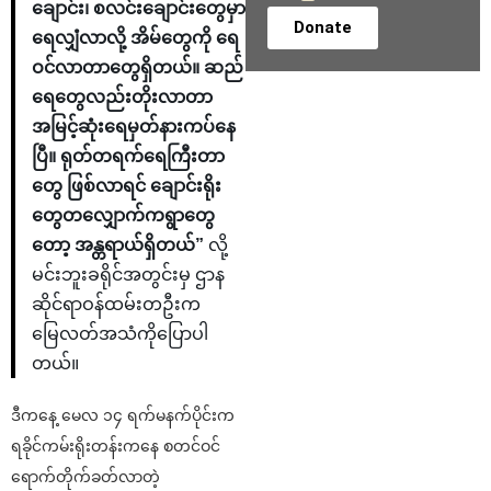
ချောင်း၊ စလင်းချောင်းတွေမှာ
Donate
ရေလျှံလာလို့ အိမ်တွေကို ရေ
ဝင်လာတာတွေရှိတယ်။ ဆည်
ရေတွေလည်းတိုးလာတာ
အမြင့်ဆုံးရေမှတ်နားကပ်နေ
ပြီ။ ရုတ်တရက်ရေကြီးတာ
တွေ ဖြစ်လာရင် ချောင်းရိုး
တွေတလျှောက်ကရွာတွေ
တော့ အန္တရာယ်ရှိတယ်”
လို့
မင်းဘူးခရိုင်အတွင်းမှ ဌာန
ဆိုင်ရာဝန်ထမ်းတဦးက
မြေလတ်အသံကိုပြောပါ
တယ်။
ဒီကနေ့ မေလ ၁၄ ရက်မနက်ပိုင်းက
ရခိုင်ကမ်းရိုးတန်းကနေ စတင်ဝင်
ရောက်တိုက်ခတ်လာတဲ့