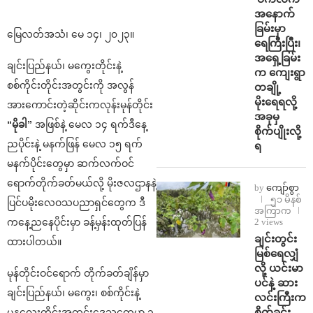
အနောက်
ခြမ်းမှာ
မြေလတ်အသံ၊ မေ ၁၄၊ ၂၀၂၃။
ရေကြီးပြီး၊
အရှေ့ခြမ်း
ချင်းပြည်နယ်၊ မကွေးတိုင်းနဲ့
က ကျေးရွာ
စစ်ကိုင်းတိုင်းအတွင်းကို အလွန်
တချို့
မိုးရေရလို့
အားကောင်းတဲ့ဆိုင်းကလုန်းမုန်တိုင်း
အခုမှ
“မိုခါ”
အဖြစ်နဲ့ မေလ ၁၄ ရက်ဒီနေ့
စိုက်ပျိုးလို့
ညပိုင်းနဲ့ မနက်ဖြန် မေလ ၁၅ ရက်
ရ
မနက်ပိုင်းတွေမှာ ဆက်လက်ဝင်
ရောက်တိုက်ခတ်မယ်လို့ မိုးဇလဌာနနဲ့
by
ကျော်စွာ
၅၁ မိနစ်
ပြင်ပမိုးလေဝသပညာရှင်တွေက ဒီ
အကြာက
2 views
ကနေ့ညနေပိုင်းမှာ ခန့်မှန်းထုတ်ပြန်
ချင်းတွင်း
ထားပါတယ်။
မြစ်ရေလျှံ
လို့ ယင်းမာ
မုန်တိုင်းဝင်ရောက် တိုက်ခတ်ချိန်မှာ
ပင်နဲ့ ဆား
ချင်းပြည်နယ်၊ မကွေး၊ စစ်ကိုင်းနဲ့
လင်းကြီးက
စိုက်ခင်း
မန္တလေးတိုင်းအတွင်းဒေသတွေမှာ ၁