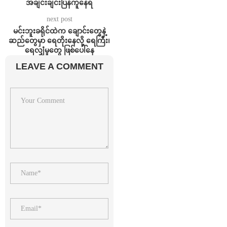
အချင်းချင်းပြန်ကူနေရ
next post
မင်းဘူးခရိုင်ထဲက ချောင်းတွေနဲ့
ဆည်တွေမှာ ရေတိုးနေလို့ ရေကြီး၊
ရေလျှံမှုတွေ ဖြစ်ပေါ်နေ
LEAVE A COMMENT