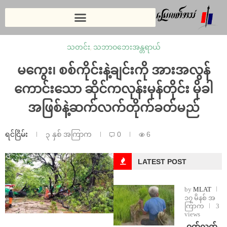
သတင်း
,
သဘာဝဘေးအန္တရာယ်
မကွေး၊ စစ်ကိုင်းနဲ့ချင်းကို အားအလွန်
ကောင်းသော ဆိုင်ကလုန်းမုန်တိုင်း မိုခါ
အဖြစ်နဲ့ဆက်လက်တိုက်ခတ်မည်
ရင်ငြိမ်း
၃ နှစ် အကြာက
0
6
LATEST POST
by
MLAT
၁၇ မိနစ် အ
ကြာက
3
views
⁩ ⁨ဝက်လက်