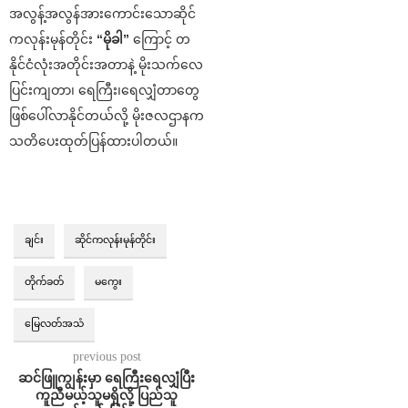
အလွန့်အလွန်အားကောင်းသောဆိုင်
ကလုန်းမုန်တိုင်း
“မိုခါ”
ကြောင့် တ
နိုင်ငံလုံးအတိုင်းအတာနဲ့ မိုးသက်လေ
ပြင်းကျတာ၊ ရေကြီး၊ရေလျှံတာတွေ
ဖြစ်ပေါ်လာနိုင်တယ်လို့ မိုးဇလဌာနက
သတိပေးထုတ်ပြန်ထားပါတယ်။
ချင်း
ဆိုင်ကလုန်းမုန်တိုင်း
တိုက်ခတ်
မကွေး
မြေလတ်အသံ
previous post
ဆင်ဖြူကျွန်းမှာ ရေကြီးရေလျှံပြီး
ကူညီမယ့်သူမရှိလို့ ပြည်သူ