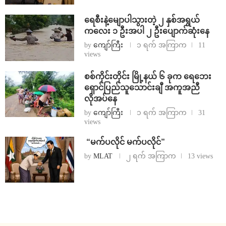
ရေစီးနဲ့မျောပါသွားတဲ့ ၂ နှစ်အရွယ်
ကလေး ၁ ဦးအပါ ၂ ဦးပျောက်ဆုံးနေ
by
ကျော်ကြီး
၁ ရက် အကြာက
11
views
စစ်ကိုင်းတိုင်း မြို့နယ် ၆ ခုက ရေဘေး
ရှောင်ပြည်သူသောင်းချီ အကူအညီ
လိုအပ်နေ
by
ကျော်ကြီး
၁ ရက် အကြာက
31
views
⁨ ⁨“မက်ပလိုင် မက်ပလိုင်”
by
MLAT
၂ ရက် အကြာက
13 views