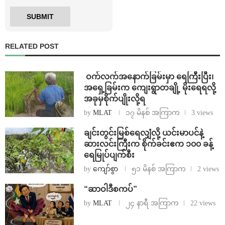
RELATED POST
⁩ ⁨ဝက်လက်အနောက်ခြမ်းမှာ ရေကြီးပြီး၊
အရှေ့ခြမ်းက ကျေးရွာတချို့ မိုးရေရလို့
အခုမှစိုက်ပျိုးလို့ရ
by
MLAT
၁၇ မိနစ် အကြာက
3 views
ချင်းတွင်းမြစ်ရေလျှံလို့ ယင်းမာပင်နဲ့
ဆားလင်းကြီးက စိုက်ခင်းဧက ၁၀၀ ခန့်
ရေမြုပ်ပျက်စီး
by
ကျော်စွာ
၅၁ မိနစ် အကြာက
2 views
“ဆာဝါဒီစကပ်”
by
MLAT
၂၄ နာရီ အကြာက
22 views