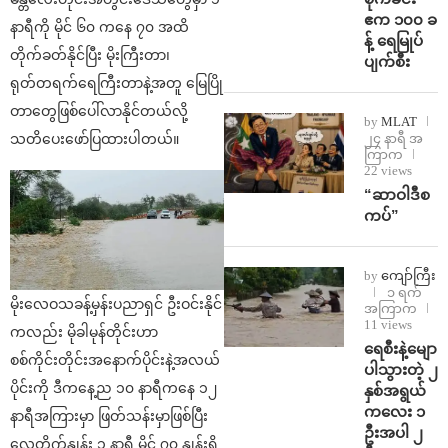
ဧက ၁၀၀ ခ
နာရီကို မိုင် ၆၀ ကနေ ၇၀ အထိ
န့် ရေမြုပ်
တိုက်ခတ်နိုင်ပြီး မိုးကြီးတာ၊
ပျက်စီး
ရုတ်တရက်ရေကြီးတာနဲ့အတူ မြေပြို
တာတွေဖြစ်ပေါ်လာနိုင်တယ်လို့
by
MLAT
၂၄ နာရီ အ
သတိပေးဖော်ပြထားပါတယ်။
ကြာက
22 views
“ဆာဝါဒီစ
ကပ်”
by
ကျော်ကြီး
၁ ရက်
မိုးလေဝသခန့်မှန်းပညာရှင် ဦးဝင်းနိုင်
အကြာက
11 views
ကလည်း မိုခါမုန်တိုင်းဟာ
ရေစီးနဲ့မျော
စစ်ကိုင်းတိုင်းအနောက်ပိုင်းနဲ့အလယ်
ပါသွားတဲ့ ၂
ပိုင်းကို ဒီကနေ့ည ၁၀ နာရီကနေ ၁၂
နှစ်အရွယ်
ကလေး ၁
နာရီအကြားမှာ ဖြတ်သန်းမှာဖြစ်ပြီး
ဦးအပါ ၂
လေတိုက်နှုန်း ၁ နာရီ မိုင် ၇၀ နှုန်းရှိ