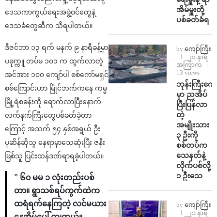
အိမ်မှူးတို့
ဒေသကာကွယ်ရေးအဖွဲ့ဝင်တွေနဲ့
ပစ်ခတ်ခံရ
ဒေသခံတွေဆီက သိရပါတယ်။
ဒီဇင်ဘာ ၁၃ ရက် မနက် ၉ နာရီခန့်မှာ
by
ကျော်ကြီး
၂၁ နာရီ
ပခုက္ကူ တပ်မ ၁၀၁ က ထွက်လာတဲ့
အကြာက
13 views
အင်အား ၁၀၀ ကျော်ပါ စစ်ကော်မရှင်
ဘုန်းကြီးကျေ
စစ်ကြောင်းဟာ မြိုင်ဘက်ကနေ ကမ္မ
မှာ ညအိပ်
မြို့ရဲစခန်းကို ရောက်လာပြီးနောက်
ပြီးပြန်လာ
တဲ့
လက်နက်ကြီးတွေပစ်ခတ်ခဲ့တာ
အမျိုးသား
ကြောင့် အသက် ၅၄ နှစ်အရွယ် ဦး
၃ ဦးကို
ပုဆိန်ဆိုသူ နေရာမှာသေဆုံးပြီး ဇနီး
စစ်တပ်က
သေနတ်နဲ့
ဖြစ်သူ ပြင်းထန်ဒဏ်ရာရခဲ့ပါတယ်။
လိုက်ပစ်လို့
၁ ဦးသေ
” ၆၀ မမ ၁ လုံးတည်းပစ်
တာ။ ရွာသစ်ရပ်ကွက်ထဲက
ထရံရက်နေကြတဲ့ လင်မယား
by
ကျော်ကြီး
၂၁ နာရီ
နေအိမ်ပေါ် ကျတယ်။