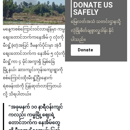
DONATE US
SAFELY
မြေလတ်အသံ သတင်းဌာနသို့
မနေ့ကစစ်ကြောင်းဝင်လာချိန်မှာ ကမ္မ
လုံခြုံစိတ်ချစွာလှူဒါန်း နိုင်
စျေးတောင်ဘက်ကနေအိမ် ၇ လုံးကို
ပါသည်။
မီးရှို့ခဲ့တဲ့အပြင် ဒီမနက်ပိုင်းမှာ အဲ့ဒီ
Donate
စျေးတောင်ဘက်က နေအိမ် ၅ လုံးကို
မီးရှို့ကာ ၄ မိုင်အကွာရှိ မြစ်ခြေ
မြို့နယ်၊ ဆားကျင်းကုန်းကျေးရွာကို
စစ်ကြောင်းထိုးမီးရှို့ပြီးနောက်
ရဲစခန်းထဲကို ပြန်ဆုတ်လာကြတယ်
လို့ သိရပါတယ်။
“အခုမနက် ၁၀ နာရီဝန်းကျင်
ကလည်း ကမ္မမြို့ဈေးရဲ့
တောင်ဘက်က နေအိမ်တွေ