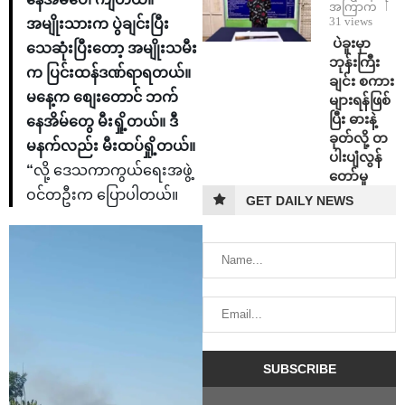
အကြာက
31 views
အမျိုးသားက ပွဲချင်းပြီး
⁩ ⁨ပဲခူးမှာ
သေဆုံးပြီးတော့ အမျိုးသမီး
ဘုန်းကြီး
က ပြင်းထန်ဒဏ်ရာရတယ်။
ချင်း စကား
မနေ့က စျေးတောင် ဘက်
များရန်ဖြစ်
ပြီး ဓားနဲ့
နေအိမ်တွေ မီးရှို့တယ်။ ဒီ
ခုတ်လို့ တ
မနက်လည်း မီးထပ်ရှို့တယ်။
ပါးပျံလွန်
“
လို့ ဒေသကာကွယ်ရေးအဖွဲ့
တော်မူ
ဝင်တဦးက ပြောပါတယ်။
GET DAILY NEWS