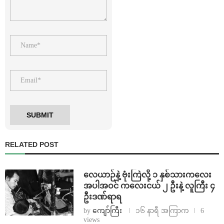
RELATED POST
⁨လေယာဉ်နဲ့ ဗုံးကြဲလို့ ၁ နှစ်သားကလေး
အပါအဝင် ကလေးငယ် ၂ ဦးနဲ့ လူကြီး ၄
ဦးဒဏ်ရာရ
by
ကျော်ကြီး
၁၆ နာရီ အကြာက
6
views