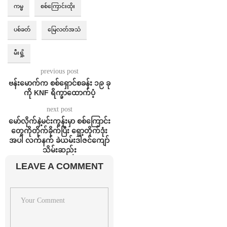
ကမ္မ
စစ်ကြောင်းထိုး
ပစ်ခတ်
မြေလတ်အသံ
မီးရှို့
previous post
ဗန်းမောက်က စစ်ရှောင်စခန်း ၁၉ ခု
ကို KNF ရိက္ခာထောက်ပံ့
next post
မော်လိုက်နဲ့မင်းကွန်းမှာ စစ်ကြောင်း
တွေကိုတိုက်ခိုက်ပြီး ရှော့တိုက်ဒုံး
အပါ လက်နက် ခဲယမ်းဒါဇင်ကျော်
သိမ်းဆည်း
LEAVE A COMMENT