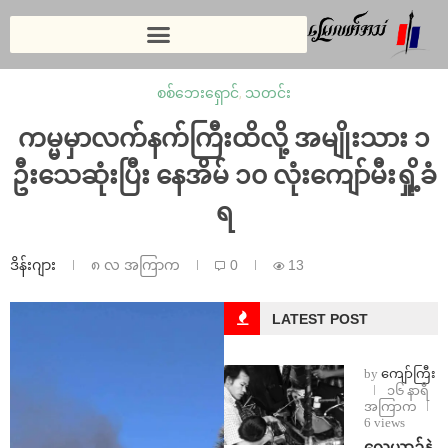
စစ်ဘေးရှောင်
,
သတင်း
ကမ္မမှာလက်နက်ကြီးထိလို့ အမျိုးသား ၁
ဦးသေဆုံးပြီး နေအိမ် ၁၀ လုံးကျော်မီးရှို့ခံ
ရ
ဒိန်းဂျား
၈ လ အကြာက
0
13
LATEST POST
by
ကျော်ကြီး
၁၆ နာရီ
အကြာက
6 views
⁨လေယာဉ်နဲ့