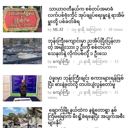
⁩ ⁨သာယာဝတီနယ်က စစ်တပ်အမာခံ
လက်ပစ်ဗုံးကိုင် အုပ်ချုပ်ရေးမှူးနဲ့ ရာအိမ်
မှူးတို့ ပစ်ခတ်ခံရ
by
MLAT
၁၇ နာရီ အကြာက
18 views
ဘုန်းကြီးကျောင်းမှာ ညအိပ်ပြီးပြန်လာ
တဲ့ အမျိုးသား ၃ ဦးကို စစ်တပ်က
သေနတ်နဲ့ လိုက်ပစ်လို့ ၁ ဦးသေ
by
ကျော်ကြီး
၂၁ နာရီ အကြာက
13
views
⁩ ⁨ပဲခူးမှာ ဘုန်းကြီးချင်း စကားများရန်ဖြစ်
ပြီး ဓားနဲ့ခုတ်လို့ တပါးပျံလွန်တော်မူ
by
ကျော်ကြီး
၂၁ နာရီ အကြာက
31
views
⁩ ⁨ချောက်မြို့နယ်ထဲက နရွဲတောရွာ နှစ်
ကြိမ်မြောက် မီးရှို့ခံရနေပြီး အပျက်အစီး
များနိုင်