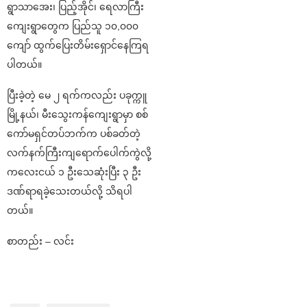
ရွာသာအေး၊ ပြည့်အိုင်၊ ရေလာကြီး
ကျေးရွာတွေက ပြည်သူ ၁၀,၀၀၀
ကျော် ထွက်ပြေးတိမ်းရှောင်နေကြရ
ပါတယ်။
ပြီးခဲ့တဲ့ မေ ၂ ရက်ကလည်း ပခုက္ကူ
မြို့နယ်၊ မီးသွေးကန်ကျေးရွာမှာ စစ်
ကော်မရှင်တပ်ဘက်က ပစ်ခတ်တဲ့
လက်နက်ကြီးကျရောက်ပေါက်ကွဲလို့
ကလေးငယ် ၁ ဦးသေဆုံးပြီး ၃ ဦး
ဒဏ်ရာရခဲ့သေးတယ်လို့ သိရပါ
တယ်။
စာတည်း – လင်း