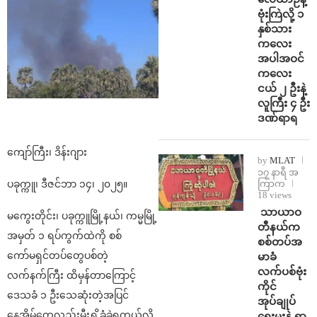
ဗုံးကြဲလို့ ၁
နှစ်သား
ကလေး
အပါအဝင်
ကလေး
ငယ် ၂ ဦးနဲ့
လူကြီး ၄ ဦး
ဒဏ်ရာရ
ကျော်ကြီး၊ ဒိန်းဂျား
by
MLAT
၁၇ နာရီ အ
ကြာက
ပခုက္ကူ၊ ဒီဇင်ဘာ ၁၄၊ ၂၀၂၅။
18 views
⁩ ⁨သာယာဝ
မကွေးတိုင်း၊ ပခုက္ကူမြို့နယ်၊ ကမ္မမြို့
တီနယ်က
အမှတ် ၁ ရပ်ကွက်ထဲကို စစ်
စစ်တပ်အ
ကော်မရှင်တပ်တွေပစ်တဲ့
မာခံ
လက်ပစ်ဗုံး
လက်နက်ကြီး ထိမှန်တာကြောင့်
ကိုင်
ဒေသခံ ၁ ဦးသေဆုံးတဲ့အပြင်
အုပ်ချုပ်
နေအိမ်တွေလည်းမီးရှို့ခံခဲ့ရတယ်လို့
ရေးမှူးနဲ့ ရာ