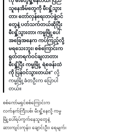
ကို မီးတွေရှို့နေတယ်၊ ပြည်
သူနေအိမ်တွေကို မီးရှို့သွား
တာ၊ တော်လှန်ရေးတပ်ဖွဲ့ဝင်
တွေနဲ့ ပတ်သက်တယ်ဆိုပြီး
မီးရှို့သွားတာ၊ ကမ္မမြို့ပေါ်
အခြေအနေက ကပ်ကြည့်လို့
မရသေးဘူး၊ စစ်ကြောင်းက
ရုတ်တရက်ဝင်ချလာတာ၊
မီးရှို့ပြီး ကမ္မမြို့ ရဲစခန်းထဲ
ကို ပြန်ဝင်သွားတယ်။“
လို့
ကမ္မမြို့ခံတဦးက ပြောပါ
တယ်။
စစ်ကော်မရှင်စစ်ကြောင်းက
လက်နက်ကြီးပစ်၊ မီးရှို့နေလို့ ကမ္မ
မြို့ပေါ်ရပ်ကွက်နေသူတွေနဲ့
ဆားကျင်းကုန်း၊ ချောင်းဦး၊ ရေမျက်၊