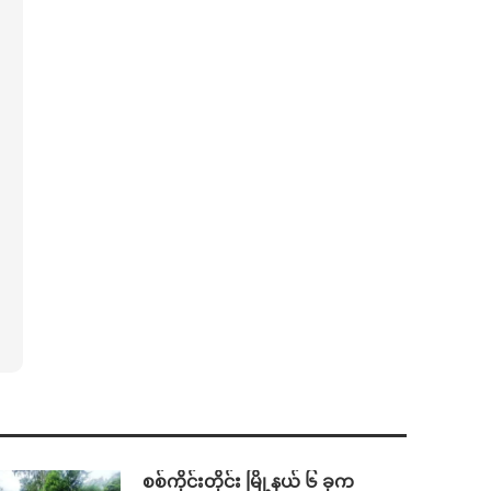
စစ်ကိုင်းတိုင်း မြို့နယ် ၆ ခုက