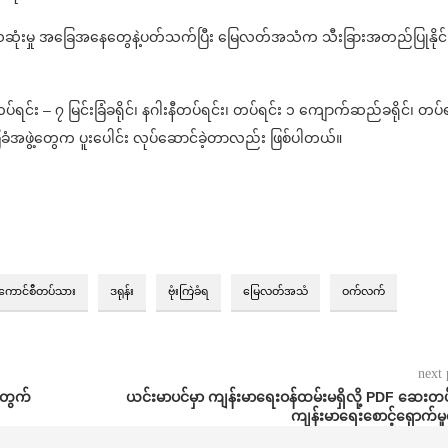
သေဆုံးမှု အခြေအနေတွေနဲ့ပတ်သက်ပြီး မြေလတ်အသံက သီးခြားအတည်ပြုနိုင်
ရင်း – ၇ မြင်းခြံခရိုင်၊ နဂါးနီတပ်ရင်း၊ တပ်ရင်း ၁ ကျောက်ဆည်ခရိုင်၊ တပ်ရ
ယ်မြေခံအဖွဲ့တွေက ပူးပေါင်း လုပ်ဆောင်ခဲ့တာလည်း ဖြစ်ပါတယ်။
်ကောင်စီတပ်သား
ဒရုန်း
ဗုံးကြဲခံရ
မြေလတ်အသံ
ဝက်လက်
next 
းအတွက်
ယင်းမာပင်မှာ ကျန်းမာရေးဝန်ထမ်းမရှိလို့ PDF ဆေး
ကျန်းမာရေးစောင့်ရှောက်မှ