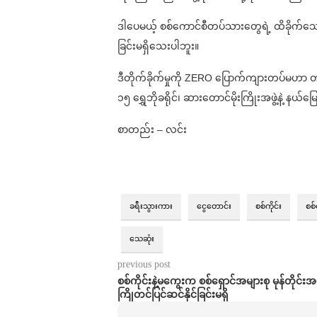
ဒါပေမယ့် စစ်ကောင်စီတပ်သားတွေရဲ့ ထိခိုက်
ခြင်းမရှိသေးပါဘူး။
ဒီတိုက်ခိုက်မှုကို ZERO ပြောက်ကျားတပ်မဟာ တပ်
၁၅ ရွှေဘိုခရိုင်၊ ဆားတောင်မိုးကြိုးအဖွဲ့နဲ့ န
စာတည်း – လင်း
ခရီးသွားကား
ငွေတောင်း
စစ်ကိုင်း
စစ
သေဆုံး
previous post
စစ်ကိုင်းနဲ့မကွေးက စစ်ရှောင်အများစု မုန်တိုင်
ကြိုတင်ပြင်ဆင်နိုင်ခြင်းမရှိ