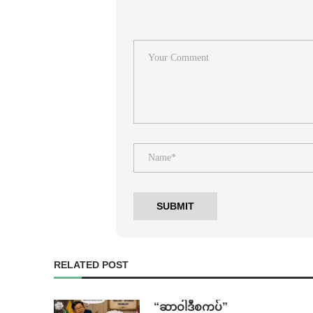
RELATED POST
“ဆာဝါဒီစကပ်”