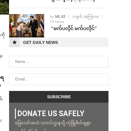
by
MLAT
၁ ရက် အကြာက
13 views
⁨ ⁨“မက်ပလိုင် မက်ပလိုင်”
ကို
GET DAILY NEWS
ံး
အရ
။
တ်
DONATE US SAFELY
း
မြေလတ်အသံ သတင်းဌာနသို့ လုံခြုံစိတ်ချစွာ