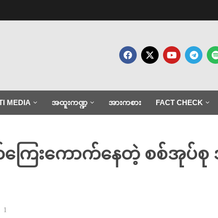
TI MEDIA
အထူးကဏ္ဍ
အားကစား
FACT CHECK
ေးကောက်နေတဲ့ စစ်အုပ်စု ဒရုန်း
1