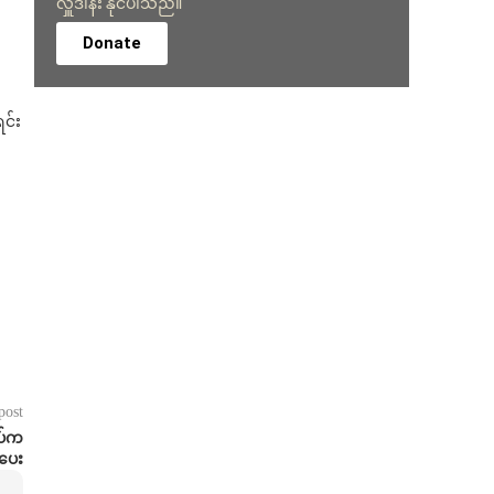
လှူဒါန်း နိုင်ပါသည်။
Donate
င်း
post
တပ်က
ုပေး