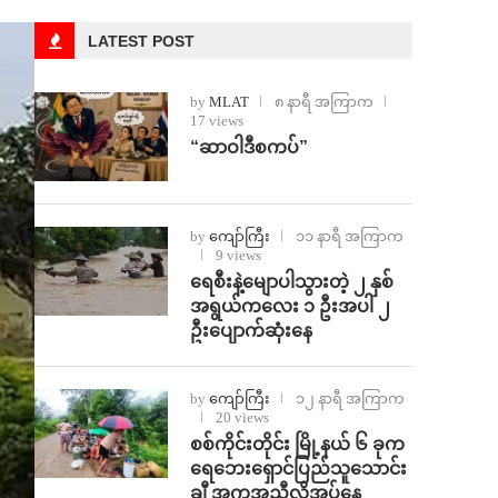
LATEST POST
by
MLAT
၈ နာရီ အကြာက
17 views
“ဆာဝါဒီစကပ်”
by
ကျော်ကြီး
၁၁ နာရီ အကြာက
9 views
ရေစီးနဲ့မျောပါသွားတဲ့ ၂ နှစ်
အရွယ်ကလေး ၁ ဦးအပါ ၂
ဦးပျောက်ဆုံးနေ
by
ကျော်ကြီး
၁၂ နာရီ အကြာက
20 views
စစ်ကိုင်းတိုင်း မြို့နယ် ၆ ခုက
ရေဘေးရှောင်ပြည်သူသောင်း
ချီ အကူအညီလိုအပ်နေ