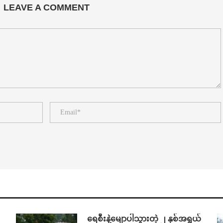
LEAVE A COMMENT
ရေစီးနဲ့မျောပါသွားတဲ့ ၂ နှစ်အရွယ်