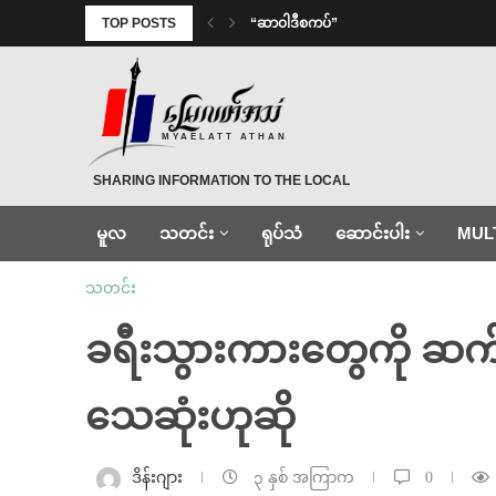
TOP POSTS
“ဆာဝါဒီစကပ်”
MYAELATT ATHAN
SHARING INFORMATION TO THE LOCAL
မူလ
သတင်း
ရုပ်သံ
ဆောင်းပါး
MUL
သတင်း
ခရီးသွားကားတွေကို ဆက်ကြ
သေဆုံးဟုဆို
ဒိန်းဂျား
၃ နှစ် အကြာက
0