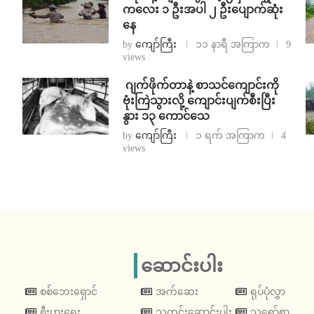
ကလေး ၁ ဦးအပါ ၂ ဦးပျောက်ဆုံး
နေ
by
ကျော်ကြီး
၁၁ နာရီ အကြာက
9
views
⁨⁩ ⁨ဂျက်ဖိုက်တာနဲ့ စာသင်ကျောင်းကို
ဗုံးကြဲသွားလို့ ကျောင်းပျက်စီးပြီး
နွား ၁၃ ကောင်သေ
by
ကျော်ကြီး
၁ ရက် အကြာက
4
views
ဆောင်းပါး
စစ်ဘေးရှောင်
အက်ဆေး
ရုပ်ပုံလွှာ
စီးပွားရေး
သတင်းဆောင်းပါး
သရော်စာ