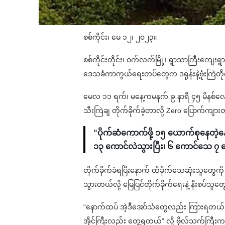
စစ်ကိုင်း၊ မေ ၁၂၊ ၂၀၂၃။
စစ်ကိုင်းတိုင်း၊ ဝက်လက်မြို့၊ ရွာသာကြီးကျေး
ဒေသခံကာကွယ်ရေးတပ်တွေက ဒရုန်းနဲ့ဗုံးကြဲတို
မေလ ၁၁ ရက်၊ မနေ့ကမနက် ၉ နာရီ ၄၅ မိနစ်လောက်မှာ
သီးကြဲချ တိုက်ခိုက်ခဲ့တာလို့ Zero ပြောက်ကျာ
“ပိုက်ဆံကောက်ဖို့ ၁၅ ယောက်စုနေတဲ့နေ
၁၃ ကောင်လဲသွားပြီး၊ ၆ ကောင်သေ 
တိုက်ခိုက်ခံရပြီးနောက် ထိခိုက်သေဆုံးသူတွေကို 
သွားတယ်လို့ မြေပြင်တိုက်ခိုက်ရေးနဲ့ နီးစပ်သ
“နောက်ထပ် အဲ့ဒီအော်သံတွေလည်း ကြားရတယ်၊ ဖ
အိုင်ကြီးလည်း တွေ့ရတယ်” လို့ ဗိုလ်သက်ကြီး