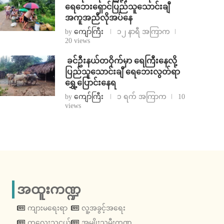
ရေဘေးရှောင်ပြည်သူသောင်းချီ
အကူအညီလိုအပ်နေ
by
ကျော်ကြီး
၁၂ နာရီ အကြာက
20 views
⁩ ⁨ခင်ဦးနယ်တဝိုက်မှာ ရေကြီးနေလို့
ပြည်သူသောင်းချီ ရေဘေးလွတ်ရာ
ရွှေ့ပြောင်းနေရ
by
ကျော်ကြီး
၁ ရက် အကြာက
10
views
အထူးကဏ္ဍ
ကျားမရေးရာ
လူ့အခွင့်အရေး
ကလေးသူငယ်
အမျိုးသမီးကဏ္ဍ