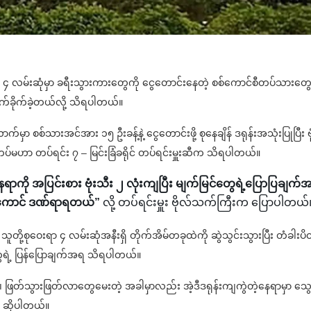
ရွာ ၄ လမ်းဆုံမှာ ခရီးသွားကားတွေကို ငွေတောင်းနေတဲ့ စစ်ကောင်စီတပ်သားတွေ
က်ခိုက်ခဲ့တယ်လို့ သိရပါတယ်။
 စစ်သားအင်အား ၁၅ ဦးခန့်နဲ့ ငွေတောင်းဖို့ စုနေချိန် ဒရုန်းအသုံးပြုပြီး ဗု
းတပ်မဟာ တပ်ရင်း ၇ – မြင်းခြံခရိုင် တပ်ရင်းမှူးဆီက သိရပါတယ်။
ရာကို အပြင်းစား ဗုံးသီး ၂ လုံးကျပြီး မျက်မြင်တွေရဲ့ပြောပြချက်
၇ ကောင် ဒဏ်ရာရတယ်”
လို့ တပ်ရင်းမှူး ဗိုလ်သက်ကြီးက ပြောပါတယ်
သူတို့စုဝေးရာ ၄ လမ်းဆုံအနီးရှိ တိုက်အိမ်တခုထဲကို ဆွဲသွင်းသွားပြီး တံခါးပိ
ူတွေရဲ့ ပြန်ပြောချက်အရ သိရပါတယ်။
ြတ်သွားဖြတ်လာ‌တွေမေးတဲ့ အခါမှာလည်း အဲ့ဒီဒရုန်းကျကွဲတဲ့နေရာမှာ သွေ
က ဆိုပါတယ်။