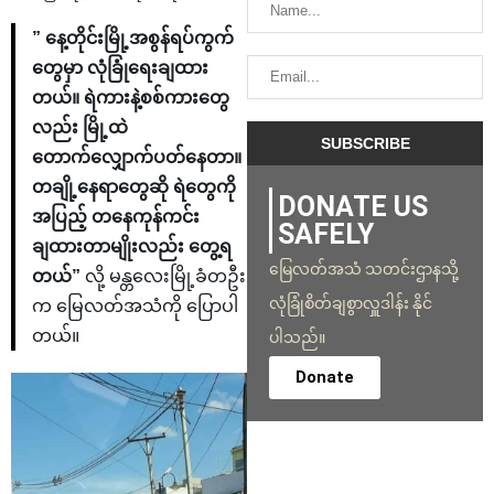
” နေ့တိုင်းမြို့အစွန်ရပ်ကွက်
တွေမှာ လုံခြုံရေးချထား
တယ်။ ရဲကားနဲ့စစ်ကားတွေ
လည်း မြို့ထဲ
တောက်လျှောက်ပတ်နေတာ။
တချို့နေရာတွေဆို ရဲတွေကို
DONATE US
အပြည့် တနေကုန်ကင်း
SAFELY
ချထားတာမျိုးလည်း တွေ့ရ
မြေလတ်အသံ သတင်းဌာနသို့
တယ်”
လို့ မန္တလေးမြို့ခံတဦး
လုံခြုံစိတ်ချစွာလှူဒါန်း နိုင်
က မြေလတ်အသံကို ပြောပါ
တယ်။
ပါသည်။
Donate