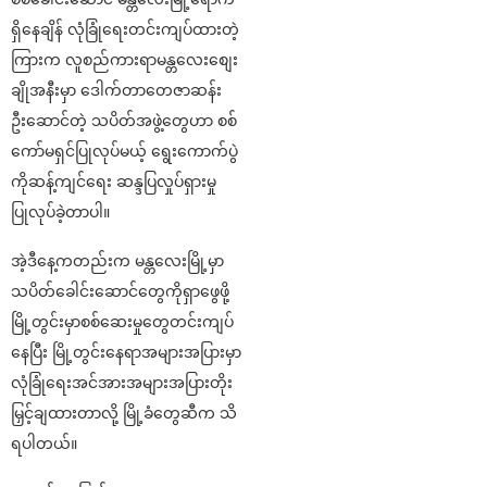
ရှိနေချိန် လုံခြုံရေးတင်းကျပ်ထားတဲ့
ကြားက လူစည်ကားရာမန္တလေးစျေး
ချိုအနီးမှာ ဒေါက်တာတေဇာဆန်း
ဦးဆောင်တဲ့ သပိတ်အဖွဲ့တွေဟာ စစ်
ကော်မရှင်ပြုလုပ်မယ့် ရွေးကောက်ပွဲ
ကိုဆန့်ကျင်ရေး ဆန္ဒပြလှုပ်ရှားမှု
ပြုလုပ်ခဲ့တာပါ။
အဲ့ဒီနေ့ကတည်းက မန္တလေးမြို့မှာ
သပိတ်ခေါင်းဆောင်တွေကိုရှာဖွေဖို့
မြို့တွင်းမှာစစ်ဆေးမှုတွေတင်းကျပ်
နေပြီး မြို့တွင်းနေရာအများအပြားမှာ
လုံခြုံရေးအင်အားအများအပြားတိုး
မြှင့်ချထားတာလို့ မြို့ခံတွေဆီက သိ
ရပါတယ်။