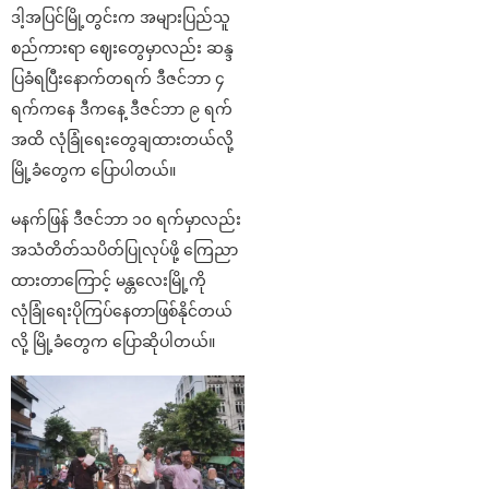
ဒါ့အပြင်မြို့တွင်းက အများပြည်သူ
စည်ကားရာ ဈေးတွေမှာလည်း ဆန္ဒ
ပြခံရပြီးနောက်တရက် ဒီဇင်ဘာ ၄
ရက်ကနေ ဒီကနေ့ ဒီဇင်ဘာ ၉ ရက်
အထိ လုံခြုံရေးတွေချထားတယ်လို့
မြို့ခံတွေက ပြောပါတယ်။
မနက်ဖြန် ဒီဇင်ဘာ ၁၀ ရက်မှာလည်း
အသံတိတ်သပိတ်ပြုလုပ်ဖို့ ကြေညာ
ထားတာကြောင့် မန္တလေးမြို့ကို
လုံခြုံရေးပိုကြပ်နေတာဖြစ်နိုင်တယ်
လို့ မြို့ခံတွေက ပြောဆိုပါတယ်။