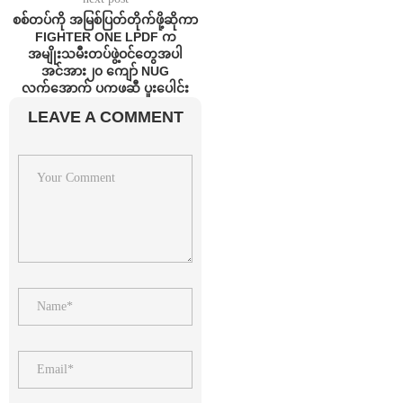
စစ်တပ်ကို အမြစ်ပြတ်တိုက်ဖို့ဆိုကာ
FIGHTER ONE LPDF က
အမျိုးသမီးတပ်ဖွဲ့ဝင်တွေအပါ
အင်အား၂၀ ကျော် NUG
လက်အောက် ပကဖဆီ ပူးပေါင်း
LEAVE A COMMENT