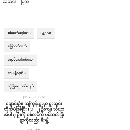
သတင်း – မြတ်
စစ်ကော်မရှင်တပ်
မန္တလေး
မြေလတ်အသံ
ရှောင်တခင်စစ်ဆေး
လမ်းနဲ့နေအိမ်
လုံခြုံရေးတင်းကျပ်
previous post
ချောင်းဦး၊ ကျီကုန်းရွာမှာ ရွာတွင်း
တိုက်ပွဲဖြစ်ပြီး PDF ၂ ဦးကျ၊ သံဃာ
အပါ ၄ ဦးကို စစ်တပ်က ပစ်သတ်ပြီး
ရွာကိုလည်း မီးရှို့
next post