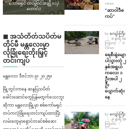
views
ကော်မရှင် တပ်ဖွဲ့ဝင်အချို့။ (ပုံ
ဟောင်း)
“ဆာဝါဒီစ
ကပ်”
by
ကျော်ကြီး
◼ အသံတိတ်သပိတ်မ
၈ နာရီ အ
ကြာက
9
တိုင်မီ မန္တလေးမှာ
views
လုံခြုံရေးတိုးမြှင့်
ရေစီးနဲ့မျော
တင်းကျပ်
ပါသွားတဲ့ ၂
နှစ်အရွယ်
ကလေး ၁
မန္တလေး၊ ဒီဇင်ဘာ ၉၊ ၂၀၂၅။
ဦးအပါ ၂
ဦး
မြို့တွင်းကနေ ဆန္ဒပြသပိတ်
ပျောက်ဆုံး
နေ
ခေါင်းဆောင်တွေပြန်မထွက်သေးဘူး
ဆိုကာ မန္တလေးမြို့မှာ စစ်ကော်မရှင်
တပ်ကလုံခြုံရေးတင်းကျပ်ထားပြီး
by
ကျော်ကြီး
၉ နာရီ အ
လမ်းတွေမှာရှောင်တခင်စစ်ဆေး
ကြာက
17 views