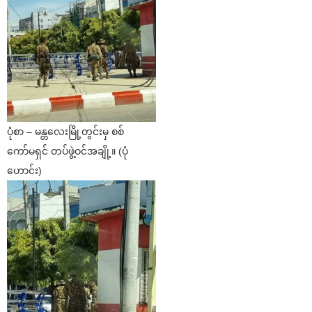
ပုံစာ – မန္တလေးမြို့တွင်းမှ စစ်
ကော်မရှင် တပ်ဖွဲ့ဝင်အချို့။ (ပုံ
ဟောင်း)