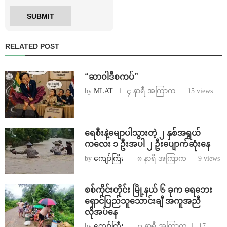
RELATED POST
“ဆာဝါဒီစကပ်”
by
MLAT
၄ နာရီ အကြာက
15 views
ရေစီးနဲ့မျောပါသွားတဲ့ ၂ နှစ်အရွယ်
ကလေး ၁ ဦးအပါ ၂ ဦးပျောက်ဆုံးနေ
by
ကျော်ကြီး
၈ နာရီ အကြာက
9 views
စစ်ကိုင်းတိုင်း မြို့နယ် ၆ ခုက ရေဘေး
ရှောင်ပြည်သူသောင်းချီ အကူအညီ
လိုအပ်နေ
by
ကျော်ကြီး
၉ နာရီ အကြာက
17