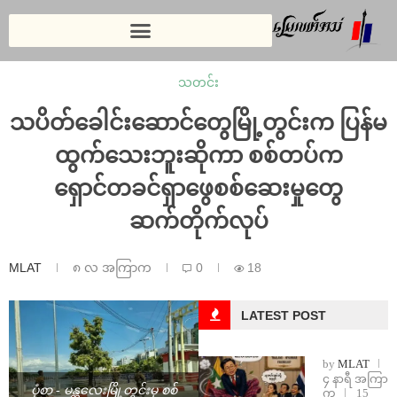
သတင်း
သပိတ်ခေါင်းဆောင်တွေမြို့တွင်းက ပြန်မ
ထွက်သေးဘူးဆိုကာ စစ်တပ်က
ရှောင်တခင်ရှာဖွေစစ်ဆေးမှုတွေ
ဆက်တိုက်လုပ်
MLAT
၈ လ အကြာက
0
18
LATEST POST
by
MLAT
၄ နာရီ အကြာ
ပုံစာ - မန္တလေးမြို့တွင်းမှ စစ်
က
15