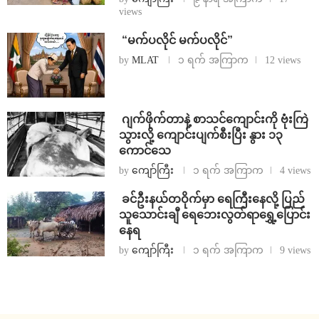
views
⁨ ⁨“မက်ပလိုင် မက်ပလိုင်”
by
MLAT
၁ ရက် အကြာက
12 views
⁨⁩ ⁨ဂျက်ဖိုက်တာနဲ့ စာသင်ကျောင်းကို ဗုံးကြဲ
သွားလို့ ကျောင်းပျက်စီးပြီး နွား ၁၃
ကောင်သေ
by
ကျော်ကြီး
၁ ရက် အကြာက
4 views
⁩ ⁨ခင်ဦးနယ်တဝိုက်မှာ ရေကြီးနေလို့ ပြည်
သူသောင်းချီ ရေဘေးလွတ်ရာရွှေ့ပြောင်း
နေရ
by
ကျော်ကြီး
၁ ရက် အကြာက
9 views