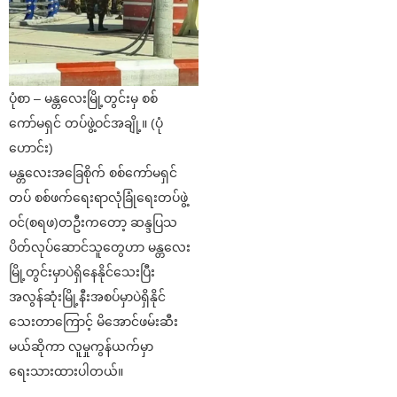
ပုံစာ – မန္တလေးမြို့တွင်းမှ စစ်
ကော်မရှင် တပ်ဖွဲ့ဝင်အချို့။ (ပုံ
ဟောင်း)
မန္တလေးအခြေစိုက် စစ်ကော်မရှင်
တပ် စစ်ဖက်ရေးရာလုံခြုံရေးတပ်ဖွဲ့
ဝင်(စရဖ)တဦးကတော့ ဆန္ဒပြသ
ပိတ်လုပ်ဆောင်သူတွေဟာ မန္တလေး
မြို့တွင်းမှာပဲရှိနေနိုင်သေးပြီး
အလွန်ဆုံးမြို့နီးအစပ်မှာပဲရှိနိုင်
သေးတာကြောင့် မိအောင်ဖမ်းဆီး
မယ်ဆိုကာ လူမှုကွန်ယက်မှာ
ရေးသားထားပါတယ်။