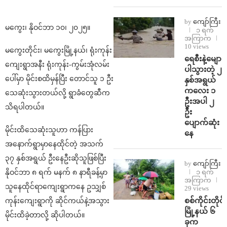
by
ကျော်ကြီး
မကွေး၊ နိုဝင်ဘာ ၁၀၊ ၂၀၂၅။
၁ ရက်
အကြာက
10 views
မကွေးတိုင်း၊ မကွေးမြို့နယ်၊ ရုံးကုန်း
ရေစီးနဲ့မျော
ကျေးရွာအနီး ရုံးကုန်း-ကွမ်းအုံလမ်း
ပါသွားတဲ့ ၂
ပေါ်မှာ မိုင်းစထိမှန်ပြီး တောင်သူ ၁ ဦး
နှစ်အရွယ်
ကလေး ၁
သေဆုံးသွားတယ်လို့ ရွာခံတွေဆီက
ဦးအပါ ၂
သိရပါတယ်။
ဦး
ပျောက်ဆုံး
မိုင်းထိသေဆုံးသူဟာ ကန်ပြား
နေ
အနောက်ရွာမှာနေထိုင်တဲ့ အသက်
၃၇ နှစ်အရွယ် ဦးနေဦးဆိုသူဖြစ်ပြီး
by
ကျော်ကြီး
၁ ရက်
နိုဝင်ဘာ ၈ ရက် မနက် ၈ နာရီခန့်မှာ
အကြာက
သူနေထိုင်ရာကျေးရွာကနေ ဥသျှစ်
29 views
စစ်ကိုင်းတိုင်း
ကုန်းကျေးရွာကို ဆိုင်ကယ်နဲ့အသွား
မြို့နယ် ၆
မိုင်းထိခဲ့တာလို့ ဆိုပါတယ်။
ခုက