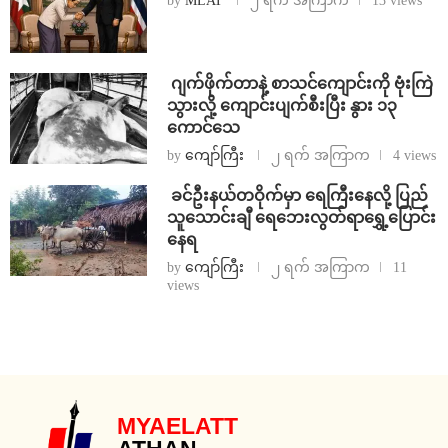
by
MLAT
၂ ရက် အကြာက
13 views
⁨⁩ ⁨ဂျက်ဖိုက်တာနဲ့ စာသင်ကျောင်းကို ဗုံးကြဲ
သွားလို့ ကျောင်းပျက်စီးပြီး နွား ၁၃
ကောင်သေ
by
ကျော်ကြီး
၂ ရက် အကြာက
4 views
⁩ ⁨ခင်ဦးနယ်တဝိုက်မှာ ရေကြီးနေလို့ ပြည်
သူသောင်းချီ ရေဘေးလွတ်ရာရွှေ့ပြောင်း
နေရ
by
ကျော်ကြီး
၂ ရက် အကြာက
11
views
MYAELATT