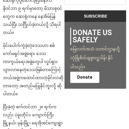
ဆေးရုံကိုပို့ဆောင်ခဲ့ပြီးနောက်
နိုဝင်ဘာ ၉ ရက်မှာတော့ မိသားစုဝင်
တွေက ဆေးရုံကနေ နေအိမ်ပြန်
သယ်ပြီး သင်္ဂြိုဟ်ခဲ့တယ်လို့ သိရပါ
DONATE US
တယ်။
SAFELY
မိုင်းပေါက်ကွဲခဲ့တဲ့ဒေသဟာ စစ်
မြေလတ်အသံ သတင်းဌာနသို့
ကော်မရှင်အဖွဲ့ရော၊ ဒေသ
လုံခြုံစိတ်ချစွာလှူဒါန်း နိုင်
ကာကွယ်ရေးအဖွဲ့တွေပါ လှုပ်ရှား
ပါသည်။
သွားလာနေတဲ့ဒေသဖြစ်တာကြောင့်
Donate
ဘယ်အဖွဲ့ကထောင်ထားတဲ့မိုင်းလဲဆို
တာတော့ အတည်မပြုနိုင်ဘူးလို့ ဆို
ပါတယ်။
ပြီးခဲ့တဲ့ စက်တင်ဘာ ၂၈ ရက်က
လည်း ပဲခူးတိုင်း၊ ကျောက်ကြီး
မြို့နယ်၊ မုန်းမြို့၊ ရေအိုးစင်ကျေးရွာ