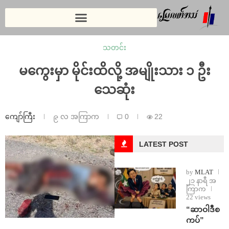
သတင်း
မကွေးမှာ မိုင်းထိလို့ အမျိုးသား ၁ ဦး
သေဆုံး
ကျော်ကြီး
၉ လ အကြာက
0
22
LATEST POST
by
MLAT
၂၁ နာရီ အ
ကြာက
22 views
“ဆာဝါဒီစ
ကပ်”