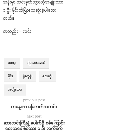
အနီးမှာ ထင်းခုတ်သွားတဲ့အမျိုးသား
၁ ဦး မိုင်းထိပြီးသေဆုံးခဲ့ပါသေး
တယ်။
စာတည်း – လင်း
မကွေး
မြေလတ်အသံ
မိုင်း
ရုံးကုန်း
သေဆုံး
အမျိုးသား
previous post
တနေ့တာ မြေလတ်သတင်း
next post
ဆားလင်းကြီးနဲ့ ပေါက်ရှိ စစ်ကြောင်း
တွေကနေ စစ်သား ၄ ဦး လက်နက်