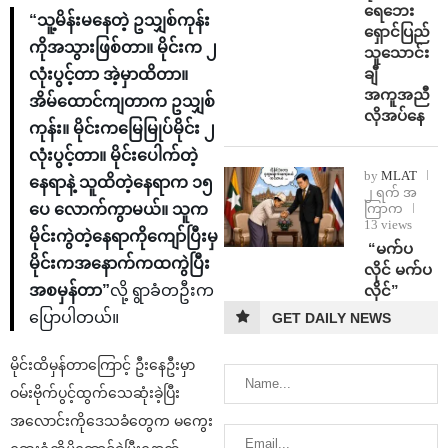
ရေဘေး
“သူ့မိန်းမနေတဲ့ ဥသျှစ်ကုန်း
ရှောင်ပြည်
ကိုအသွားဖြစ်တာ။ မိုင်းက ၂
သူသောင်း
ချီ
လုံးပွင့်တာ အဲ့မှာထိတာ။
အကူအညီ
အိမ်ထောင်ကျတာက ဥသျှစ်
လိုအပ်နေ
ကုန်း။ မိုင်းကမြေမြုပ်မိုင်း ၂
လုံးပွင့်တာ။ မိုင်းပေါက်တဲ့
by
MLAT
နေရာနဲ့ သူထိတဲ့နေရာက ၁၅
၂ ရက် အ
ကြာက
ပေ လောက်ကွာမယ်။ သူက
13 views
မိုင်းကွဲတဲ့နေရာကိုကျော်ပြီးမှ
⁨ ⁨“မက်ပ
မိုင်းကအနောက်ကထကွဲပြီး
လိုင် မက်ပ
လိုင်”
အစမှန်တာ”
လို့ ရွာခံတဦးက
ပြောပါတယ်။
GET DAILY NEWS
မိုင်းထိမှန်တာကြောင့် ဦးနေဦးမှာ
ဝမ်းဗိုက်ပွင့်ထွက်သေဆုံးခဲ့ပြီး
အလောင်းကိုဒေသခံတွေက မကွေး