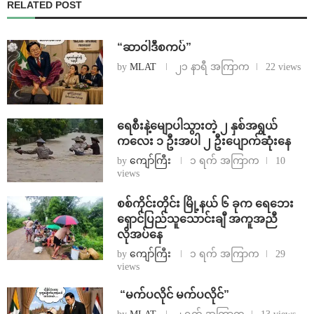
RELATED POST
“ဆာဝါဒီစကပ်”
by
MLAT
၂၁ နာရီ အကြာက
22 views
ရေစီးနဲ့မျောပါသွားတဲ့ ၂ နှစ်အရွယ်
ကလေး ၁ ဦးအပါ ၂ ဦးပျောက်ဆုံးနေ
by
ကျော်ကြီး
၁ ရက် အကြာက
10
views
စစ်ကိုင်းတိုင်း မြို့နယ် ၆ ခုက ရေဘေး
ရှောင်ပြည်သူသောင်းချီ အကူအညီ
လိုအပ်နေ
by
ကျော်ကြီး
၁ ရက် အကြာက
29
views
⁨ ⁨“မက်ပလိုင် မက်ပလိုင်”