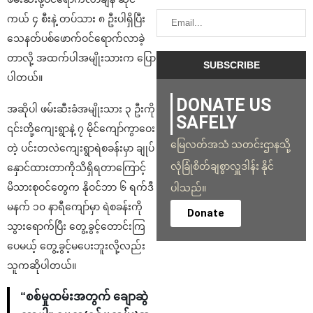
ကယ် ၄ စီးနဲ့ တပ်သား ၈ ဦးပါရှိပြီး
သေနတ်ပစ်ဖောက်ဝင်ရောက်လာခဲ့
တာလို့ အထက်ပါအမျိုးသားက ပြော
ပါတယ်။
DONATE US
အဆိုပါ ဖမ်းဆီးခံအမျိုးသား ၃ ဦးကို
SAFELY
၎င်းတို့ကျေးရွာနဲ့ ၇ မိုင်ကျော်ကွာဝေး
မြေလတ်အသံ သတင်းဌာနသို့
တဲ့ ပင်းတလဲကျေးရွာရဲစခန်းမှာ ချုပ်
လုံခြုံစိတ်ချစွာလှူဒါန်း နိုင်
နှောင်ထားတာကိုသိရှိရတာကြောင့်
မိသားစုဝင်တွေက နိုဝင်ဘာ ၆ ရက်ဒီ
ပါသည်။
မနက် ၁၀ နာရီကျော်မှာ ရဲစခန်းကို
Donate
သွားရောက်ပြီး တွေ့ခွင့်တောင်းကြ
ပေမယ့် တွေ့ခွင့်မပေးဘူးလို့လည်း
သူကဆိုပါတယ်။
“စစ်မှုထမ်းအတွက် ချောဆွဲ