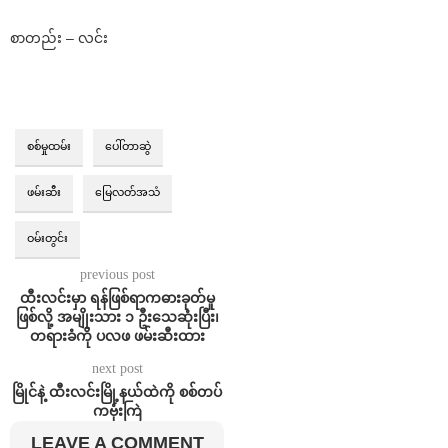
စာတည်း – လင်း
စစ်မှုထမ်း
ပေါ်တာဆွဲ
ဖမ်းဆီး
မြေလတ်အသံ
ဝမ်းတွင်း
previous post
ထီးလင်းမှာ ရန်ဖြစ်ရာကဓားခုတ်မှု
ဖြစ်လို့ အမျိုးသား ၁ ဦးသေဆုံးပြီး၊
တရားခံကို ပလဖ ဖမ်းဆီးထား
next post
မြိုင်နဲ့ ထီးလင်းမြို့နယ်ထဲကို စစ်တပ်
ကဗုံးကြဲ
LEAVE A COMMENT