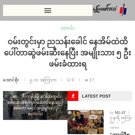
သတင်း
ဝမ်းတွင်းမှာ ညသန်းခေါင် နေအိမ်ထဲထိ
ပေါ်တာဆွဲဖမ်းဆီးနေပြီး အမျိုးသား ၅ ဦး
ဖမ်းခံထားရ
အောင်စိုး
၉ လ အကြာက
0
17
LATEST POST
ပုံစာ - ဇီးကုန်းမြို့နယ်အတွင်း
စစ်ဆေးရေးလုပ်ဆောင်နေသည့်
စစ်ကော်မရှင်အဖွဲ့များ။ (ပုံ
by
MLAT
ဟောင်း)
၇ နာရီ အကြာ
က
17
views
“ဆာဝါဒီစ