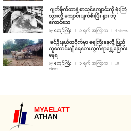
⁨⁩ ⁨ဂျက်ဖိုက်တာနဲ့ စာသင်ကျောင်းကို ဗုံးကြဲ
သွားလို့ ကျောင်းပျက်စီးပြီး နွား ၁၃
ကောင်သေ
by
ကျော်ကြီး
၁ ရက် အကြာက
4 views
⁩ ⁨ခင်ဦးနယ်တဝိုက်မှာ ရေကြီးနေလို့ ပြည်
သူသောင်းချီ ရေဘေးလွတ်ရာရွှေ့ပြောင်း
နေရ
by
ကျော်ကြီး
၁ ရက် အကြာက
10
views
MYAELATT
ATHAN