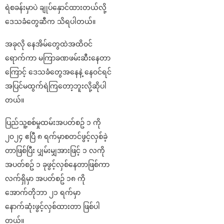
ရဲစခန်းမှာပဲ ချုပ်နှောင်ထားတယ်လို့
ဒေသခံတွေဆီက သိရပါတယ်။
အခုလို နေအိမ်တွေထဲအထိဝင်
ရောက်ကာ မကြာခဏဖမ်းဆီးနေတာ
ကြောင့် ဒေသခံတွေအနေနဲ့ နေ၀င်ရင်
အပြင်မထွက်ရဲကြတော့ဘူးလို့ဆိုပါ
တယ်။
ပြည်သူ့စစ်မှုထမ်းအပတ်စဥ် ၁ ကို
၂၀၂၄ ဧပြီ ၈ ရက်မှာစတင်ဖွင့်လှစ်ခဲ့
တာဖြစ်ပြီး ပျှမ်းမျှအားဖြင့် ၁ လကို
အပတ်စဥ် ၁ ခုဖွင့်လှစ်နေတာဖြစ်ကာ
လက်ရှိမှာ အပတ်စဥ် ၁၈ ကို
အောက်တိုဘာ ၂၁ ရက်မှာ
နောက်ဆုံးဖွင့်လှစ်ထားတာ ဖြစ်ပါ
တယ်။