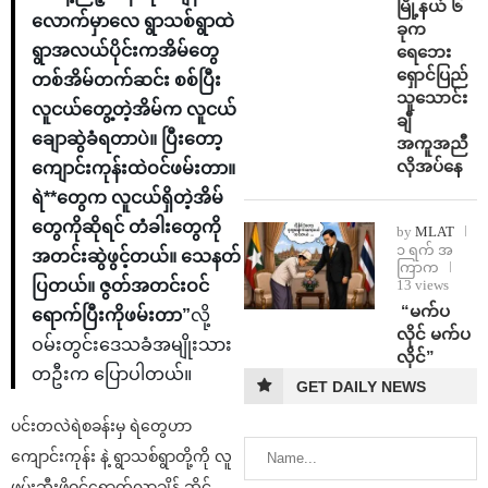
မြို့နယ် ၆
လောက်မှာလေ ရွာသစ်ရွာထဲ
ခုက
ရွာအလယ်ပိုင်းကအိမ်တွေ
ရေဘေး
ရှောင်ပြည်
တစ်အိမ်တက်ဆင်း စစ်ပြီး
သူသောင်း
လူငယ်တွေ့တဲ့အိမ်က လူငယ်
ချီ
ချောဆွဲခံရတာပဲ။ ပြီးတော့
အကူအညီ
လိုအပ်နေ
ကျောင်းကုန်းထဲဝင်ဖမ်းတာ။
ရဲ**တွေက လူငယ်ရှိတဲ့အိမ်
တွေကိုဆိုရင် တံခါးတွေကို
by
MLAT
၁ ရက် အ
အတင်းဆွဲဖွင့်တယ်။ သေနတ်
ကြာက
13 views
ပြတယ်။ ဇွတ်အတင်းဝင်
⁨ ⁨“မက်ပ
ရောက်ပြီးကိုဖမ်းတာ”
လို့
လိုင် မက်ပ
ဝမ်းတွင်းဒေသခံအမျိုးသား
လိုင်”
တဦးက ပြောပါတယ်။
GET DAILY NEWS
ပင်းတလဲရဲစခန်းမှ ရဲတွေဟာ
ကျောင်းကုန်း နဲ့ ရွာသစ်ရွာတို့ကို လူ
ဖမ်းဆီးဖို့ဝင်ရောက်လာချိန် ဆိုင်