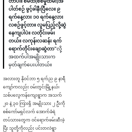
တာပါ။ စမထ(စစ်မှုထမ်း)အ
ပါတ်စဉ် ဖွင့်ခါနီးပြီလေ။ ၉
ရက်နေ့လား ၁၀ ရက်နေ့လား
လစဉ်ဖွင့်တာ။ လူမပြည့်လို့ဆွဲ
နေကျပါပဲ။ လတိုင်းဖမ်း
တယ်။ လကုန်၊လဆန်း ရက်
ရောက်တိုင်းချောဆွဲတာ”
လို့
အထက်ပါအမျိုးသားက
မှတ်ချက်ပေးပါတယ်။
အလားတူ နိုဝင်ဘာ ၅ ရက်ည ၉ နာရီ
ကျော်ကလည်း ဝမ်းတွင်းမြို့နယ်၊
သစ်ပလွေကန်ကျေးရွာက အသက်
၂၀ နဲ့ ၃၀ ကြားရှိ အမျိုးသား ၂ ဦးကို
စစ်ကော်မရှင်လက် အောက်ခံရဲ
တပ်သားတွေက ဝင်ရောက်ဖမ်းဆီးခဲ့
ပြီး သူတို့ကိုလည်း ပင်းတလဲရွာ