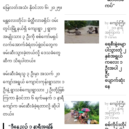
ကပ်”
မြေလတ်အသံ၊ နိုဝင်ဘာ ၆၊ ၂၀၂၅။
မန္တလေးတိုင်း၊ မိတ္ထီလာခရိုင်၊ ဝမ်း
by
ကျော်ကြီး
၁၁ နာရီ
တွင်းမြို့နယ်ရှိ ကျေးရွာ ၂ ရွာက
အကြာက
အမျိုးသား ၃ ဦးကို စစ်ကော်မရှင်
9 views
ရေစီးနဲ့မျော
လက်အောက်ခံရဲတပ်ဖွဲ့ဝင်တွေက
ပါသွားတဲ့ ၂
ဖမ်းဆီးသွားခဲ့တယ်လို့ ဒေသခံတွေ
နှစ်အရွယ်
ဆီက သိရပါတယ်။
ကလေး ၁
ဦးအပါ ၂
ဖမ်းဆီးခံရသူ ၃ ဦးမှာ အသက် ၂၀
ဦး
ပျောက်ဆုံး
ကျော်အရွယ် ကျောင်းကုန်းရွာသား ၁
နေ
ဦးနဲ့ ရွာသစ်ကျေးရွာသား ၂ ဦးတို့ဖြစ်
ကြကာ နိုဝင်ဘာ ၆ ရက်မနက် ၁ နာရီ
by
ကျော်ကြီး
ကျော်က ဖမ်းဆီးခံခဲ့ရတာလို့ ဆိုပါ
၁၂ နာရီ
အကြာက
တယ်။
20 views
စစ်ကိုင်းတိုင်း
“ဒီနေ့ညဉ့် ၁ နာရီအချိန်