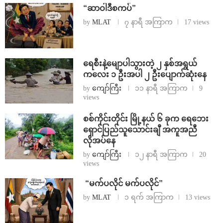
“ဆာဝါဒီစကပ်”
by
MLAT
၇ နာရီ အကြာက
17 views
ရေစီးနဲ့မျောပါသွားတဲ့ ၂ နှစ်အရွယ်
ကလေး ၁ ဦးအပါ ၂ ဦးပျောက်ဆုံးနေ
by
ကျော်ကြီး
၁၁ နာရီ အကြာက
9
views
စစ်ကိုင်းတိုင်း မြို့နယ် ၆ ခုက ရေဘေး
ရှောင်ပြည်သူသောင်းချီ အကူအညီ
လိုအပ်နေ
by
ကျော်ကြီး
၁၂ နာရီ အကြာက
20
views
⁨ ⁨“မက်ပလိုင် မက်ပလိုင်”
by
MLAT
၁ ရက် အကြာက
13 views