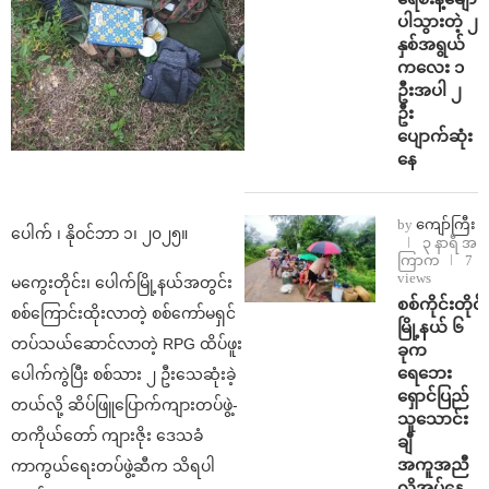
ပါသွားတဲ့ ၂
နှစ်အရွယ်
ကလေး ၁
ဦးအပါ ၂
ဦး
ပျောက်ဆုံး
နေ
by
ကျော်ကြီး
ပေါက် ၊ နိုဝင်ဘာ ၁၊ ၂၀၂၅။
၃ နာရီ အ
ကြာက
7
views
မကွေးတိုင်း၊ ပေါက်မြို့နယ်အတွင်း
စစ်ကိုင်းတိုင်း
စစ်ကြောင်းထိုးလာတဲ့ စစ်ကော်မရှင်
မြို့နယ် ၆
တပ်သယ်ဆောင်လာတဲ့ RPG ထိပ်ဖူး
ခုက
ရေဘေး
ပေါက်ကွဲပြီး စစ်သား ၂ ဦးသေဆုံးခဲ့
ရှောင်ပြည်
တယ်လို့ ဆိပ်ဖြူပြောက်ကျားတပ်ဖွဲ့-
သူသောင်း
တကိုယ်တော် ကျားဇိုး ဒေသခံ
ချီ
အကူအညီ
ကာကွယ်ရေးတပ်ဖွဲ့ဆီက သိရပါ
လိုအပ်နေ