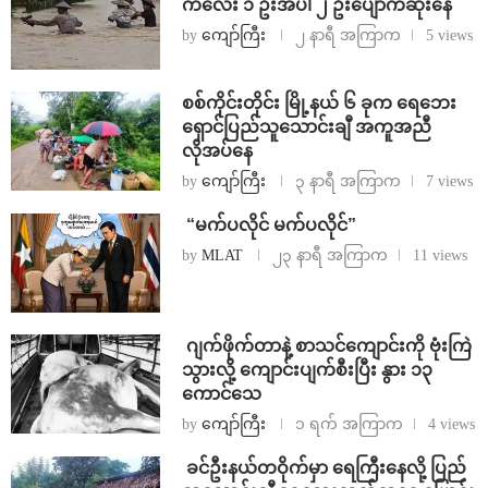
ကလေး ၁ ဦးအပါ ၂ ဦးပျောက်ဆုံးနေ
by
ကျော်ကြီး
၂ နာရီ အကြာက
5 views
စစ်ကိုင်းတိုင်း မြို့နယ် ၆ ခုက ရေဘေး
ရှောင်ပြည်သူသောင်းချီ အကူအညီ
လိုအပ်နေ
by
ကျော်ကြီး
၃ နာရီ အကြာက
7 views
⁨ ⁨“မက်ပလိုင် မက်ပလိုင်”
by
MLAT
၂၃ နာရီ အကြာက
11 views
⁨⁩ ⁨ဂျက်ဖိုက်တာနဲ့ စာသင်ကျောင်းကို ဗုံးကြဲ
သွားလို့ ကျောင်းပျက်စီးပြီး နွား ၁၃
ကောင်သေ
by
ကျော်ကြီး
၁ ရက် အကြာက
4 views
⁩ ⁨ခင်ဦးနယ်တဝိုက်မှာ ရေကြီးနေလို့ ပြည်