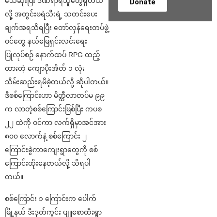
သေဆုံးပြီး ဒဏ်ရာရသူတွေရှိတယ်
Donate
လို့ အတွင်းဖရဲသီးရဲ့ သတင်းပေး
ချက်အရသိရပြီး တော်လှန်ရေးတပ်ဖွဲ့
ဝင်တွေ နယ်မြေရှင်းလင်းရေး
ပြုလုပ်စဉ် နောက်ထပ် RPG ထည့်
ထားတဲ့ ကျောပိုးအိတ် ၁ လုံး
သိမ်းဆည်းရမိခဲ့တယ်လို့ ဆိုပါတယ်။
ဒီစစ်ကြောင်းဟာ မိတ္ထီလာတပ်မ ၉၉
က လာတဲ့စစ်ကြောင်းဖြစ်ပြီး ကပစ
၂၂ ထဲကို ဝင်ကာ လက်ရှိမှာအင်အား
၈၀၀ လောက်နဲ့ စစ်ကြောင်း ၂
ကြောင်းခွဲကာကျေးရွာတွေကို စစ်
ကြောင်းထိုးနေတယ်လို့ သိရပါ
တယ်။
စစ်ကြောင်း ၁ ကြောင်းက ပေါက်
မြို့နယ် ဒီးဒုတ်ကွင်း ပျူစောထီးရွာ