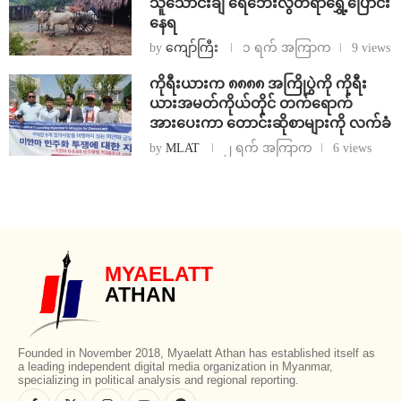
သူသောင်းချီ ရေဘေးလွတ်ရာရွှေ့ပြောင်း
နေရ
by
ကျော်ကြီး
၁ ရက် အကြာက
9 views
ကိုရီးယားက ၈၈၈၈ အကြိုပွဲကို ကိုရီး
ယားအမတ်ကိုယ်တိုင် တက်ရောက်
အားပေးကာ တောင်းဆိုစာများကို လက်ခံ
by
MLAT
၂ ရက် အကြာက
6 views
MYAELATT
ATHAN
Founded in November 2018, Myaelatt Athan has established itself as
a leading independent digital media organization in Myanmar,
specializing in political analysis and regional reporting.