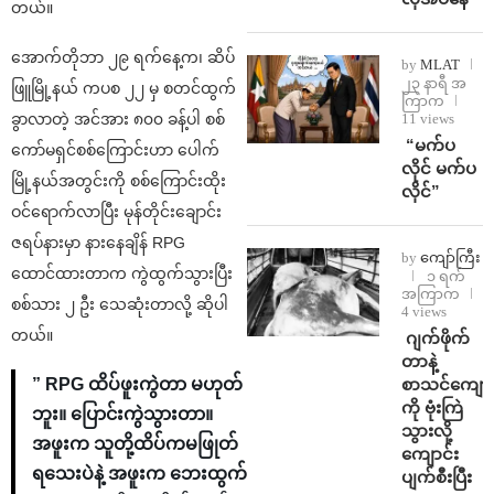
တယ်။
အောက်တိုဘာ ၂၉ ရက်‌နေ့က၊ ဆိပ်
by
MLAT
၂၃ နာရီ အ
ဖြူမြို့နယ် ကပစ ၂၂ မှ စတင်ထွက်
ကြာက
11 views
ခွာလာတဲ့ အင်အား ၈၀၀ ခန့်ပါ စစ်
⁨ ⁨“မက်ပ
ကော်မရှင်စစ်ကြောင်းဟာ ပေါက်
လိုင် မက်ပ
မြို့နယ်အတွင်းကို စစ်ကြောင်းထိုး
လိုင်”
ဝင်ရောက်လာပြီး မုန်တိုင်းချောင်း
ဇရပ်နားမှာ နားနေချိန် RPG
by
ကျော်ကြီး
ထောင်ထားတာက ကွဲထွက်သွားပြီး
၁ ရက်
အကြာက
စစ်သား ၂ ဦး သေဆုံးတာလို့ ဆိုပါ
4 views
တယ်။
⁨⁩ ⁨ဂျက်ဖိုက်
တာနဲ့
စာသင်ကျောင
” RPG ထိပ်ဖူးကွဲတာ မဟုတ်
ကို ဗုံးကြဲ
ဘူး။ ပြောင်းကွဲသွားတာ။
သွားလို့
အဖူးက သူတို့ထိပ်ကမဖြုတ်
ကျောင်း
ရသေးပဲနဲ့ အဖူးက ဘေးထွက်
ပျက်စီးပြီး