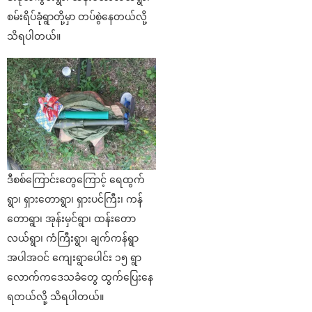
စမ်းရိပ်ခုံရွာတို့မှာ တပ်စွဲနေတယ်လို့
သိရပါတယ်။
ဒီစစ်ကြောင်းတွေကြောင့် ရေထွက်
ရွာ၊ ရှားတောရွာ၊ ရှားပင်ကြီး၊ ကန်
တောရွာ၊ အုန်းမှင်ရွာ၊ ထန်းတော
လယ်ရွာ၊ ကံကြီးရွာ၊ ချက်ကန်ရွာ
အပါအဝင် ကျေးရွာပေါင်း ၁၅ ရွာ
လောက်ကဒေသခံတွေ ထွက်ပြေးနေ
ရတယ်လို့ သိရပါတယ်။