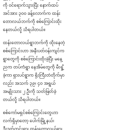
ကို ဝင်ရောက်သွားပြီး နောက်ထပ်
အင်အား ၃၀၀ ခန့်လောက်က ထန်း
တောလယ်ဘက်ကို စစ်ကြောင်းထိုး
နေတယ်လို့ သိရပါတယ်။
ထန်းတောလယ်ရွာဘက်ကို ထိုးနေတဲ့
စစ်ကြောင်းဟာ အနီးပတ်ဝန်းကျင်က
ရွာတွေကို စစ်ကြောင်းထိုးခဲ့ပြီး မနေ့
ညက တပ်ကံရွာ နေအိမ်တွေကို မီးရှို့
ခဲ့ကာ ရှားပင်ရွာက ရိုးကြီးတဲတိုက်မှာ
လည်း အသက် ၃၉၊ ၄၀ အရွယ်
အမျိုးသား ၂ ဦးကို သတ်ဖြတ်ခဲ့
တယ်လို့ သိရပါတယ်။
စစ်ကော်မရှင်စစ်ကြောင်းတွေဟာ
လက်ရှိမှာတော့ ပေါက်မြို့နယ်၊
ဒီးဒုတ်ကွင်းရွာ၊ ထန်းတောလယ်ရွာ၊