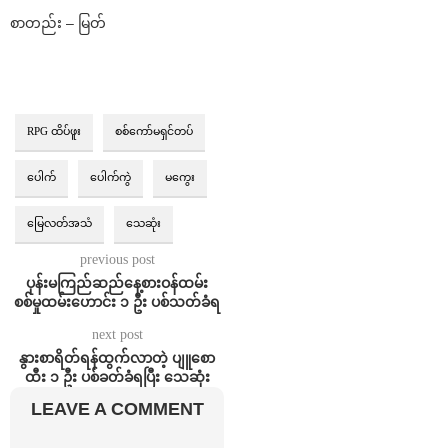
စာတည်း – မြတ်
RPG ထိပ်ဖူး
စစ်ကော်မရှင်တပ်
ပေါက်
ပေါက်ကွဲ
မကွေး
မြေလတ်အသံ
သေဆုံး
previous post
⁨ပုန်းမကြည်ဆည်နေ့စားဝန်ထမ်း
စစ်မှုထမ်းဟောင်း ၁ ဦး ပစ်သတ်ခံရ
next post
နွားစာရိတ်ရန်ထွက်လာတဲ့ ပျူစော
ထီး ၁ ဦး ပစ်ခတ်ခံရပြီး သေဆုံး
LEAVE A COMMENT