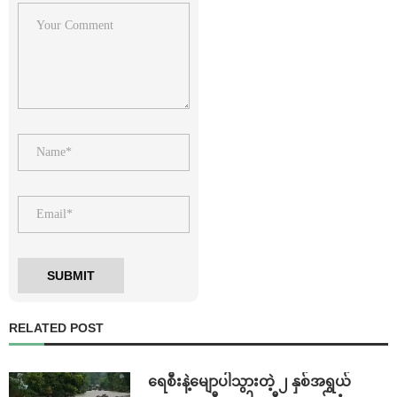
RELATED POST
ရေစီးနဲ့မျောပါသွားတဲ့ ၂ နှစ်အရွယ်