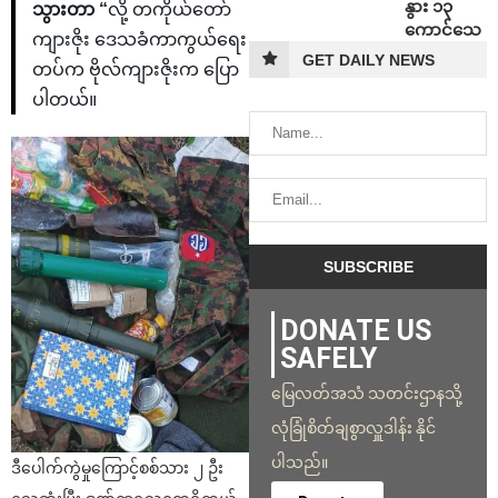
နွား ၁၃
သွားတာ “
လို့ တကိုယ်တော်
ကောင်သေ
ကျားဇိုး ဒေသခံကာကွယ်ရေး
GET DAILY NEWS
တပ်က ဗိုလ်ကျားဇိုးက ပြော
ပါတယ်။
DONATE US
SAFELY
မြေလတ်အသံ သတင်းဌာနသို့
လုံခြုံစိတ်ချစွာလှူဒါန်း နိုင်
ပါသည်။
ဒီပေါက်ကွဲမှုကြောင့်စစ်သား ၂ ဦး