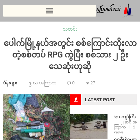
သတင်း
ပေါက်မြို့နယ်အတွင်း စစ်ကြောင်းထိုးလာ
တဲ့စစ်တပ် RPG ကွဲပြီး စစ်သား ၂ ဦး
သေဆုံးဟုဆို
ဒိန်းဂျား
၉ လ အကြာက
0
27
LATEST POST
by
ကျော်ကြီး
၂ နာရီ အ
ကြာက
5
views
ရေစီးနဲ့မျော