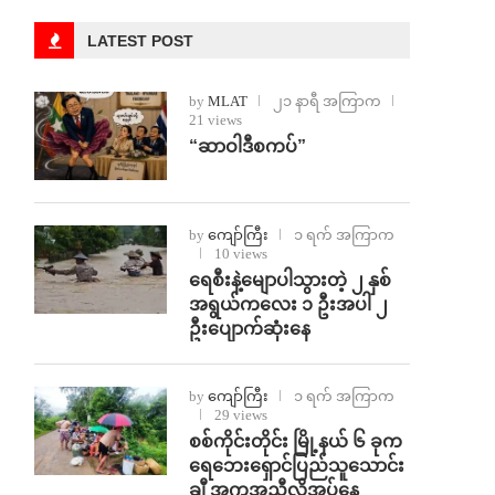
LATEST POST
by
MLAT
၂၁ နာရီ အကြာက
21 views
“ဆာဝါဒီစကပ်”
by
ကျော်ကြီး
၁ ရက် အကြာက
10 views
ရေစီးနဲ့မျောပါသွားတဲ့ ၂ နှစ်
အရွယ်ကလေး ၁ ဦးအပါ ၂
ဦးပျောက်ဆုံးနေ
by
ကျော်ကြီး
၁ ရက် အကြာက
29 views
စစ်ကိုင်းတိုင်း မြို့နယ် ၆ ခုက
ရေဘေးရှောင်ပြည်သူသောင်း
ချီ အကူအညီလိုအပ်နေ