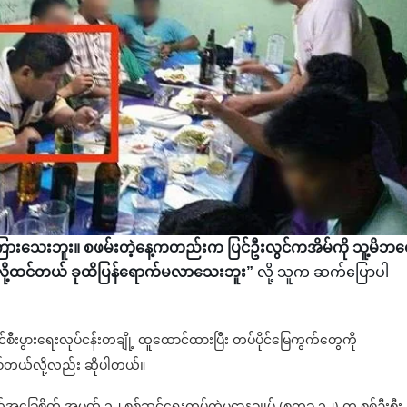
မကြားသေးဘူး။ စဖမ်းတဲ့နေ့ကတည်းက ပြင်ဦးလွင်ကအိမ်ကို သူ့မိဘတ
လို့ထင်တယ် ခုထိပြန်ရောက်မလာသေးဘူး”
လို့ သူက ဆက်ပြောပါ
ပိုင်စီးပွားရေးလုပ်ငန်းတချို့ ထူထောင်ထားပြီး တပ်ပိုင်မြေကွက်တွေကို
စ်တယ်လို့လည်း ဆိုပါတယ်။
်အခြေစိုက် အမှတ် ၁၂ စစ်ဆင်ရေးကွပ်ကဲမှုဌာနချုပ် (စကခ ၁၂) က စစ်ဦးစီး