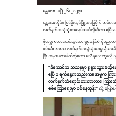
မန္တလေး၊ ဧပြီ ၂၆၊ ၂၀၂၃။
မန္တလေးတိုင်း၊ ပြင်ဦးလွင်မြို့အခြေစိုက် တပ်မ
လက်နက်အလွဲသုံးစားလုပ်တယ်လို့ဆိုကာ ဧပြီလ
ဗိုလ်မှူး မောင်မောင်သွင်ဟာ ရုရှားနိုင်ငံကိုပ
ဖမ်းဆီးတာဟာ လက်နက်အလွဲသုံးစားမှုလို့သာသိ
ပြီး အမှုအသေးစိတ်ကိုတော့ မသိရသေးဘူးလို့
“ဒီကောင်က သသနမှာ ရုရှားသွားမယ့်ကေ
ဧပြီ ၁ ရက်နေ့ကတည်းက။ အမှုက ကြား
လက်နက်ဘဲရောင်းစားတာလား၊ ကြားထ
စစ်ကြောရေးမှာ စစ်နေတုန်း”
လို့ ပြော