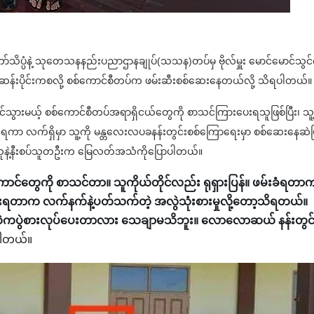
တော်သိပ္ပံနဲ့ သုတေသနနည်းပညာဌာနချုပ်(သသန)တပ်မှ ဗိုလ်မှူး မောင်မောင်သွင်
ဆန်းပိုင်းကစလို့ စစ်ကောင်စီတပ်က ဖမ်းဆီးစစ်ဆေးနေတယ်လို့ သိရပါတယ်။
ညာသင်သွားမယ့် စစ်ကောင်စီတပ်အရာရှိငယ်တွေကို စာသင်ကြားပေးရသူဖြစ်ပြီး၊ သူ့
ရကာ လက်ရှိမှာ သူ့ကို မန္တလေးလပခနန်းတွင်းစစ်ကြောရေးမှာ စစ်ဆေးနေဆဲဖ
 သူနဲ့နီးစပ်သူတဦးက မြေလတ်အသံကိုပြောပါတယ်။
ာင်တွေကို စာသင်တာ။ သူကိုယ်တိုင်လည်း ရုရှားပြန်။ ဖမ်းခံရတာ
ရတာက လက်နက်နဲ့ပတ်သက်တဲ့ အလွဲသုံးစားမှုလို့တော့သိရတယ်။
ဲကပွဲစားလုပ်ပေးတာလား သေချာမသိဘူး။ လောလောဆယ် နန်းတွင်
ပါတယ်။