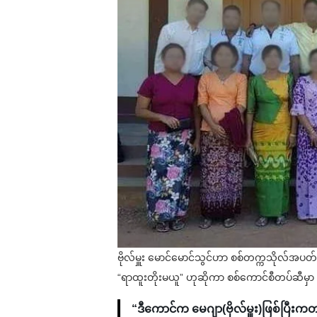
ဗိုလ်မှူး မောင်မောင်သွင်ဟာ စစ်တက္ကသိုလ်အပတ်
“ရာထူးတိုးမယူ” ဟုဆိုကာ စစ်ကောင်စီတပ်ဆီမှ
“ဒီကောင်က မေဂျာ(ဗိုလ်မှူး)ဖြစ်ပြီးကတ