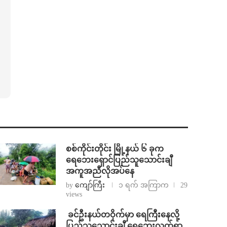
စစ်ကိုင်းတိုင်း မြို့နယ် ၆ ခုက
ရေဘေးရှောင်ပြည်သူသောင်းချီ
အကူအညီလိုအပ်နေ
by
ကျော်ကြီး
၁ ရက် အကြာက
29
views
⁩ ⁨ခင်ဦးနယ်တဝိုက်မှာ ရေကြီးနေလို့
ပြည်သူသောင်းချီ ရေဘေးလွတ်ရာ