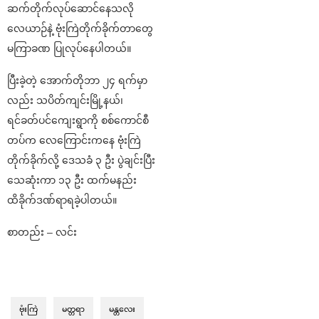
ဆက်တိုက်လုပ်ဆောင်နေသလို
လေယာဉ်နဲ့ ဗုံးကြဲတိုက်ခိုက်တာတွေ
မကြာခဏ ပြုလုပ်နေပါတယ်။
ပြီးခဲ့တဲ့ အောက်တိုဘာ ၂၄ ရက်မှာ
လည်း သပိတ်ကျင်းမြို့နယ်၊
ရင်ခတ်ပင်ကျေးရွာကို စစ်ကောင်စီ
တပ်က လေကြောင်းကနေ ဗုံးကြဲ
တိုက်ခိုက်လို့ ဒေသခံ ၃ ဦး ပွဲချင်းပြီး
သေဆုံးကာ ၁၃ ဦး ထက်မနည်း
ထိခိုက်ဒဏ်ရာရခဲ့ပါတယ်။
စာတည်း – လင်း
ဗုံးကြဲ
မတ္တရာ
မန္တလေး