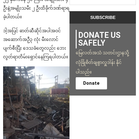
ဦးနဲ့အမျိုးသမီး ၂ ဦးထိခိုက်ဒဏ်ရာရ
ခဲ့ပါတယ်။
ဒါ့အပြင် ဓာတ်ဆီဆိုင်အပါအဝင်
DONATE US
အဆောက်အဦ၃ လုံး မီးလောင်
SAFELY
ပျက်စီးပြီး ဒေသခံတွေလည်း ဘေး
မြေလတ်အသံ သတင်းဌာနသို့
လွတ်ရာတိမ်းရှောင်နေကြရပါတယ်။
လုံခြုံစိတ်ချစွာလှူဒါန်း နိုင်
ပါသည်။
Donate