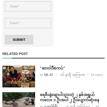
RELATED POST
“ဆာဝါဒီစကပ်”
by
MLAT
၁၆ နာရီ အကြာက
18 views
ရေစီးနဲ့မျောပါသွားတဲ့ ၂ နှစ်အရွယ်
ကလေး ၁ ဦးအပါ ၂ ဦးပျောက်ဆုံးနေ
by
ကျော်ကြီး
၂၀ နာရီ အကြာက
10