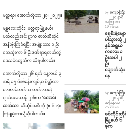
by
ကျော်ကြီး
မတ္တရာ၊ အောက်တိုဘာ ၂၇၊ ၂၀၂၅။
၂၀ နာရီ
အကြာက
10 views
မန္တလေးတိုင်း၊ မတ္တရာမြို့နယ်၊
ရေစီးနဲ့မျော
ပတ်လည်အင်းရွာက ဓာတ်ဆီဆိုင်
ပါသွားတဲ့ ၂
အနီးဗုံးကြဲခံရပြီး အမျိုးသား ၁ ဦး
နှစ်အရွယ်
ကလေး ၁
သေဆုံးကာ ၆ ဦးဒဏ်ရာရတယ်လို့
ဦးအပါ ၂
ဒေသခံတွေဆီက သိရပါတယ်။
ဦး
ပျောက်ဆုံး
အောက်တိုဘာ ၂၆ ရက် နေ့လယ် ၃
နေ
နာရီ ၁၅ မိနစ်ဝန်းကျင်မှာ မိတ္ထီလာ
လေတပ်ဘက်က တက်လာတဲ့
by
ကျော်ကြီး
ဂျက်လေယာဉ် ၂ စီးက
‘ကောင်း
၂၁ နာရီ
အကြာက
ဆက်သာ’
ဆီဆိုင်အနီးကို ဗုံး ၆ လုံး
25 views
စစ်ကိုင်းတိုင်း
ကြဲချခဲ့တာလို့ဆိုပါတယ်။
မြို့နယ် ၆
ခုက