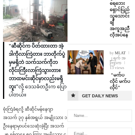
ရေဘေး
ရှောင်ပြည်
သူသောင်း
ချီ
အကူအညီ
လိုအပ်နေ
“ဆီဆိုင်က ပိတ်ထားတာ အဲ့
by
MLAT
ဒါကိုလာကြဲတာ။ ဘာတိုက်ပွဲ
၂ ရက် အ
မှမရှိဘဲ သက်သက်ကိုဘ
ကြာက
13 views
လိုင်းကြီးလာကြဲသွားတာ။
⁨ ⁨“မက်ပ
ဘာထမင်းဆိုင်မှာလည်းမရှိ
လိုင် မက်ပ
ဘူး”
လို့ ဒေသခံတဦးက ပြော
လိုင်”
ပါတယ်။
GET DAILY NEWS
ဗုံးကြဲခံရလို့ ဆီဆိုင်မန်နေဂျာ
အသက် ၃၇ နှစ်အရွယ် အမျိုးသား ၁
ဦးနေရာမှာပင်သေဆုံးခဲ့ပြီး အသက်
၂၅ နှစ်ကနေ ၅၀ ကြား အမျိုးသား ၄