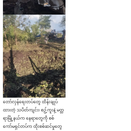
တော်လှန်ရေးတပ်တွေ ထိန်းချုပ်
ထားတဲ့ သပိတ်ကျင်း၊ စဥ့်ကူးနဲ့ မတ္တ
ရာမြို့နယ်က နေရာတွေကို စစ်
ကော်မရှင်တပ်က ထိုးစစ်ဆင်မှုတွေ