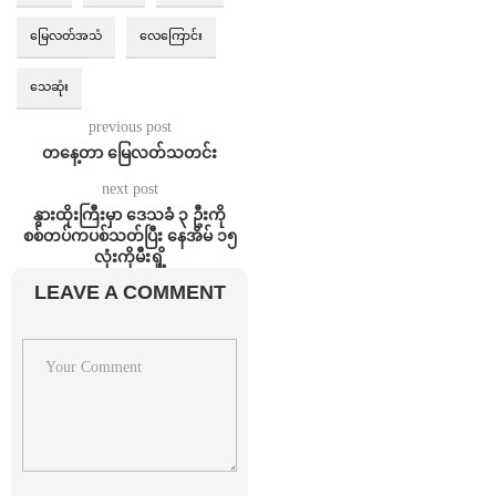
မြေလတ်အသံ
လေကြောင်း
သေဆုံး
previous post
⁨တနေ့တာ မြေလတ်သတင်း
next post
နွားထိုးကြီးမှာ ဒေသခံ ၃ ဦးကို
စစ်တပ်ကပစ်သတ်ပြီး နေအိမ် ၁၅
လုံးကိုမီးရှို့
LEAVE A COMMENT