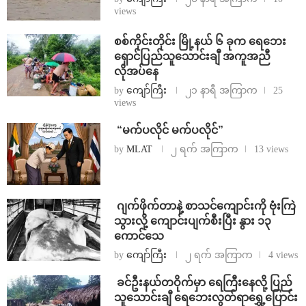
views
စစ်ကိုင်းတိုင်း မြို့နယ် ၆ ခုက ရေဘေး
ရှောင်ပြည်သူသောင်းချီ အကူအညီ
လိုအပ်နေ
by
ကျော်ကြီး
၂၁ နာရီ အကြာက
25
views
⁨ ⁨“မက်ပလိုင် မက်ပလိုင်”
by
MLAT
၂ ရက် အကြာက
13 views
⁨⁩ ⁨ဂျက်ဖိုက်တာနဲ့ စာသင်ကျောင်းကို ဗုံးကြဲ
သွားလို့ ကျောင်းပျက်စီးပြီး နွား ၁၃
ကောင်သေ
by
ကျော်ကြီး
၂ ရက် အကြာက
4 views
⁩ ⁨ခင်ဦးနယ်တဝိုက်မှာ ရေကြီးနေလို့ ပြည်
သူသောင်းချီ ရေဘေးလွတ်ရာရွှေ့ပြောင်း