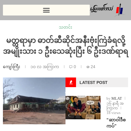
သတင်း
မတ္တရာမှာ ဓာတ်ဆီဆိုင်အနီးဗုံးကြဲခံရလို့
အမျိုးသား ၁ ဦးသေဆုံးပြီး ၆ ဦးဒဏ်ရာရ
ကျော်ကြီး
၁၀ လ အကြာက
0
24
LATEST POST
by
MLAT
၁၆ နာရီ အ
ကြာက
18 views
“ဆာဝါဒီစ
ကပ်”