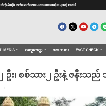
အမတ်ကိုယ်တိုင် တက်ရောက်အားပေးကာ တောင်းဆိုစာများကို လက်ခံ
TI MEDIA
အထူးကဏ္ဍ
အားကစား
FACT CHECK
ဦး၊ စစ်သား၂ ဦးနဲ့ ဇနီးသည် ၁ 
1