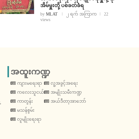
အိမ်မှူးတို့ ပစ်ခတ်ခံရ
by
MLAT
၂ ရက် အကြာက
22
views
အထူးကဏ္ဍ
ကျားမရေးရာ
လူ့အခွင့်အရေး
ကလေးသူငယ်
အမျိုးသမီးကဏ္ဍ
့
ကာတွန်း
အယ်ဒီတာ့အာဘော်
မသန်စွမ်း
လူမျိုးရေးရာ