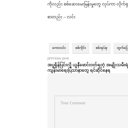
ကိုလည်း စစ်ဆေးမေးမြန်းမှုတွေ လုပ်ကာ လို
စာတည်း – လင်း
ကောလင်း
စစ်ကိုင်း
စစ်အုပ်စု
ထွက်ပြ
previous post
အပူရှိန်ပြင်းလို့ ယူနီဖောင်းဝတ်ရတဲ့ အမျိုးသမီ
ကျန်းမာရေးပြသာနာတွေ ရင်ဆိုင်နေရ