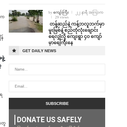
by
ကျော်ကြီး
၂၂ နာရီ အကြာက
ထဲက
29 views
⁩ ⁨တန့်ဆည်နဲ့ ကန့်ဘလူဘက်မှာ
မူးမြစ်နဲ့ စည်တုံလုံးချောင်း
ရေလျှံလို့ ကျေးရွာ ၄၀ ကျော်
န်
မှာရေကြီးနေ
GET DAILY NEWS
ဲ့
့
ိရ
DONATE US SAFELY
ူတွေ