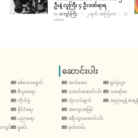
ဦးနဲ့ လူကြီး ၄ ဦးဒဏ်ရာရ
by
ကျော်ကြီး
၂ ရက် အကြာက
11
views
ဆောင်းပါး
စစ်ဘေးရှောင်
အက်ဆေး
ရုပ်ပုံလွှာ
စီးပွားရေး
သတင်းဆောင်းပါး
သရော်စာ
တိုက်ပွဲ
သုံးသပ်ချက်
အညာရနံ့ စာရနံ
နိုင်ငံရေး
အတွေးအမြင်
ပညာရေး
ခရီးသွားဆောင်းပါး
းကျင်
မှုခင်း
မှတ်တမ်း