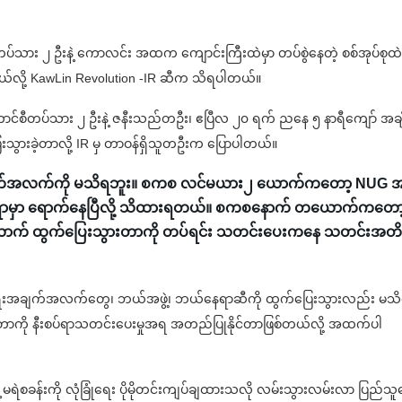
းက ရဲတပ်သား ၂ ဦးနဲ့ ကောလင်း အထက ကျောင်းကြီးထဲမှာ တပ်စွဲနေတဲ့ စစ်အုပ်စု
့တယ်လို့ KawLin Revolution -IR ဆီက သိရပါတယ်။
ောင်စီတပ်သား ၂ ဦးနဲ့ ဇနီးသည်တဦး၊ ဧပြီလ ၂၀ ရက် ညနေ ၅ နာရီကျော် အချိ
းသွားခဲ့တာလို့ IR မှ တာဝန်ရှိသူတဦးက ပြောပါတယ်။
က်အလက်ကို မသိရဘူး။ စကစ လင်မယား၂ ယောက်ကတော့ NUG အဖွ
င်းရာမှာ ရောက်နေပြီလို့ သိထားရတယ်။ စကစနောက် တယောက်ကတော
 ယောက် ထွက်ပြေးသွားတာကို တပ်ရင်း သတင်းပေးကနေ သတင်းအတိ
်ရေးအချက်အလက်တွေ၊ ဘယ်အဖွဲ့၊ ဘယ်နေရာဆီကို ထွက်ပြေးသွားလည်း မသ
ာကို နီးစပ်ရာသတင်းပေးမှုအရ အတည်ပြုနိုင်တာဖြစ်တယ်လို့ အထက်ပါ
ု့မရဲစခန်းကို လုံခြုံရေး ပိုမိုတင်းကျပ်ချထားသလို လမ်းသွားလမ်းလာ ပြည်သ