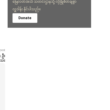
မြေလတ်အသံ သတင်းဌာနသို့ လုံခြုံစိတ်ချစွာ
လှူဒါန်း နိုင်ပါသည်။
Donate
post
၄ ဦး
သေး