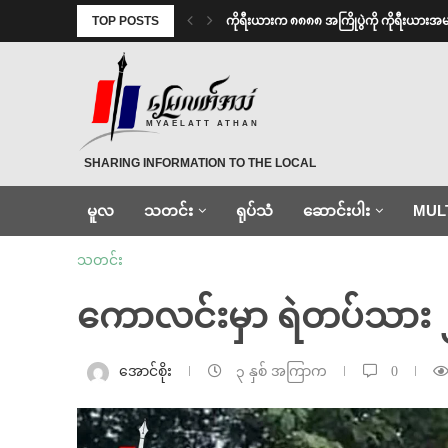
TOP POSTS
ကိုရီးယားက ၈၈၈၈ အကြိုပွဲကို ကိုရီးယား
MYAELATT ATHAN
SHARING INFORMATION TO THE LOCAL
မူလ
သတင်း
ရုပ်သံ
ဆောင်းပါး
MUL
သတင်း
ကောလင်းမှာ ရဲတပ်သား ၂ 
အောင်စိုး
၃ နှစ် အကြာက
0