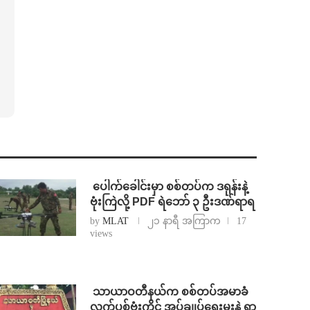
⁩ ⁨ပေါက်ခေါင်းမှာ စစ်တပ်က ဒရုန်းနဲ့
ဗုံးကြဲလို့ PDF ရဲဘော် ၃ ဦးဒဏ်ရာရ
by
MLAT
၂၁ နာရီ အကြာက
17
views
⁩ ⁨သာယာဝတီနယ်က စစ်တပ်အမာခံ
လက်ပစ်ဗုံးကိုင် အုပ်ချုပ်ရေးမှူးနဲ့ ရာ