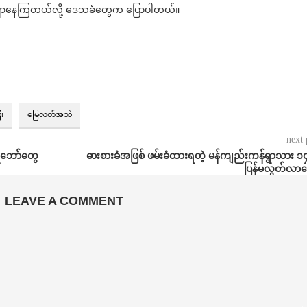
က်ရှာနေကြတယ်လို့ ဒေသခံတွေက ပြောပါတယ်။
ေး
မြေလတ်အသံ
next 
းရဲဘော်တွေ
ဓားစားခံအဖြစ် ဖမ်းခံထားရတဲ့ မန်ကျည်းကန်ရွာသား ၁
ပြန်မလွတ်လာ
LEAVE A COMMENT