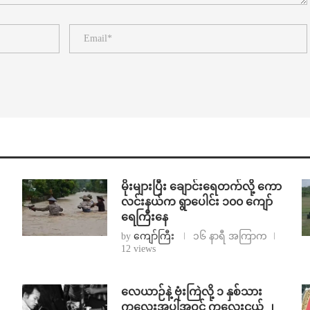
⁨မိုးများပြီး ချောင်းရေတက်လို့ ကော
လင်းနယ်က ရွာပေါင်း ၁၀၀ ကျော်
ရေကြီးနေ
by
ကျော်ကြီး
၁၆ နာရီ အကြာက
12 views
⁨လေယာဉ်နဲ့ ဗုံးကြဲလို့ ၁ နှစ်သား
ကလေးအပါအဝင် ကလေးငယ် ၂