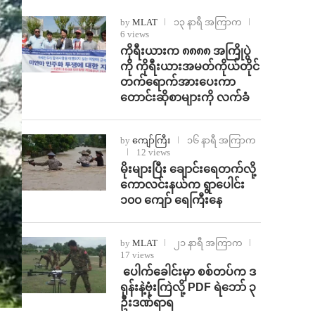
by
MLAT
၁၃ နာရီ အကြာက
6 views
ကိုရီးယားက ၈၈၈၈ အကြိုပွဲ
ကို ကိုရီးယားအမတ်ကိုယ်တိုင်
တက်ရောက်အားပေးကာ
တောင်းဆိုစာများကို လက်ခံ
by
ကျော်ကြီး
၁၆ နာရီ အကြာက
12 views
⁨မိုးများပြီး ချောင်းရေတက်လို့
ကောလင်းနယ်က ရွာပေါင်း
၁၀၀ ကျော် ရေကြီးနေ
by
MLAT
၂၁ နာရီ အကြာက
17 views
⁩ ⁨ပေါက်ခေါင်းမှာ စစ်တပ်က ဒ
ရုန်းနဲ့ဗုံးကြဲလို့ PDF ရဲဘော် ၃
ဦးဒဏ်ရာရ