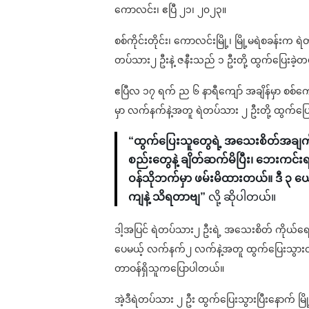
ကောလင်း၊ ဧပြီ ၂၁၊ ၂၀၂၃။
စစ်ကိုင်းတိုင်း၊ ကောလင်းမြို့၊ မြို့မရဲစခန်
တပ်သား၂ ဦးနဲ့ ဇနီးသည် ၁ ဦးတို့ ထွက်ပြေးခဲ
ဧပြီလ ၁၇ ရက် ည ၆ နာရီကျော် အချိန်မှာ စစ်က
မှာ လက်နက်နဲ့အတူ ရဲတပ်သား ၂ ဦးတို့ ထွက်ပြေ
“ထွက်ပြေးသူတွေရဲ့ အသေးစိတ်အချ
စည်းတွေနဲ့ ချိတ်ဆက်မိပြီး၊ ဘေးက
ဝန်သိုဘက်မှာ ဖမ်းမိထားတယ်။ ဒီ ၃
ကျနဲ့ သိရတာဗျ”
လို့ ဆိုပါတယ်။
ဒါ့အပြင် ရဲတပ်သား၂ ဦးရဲ့ အသေးစိတ် ကိုယ
ပေမယ့် လက်နက်၂ လက်နဲ့အတူ ထွက်ပြေးသွားတ
တာဝန်ရှိသူကပြောပါတယ်။
အဲ့ဒီရဲတပ်သား ၂ ဦး ထွက်ပြေးသွားပြီးနောက် မြိ