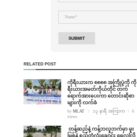
RELATED POST
ကိုရီးယားက ၈၈၈၈ အကြိုပွဲကို ကို
ရီးယားအမတ်ကိုယ်တိုင် တက်
ရောက်အားပေးကာ တောင်းဆိုစာ
များကို လက်ခံ
by
MLAT
၁၃ နာရီ အကြာက
6
views
⁩ ⁨တန့်ဆည်နဲ့ ကန့်ဘလူဘက်မှာ မူး
မြစ်နဲ့ စည်တုံလုံးချောင်း ရေလျှံလို့