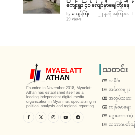
ကျေးရွာ ၄၀ ကျော်မှာရေကြီးနေ
by
ကျော်ကြီး
၂၂ နာရီ အကြာက
29 views
သတင်း
MYAELATT
ATHAN
သမိုင်း
Founded in November 2018, Myaelatt
အင်တာဗျူး
Athan has established itself as a
leading independent digital media
အလုပ်သမား
organization in Myanmar, specializing in
political analysis and regional reporting.
ကျမ်းမာရေး
ရွေးကောက်ပွဲ
သဘာဝပတ်ဝန်