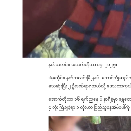
နတ်တလင်း၊ အောက်တိုဘာ ၁၇၊ ၂၀၂၅။
ပဲခူးတိုင်း၊ နတ်တလင်းမြို့နယ်၊ တောင်ညိုဆည်အ
သေဆုံးပြီး ၂ ဦးဒဏ်ရာရတယ်လို့ ဒေသကာကွယ
အောက်တိုဘာ ၁၆ ရက်ညနေ ၆ နာရီခွဲမှာ ရွှေတေ
၄ လုံးကြဲချခဲ့ရာ ၁ လုံးဟာ ပြည်သူနေအိမ်ပေါ်က