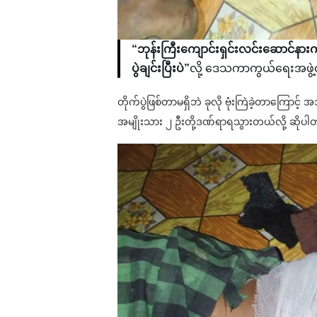
“ဘုန်းကြီးကျောင်းရှင်းလင်းဆောင်နာ
ပွဲချင်းပြီးပဲ”
လို့ ဒေသကာကွယ်ရေးအဖွ
တိုက်ပွဲဖြစ်တာမရှိဘဲ ခုလို ဗုံးကြဲခဲ့တာကြော
အမျိုးသား ၂ ဦးတို့ဒဏ်ရာရသွားတယ်လို့ ဆိုပ