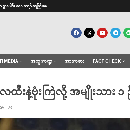
က ရွာပေါင်း ၁၀၀ ကျော် ရေကြီးနေ
TI MEDIA
အထူးကဏ္ဍ
အားကစား
FACT CHECK
းနဲ့ဗုံးကြဲလို့ အမျိုးသား ၁
23