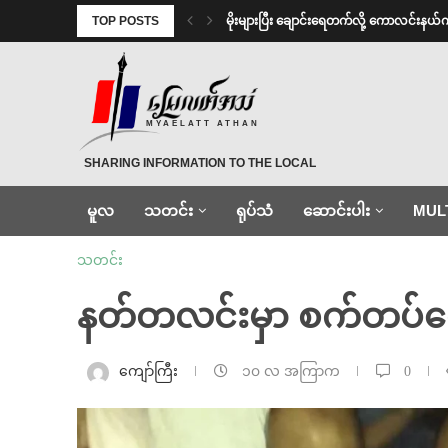
TOP POSTS
⁨မိုးများပြီး ချောင်းရေတက်လို့ ကောလင်းနယ်
MYAELATT ATHAN
SHARING INFORMATION TO THE LOCAL
မူလ
သတင်း
ရုပ်သံ
ဆောင်းပါး
MUL
သတင်း
နတ်တလင်းမှာ စက်တပ်လေထီ
ကျော်ကြီး
၁၀ လ အကြာက
0