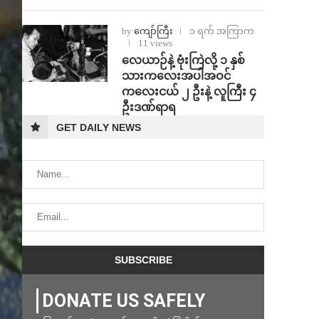
by
ကျော်ကြီး
၁ ရက် အကြာက
11 views
⁨လေယာဉ်နဲ့ ဗုံးကြဲလို့ ၁ နှစ်
သားကလေးအပါအဝင်
ကလေးငယ် ၂ ဦးနဲ့ လူကြီး ၄
ဦးဒဏ်ရာရ
GET DAILY NEWS
DONATE US SAFELY