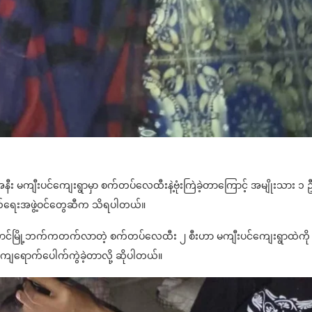
နီး မကျီးပင်ကျေးရွာမှာ စက်တပ်လေထီးနဲ့ဗုံးကြဲခဲ့တာကြောင့် အမျိုးသား ၁ 
်ရေးအဖွဲ့ဝင်တွေဆီက သိရပါတယ်။
ာင်မြို့ဘက်ကတက်လာတဲ့ စက်တပ်လေထီး ၂ စီးဟာ မကျီးပင်ကျေးရွာထဲကို ဗ
ို ကျရောက်ပေါက်ကွဲခဲ့တာလို့ ဆိုပါတယ်။