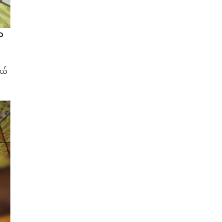
ာ
ွယ်