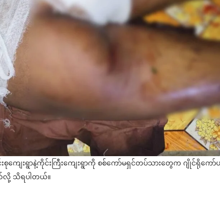
ုကျေးရွာနဲ့ကိုင်းကြီးကျေးရွာကို စစ်ကော်မရှင်တပ်သားတွေက ဂျိုင်ရိုကော်
ယ်လို့ သိရပါတယ်။