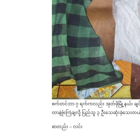
စက်တင်ဘာ ၇ ရက်ကလည်း အုတ်ဖိုမြို့နယ်၊ ချင်းစ
တာနဲ့ဗုံးကြဲချလို့ ပြည်သူ ၃ ဦးသေဆုံးခဲ့သေးတ
စာတည်း – လင်း