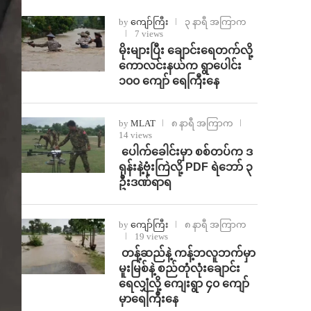
by
ကျော်ကြီး
၃ နာရီ အကြာက
7 views
⁨မိုးများပြီး ချောင်းရေတက်လို့
ကောလင်းနယ်က ရွာပေါင်း
၁၀၀ ကျော် ရေကြီးနေ
by
MLAT
၈ နာရီ အကြာက
14 views
⁩ ⁨ပေါက်ခေါင်းမှာ စစ်တပ်က ဒ
ရုန်းနဲ့ဗုံးကြဲလို့ PDF ရဲဘော် ၃
ဦးဒဏ်ရာရ
by
ကျော်ကြီး
၈ နာရီ အကြာက
19 views
⁩ ⁨တန့်ဆည်နဲ့ ကန့်ဘလူဘက်မှာ
မူးမြစ်နဲ့ စည်တုံလုံးချောင်း
ရေလျှံလို့ ကျေးရွာ ၄၀ ကျော်
မှာရေကြီးနေ