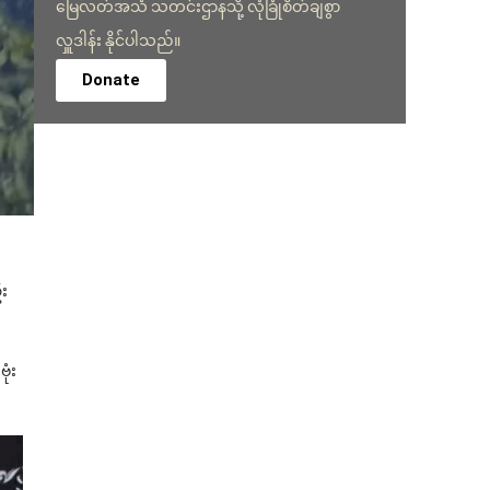
မြေလတ်အသံ သတင်းဌာနသို့ လုံခြုံစိတ်ချစွာ
လှူဒါန်း နိုင်ပါသည်။
Donate
ဦး
ုံး