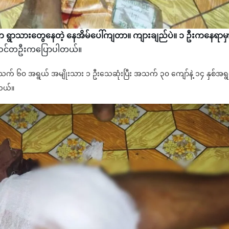
းက ရွာသားတွေနေတဲ့ နေအိမ်ပေါ်ကျတာ။ ကျားချည်ပဲ။ ၁ ဦးကနေရာမှ
ဲ့ဝင်တဦးကပြောပါတယ်။
င့် အသက် ၆၀ အရွယ် အမျိုးသား ၁ ဦးသေဆုံးပြီး အသက် ၃၀ ကျော်နဲ့ ၁၄ နှစ်အရ
ါတယ်။