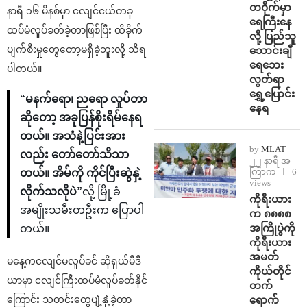
တဝိုက်မှာ
နာရီ ၁၆ မိနစ်မှာ ငလျင်ငယ်တခု
ရေကြီးနေ
ထပ်မံလှုပ်ခတ်ခဲ့တာဖြစ်ပြီး ထိခိုက်
လို့ ပြည်သူ
ပျက်စီးမှုတွေတော့မရှိခဲ့ဘူးလို့ သိရ
သောင်းချီ
ရေဘေး
ပါတယ်။
လွတ်ရာ
ရွှေ့ပြောင်း
“မနက်ရော၊ ညရော လှုပ်တာ
နေရ
ဆိုတော့ အခုပြန်စိုးရိမ်နေရ
တယ်။ အသံနဲ့ပြင်းအား
by
MLAT
လည်း တော်တော်သိသာ
၂၂ နာရီ အ
ကြာက
6
တယ်။ အိမ်ကို ကိုင်ပြီးဆွဲနှဲ့
views
လိုက်သလိုပဲ”
လို့ မြို့ခံ
ကိုရီးယား
အမျိုးသမီးတဦးက ပြောပါ
က ၈၈၈၈
အကြိုပွဲကို
တယ်။
ကိုရီးယား
အမတ်
မနေ့ကငလျင်မလှုပ်ခင် ဆိုရှယ်မီဒီ
ကိုယ်တိုင်
ယာမှာ ငလျင်ကြီးထပ်မံလှုပ်ခတ်နိုင်
တက်
ရောက်
ကြောင်း သတင်းတွေပျံ့နှံ့ခဲ့တာ