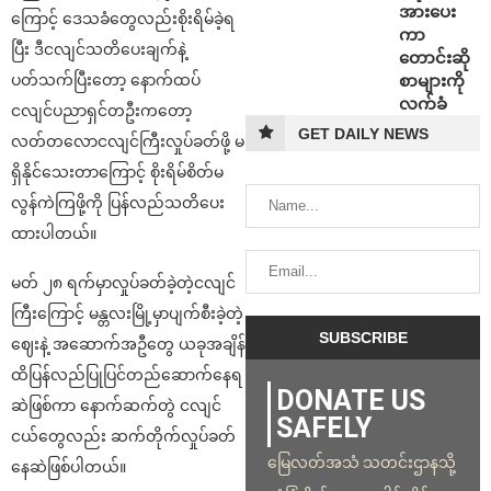
အားပေး
ကြောင့် ဒေသခံတွေလည်းစိုးရိမ်ခဲ့ရ
ကာ
ပြီး ဒီငလျင်သတိပေးချက်နဲ့
တောင်းဆို
စာများကို
ပတ်သက်ပြီးတော့ နောက်ထပ်
လက်ခံ
ငလျင်ပညာရှင်တဦးကတော့
GET DAILY NEWS
လတ်တလောငလျင်ကြီးလှုပ်ခတ်ဖို့ မ
ရှိနိုင်သေးတာကြောင့် စိုးရိမ်စိတ်မ
လွန်ကဲကြဖို့ကို ပြန်လည်သတိပေး
ထားပါတယ်။
မတ် ၂၈ ရက်မှာလှုပ်ခတ်ခဲ့တဲ့ငလျင်
ကြီးကြောင့် ‌မန္တလးမြို့မှာပျက်စီးခဲ့တဲ့
ဈေးနဲ့ အဆောက်အဦတွေ ယခုအချိန်
ထိပြန်လည်ပြုပြင်တည်ဆောက်နေရ
DONATE US
ဆဲဖြစ်ကာ နောက်ဆက်တွဲ ငလျင်
SAFELY
ငယ်တွေလည်း ဆက်တိုက်လှုပ်ခတ်
မြေလတ်အသံ သတင်းဌာနသို့
နေဆဲဖြစ်ပါတယ်။