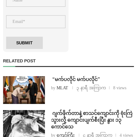
RELATED POST
⁨ ⁨“မက်ပလိုင် မက်ပလိုင်”
by
MLAT
၃ နာရီ အကြာက
8 views
⁨⁩ ⁨ဂျက်ဖိုက်တာနဲ့ စာသင်ကျောင်းကို ဗုံးကြဲ
သွားလို့ ကျောင်းပျက်စီးပြီး နွား ၁၃
ကောင်သေ
by
ကျော်ကြီး
၄ နာရီ အကြာက
4 views