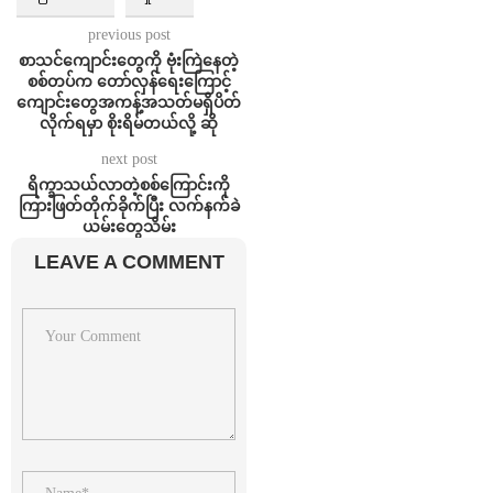
previous post
စာသင်ကျောင်းတွေကို ဗုံးကြဲနေတဲ့
စစ်တပ်က တော်လှန်ရေးကြောင့်
ကျောင်းတွေအကန့်အသတ်မရှိပိတ်
လိုက်ရမှာ စိုးရိမ်တယ်လို့ ဆို
next post
ရိက္ခာသယ်လာတဲ့စစ်ကြောင်းကို
ကြားဖြတ်တိုက်ခိုက်ပြီး လက်နက်ခဲ
ယမ်းတွေသိမ်း
LEAVE A COMMENT