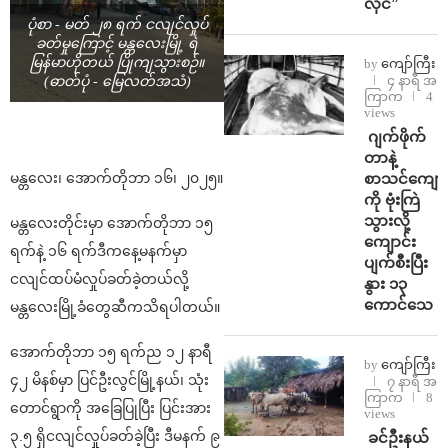
လိုင်”
ပုံစာ - မတ် ၂၈ ရက် ငလျင်လှုပ်
ခတ်မှုကြောင့် မန္တလေးမြို့ ရဲ
မြန်မာဟိုတယ် ပြိုကျသွားစဉ်။
by
ကျော်ကြီး
၄ နာရီ အ
(ဓာတ်ပုံ - မြေလတ်အသံ)
ကြာက
4
views
⁨⁩ ⁨ဂျက်ဖိုက်
တာနဲ့
စာသင်ကျောင
မန္တလေး၊ အောက်တိုဘာ ၁၆၊ ၂၀၂၅။
ကို ဗုံးကြဲ
သွားလို့
မန္တလေးတိုင်းမှာ အောက်တိုဘာ ၁၅
ကျောင်း
ရက်နဲ့ ၁၆ ရက်ဒီကနေ့မနက်မှာ
ပျက်စီးပြီး
ငလျင်ထပ်မံလှုပ်ခတ်ခဲ့တယ်လို့
နွား ၁၃
ကောင်သေ
မန္တလေးမြို့ခံတွေဆီကသိရပါတယ်။
အောက်တိုဘာ ၁၅ ရက်ည ၁၂ နာရီ
by
ကျော်ကြီး
၄၂ မိနစ်မှာ ပြင်ဦးလွင်မြို့နယ်၊ သုံး
၇ နာရီ အ
ကြာက
8
တောင်ရွာကို အခြေပြုပြီး ပြင်းအား
views
၃.၅ ရှိငလျင်လှုပ်ခတ်ခဲ့ပြီး ဒီမနက် ၉
⁩ ⁨ခင်ဦးနယ်