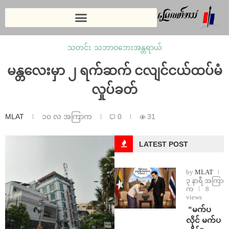
သတင်း
,
သဘာဝဘေးအန္တရာယ်
မန္တလေးမှာ ၂ ရက်ဆက် ငလျင်ငယ်ထပ်မံ
လှုပ်ခတ်
MLAT
၁၀ လ အကြာက
0
31
LATEST POST
by
MLAT
၃ နာရီ အကြာ
က
8
views
⁨ ⁨“မက်ပ
လိုင် မက်ပ