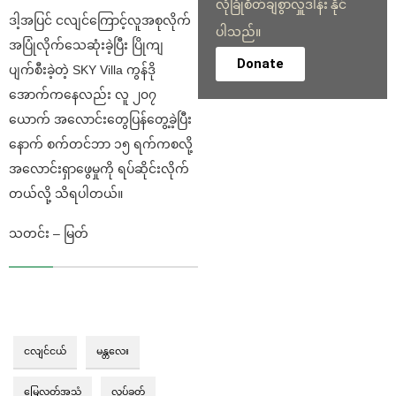
လုံခြုံစိတ်ချစွာလှူဒါန်း နိုင်
ဒါ့အပြင် ငလျင်ကြောင့်လူအစုလိုက်
ပါသည်။
အပြုံလိုက်သေဆုံးခဲ့ပြီး ပြိုကျ
Donate
ပျက်စီးခဲ့တဲ့ SKY Villa ကွန်ဒို
အောက်ကနေလည်း လူ ၂၀၇
ယောက် အလောင်းတွေပြန်တွေ့ခဲ့ပြီး
နောက် စက်တင်ဘာ ၁၅ ရက်‌ကစလို့
အလောင်းရှာဖွေမှုကို ရပ်ဆိုင်းလိုက်
တယ်လို့ သိရပါတယ်။
သတင်း – မြတ်
ငလျင်ငယ်
မန္တလေး
မြေလတ်အသံ
လှုပ်ခတ်