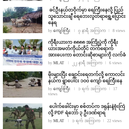
⁩ ⁨ခင်ဦးနယ်တဝိုက်မှာ ရေကြီးနေလို့ ပြည်
သူသောင်းချီ ရေဘေးလွတ်ရာရွှေ့ပြောင်း
နေရ
by
ကျော်ကြီး
၇ နာရီ အကြာက
8 views
ကိုရီးယားက ၈၈၈၈ အကြိုပွဲကို ကိုရီး
ယားအမတ်ကိုယ်တိုင် တက်ရောက်
အားပေးကာ တောင်းဆိုစာများကို လက်ခံ
by
MLAT
၂၂ နာရီ အကြာက
6 views
⁨မိုးများပြီး ချောင်းရေတက်လို့ ကောလင်း
နယ်က ရွာပေါင်း ၁၀၀ ကျော် ရေကြီးနေ
by
ကျော်ကြီး
၁ ရက် အကြာက
17
views
⁩ ⁨ပေါက်ခေါင်းမှာ စစ်တပ်က ဒရုန်းနဲ့ဗုံးကြဲ
လို့ PDF ရဲဘော် ၃ ဦးဒဏ်ရာရ
by
MLAT
၁ ရက် အကြာက
22 views