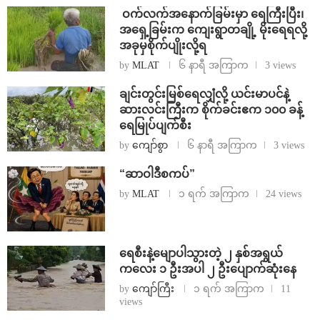
⁩ ⁨ဝက်လက်အနောက်ခြမ်းမှာ ရေကြီးပြီး၊
အရှေ့ခြမ်းက ကျေးရွာတချို့ မိုးရေရလို့
အခုမှစိုက်ပျိုးလို့ရ
by
MLAT
၆ နာရီ အကြာက
3 views
ချင်းတွင်းမြစ်ရေလျှံလို့ ယင်းမာပင်နဲ့
ဆားလင်းကြီးက စိုက်ခင်းဧက ၁၀၀ ခန့်
ရေမြုပ်ပျက်စီး
by
ကျော်စွာ
၆ နာရီ အကြာက
3 views
“ဆာဝါဒီစကပ်”
by
MLAT
၁ ရက် အကြာက
24 views
ရေစီးနဲ့မျောပါသွားတဲ့ ၂ နှစ်အရွယ်
ကလေး ၁ ဦးအပါ ၂ ဦးပျောက်ဆုံးနေ
by
ကျော်ကြီး
၁ ရက် အကြာက
11
views