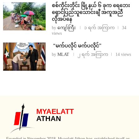
စစ်ကိုင်းတိုင်း မြို့နယ် ၆ ခုက ရေဘေး
ရှောင်ပြည်သူသောင်းချီ အကူအညီ
လိုအပ်နေ
by
ကျော်ကြီး
၁ ရက် အကြာက
34
views
⁨ ⁨“မက်ပလိုင် မက်ပလိုင်”
by
MLAT
၂ ရက် အကြာက
14 views
MYAELATT
ATHAN
Founded in November 2018, Myaelatt Athan has established itself as