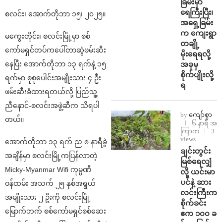
ခြမ်းမှာ
ရေကြီးပြီး၊
စလင်း၊ အောက်တိုဘာ ၁၅၊ ၂၀၂၅။
အရှေ့ခြမ်း
က ကျေးရွာ
မကွေးတိုင်း၊ စလင်းမြို့မှာ စစ်
တချို့
ကော်မရှင်တပ်ကပေါ်တာဆွဲဖမ်းဆီး
မိုးရေရလို့
နေပြီး အောက်တိုဘာ ၁၃ ရက်နဲ့ ၁၅
အခုမှ
စိုက်ပျိုးလို့
ရက်မှာ စုစုပေါင်းအမျိုးသား ၄ ဦး
ရ
ဖမ်းဆီးခံထားရတယ်လို့ ပြည်သူ့
ညီနောင်-စလင်းအဖွဲ့ဆီက သိရပါ
by
ကျော်စွာ
တယ်။
၆ နာရီ အ
ကြာက
3
views
အောက်တိုဘာ ၁၃ ရက် ည ၈ နာရီခွဲ
ချင်းတွင်း
အချိန်မှာ စလင်းမြို့ကပြန်လာတဲ့
မြစ်ရေလျှံ
Micky-Myanmar Wifi ကုမ္ပဏီ
လို့ ယင်းမာ
ပင်နဲ့ ဆား
ဝန်ထမ်း အသက် ၂၅ နှစ်အရွယ်
လင်းကြီးက
အမျိုးသား ၂ ဦးကို စလင်းမြို့
စိုက်ခင်း
မြောက်ဘက် စစ်ကော်မရှင်စစ်ဆေး
ဧက ၁၀၀ ခ