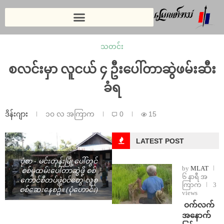
သတင်း
စလင်းမှာ လူငယ် ၄ ဦးပေါ်တာဆွဲဖမ်းဆီး
ခံရ
ဒိန်းဂျား
၁၀ လ အကြာက
0
15
LATEST POST
ပုံစာ - မင်းတုန်းမြို့ပေါ်တွင်
by
MLAT
စစ်မှုထမ်းပေါ်တာဆွဲဖို့ စစ်
၆ နာရီ အ
ကောင်စီတပ်ဖွဲ့ဝင်တွေ လူစု
ကြာက
3
စစ်ဆေးနေစဥ်။ (ပုံဟောင်း)
views
⁩ ⁨ဝက်လက်
အနောက်