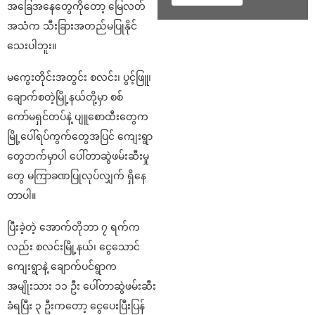
အခြေအနေတွေကိုတော့ မြေလတ်
အသံက သီးခြားအတည်မပြုနိုင်
သေးပါဘူး။
မကွေးတိုင်းအတွင်း စလင်း၊ ပွင့်ဖြူ၊
ချောက်စတဲ့မြို့နယ်တို့မှာ စစ်
ကော်မရှင်တပ်နဲ့ ပျူစောထီးတွေက
မြို့ပေါ်ရပ်ကွက်တွေအပြင် ကျေးရွာ
တွေဘက်မှာပါ ပေါ်တာဆွဲဖမ်းဆီးမှု
တွေ မကြာခဏပြုလုပ်လျှက် ရှိနေ
တာပါ။
ပြီးခဲ့တဲ့ အောက်တိုဘာ ၇ ရက်က
လည်း စလင်းမြို့နယ်၊ ငွေသောင်
ကျေးရွာနဲ့ ချောက်ပင်ရွာက
အမျိုးသား ၁၁ ဦး ပေါ်တာဆွဲဖမ်းဆီး
ခံရပြီး ၃ ဦးကတော့ ငွေပေးပြီးပြန်