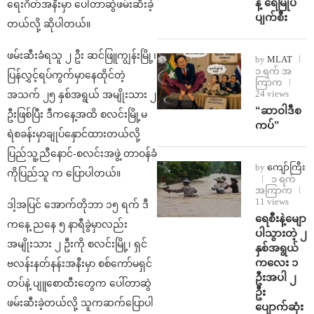
န့် ရေမြုပ်
ရေးဂိတ်အနီးမှာ ပေါ်တာဆွဲဖမ်းဆီးခဲ့
ပျက်စီး
တယ်လို့ ဆိုပါတယ်။
ဖမ်းဆီးခံရသူ ၂ ဦး ဆင်ဖြူကျွန်းမြို့၊
by
MLAT
၁ ရက် အ
ပြန်လွှင့်ရပ်ကွက်မှာနေထိုင်တဲ့
ကြာက
24 views
အသက် ၂၅ နှစ်အရွယ် အမျိုးသား ၂
“ဆာဝါဒီစ
ဦးဖြစ်ပြီး ဒီကနေ့အထိ စလင်းမြို့မ
ကပ်”
ရဲစခန်းမှာချုပ်နှောင်ထားတယ်လို့
ပြည်သူ့ညီနောင်-စလင်းအဖွဲ့ တာဝန်ခံ
by
ကျော်ကြီး
ကိုပြည်သူ က ပြောပါတယ်။
၁ ရက်
အကြာက
11 views
ဒါ့အပြင် အောက်တိုဘာ ၁၅ ရက် ဒီ
ရေစီးနဲ့မျော
ကနေ့ ညနေ ၅ နာရီခွဲမှာလည်း
ပါသွားတဲ့ ၂
အမျိုးသား ၂ ဦးကို စလင်းမြို့၊ ရှင်
နှစ်အရွယ်
ကလေး ၁
ဗလန်းနတ်နန်းအနီးမှာ စစ်ကော်မရှင်
ဦးအပါ ၂
တပ်နဲ့ ပျူစောထီးတွေက ပေါ်တာဆွဲ
ဦး
ဖမ်းဆီးခဲ့တယ်လို့ သူကဆက်ပြောပါ
ပျောက်ဆုံး