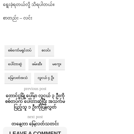
ရွေးခဲ့ရတယ်လို့ သိရပါတယ်။
စာတည်း – လင်း
စစ်ကော်မရှင်တပ်
စလင်း
ပေါ်တာဆွဲ
ဖမ်းဆီး
မကွေး
မြေလတ်အသံ
လူငယ် ၄ ဦး
previous post
တောင်ငူမြို့ပေါ်မှာ လူငယ် ၃ ဦးကို
စစ်တပ်က ပေါ်တာဆွဲပြီး အသက်မ
ပြည့်သူ ၁ ဦးကိုပြန်လွှတ်
next post
တနေ့တာ မြေလတ်သတင်း
LEAVE A COMMENT