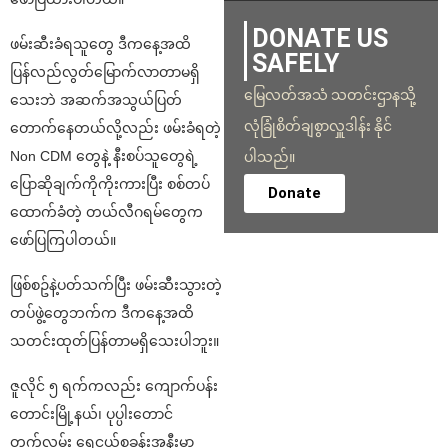
DONATE US
ဖမ်းဆီးခံရသူတွေ ဒီကနေ့အထိ
SAFELY
ပြန်လည်လွတ်မြောက်လာတာမရှိ
မြေလတ်အသံ သတင်းဌာနသို့
သေးဘဲ အဆက်အသွယ်ပြတ်
လုံခြုံစိတ်ချစွာလှူဒါန်း နိုင်
တောက်နေတယ်လို့လည်း ဖမ်းခံရတဲ့
Non CDM တွေနဲ့ နီးစပ်သူတွေရဲ့
ပါသည်။
ပြောဆိုချက်ကိုကိုးကားပြီး စစ်တပ်
Donate
ထောက်ခံတဲ့ တယ်လီဂရမ်တွေက
ဖော်ပြကြပါတယ်။
ဖြစ်စဥ်နဲ့ပတ်သက်ပြီး ဖမ်းဆီးသွားတဲ့
တပ်ဖွဲ့တွေဘက်က ဒီကနေ့အထိ
သတင်းထုတ်ပြန်တာမရှိသေးပါဘူး။
ဇူလိုင် ၅ ရက်ကလည်း ကျောက်ပန်း
တောင်းမြို့နယ်၊ ပုပ္ပါးတောင်
တက်လမ်း ရေငယ်စခန်းအနီးမှာ