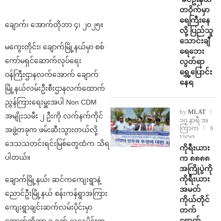
တဝိုက်မှာ
ရေကြီးနေ
ချောက်၊ အောက်တိုဘာ ၄၊ ၂၀၂၅။
လို့ ပြည်သူ
သောင်းချီ
မကွေးတိုင်း၊ ချောက်မြို့နယ်မှာ စစ်
ရေဘေး
ကော်မရှင်ဆောက်လုပ်ရေး
လွတ်ရာ
ရွှေ့ပြောင်း
ဝန်ကြီးဌာနလက်အောက် ချောက်
နေရ
မြို့နယ်လမ်းဦးစီးဌာနလက်ထောက်
ညွှန်ကြားရေးမှူးအပါ Non CDM
by
MLAT
အမျိုးသမီး ၂ ဦးကို လက်နက်ကိုင်
၁၇ နာရီ အ
ကြာက
6
အဖွဲ့တခုက ဖမ်းဆီးသွားတယ်လို့
views
ဒေသသတင်းရင်းမြစ်တွေထံက သိရ
ကိုရီးယား
ပါတယ်။
က ၈၈၈၈
အကြိုပွဲကို
ကိုရီးယား
ချောက်မြို့နယ်၊ ဆင်ကကျေးရွာနဲ့
အမတ်
ညောင်ဦးမြို့နယ် စန်းကန်ရွာအကြား
ကိုယ်တိုင်
ကျေးရွာချင်းဆက်လမ်းပိုင်းမှာ
တက်
ရောက်
အောက်တိုဘာ ၁ ရက် ညနေပိုင်းက