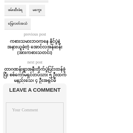
ဖမ်းဆီးခံရ
မကွေး
မြေလတ်အသံ
previous post
ကစားသမားဘဝကနေ နိုင်ပွဲနဲ့
အနားယူခဲ့တဲ့ အောင်လအန်ဆန်း
(အားကစားသတင်း)
next post
တာဂဏန်းရွာအနီးတိုက်ပွဲပြင်းထန်ခဲ့
ပြီး စစ်ကော်မရှင်တပ်သား ၅ ဦးထက်
မနည်းသေ၊ ၄ ဦးအရှင်မိ
LEAVE A COMMENT