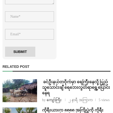
RELATED POST
⁩ ⁨ခင်ဦးနယ်တဝိုက်မှာ ရေကြီးနေလို့ ပြည်
သူသောင်းချီ ရေဘေးလွတ်ရာရွှေ့ပြောင်း
နေရ
by
ကျော်ကြီး
၂ နာရီ အကြာက
5 views
ကိုရီးယားက ၈၈၈၈ အကြိုပွဲကို ကိုရီး