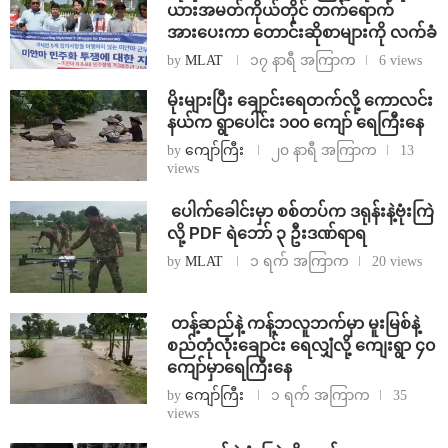
ယားအမတ်ကိုယ်တိုင် တက်ရောက်
အားပေးကာ တောင်းဆိုစာများကို လက်ခံ
by
MLAT
၁၇ နာရီ အကြာက
6 views
⁨မိုးများပြီး ချောင်းရေတက်လို့ ကောလင်း
နယ်က ရွာပေါင်း ၁၀၀ ကျော် ရေကြီးနေ
by
ကျော်ကြီး
၂၀ နာရီ အကြာက
13
views
⁩ ⁨ပေါက်ခေါင်းမှာ စစ်တပ်က ဒရုန်းနဲ့ဗုံးကြဲ
လို့ PDF ရဲဘော် ၃ ဦးဒဏ်ရာရ
by
MLAT
၁ ရက် အကြာက
20 views
⁩ ⁨တန့်ဆည်နဲ့ ကန့်ဘလူဘက်မှာ မူးမြစ်နဲ့
စည်တုံလုံးချောင်း ရေလျှံလို့ ကျေးရွာ ၄၀
ကျော်မှာရေကြီးနေ
by
ကျော်ကြီး
၁ ရက် အကြာက
35
views