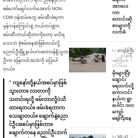
အားပေး
စစ်ကော်မရှင်လက်အောက် NON-
ကာ
CDM ဝန်ထမ်းတွေ ဖမ်းဆီးခံရတာ
တောင်းဆို
စာများကို
မှန်ကန်ကြောင်းနဲ့ ဘယ်တပ်ဖွဲ့က
လက်ခံ
ဖမ်းဆီးတယ်ဆိုတာကိုတော့ မသိရ
သေးဘဲ စုံစမ်းနေဆဲဖြစ်တယ်လို့
by
ကျော်ကြီး
ညောင်ဦးမြို့နယ်ပကဖတာဝန်ရှိသူတ
၂၀ နာရီ
ဦးက မြေလတ်အသံကို ပြောပါ
အကြာက
13 views
တယ်။
⁨မိုးများပြီး
ချောင်း
” ကျနော်တို့နယ်အစပ်မှာဖြစ်
ရေတက်လို့
သွားတာ။ လာတာကို
ကောလင်း
နယ်က ရွာ
သတင်းရလို့ ဖမ်းတာလို့ပဲသိ
ပေါင်း ၁၀၀
ထားရတယ်။ ဖမ်းခံရတာက
ကျော်
သေချာတယ်။ ချောက်နဲ့ညော
ရေကြီးနေ
င်ဦးအစပ်မှာဖြစ်တာ။
ချောက်ကနေ ညောင်ဦးဘက်
by
MLAT