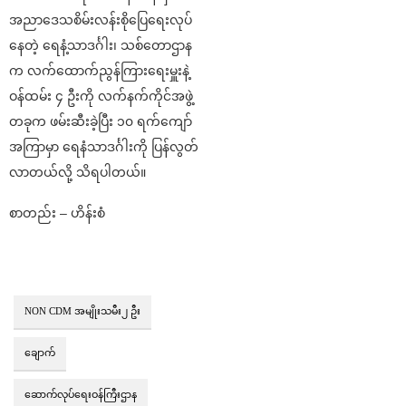
အညာဒေသစိမ်းလန်းစိုပြေရေးလုပ်
နေတဲ့ ရေနံ့သာဒင်္ဂါး၊ သစ်တောဌာန
က လက်ထောက်ညွန်ကြားရေးမှူးနဲ့
ဝန်ထမ်း ၄ ဦးကို လက်နက်ကိုင်အဖွဲ့
တခုက ဖမ်းဆီးခဲ့ပြီး ၁၀ ရက်ကျော်
အကြာမှာ ရေနံသာဒင်္ဂါးကို ပြန်လွတ်
လာတယ်လို့ သိရပါတယ်။
စာတည်း – ဟိန်းစံ
NON CDM အမျိုးသမီး၂ ဦး
ချောက်
ဆောက်လုပ်ရေးဝန်ကြီးဌာန