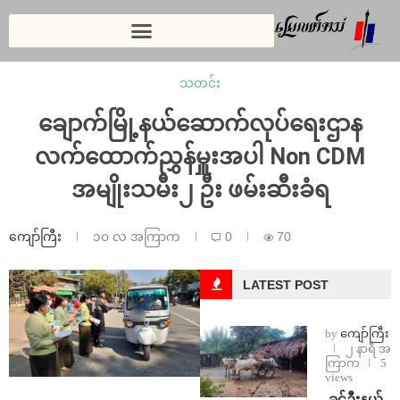
သတင်း
ချောက်မြို့နယ်ဆောက်လုပ်ရေးဌာန
လက်ထောက်ညွှန်မှူးအပါ Non CDM
အမျိုးသမီး၂ ဦး ဖမ်းဆီးခံရ
ကျော်ကြီး
၁၀ လ အကြာက
0
70
LATEST POST
by
ကျော်ကြီး
၂ နာရီ အ
ကြာက
5
views
⁩ ⁨ခင်ဦးနယ်