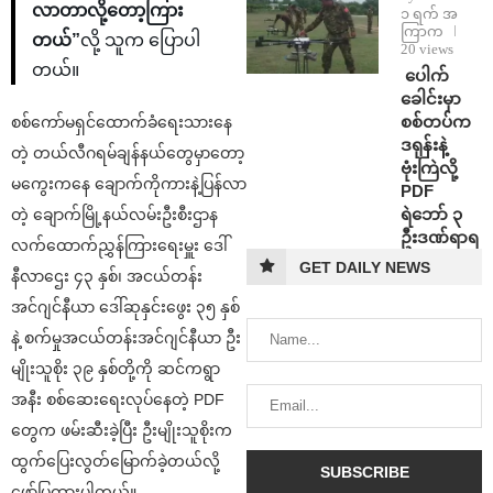
လာတာလို့တော့ကြား
၁ ရက် အ
ကြာက
တယ်”
လို့ သူက ပြောပါ
20 views
တယ်။
⁩ ⁨ပေါက်
ခေါင်းမှာ
စစ်တပ်က
စစ်​ကော်မရှင်ထောက်ခံရေးသားနေ
ဒရုန်းနဲ့
တဲ့ တယ်လီဂရမ်ချန်နယ်တွေမှာတော့
ဗုံးကြဲလို့
မကွေးကနေ ချောက်ကိုကားနဲ့ပြန်လာ
PDF
ရဲဘော် ၃
တဲ့ ချောက်မြို့နယ်လမ်းဦးစီးဌာန
ဦးဒဏ်ရာရ
လက်ထောက်ညွှန်ကြားရေးမှူး ဒေါ်
GET DAILY NEWS
နီလာဌေး ၄၃ နှစ်၊ အငယ်တန်း
အင်ဂျင်နီယာ ဒေါ်ဆုနှင်းဖွေး ၃၅ နှစ်
နဲ့ စက်မှုအငယ်တန်းအင်ဂျင်နီယာ ဦး
မျိုးသူစိုး ၃၉ နှစ်တို့ကို ဆင်ကရွာ
အနီး စစ်ဆေးရေးလုပ်နေတဲ့ PDF
တွေက ဖမ်းဆီးခဲ့ပြီး ဦးမျိုးသူစိုးက
ထွက်ပြေးလွတ်မြောက်ခဲ့တယ်လို့
ဖော်ပြထားပါတယ်။