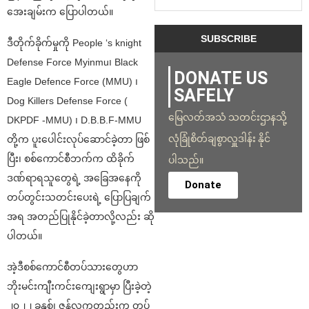
အေးချမ်းက ပြောပါတယ်။
ဒီတိုက်ခိုက်မှုကို People ‘s knight
Defense Force Myinmu၊ Black
DONATE US
Eagle Defence Force (MMU) ၊
SAFELY
Dog Killers Defense Force (
မြေလတ်အသံ သတင်းဌာနသို့
DKPDF -MMU) ၊ D.B.B.F-MMU
လုံခြုံစိတ်ချစွာလှူဒါန်း နိုင်
တို့က ပူးပေါင်းလုပ်ဆောင်ခဲ့တာ ဖြစ်
ပြီး၊ စစ်ကောင်စီဘက်က ထိခိုက်
ပါသည်။
ဒဏ်ရာရသူတွေရဲ့ အခြေအနေကို
Donate
တပ်တွင်းသတင်းပေးရဲ့ ပြောပြချက်
အရ အတည်ပြုနိုင်ခဲ့တာလို့လည်း ဆို
ပါတယ်။
အဲ့ဒီစစ်ကောင်စီတပ်သားတွေဟာ
ဘိုးမင်းကျီးကင်းကျေးရွာမှာ ပြီးခဲ့တဲ့
၂၀၂၂ ခုနှစ်၊ ဇွန်လကတည်းက တပ်