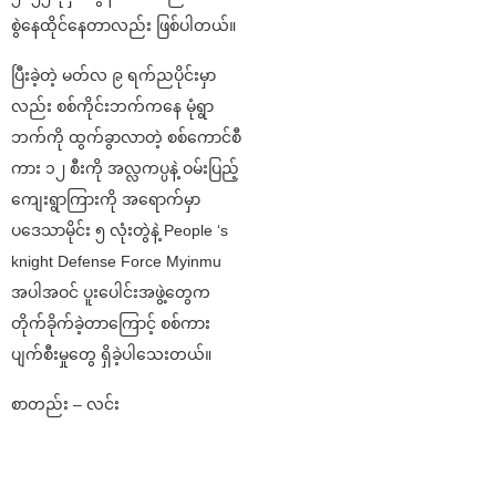
စွဲနေထိုင်နေတာလည်း ဖြစ်ပါတယ်။
ပြီးခဲ့တဲ့ မတ်လ ၉ ရက်ညပိုင်းမှာ
လည်း စစ်ကိုင်းဘက်ကနေ မုံရွာ
ဘက်ကို ထွက်ခွာလာတဲ့ စစ်ကောင်စီ
ကား ၁၂ စီးကို အလ္လကပ္ပနဲ့ ဝမ်းပြည့်
ကျေးရွာကြားကို အရောက်မှာ
ပဒေသာမိုင်း ၅ လုံးတွဲနဲ့ People ‘s
knight Defense Force Myinmu
အပါအဝင် ပူးပေါင်းအဖွဲ့တွေက
တိုက်ခိုက်ခဲ့တာကြောင့် စစ်ကား
ပျက်စီးမှုတွေ ရှိခဲ့ပါသေးတယ်။
စာတည်း – လင်း