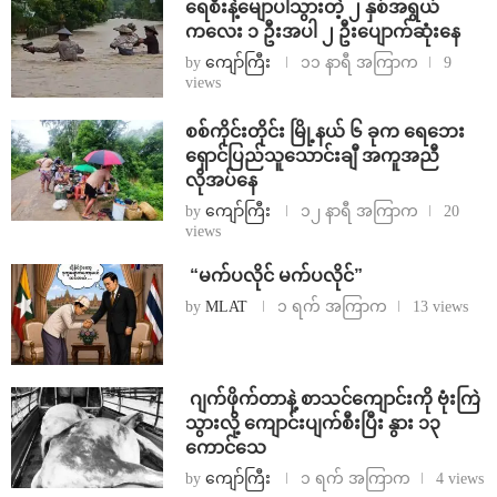
ရေစီးနဲ့မျောပါသွားတဲ့ ၂ နှစ်အရွယ်
ကလေး ၁ ဦးအပါ ၂ ဦးပျောက်ဆုံးနေ
by
ကျော်ကြီး
၁၁ နာရီ အကြာက
9
views
စစ်ကိုင်းတိုင်း မြို့နယ် ၆ ခုက ရေဘေး
ရှောင်ပြည်သူသောင်းချီ အကူအညီ
လိုအပ်နေ
by
ကျော်ကြီး
၁၂ နာရီ အကြာက
20
views
⁨ ⁨“မက်ပလိုင် မက်ပလိုင်”
by
MLAT
၁ ရက် အကြာက
13 views
⁨⁩ ⁨ဂျက်ဖိုက်တာနဲ့ စာသင်ကျောင်းကို ဗုံးကြဲ
သွားလို့ ကျောင်းပျက်စီးပြီး နွား ၁၃
ကောင်သေ
by
ကျော်ကြီး
၁ ရက် အကြာက
4 views