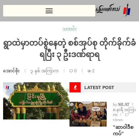
သတင်း
ရွာထဲမှာတပ်စွဲနေတဲ့ စစ်အုပ်စု တိုက်ခိုက်ခံ
ရပြီး ၃ ဦးဒဏ်ရာရ
အောင်စိုး
၃ နှစ် အကြာက
0
2
LATEST POST
by
MLAT
၈ နာရီ အကြာ
က
17
views
“ဆာဝါဒီစ
ကပ်”