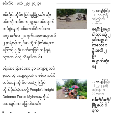
စစ်ကိုင်း၊ မတ် ၂၉၊ ၂၀၂၃။
by
ကျော်ကြီး
စစ်ကိုင်းတိုင်း၊ မြင်းမူမြို့နယ်၊ ဘိုး
၁၁ နာရီ
အကြာက
မင်းကျီးကင်းကျေးရွာမှာ ဝင်ရောက်
9 views
တပ်စွဲနေတဲ့ စစ်ကောင်စီတပ်သား
ရေစီးနဲ့မျော
ပါသွားတဲ့ ၂
တွေ မတ်လ ၂၈ ရက်မနေ့ကနေ့လယ်
နှစ်အရွယ်
၂ နာရီဝန်းကျင်မှာ တိုက်ခိုက်ခံရတာ
ကလေး ၁
ကြောင့် ၃ ဦး ဒဏ်ရာပြင်းထန်ရရှိ
ဦးအပါ ၂
ဦး
သွားတယ်လို့ သိရပါတယ်။
ပျောက်ဆုံး
နေ
ခန့်မှန်းခြေအင်အား ၃၀ ကျော်နဲ့ တပ်
စွဲထားတဲ့ ကျေးရွာထဲက စစ်ကောင်စီ
by
ကျော်ကြီး
တပ်စခန်းကို ၆၀ မမနဲ့ ၅ ကြိမ်
၁၂ နာရီ
တိုက်ခိုက်ခဲ့တာလို့ People’s knight
အကြာက
20 views
Defense Force Myinmuမှ ဗိုလ်
စစ်ကိုင်းတိုင်း
အေးချမ်းက ပြောပါတယ်။
မြို့နယ် ၆
ခုက