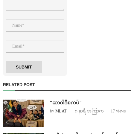
RELATED POST
“ဆာဝါဒီစကပ်”
by
MLAT
၈ နာရီ အကြာက
17 views