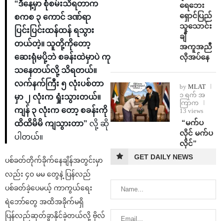
“ဒီနေ့မှာ စုံစမ်းသိရတာက
ရေဘေး
ရှောင်ပြည်
စကစ ၃ ကောင် ဒဏ်ရာ
သူသောင်း
ပြင်းပြင်းထန်ထန် ရသွား
ချီ
တယ်တဲ့။ သူတို့ကိုတော့
အကူအညီ
လိုအပ်နေ
ဆေးရုံမပို့ဘဲ စခန်းထဲမှာပဲ ကု
သနေတယ်လို့ သိရတယ်။
လက်နက်ကြီး ၅ လုံးပစ်တာ
by
MLAT
၁ ရက် အ
မှာ ၂ လုံးက ရှုံးသွားတယ်။
ကြာက
ကျန် ၃ လုံးက တော့ စခန်းကို
13 views
⁨ ⁨“မက်ပ
ထိထိမိမိ ကျသွားတာ”
လို့ ဆို
လိုင် မက်ပ
ပါတယ်။
လိုင်”
GET DAILY NEWS
ပစ်ခတ်တိုက်ခိုက်နေချိန်အတွင်းမှာ
လည်း ၄၀ မမ တွေနဲ့ ပြန်လည်
ပစ်ခတ်ခဲ့ပေမယ့် ကာကွယ်ရေး
ရဲဘော်တွေ အထိအခိုက်မရှိ
ပြန်လည်ဆုတ်ခွာနိုင်ခဲ့တယ်လို့ ဗိုလ်