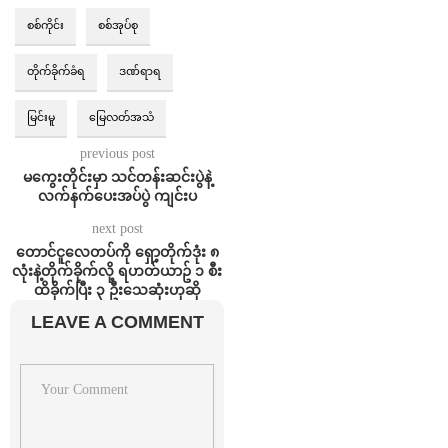
စစ်ကိုင်း
စစ်အုပ်စု
တိုက်ခိုက်ခံရ
ဒဏ်ရာရ
မြင်းမူ
မြေလတ်အသံ
previous post
မကွေးတိုင်းမှာ သင်တန်းဆင်းပွဲနဲ့
လက်နက်ပေးအပ်ပွဲ ကျင်းပ
next post
‌တောင်ငူလေတပ်‌ကို ရှော့တိုက်ဒုံး ၈
လုံးနဲ့တိုက်ခိုက်လို့ ရဟတ်ယာဥ် ၁ စီး
ထိခိုက်ပြီး ၃ ဦးသေဆုံးဟုဆို
LEAVE A COMMENT