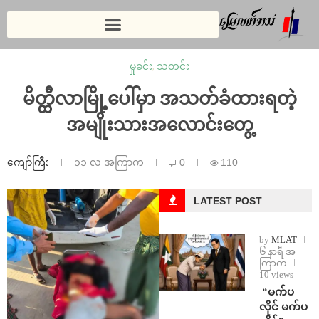
မှုခင်း
,
သတင်း
မိတ္ထီလာမြို့ပေါ်မှာ အသတ်ခံထားရတဲ့
အမျိုးသားအလောင်းတွေ့
ကျော်ကြီး
၁၁ လ အကြာက
0
110
LATEST POST
by
MLAT
၆ နာရီ အ
ကြာက
10 views
⁨ ⁨“မက်ပ
လိုင် မက်ပ