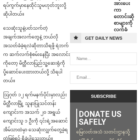
အားပေး
ရပ်ကွက်မှာနေထိုင်သူမဟုတ်ဘူးလို့
ကာ
ဆိုပါတယ်။
တောင်းဆို
စာများကို
သေဆုံးသူနဲ့ပတ်သက်တဲ့
လက်ခံ
အချက်အလက်တွေနဲ့ ဘယ်လို
GET DAILY NEWS
အသတ်ခံခဲ့ရလဲဆိုတာသိရဖို့ ရဲဘက်
က ဆက်လက်စုံစမ်းနေပြီး အလောင်း
ကိုတော့ မိတ္ထီလာပြည်သူ့ဆေးရုံကို
ပို့ဆောင်ပေးထားတယ်လို့ သိရပါ
တယ်။
သြဂုတ် ၁၂ ရက်မနက်ပိုင်းမှာလည်း
မိတ္ထီလာမြို့ သူနာပြုသင်တန်း
DONATE US
ကျောင်းက အသက် ၂၀ အရွယ်
SAFELY
ကျောင်းသူ ၁ ဦးကို ၎င်းရဲ့အဆောင်
အိမ်သာထဲမှာ သေဆုံးလျှက်တွေ့ခဲ့ရ
မြေလတ်အသံ သတင်းဌာနသို့
တဲ့ဖြစ်စဥ် ရှိခဲ့ပါသေးတယ်။