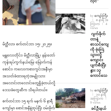
လိုင်”
by
ကျော်ကြီး
၈ နာရီ အ
ကြာက
4
views
⁨⁩ ⁨ဂျက်ဖိုက်
တာနဲ့
စာသင်ကျောင
မိတ္ထီလာ၊ စက်တင်ဘာ ၁၅၊ ၂၀၂၅။
ကို ဗုံးကြဲ
သွားလို့
မန္တလေးတိုင်း၊ မိတ္ထီလာမြို့၊ နန်းတော်
ကျောင်း
ကုန်းရပ်ကွက်နယ်မြေ၊ မြောက်ကန်
ပျက်စီးပြီး
စောင်း၊ ကလေးကစားကွင်းအနီးမှာ
နွား ၁၃
ကောင်သေ
အသတ်ခံထားရတဲ့အမျိုးသား
အလောင်းတလောင်းတွေ့ရှိခဲ့တယ်လို့
ဒေသခံတွေဆီက သိရပါတယ်။
by
ကျော်ကြီး
၁၀ နာရီ
အကြာက
စက်တင်ဘာ ၁၅ ရက် မနက် ၆ နာရီ
9 views
ကျော်မှာ စောင်အနီနဲ့ထုပ်ပြီး ဝမ်းဗိုက်
⁩ ⁨ခင်ဦးနယ်