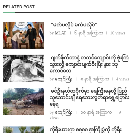
RELATED POST
⁨ ⁨“မက်ပလိုင် မက်ပလိုင်”
by
MLAT
၆ နာရီ အကြာက
10 views
⁨⁩ ⁨ဂျက်ဖိုက်တာနဲ့ စာသင်ကျောင်းကို ဗုံးကြဲ
သွားလို့ ကျောင်းပျက်စီးပြီး နွား ၁၃
ကောင်သေ
by
ကျော်ကြီး
၈ နာရီ အကြာက
4 views
⁩ ⁨ခင်ဦးနယ်တဝိုက်မှာ ရေကြီးနေလို့ ပြည်
သူသောင်းချီ ရေဘေးလွတ်ရာရွှေ့ပြောင်း
နေရ
by
ကျော်ကြီး
၁၀ နာရီ အကြာက
9
views
ကိုရီးယားက ၈၈၈၈ အကြိုပွဲကို ကိုရီး