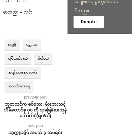
လုံခြုံစိတ်ချစွာလှူဒါန်း နိုင်
ပါသည်။
စာတည်း – လင်း
Donate
တွေ့ရှိ
မန္တလေး
မြေလတ်အသံ
မိတ္ထီလာ
အမျိုးသားအလောင်း
အသတ်ခံထားရ
previous post
⁨ဘုတလင်က စစ်ဘေး၊ မီးဘေးသင့်
အိမ်ထောင်စု ၇၀ ကို အခြေခံစားကုန်
ထောက်ပံ့(ရုပ်/သံ)
next post
ပခုက္ကူခရိုင် အမှတ် ၃ တပ်ရင်း