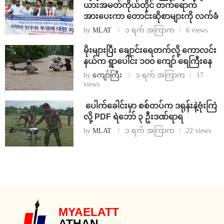
ယားအမတ်ကိုယ်တိုင် တက်ရောက်
အားပေးကာ တောင်းဆိုစာများကို လက်ခံ
by
MLAT
၁ ရက် အကြာက
6 views
⁨မိုးများပြီး ချောင်းရေတက်လို့ ကောလင်း
နယ်က ရွာပေါင်း ၁၀၀ ကျော် ရေကြီးနေ
by
ကျော်ကြီး
၁ ရက် အကြာက
17
views
⁩ ⁨ပေါက်ခေါင်းမှာ စစ်တပ်က ဒရုန်းနဲ့ဗုံးကြဲ
လို့ PDF ရဲဘော် ၃ ဦးဒဏ်ရာရ
by
MLAT
၁ ရက် အကြာက
22 views
MYAELATT
ATHAN