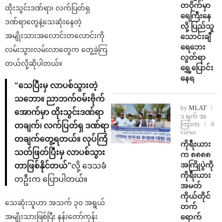
တဝိုက်မှာ
ထိုးသွင်းဒဏ်ရာ၊ လက်ပြတ်ရှ
ရေကြီးနေ
ဒဏ်ရာတွေနဲ့သေဆုံးနေတဲ့
လို့ ပြည်သူ
အမျိုးသားအလောင်းတလောင်းကို
သောင်းချီ
ရေဘေး
လမ်းသွားလမ်းလာတွေက တွေ့ခဲ့ကြ
လွတ်ရာ
တယ်လို့ဆိုပါတယ်။
ရွှေ့ပြောင်း
နေရ
“သေပြီးမှ လာပစ်သွားတဲ့
သဘော။ ညာဘက်ဝမ်းဗိုက်
by
MLAT
အောက်မှာ ထိုးသွင်းဒဏ်ရာ
၁ ရက် အ
ကြာက
6
တချက်၊ လက်ပြတ်ရှ ဒဏ်ရာ
views
တချက်တွေ့ရတယ်။ လုပ်ကြံ
ကိုရီးယား
သတ်ဖြတ်ပြီးမှ လာပစ်သွား
က ၈၈၈၈
အကြိုပွဲကို
တာဖြစ်နိုင်တယ်”
လို့ ဒေသခံ
ကိုရီးယား
တဦးက ပြောပါတယ်။
အမတ်
ကိုယ်တိုင်
သေဆုံးသူဟာ အသက် ၃၀ အရွယ်
တက်
ရောက်
အမျိုးသားဖြစ်ပြီး နန်းတော်ကုန်း