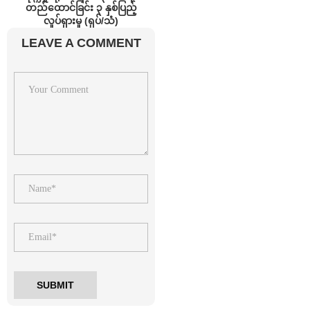
တည်ထောင်ခြင်း ၃ နှစ်ပြည့်
လှုပ်ရှားမှု (ရုပ်/သံ)
LEAVE A COMMENT