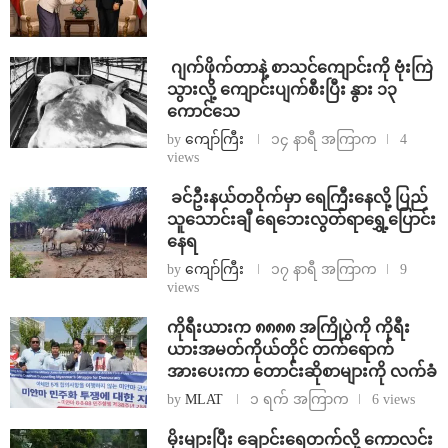
⁨⁩ ⁨ဂျက်ဖိုက်တာနဲ့ စာသင်ကျောင်းကို ဗုံးကြဲ
သွားလို့ ကျောင်းပျက်စီးပြီး နွား ၁၃
ကောင်သေ
by
ကျော်ကြီး
၁၄ နာရီ အကြာက
4
views
⁩ ⁨ခင်ဦးနယ်တဝိုက်မှာ ရေကြီးနေလို့ ပြည်
သူသောင်းချီ ရေဘေးလွတ်ရာရွှေ့ပြောင်း
နေရ
by
ကျော်ကြီး
၁၇ နာရီ အကြာက
9
views
ကိုရီးယားက ၈၈၈၈ အကြိုပွဲကို ကိုရီး
ယားအမတ်ကိုယ်တိုင် တက်ရောက်
အားပေးကာ တောင်းဆိုစာများကို လက်ခံ
by
MLAT
၁ ရက် အကြာက
6 views
⁨မိုးများပြီး ချောင်းရေတက်လို့ ကောလင်း