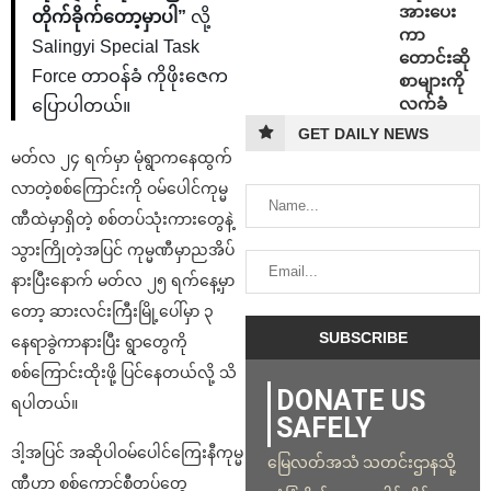
အားပေး
တိုက်ခိုက်တော့မှာပါ”
လို့
ကာ
Salingyi Special Task
တောင်းဆို
Force တာဝန်ခံ ကိုဖိုးဇေက
စာများကို
လက်ခံ
ပြောပါတယ်။
GET DAILY NEWS
မတ်လ ၂၄ ရက်မှာ မုံရွာကနေထွက်
လာတဲ့စစ်ကြောင်းကို ဝမ်ပေါင်ကုမ္မ
ဏီထဲမှာရှိတဲ့ စစ်တပ်သုံးကားတွေနဲ့
သွားကြိုတဲ့အပြင် ကုမ္မဏီမှာညအိပ်
နားပြီးနောက် မတ်လ ၂၅ ရက်နေ့မှာ
တော့ ဆားလင်းကြီးမြို့ပေါ်မှာ ၃
နေရာခွဲကာနားပြီး ရွာတွေကို
စစ်ကြောင်းထိုးဖို့ ပြင်နေတယ်လို့ သိ
DONATE US
ရပါတယ်။
SAFELY
ဒါ့အပြင် အဆိုပါဝမ်ပေါင်ကြေးနီကုမ္မ
မြေလတ်အသံ သတင်းဌာနသို့
ဏီဟာ စစ်ကောင်စီတပ်တွေ