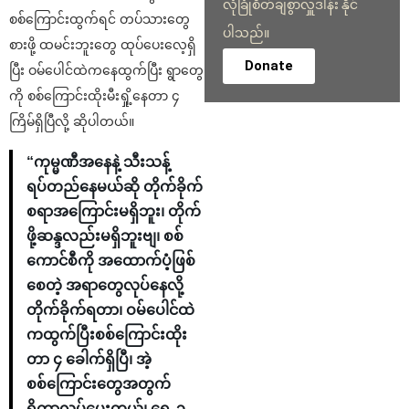
လုံခြုံစိတ်ချစွာလှူဒါန်း နိုင်
စစ်ကြောင်းထွက်ရင် တပ်သားတွေ
ပါသည်။
စားဖို့ ထမင်းဘူးတွေ ထုပ်ပေးလေ့ရှိ
Donate
ပြီး ဝမ်ပေါင်ထဲကနေထွက်ပြီး ရွာတွေ
ကို စစ်ကြောင်းထိုးမီးရှို့နေတာ ၄
ကြိမ်ရှိပြီလို့ ဆိုပါတယ်။
“ကုမ္မဏီအနေနဲ့ သီးသန့်
ရပ်တည်နေမယ်ဆို တိုက်ခိုက်
စရာအကြောင်းမရှိဘူး၊ တိုက်
ဖို့ဆန္ဒလည်းမရှိဘူးဗျ၊ စစ်
ကောင်စီကို အထောက်ပံ့ဖြစ်
စေတဲ့ အရာတွေလုပ်နေလို့
တိုက်ခိုက်ရတာ၊ ဝမ်ပေါင်ထဲ
ကထွက်ပြီးစစ်ကြောင်းထိုး
တာ ၄ ခေါက်ရှိပြီ၊ အဲ့
စစ်ကြောင်းတွေအတွက်
ရိက္ခာလုပ်ပေးတယ်၊ ရှေ့ ၃