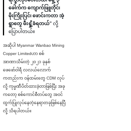
ခေါက်‌က ကျောက်ဖြူတိုင်၊
မိုးကြိုးပြင်၊ ဖောင်းကတာ အဲ့
ရွာတွေ မီးရှို့ခံရတယ်”
လို့
ပြောပါတယ်။
အဆိုပါ Myanmar Wanbao Mining
Copper Limitedဟာ စစ်
အာဏာသိမ်းတဲ့ ၂၀၂၁ ခုနှစ်
ဖေဖော်ဝါရီ လလယ်လောက်
ကတည်းက ဝန်ထမ်းတွေ CDM လုပ်
လို့ ကုမ္မဏီပိတ်ထားခဲ့တာဖြစ်ပြီး အခု
ကတော့ စစ်ကောင်စီတပ်တွေ အဝင်
ထွက်ပြုလုပ်နေတဲ့နေရာတခုဖြစ်နေပြီ
လို့ သိရပါတယ်။