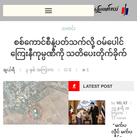
သတင်း
စစ်ကောင်စီနဲ့ပတ်သက်လို့ ဝမ်ပေါင်
ကြေးနီကုမ္ပဏီကို သတိပေးတိုက်ခိုက်
ချယ်ရီ
၃ နှစ် အကြာက
0
1
LATEST POST
by
MLAT
၁၃ နာရီ အ
ကြာက
11 views
⁨ ⁨“မက်ပ
လိုင် မက်ပ