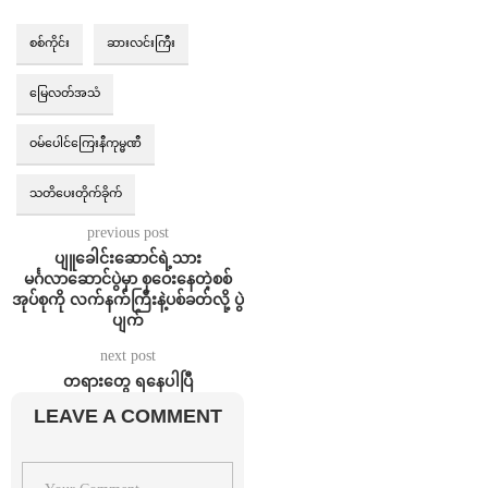
စစ်ကိုင်း
ဆားလင်းကြီး
မြေလတ်အသံ
ဝမ်ပေါင်ကြေးနီကုမ္မဏီ
သတိပေးတိုက်ခိုက်
previous post
ပျူခေါင်းဆောင်ရဲ့သား
မင်္ဂလာဆောင်ပွဲမှာ စုဝေးနေတဲ့စစ်
အုပ်စုကို လက်နက်ကြီးနဲ့ပစ်ခတ်လို့ ပွဲ
ပျက်
next post
တရားတွေ ရနေပါပြီ
LEAVE A COMMENT