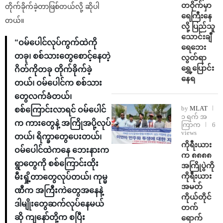
တဝိုက်မှာ
တိုက်ခိုက်ခဲ့တာဖြစ်တယ်လို့ ဆိုပါ
ရေကြီးနေ
တယ်။
လို့ ပြည်သူ
သောင်းချီ
“ဝမ်ပေါင်လုပ်ကွက်ထဲကို
ရေဘေး
တခု၊ စစ်သားတွေစောင့်နေတဲ့
လွတ်ရာ
ရွှေ့ပြောင်း
ဂိတ်ကိုတခု တိုက်ခိုက်ခဲ့
နေရ
တယ်၊ ဝမ်ပေါင်က စစ်သား
တွေလက်ခံတယ်၊
by
MLAT
စစ်ကြောင်းလာရင် ဝမ်ပေါင်
၁ ရက် အ
က ကားတွေနဲ့ အကြိုအပို့လုပ်
ကြာက
6
views
တယ်၊ ရိက္ခာတွေပေးတယ်၊
ကိုရီးယား
ဝမ်ပေါင်ထဲကနေ ဘေးနားက
က ၈၈၈၈
ရွာတွေကို စစ်ကြောင်းထိုး
အကြိုပွဲကို
ကိုရီးယား
မီးရှို့တာတွေလုပ်တယ်၊ ကုမ္မ
အမတ်
ဏီက အကြီးကဲတွေအနေနဲ့
ကိုယ်တိုင်
ဒါမျိုးတွေဆက်လုပ်နေမယ်
တက်
ဆို ကျနော်တို့က စပြီး
ရောက်