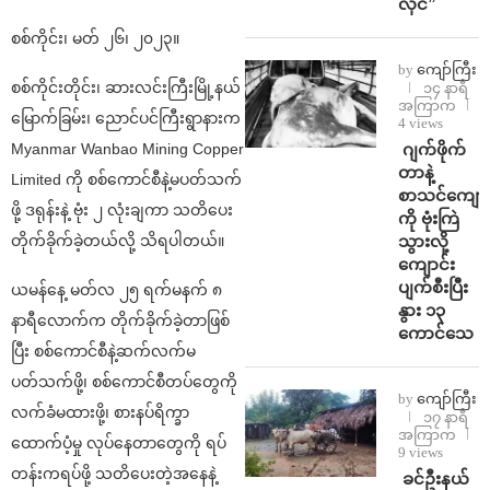
လိုင်”
စစ်ကိုင်း၊ မတ် ၂၆၊ ၂၀၂၃။
by
ကျော်ကြီး
စစ်ကိုင်းတိုင်း၊ ဆားလင်းကြီးမြို့နယ်
၁၄ နာရီ
အကြာက
မြောက်ခြမ်း၊ ညောင်ပင်ကြီးရွာနားက
4 views
⁨⁩ ⁨ဂျက်ဖိုက်
Myanmar Wanbao Mining Copper
တာနဲ့
Limited ကို စစ်ကောင်စီနဲ့မပတ်သက်
စာသင်ကျောင
ဖို့ ဒရုန်းနဲ့ ဗုံး ၂ လုံးချကာ သတိပေး
ကို ဗုံးကြဲ
သွားလို့
တိုက်ခိုက်ခဲ့တယ်လို့ သိရပါတယ်။
ကျောင်း
ပျက်စီးပြီး
ယမန်နေ့ မတ်လ ၂၅ ရက်မနက် ၈
နွား ၁၃
နာရီလောက်က တိုက်ခိုက်ခဲ့တာဖြစ်
ကောင်သေ
ပြီး စစ်ကောင်စီနဲ့ဆက်လက်မ
ပတ်သက်ဖို့၊ စစ်ကောင်စီတပ်တွေကို
by
ကျော်ကြီး
လက်ခံမထားဖို့၊ စားနပ်ရိက္ခာ
၁၇ နာရီ
အကြာက
ထောက်ပံ့မှု လုပ်နေတာတွေကို ရပ်
9 views
တန်းကရပ်ဖို့ သတိပေးတဲ့အနေနဲ့
⁩ ⁨ခင်ဦးနယ်