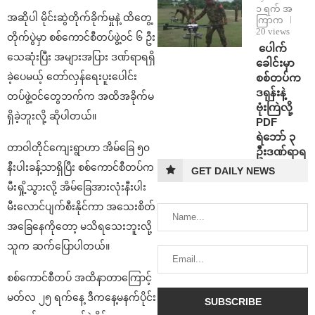
၁ ရက် အ
အဆိုပါ မိုင်းဆွဲတိုက်ခိုက်မှုနဲ့ ထိတွေ့
ကြာက
20 views
တိုက်ပွဲမှာ စစ်ကောင်စီတပ်ဖွဲ့ဝင် ၆ ဦး
⁩ ⁨ပေါက်
သေဆုံးပြီး အများအပြား ဒဏ်ရာရရှိ
ခေါင်းမှာ
ခဲ့ပေမယ့် တော်လှန်ရေးပူးပေါင်း
စစ်တပ်က
ဒရုန်းနဲ့
တပ်ဖွဲ့ဝင်တွေဘက်က အထိအခိုက်မ
ဗုံးကြဲလို့
ရှိခဲ့ဘူးလို့ ဆိုပါတယ်။
PDF
ရဲဘော် ၃
တာဝါတိုင်ကျေးရွာဟာ အိမ်ခြေ ၅၀
ဦးဒဏ်ရာရ
နီးပါးခန့်သာရှိပြီး စစ်ကောင်စီတပ်က
GET DAILY NEWS
မီးရှို့သွားလို့ အိမ်ခြေအားလုံးနီးပါး
မီးလောင်ပျက်စီးနိုင်ကာ အသေးစိတ်
အခြေနေကိုတော့ မသိရသေးဘူးလို့
သူက ဆက်ပြောပါတယ်။
စစ်ကောင်စီတပ် အထိနာတာကြောင့်
မတ်လ ၂၅ ရက်နေ့ ဒီကနေ့မနက်ပိုင်း