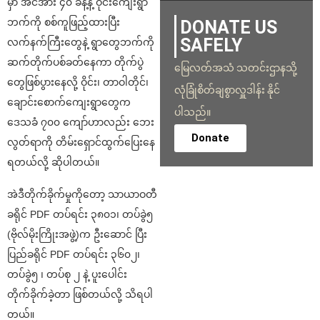
မှာ အင်အား ၄၀ ခန့်နဲ့ ဝိုင်းကျေးရွာ
ဘက်ကို စစ်ကူဖြည့်ထားပြီး
DONATE US
SAFELY
လက်နက်ကြီးတွေနဲ့ ရွာတွေဘက်ကို
ဆက်တိုက်ပစ်ခတ်နေကာ တိုက်ပွဲ
မြေလတ်အသံ သတင်းဌာနသို့
တွေဖြစ်ပွားနေလို့ ဝိုင်း၊ တာဝါတိုင်၊
လုံခြုံစိတ်ချစွာလှူဒါန်း နိုင်
ချောင်းစောက်ကျေးရွာတွေက
ပါသည်။
ဒေသခံ ၇၀၀ ကျော်ဟာလည်း ဘေး
Donate
လွတ်ရာကို တိမ်းရှောင်ထွက်ပြေးနေ
ရတယ်လို့ ဆိုပါတယ်။
အဲဒီတိုက်ခိုက်မှုကိုတော့ သာယာဝတီ
ခရိုင် PDF တပ်ရင်း ၃၈၀၁၊ တပ်ခွဲ၅
(ဗိုလ်မိုးကြိုးအဖွဲ့)က ဦးဆောင် ပြီး
ပြည်ခရိုင် PDF တပ်ရင်း ၃၆၀၂၊
တပ်ခွဲ၅ ၊ တပ်စု ၂ နဲ့ ပူးပေါင်း
တိုက်ခိုက်ခဲ့တာ ဖြစ်တယ်လို့ သိရပါ
တယ်။