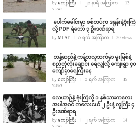
by
ကျော်ကြီး
၂၀ နာရီ အကြာက
13
views
⁩ ⁨ပေါက်ခေါင်းမှာ စစ်တပ်က ဒရုန်းနဲ့ဗုံးကြဲ
လို့ PDF ရဲဘော် ၃ ဦးဒဏ်ရာရ
by
MLAT
၁ ရက် အကြာက
20 views
⁩ ⁨တန့်ဆည်နဲ့ ကန့်ဘလူဘက်မှာ မူးမြစ်နဲ့
စည်တုံလုံးချောင်း ရေလျှံလို့ ကျေးရွာ ၄၀
ကျော်မှာရေကြီးနေ
by
ကျော်ကြီး
၁ ရက် အကြာက
35
views
⁨လေယာဉ်နဲ့ ဗုံးကြဲလို့ ၁ နှစ်သားကလေး
အပါအဝင် ကလေးငယ် ၂ ဦးနဲ့ လူကြီး ၄
ဦးဒဏ်ရာရ
by
ကျော်ကြီး
၂ ရက် အကြာက
14
views