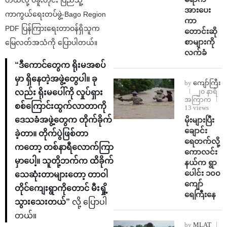
အားပေး
ကာကွယ်ရေးတပ်ဖွဲ့-Bago Region
ကာ
PDF ပြန်ကြားရေးတာဝန်ရှိသူက
တောင်းဆို
စာများကို
မြေလတ်အသံကို ပြောပါတယ်။
လက်ခံ
“ဒီကောင်တွေက ရိုးမအစပ်
မှာ ရှိနေတဲ့အဖွဲ့တွေပါ။ ခု
by
ကျော်ကြီး
၂၀ နာရီ
လည်း ရိုးမပေါ်ကို လှုပ်ရှား
အကြာက
စစ်ကြောင်းထွက်လာတာကို
13 views
⁨မိုးများပြီး
ဒေသခံအဖွဲ့တွေက တိုက်ခိုက်
ချောင်း
ခဲ့တာ။ တိုက်ပွဲဖြစ်တာ
ရေတက်လို့
ကတော့ တစ်နာရီလောက်ကြာ
ကောလင်း
မှာပေါ့။ သူတို့ဘက်က ထိခိုက်
နယ်က ရွာ
ပေါင်း ၁၀၀
သေဆုံးတာများတော့ တာဝါ
ကျော်
တိုင်ကျေးရွာကိုတောင် မီးရှို့
ရေကြီးနေ
သွားသေးတယ်”
လို့ ပြောပါ
တယ်။
by
MLAT