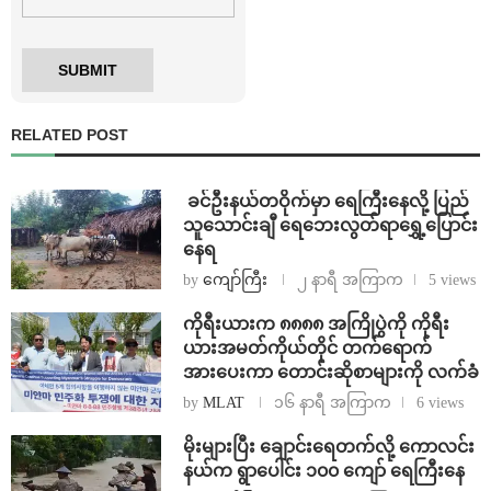
RELATED POST
⁩ ⁨ခင်ဦးနယ်တဝိုက်မှာ ရေကြီးနေလို့ ပြည်
သူသောင်းချီ ရေဘေးလွတ်ရာရွှေ့ပြောင်း
နေရ
by
ကျော်ကြီး
၂ နာရီ အကြာက
5 views
ကိုရီးယားက ၈၈၈၈ အကြိုပွဲကို ကိုရီး
ယားအမတ်ကိုယ်တိုင် တက်ရောက်
အားပေးကာ တောင်းဆိုစာများကို လက်ခံ
by
MLAT
၁၆ နာရီ အကြာက
6 views
⁨မိုးများပြီး ချောင်းရေတက်လို့ ကောလင်း
နယ်က ရွာပေါင်း ၁၀၀ ကျော် ရေကြီးနေ