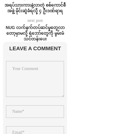
အရပ်သားကားနဲ့လာတဲ့ စစ်ကောင်စီ
အဖွဲ့ မိုင်းဆွဲခံရလို့ ၄ ဦးဒဏ်ရာရ
next post
NUG လက်နက်တပ်ဆင်မှုတွေလာ
တော့မှာမလို့ ရဲဘော်တွေကို မွမ်းမံ
သင်တန်းပေး
LEAVE A COMMENT