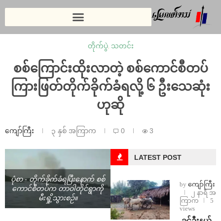
တိုက်ပွဲ
,
သတင်း
စစ်ကြောင်းထိုးလာတဲ့ စစ်ကောင်စီတပ်
ကြားဖြတ်တိုက်ခိုက်ခံရလို့ ၆ ဦးသေဆုံး
ဟုဆို
ကျော်ကြီး
၃ နှစ် အကြာက
0
3
LATEST POST
ပုံစာ - တိုက်ခိုက်ခံရပြီးနောက် စစ်
by
ကျော်ကြီး
ကောင်စီတပ်က တာဝါတိုင်ရွာကို
၂ နာရီ အ
မီးရှို့သွားစဉ်။
ကြာက
5
views
⁩ ⁨ခင်ဦးနယ်