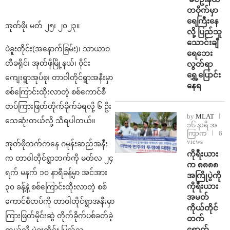
တဝိုက်မှာ
ရေကြီးနေ
အုတ်ဖို၊ မတ် ၂၅၊ ၂၀၂၃။
လို့ ပြည်သူ
သောင်းချီ
ပဲခူးတိုင်း(အနောက်ခြမ်း)၊ သာယာဝ
ရေဘေး
တီခရိုင်၊ အုတ်ဖိုမြို့နယ်၊ ဝိုင်း
လွတ်ရာ
ရွှေ့ပြောင်း
ကျေးရွာအုပ်စု၊ တာဝါတိုင်ရွာအနီးမှာ
နေရ
စစ်ကြောင်းထိုးလာတဲ့ စစ်ကောင်စီ
တပ်ကြားဖြတ်တိုက်ခိုက်ခံရလို့ ၆ ဦး
by
MLAT
သေဆုံးတယ်လို့ သိရပါတယ်။
၁၆ နာရီ အ
ကြာက
6
views
အုတ်ဖိုဘက်ကနေ ဂမုန်းဆည်အနီး
ကိုရီးယား
က တာဝါတိုင်ရွာဘက်ကို မတ်လ ၂၄
က ၈၈၈၈
ရက် မနက် ၁၀ နာရီခန့်မှာ အင်အား
အကြိုပွဲကို
ကိုရီးယား
၃၀ ခန့်နဲ့ စစ်ကြောင်းထိုးလာတဲ့ စစ်
အမတ်
ကောင်စီတပ်ကို တာဝါတိုင်ရွာအနီးမှာ
ကိုယ်တိုင်
ကြားဖြတ်မိုင်းဆွဲ တိုက်ခိုက်ပစ်ခတ်ခဲ့
တက်
ရောက်
တယ်လို့ ပဲခူးတိုင်း ပြည်သူ့