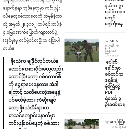
အနီးရှိစာသင်ကျောင်းဝန်းထဲကို ကျ
နယ်က ရွာ
ရောက်ခဲ့ရာ အဲ့ဒီနေရာမှာ ကင်းပုန်း
ပေါင်း ၁၀၀
ဝပ်နေတဲ့စစ်သားတွေကို ထိမှန်ခဲ့တာ
ကျော်
ရေကြီးနေ
လို့ အမှတ် ၂၊ ၃၈၀၂ တပ်ရင်းတပ်ခွဲ
၄ မြေအောက်ပြောက်ကျားတပ်ဖွဲ့
(အုပ်ဖို)မှ တပ်ဖွဲ့ဝင်တဦးက ပြောပါ
by
MLAT
၉ နာရီ အ
တယ်။
ကြာက
14 views
“ဖိုးသဲက ချဲဒိုင်လုပ်တယ်။
⁩ ⁨ပေါက်
ခေါင်းမှာ
လောင်းကစားဝိုင်းတွေလည်း
စစ်တပ်က
ထောင်ပြီးတော့ စစ်ကောင်စီ
ဒရုန်းနဲ့
ကို ငွေရှာပေးနေတာ။ အဲဒါ
ဗုံးကြဲလို့
PDF
ကြောင့် သတိပေးတဲ့အနေနဲ့
ရဲဘော် ၃
ပစ်ခတ်ခဲ့တာ။ ကံဆိုးချင်
ဦးဒဏ်ရာရ
တော့ ဖိုးသဲအိမ်နားက
စာသင်ကျောင်းနောက်မှာ
by
ကျော်ကြီး
ကင်းပုန်းဝပ်နေတဲ့ စစ်သား
၉ နာရီ အ