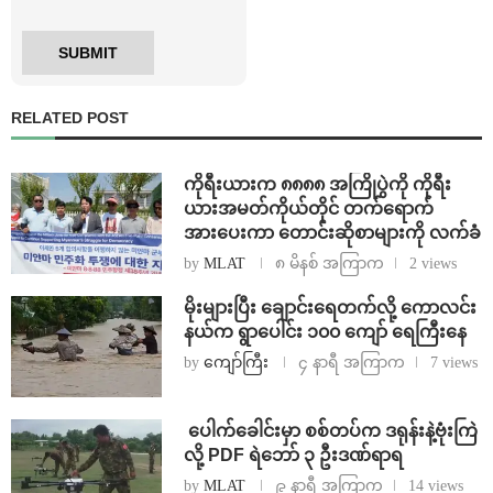
RELATED POST
ကိုရီးယားက ၈၈၈၈ အကြိုပွဲကို ကိုရီး
ယားအမတ်ကိုယ်တိုင် တက်ရောက်
အားပေးကာ တောင်းဆိုစာများကို လက်ခံ
by
MLAT
၈ မိနစ် အကြာက
2 views
⁨မိုးများပြီး ချောင်းရေတက်လို့ ကောလင်း
နယ်က ရွာပေါင်း ၁၀၀ ကျော် ရေကြီးနေ
by
ကျော်ကြီး
၄ နာရီ အကြာက
7 views
⁩ ⁨ပေါက်ခေါင်းမှာ စစ်တပ်က ဒရုန်းနဲ့ဗုံးကြဲ
လို့ PDF ရဲဘော် ၃ ဦးဒဏ်ရာရ
by
MLAT
၉ နာရီ အကြာက
14 views