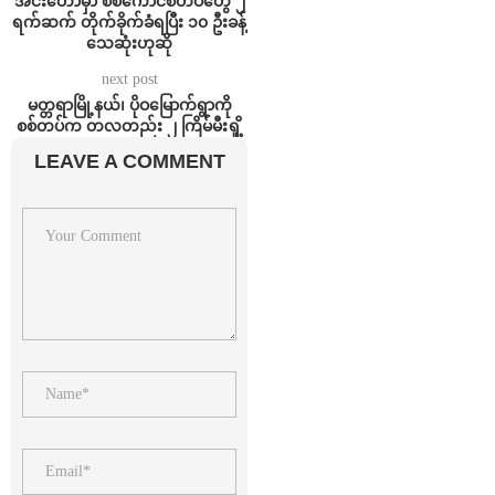
အင်းတော်မှာ စစ်ကောင်စီတပ်တွေ ၂
ရက်ဆက် တိုက်ခိုက်ခံရပြီး ၁၀ ဦးခန့်
သေဆုံးဟုဆို
next post
မတ္တရာမြို့နယ်၊ ပိုဝမြောက်ရွာကို
စစ်တပ်က တလတည်း ၂ ကြိမ်မီးရှို့
LEAVE A COMMENT