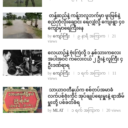
⁩ ⁨တန့်ဆည်နဲ့ ကန့်ဘလူဘက်မှာ မူးမြစ်နဲ့
စည်တုံလုံးချောင်း ရေလျှံလို့ ကျေးရွာ ၄၀
ကျော်မှာရေကြီးနေ
by
ကျော်ကြီး
၉ နာရီ အကြာက
21
views
⁨လေယာဉ်နဲ့ ဗုံးကြဲလို့ ၁ နှစ်သားကလေး
အပါအဝင် ကလေးငယ် ၂ ဦးနဲ့ လူကြီး ၄
ဦးဒဏ်ရာရ
by
ကျော်ကြီး
၁ ရက် အကြာက
11
views
⁩ ⁨သာယာဝတီနယ်က စစ်တပ်အမာခံ
လက်ပစ်ဗုံးကိုင် အုပ်ချုပ်ရေးမှူးနဲ့ ရာအိမ်
မှူးတို့ ပစ်ခတ်ခံရ
by
MLAT
၁ ရက် အကြာက
20 views