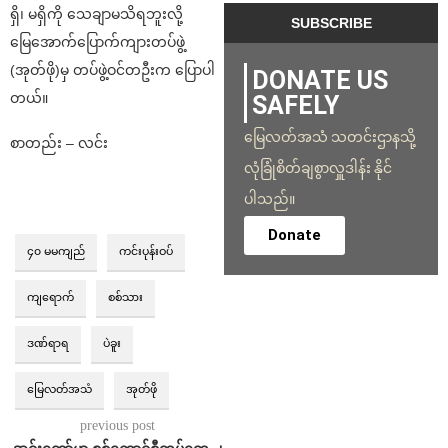
ရှိ၊ မရှိကို သေချာမသိရဘူးလို့
မြေအောက်ပြောက်ကျားတပ်ဖွဲ့
(အုတ်ဖို)မှ တပ်ဖွဲ့ဝင်တဦးက ပြောပါ
DONATE US
တယ်။
SAFELY
မြေလတ်အသံ သတင်းဌာနသို့
စာတည်း – လင်း
လုံခြုံစိတ်ချစွာလှူဒါန်း နိုင်
ပါသည်။
Donate
၄၀ မမကျည်
ကင်းပုန်းဝပ်
ကျရောက်
စစ်သား
ဒဏ်ရာရ
ပဲခူး
မြေလတ်အသံ
အုတ်ဖို
previous post