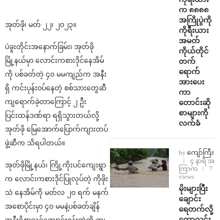
က ၈၈၈၈
အကြိုပွဲကို
အုတ်ဖို၊ မတ် ၂၂၊ ၂၀၂၃။
ကိုရီးယား
အမတ်
ပဲခူးတိုင်းအနောက်ခြမ်း၊ အုတ်ဖို
ကိုယ်တိုင်
မြို့နယ်မှာ လောင်းကစားဒိုင်နေအိမ်
တက်
ရောက်
ကို ပစ်ခတ်တဲ့ ၄၀ မမကျည်က အနီး
အားပေး
ရှိ ကင်းပုန်းဝပ်နေတဲ့ စစ်သားတွေဆီ
ကာ
ကျရောက်ခဲ့တာကြောင့် ၂ ဦး
တောင်းဆို
စာများကို
ပြင်းထန်ဒဏ်ရာ ရရှိသွားတယ်လို့
လက်ခံ
အုတ်ဖို မြေအောက်ပြောက်ကျားတပ်
ဖွဲ့ဆီက သိရပါတယ်။
by
ကျော်ကြီး
၄ နာရီ အ
အုတ်ဖိုမြို့နယ်၊ ကြို့ကိုးပင်ကျေးရွာ
ကြာက
7
views
က လောင်းကစားဒိုင်ပြုလုပ်တဲ့ ကိုဖိုး
⁨မိုးများပြီး
သဲ နေအိမ်ကို မတ်လ ၂၀ ရက် မနက်
ချောင်း
အစောပိုင်းမှာ ၄၀ မမနဲ့ပစ်ခတ်ချိန်
ရေတက်လို့
ကောလင်း