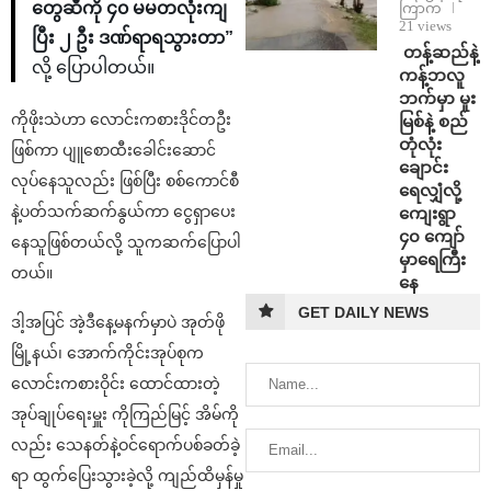
တွေဆီကို ၄၀ မမတလုံးကျ
ကြာက
21 views
ပြီး ၂ ဦး ဒဏ်ရာရသွားတာ”
⁩ ⁨တန့်ဆည်နဲ့
လို့ ပြောပါတယ်။
ကန့်ဘလူ
ဘက်မှာ မူး
ကိုဖိုးသဲဟာ လောင်းကစားဒိုင်တဦး
မြစ်နဲ့ စည်
တုံလုံး
ဖြစ်ကာ ပျူစောထီးခေါင်းဆောင်
ချောင်း
လုပ်နေသူလည်း ဖြစ်ပြီး စစ်ကောင်စီ
ရေလျှံလို့
နဲ့ပတ်သက်ဆက်နွယ်ကာ ငွေရှာပေး
ကျေးရွာ
၄၀ ကျော်
နေသူဖြစ်တယ်လို့ သူကဆက်ပြောပါ
မှာရေကြီး
တယ်။
နေ
GET DAILY NEWS
ဒါ့အပြင် အဲ့ဒီနေ့မနက်မှာပဲ အုတ်ဖို
မြို့နယ်၊ အောက်ကိုင်းအုပ်စုက
လောင်းကစားဝိုင်း ထောင်ထားတဲ့
အုပ်ချုပ်ရေးမှူး ကိုကြည်မြင့် အိမ်ကို
လည်း သေနတ်နဲ့ဝင်ရောက်ပစ်ခတ်ခဲ့
ရာ ထွက်ပြေးသွားခဲ့လို့ ကျည်ထိမှန်မှု