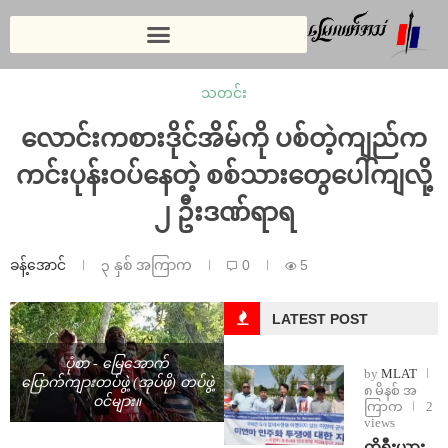
သတင်း
လောင်းကစားဒိုင်အိမ်ကို ပစ်တဲ့ကျည်က
ကင်းပုန်းဝပ်နေတဲ့ စစ်သားတွေပေါ်ကျလို့
၂ ဦးဒဏ်ရာရ
ခန့်အောင်
၃ နှစ် အကြာက
0
5
LATEST POST
ပုံစာ - မြေအောက်
by
MLAT
ပြောက်ကျားတပ်ဖွဲ့ (အုပ်ဖို) တပ်ဖွဲ့
၈ မိနစ် အ
ဝင်များ။
ကြာက
2
views
ကိုရီးယား