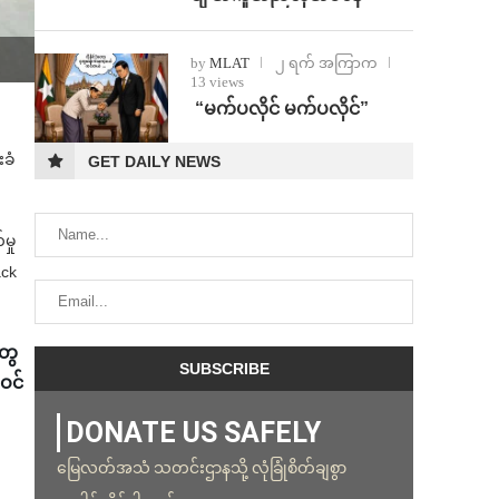
by
MLAT
၂ ရက် အကြာက
13 views
⁨ ⁨“မက်ပလိုင် မက်ပလိုင်”
းခံ
GET DAILY NEWS
မှု
ack
တွေ
ဝင်
DONATE US SAFELY
မြေလတ်အသံ သတင်းဌာနသို့ လုံခြုံစိတ်ချစွာ