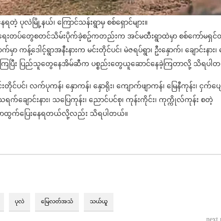
ေရတဲ့ ပုလဲမြို့နယ်၊ ကြောင်သန်းရွာမှ စစ်ရှောင်များ။
လှန်ရေးတပ်တွေစတင်သိမ်းပိုက်ခဲ့စဥ်ကတည်းက အင်မထီးရွာထဲမှာ စစ်ကော်မရှင်
်မှာ ကန့်ဒေါင့်ရွာအနီးနားက မင်းတိုင်ပင်၊ မဲဇရပ်ရွာ၊ ဦးနှောက်၊ ချောင်းနား၊ 
ုးနေကြပြီး ပြည်သူတွေနေအိမ်ဆီက ပစ္စည်းတွေယူဆောင်နေခဲ့ကြတာလို့ သိရပါ
းတိုင်ပင်၊ လက်ပုကန်၊ နှောကန်၊ နှောရိုး၊ ကျောက်ဖျာကန်၊ မြေနီကုန်း၊ ငှက်ပျ
 သရက်ချောင်းနား၊ သပြေကုန်း၊ ညောင်ပင်စု၊ ကုန်းကိုင်း၊ ကုက္ကိုလ်ကုန်း စတဲ့
်ခွာထွက်ပြေးနေရတယ်လို့လည်း သိရပါတယ်။
ပုလဲ
မြေလတ်အသံ
သယ်ယူ
next 