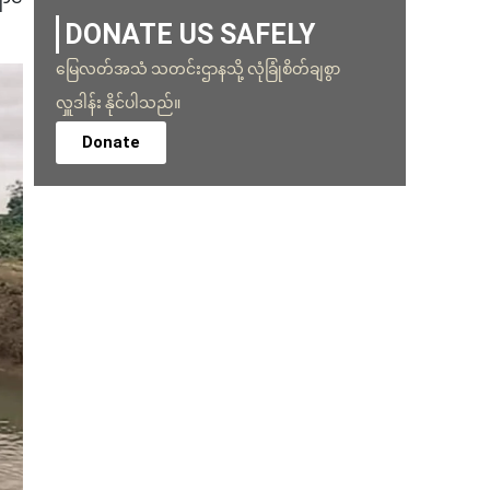
DONATE US SAFELY
မြေလတ်အသံ သတင်းဌာနသို့ လုံခြုံစိတ်ချစွာ
လှူဒါန်း နိုင်ပါသည်။
Donate