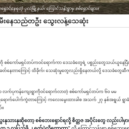
ရှောင်နေရတဲ့ ပုလဲမြို့နယ်၊ ကြောင်သန်းရွာမှ စစ်ရှောင်များ။
့ မီးနေသည်တဦး သွေးလန့်သေဆုံး
းရွာကို စစ်ကော်မရှင်တပ်ကဝင်ရောက်ကာ ဒေသခံတွေရဲ့ ပစ္စည်းတွေသယ်ယူနေပြီ
ပစ်ခတ်နေတာကြောင့် ထိခိုက်၊ သေဆုံးမှုတွေလည်းရှိနေတယ်လို့ ဒေသခံတွေဆီ
 လက်ပုကန်ကျေးရွာကိုဝင်ရောက်လာတဲ့ စစ်ကော်မရှင်တပ်က ၆၀ မမ
ု ကျရောက်ပေါက်ကွဲတာကြောင့် ကလေးမွေးထားခါစ အသက် ၂၇ နှစ်အရွယ် ရွာခ
်။
ုသားနုဆိုတော့ စစ်ဘေးရှောင်ရလို့ စိတ္တဇ အပိုင်းတွေ လည်းပါမှာ
က ၁ လပြည့်ဖို့ ၂ ရက်ပဲလိုတော့တာ”
လို့ ကြောင်သန်းရွာ စစ်ဘေးရှေ