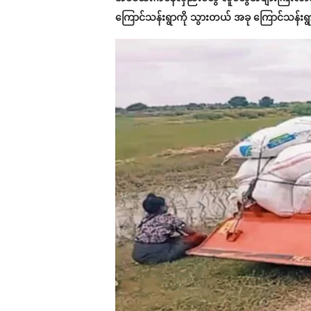
ကြောင်သန်းရွာကို သွားတယ် အခု ကြောင်သန်းရွာ