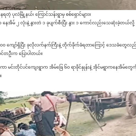
ေရတဲ့ ပုလဲမြို့နယ်၊ ကြောင်သန်းရွာမှ စစ်ရှောင်များ။
ေအိမ် ၂ လုံးနဲ့ နွားတဲ ၁ ခုပျက်စီးပြီး နွား ၁ ကောင်လည်းသေဆုံးခဲ့တယ်လို့ 
၀၀ ကျော်ရှိပြီး ခုလိုလက်နက်ကြီးနဲ့ တိုက်ခိုက်ခံရတာကြောင့် ဒေသခံတွေလည
ောင်တဦးက ပြောပါတယ်။
်းတိုင်ပင်ကျေးရွာက အိမ်ခြေ ၆၀ ရာခိုင်နှုန်းနဲ့ အိုင်မရွာကနေအိမ်တွေကိ
။