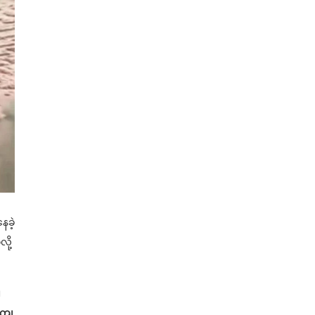
ေခဲ့
ို့
၊
ကကျ