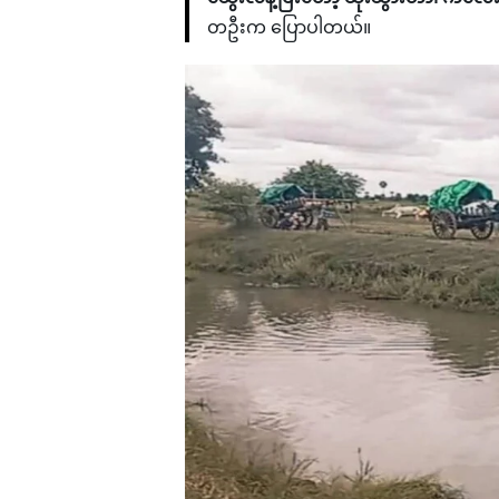
တဦးက ပြောပါတယ်။