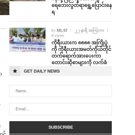
ရေဘေးလွတ်ရာရွှေ့ပြောင်းနေ
ရ
by
MLAT
၂၂ နာရီ အကြာက
6 views
ကိုရီးယားက ၈၈၈၈ အကြိုပွဲ
ကို ကိုရီးယားအမတ်ကိုယ်တိုင်
တက်ရောက်အားပေးကာ
တောင်းဆိုစာများကို လက်ခံ
း
GET DAILY NEWS
က
ံ
၊
ာင်