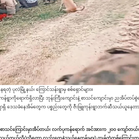
ေရတဲ့ ပုလဲမြို့နယ်၊ ကြောင်သန်းရွာမှ စစ်ရှောင်များ။
န်ရွာကိုရောက်ရှိလာပြီး ဘုန်းကြီးကျောင်းနဲ့ စာသင်ကျောင်းမှာ ညအိပ်တပ်စွဲန
့ ရွာရှိ ဒေသခံနေအိမ်တွေက ပစ္စည်းတွေကို ဇီးဖြူကုန်းရွာဘက်ဆီသယ်ယူနေတာလ
နဲ့ စာသင်ကြောင်းမှာအိပ်တယ်၊ လက်ပုကန်ရောက် အင်အားက ၂၀၀ ကျော်တယ်
်တယ်လို့ပဲသိရတာ လှည်းတွေနဲ့သယ်နေတုန်းမှာပဲ ကျန်တဲ့တစ်ကြောင်း