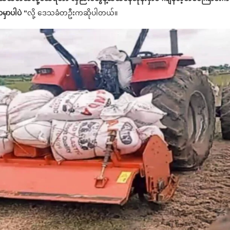
မှာပါပဲ “
လို့ ဒေသခံတဦးကဆိုပါတယ်။