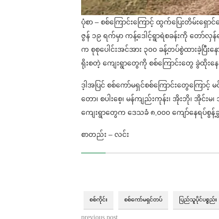
ပုံစာ – စစ်ကြောင်းကြောင့် ထွက်ပြေးတိမ်းရှောင်န
ဇွန် ၁၉ ရက်မှာ ကန့်ဒေါင့်ရွာရဲစခန်းကို တော်
က စုစုပေါင်းအင်အား ၃၀၀ ခန့်တပ်စွဲထားခဲ့ပြီးနောက
ရိုးစတဲ့ ကျေးရွာတွေကို စစ်ကြောင်းတွေ ခွဲထိ
ဒ့ါအပြင် စစ်ကော်မရှင်စစ်ကြောင်းတွေကြောင့် မင်
တော၊ စပါးစေ့၊ မန်ကျည်းကုန်း၊ အိုးဘို၊ အိုင်းမ၊
ကျေးရွာတွေက ဒေသခံ ၈,၀၀၀ ကျော်နေရပ်စွန့
စာတည်း – လင်း
စစ်ကိုင်း
စစ်ကော်မရှင်တပ်
ပြည်သူပိုင်ပစ္စည်း
previous post