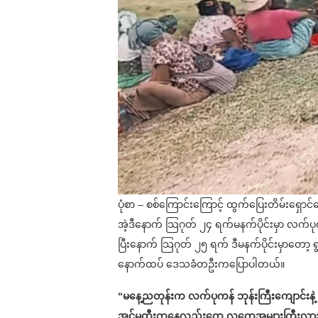
ပုံစာ – စစ်ကြောင်းကြောင့် ထွက်ပြေးတိမ်းရှောင်န
အဲ့ဒီနောက် သြဂုတ် ၂၄ ရက်မနက်ပိုင်းမှာ လက်ပုက
ပြီးနောက် သြဂုတ် ၂၅ ရက် ဒီမနက်ပိုင်းမှာတော
နောက်ထပ် ဒေသခံတဦးကပြောပါတယ်။
“မနေ့ညတုန်းက လက်ပုကန် ဘုန်းကြီးကျောင်း
အင်မထီးကနေလှည်းတွေ လူတွေအများကြီးလာသယ