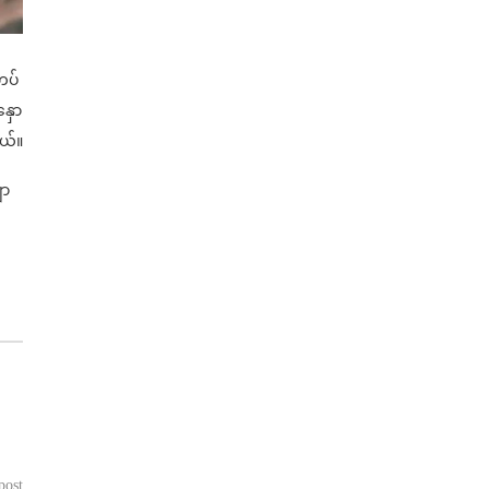
တပ်
နှော
တယ်။
ော
post