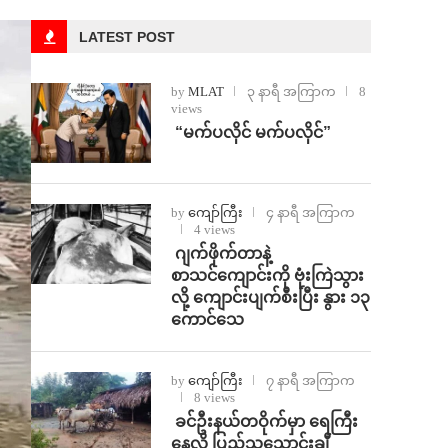
LATEST POST
by
MLAT
၃ နာရီ အကြာက
8
views
⁨ ⁨“မက်ပလိုင် မက်ပလိုင်”
by
ကျော်ကြီး
၄ နာရီ အကြာက
4 views
⁨⁩ ⁨ဂျက်ဖိုက်တာနဲ့
စာသင်ကျောင်းကို ဗုံးကြဲသွား
လို့ ကျောင်းပျက်စီးပြီး နွား ၁၃
ကောင်သေ
by
ကျော်ကြီး
၇ နာရီ အကြာက
8 views
⁩ ⁨ခင်ဦးနယ်တဝိုက်မှာ ရေကြီး
နေလို့ ပြည်သူသောင်းချီ