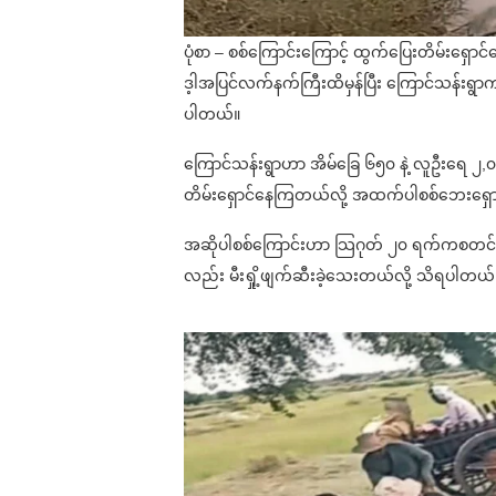
ပုံစာ – စစ်ကြောင်းကြောင့် ထွက်ပြေးတိမ်းရှောင်န
ဒ့ါအပြင်လက်နက်ကြီးထိမှန်ပြီး ကြောင်သန်းရွာက န
ပါတယ်။
ကြောင်သန်းရွာဟာ အိမ်ခြေ ၆၅၀ နဲ့ လူဦးရေ ၂,၀
တိမ်းရှောင်နေကြတယ်လို့ အထက်ပါစစ်ဘေးရှ
အဆိုပါစစ်ကြောင်းဟာ သြဂုတ် ၂၀ ရက်ကစတင်ကာ မင
လည်း မီးရှို့ဖျက်ဆီးခဲ့သေးတယ်လို့ သိရပါတယ်