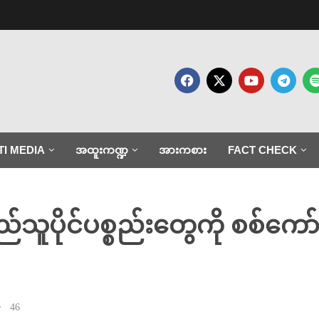
TI MEDIA
အထူးကဏ္ဍ
အားကစား
FACT CHECK
သူပိုင်ပစ္စည်းတွေကို စစ်ကော်
46