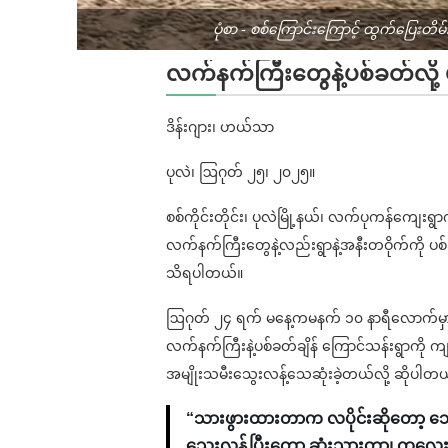
ပုံစာ - စစ်ကြောင်းကြောင့် ထွက်ပြေးတိမ်း
လက်နက်ကြီးတွေနဲ့ပစ်ခတ်လို
ဒိန်းဂျား၊ ဟယ်သာ
ပုလဲ၊ ဩဂုတ် ၂၅၊ ၂၀၂၅။
စစ်ကိုင်းတိုင်း၊ ပုလဲမြို့နယ်၊ လက်ပုကန်ကျေ
လက်နက်ကြီးတွေနဲ့လည်းရွာနဲ့အနီးတဝိုက်ကို 
သိရပါတယ်။
ဩဂုတ် ၂၄ ရက် မနေ့ကမနက် ၁၀ နာရီလောက်မှာ
လက်နက်ကြီးနဲ့ပစ်ခတ်ချိန် ကြောင်သန်းရွာကိ
အမျိုးသမီးသွေးလန့်သေဆုံးခဲ့တယ်လို့ ဆိုပါတယ
“သားဖွားထားတာက လပိုင်းဆိုတော့ သွေးန
သွေးလန့်ပြီးတော့ ဆုံးသွားတာ၊ ကလေး