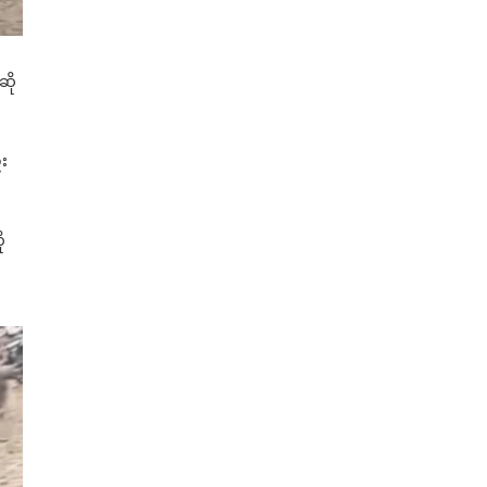
ဆို
်း
ု