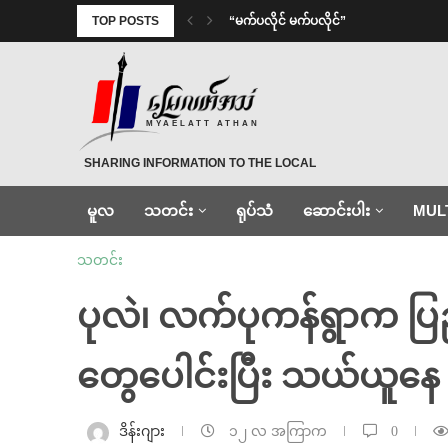
TOP POSTS
⁨ ⁨“မက်ပလိုင် မက်ပလိုင်”
MYAELATT ATHAN
SHARING INFORMATION TO THE LOCAL
မူလ
သတင်း
ရုပ်သံ
ဆောင်းပါး
MUL
သတင်း
ပုလဲ၊ လက်ပုကန်ရွာက ပြည်
တွေပေါင်းပြီး သယ်ယူနေ
ဒိန်းဂျား
၁၂ လ အကြာက
0