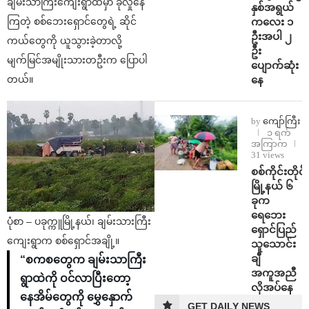
ချမ်းသာကြီးကျေးရွာထဲမှာ ခိုလှုံနေ
နှစ်အရွယ်
ကလေး ၁
ကြတဲ့ စစ်ဘေးရှောင်တွေရဲ့ ဆိုင်
ဦးအပါ ၂
ကယ်တွေကို ယူသွားခဲ့တာလို့
ဦး
မျက်မြင်အမျိုးသားတဦးက ပြောပါ
ပျောက်ဆုံး
နေ
တယ်။
by
ကျော်ကြီး
၁ ရက်
အကြာက
31 views
စစ်ကိုင်းတိုင်း
မြို့နယ် ၆
ခုက
ရေဘေး
ပုံစာ – ပခုက္ကူမြို့နယ်၊ ချမ်းသားကြီး
ရှောင်ပြည်
ကျေးရွာက စစ်ရှောင်အချို့။
သူသောင်း
ချီ
“စကစတွေက ချမ်းသာကြီး
အကူအညီ
ရွာထဲကို ဝင်လာပြီးတော့
လိုအပ်နေ
နေအိမ်တွေကို မွှေနှောက်
GET DAILY NEWS