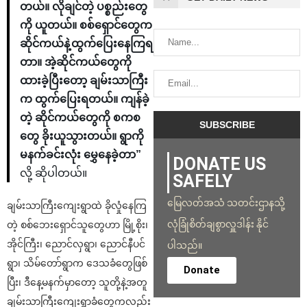
တယ်။ လိုချင်တဲ့ ပစ္စည်းတွေ
ကို ယူတယ်။ စစ်ရှောင်တွေက
ဆိုင်ကယ်နဲ့ထွက်ပြေးနေကြရ
တာ။ အဲ့ဆိုင်ကယ်တွေကို
ထားခဲ့ပြီးတော့ ချမ်းသာကြီး
က ထွက်ပြေးရတယ်။ ကျန်ခဲ့
တဲ့ ဆိုင်ကယ်တွေကို စကစ
တွေ ခိုးယူသွားတယ်။ ရွာကို
မနက်ခင်းလုံး မွှေနေခဲ့တာ”
DONATE US
လို့ ဆိုပါတယ်။
SAFELY
မြေလတ်အသံ သတင်းဌာနသို့
ချမ်းသာကြီးကျေးရွာထဲ ခိုလှုံနေကြ
လုံခြုံစိတ်ချစွာလှူဒါန်း နိုင်
တဲ့ စစ်ဘေးရှောင်သူတွေဟာ မြို့စိုး၊
အိုင်ကြီး၊ ညောင်လှရွာ၊ ညောင်နီပင်
ပါသည်။
ရွာ၊ သိမ်တော်ရွာက ဒေသခံတွေဖြစ်
Donate
ပြီး၊ ဒီနေ့မနက်မှာတော့ သူတို့နဲ့အတူ
ချမ်းသာကြီးကျေးရွာခံတွေကလည်း