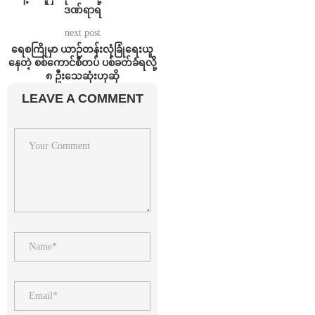
ဒဏ်ရာရ
next post
ရေစကြိုမှာ ယာဉ်တန်းလုံခြုံရေးယူ
နေတဲ့ စစ်ကောင်စီတပ် ပစ်ခတ်ခံရလို့
၈ ဦးသေဆုံးဟုဆို
LEAVE A COMMENT