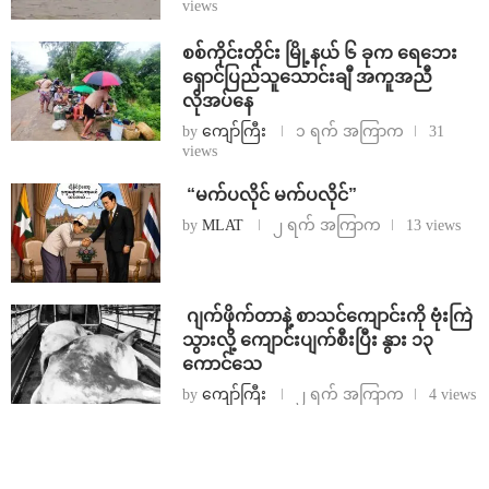
views
စစ်ကိုင်းတိုင်း မြို့နယ် ၆ ခုက ရေဘေး
ရှောင်ပြည်သူသောင်းချီ အကူအညီ
လိုအပ်နေ
by
ကျော်ကြီး
၁ ရက် အကြာက
31
views
⁨ ⁨“မက်ပလိုင် မက်ပလိုင်”
by
MLAT
၂ ရက် အကြာက
13 views
⁨⁩ ⁨ဂျက်ဖိုက်တာနဲ့ စာသင်ကျောင်းကို ဗုံးကြဲ
သွားလို့ ကျောင်းပျက်စီးပြီး နွား ၁၃
ကောင်သေ
by
ကျော်ကြီး
၂ ရက် အကြာက
4 views