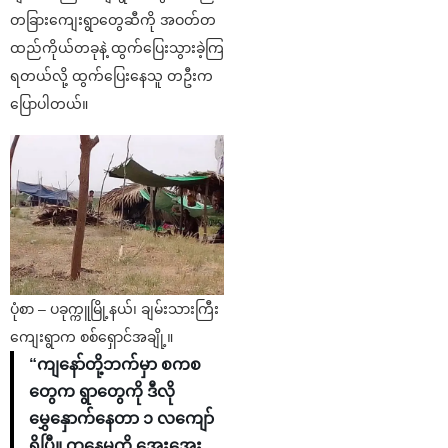
တခြားကျေးရွာတွေဆီကို အဝတ်တ
ထည်ကိုယ်တခုနဲ့ ထွက်ပြေးသွားခဲ့ကြ
ရတယ်လို့ ထွက်ပြေးနေသူ တဦးက
ပြောပါတယ်။
ပုံစာ – ပခုက္ကူမြို့နယ်၊ ချမ်းသားကြီး
ကျေးရွာက စစ်ရှောင်အချို့။
“ကျနော်တို့ဘက်မှာ စကစ
တွေက ရွာတွေကို ဒီလို
မွှေနှောက်နေတာ ၁ လကျော်
ရှိပြီ။ တနေ့မှကို အေးအေး