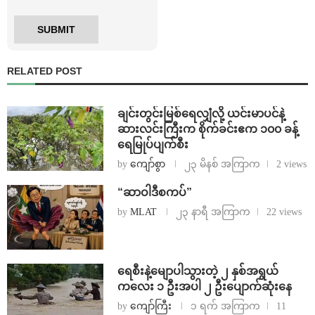
RELATED POST
ချင်းတွင်းမြစ်ရေလျှံလို့ ယင်းမာပင်နဲ့
ဆားလင်းကြီးက စိုက်ခင်းဧက ၁၀၀ ခန့်
ရေမြုပ်ပျက်စီး
by
ကျော်စွာ
၂၃ မိနစ် အကြာက
2 views
“ဆာဝါဒီစကပ်”
by
MLAT
၂၃ နာရီ အကြာက
22 views
ရေစီးနဲ့မျောပါသွားတဲ့ ၂ နှစ်အရွယ်
ကလေး ၁ ဦးအပါ ၂ ဦးပျောက်ဆုံးနေ
by
ကျော်ကြီး
၁ ရက် အကြာက
11