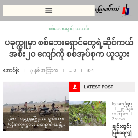
စစ်ဘေးရှောင်
,
သတင်း
ပခုက္ကူမှာ စစ်ဘေးရှောင်တွေရဲ့ဆိုင်ကယ်
အစီး၂၀ ကျော်ကို စစ်အုပ်စုက ယူသွား
အောင်စိုး
၃ နှစ် အကြာက
0
4
LATEST POST
by
ကျော်စွာ
၂၃ မိနစ်
အကြာက
2 views
ပုံစာ - ပခုက္ကူမြို့နယ်၊ ချမ်းသား
ကြီးကျေးရွာက စစ်ရှောင်အချို့။
ချင်းတွင်း
မြစ်ရေလျှံ