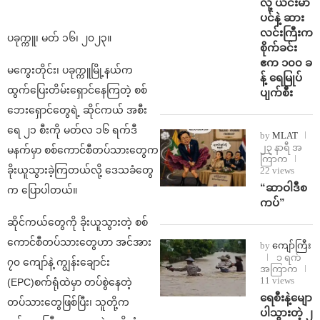
လို့ ယင်းမာ
ပင်နဲ့ ဆား
လင်းကြီးက
ပခုက္ကူ၊ မတ် ၁၆၊ ၂၀၂၃။
စိုက်ခင်း
ဧက ၁၀၀ ခ
မကွေးတိုင်း၊ ပခုက္ကူမြို့နယ်က
န့် ရေမြုပ်
ထွက်ပြေးတိမ်းရှောင်နေကြတဲ့ စစ်
ပျက်စီး
ဘေးရှောင်တွေရဲ့ ဆိုင်ကယ် အစီး
ရေ ၂၁ စီးကို မတ်လ ၁၆ ရက်ဒီ
by
MLAT
၂၃ နာရီ အ
မနက်မှာ စစ်ကောင်စီတပ်သားတွေက
ကြာက
ခိုးယူသွားခဲ့ကြတယ်လို့ ဒေသခံတွေ
22 views
“ဆာဝါဒီစ
က ပြောပါတယ်။
ကပ်”
ဆိုင်ကယ်တွေကို ခိုးယူသွားတဲ့ စစ်
ကောင်စီတပ်သားတွေဟာ အင်အား
by
ကျော်ကြီး
၁ ရက်
၇၀ ကျော်နဲ့ ကျွန်းချောင်း
အကြာက
11 views
(EPC)စက်ရုံထဲမှာ တပ်စွဲနေတဲ့
ရေစီးနဲ့မျော
တပ်သားတွေဖြစ်ပြီး၊ သူတို့က
ပါသွားတဲ့ ၂