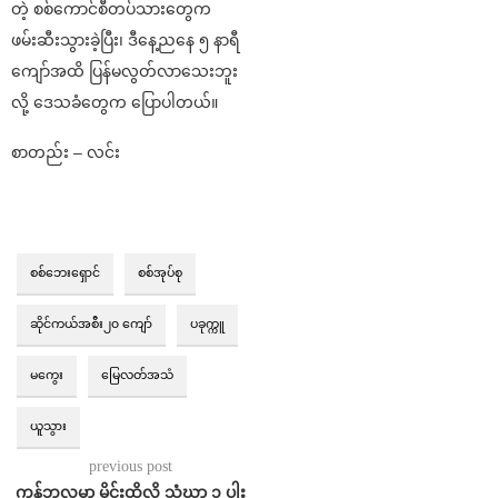
တဲ့ စစ်ကောင်စီတပ်သားတွေက
ဖမ်းဆီးသွားခဲ့ပြီး၊ ဒီနေ့ညနေ ၅ နာရီ
ကျော်အထိ ပြန်မလွတ်လာသေးဘူး
လို့ ဒေသခံတွေက ပြောပါတယ်။
စာတည်း – လင်း
စစ်ဘေးရှောင်
စစ်အုပ်စု
ဆိုင်ကယ်အစီး၂၀ ကျော်
ပခုက္ကူ
မကွေး
မြေလတ်အသံ
ယူသွား
previous post
ကန့်ဘလူမှာ မိုင်းထိလို့ သံဃာ ၁ ပါး