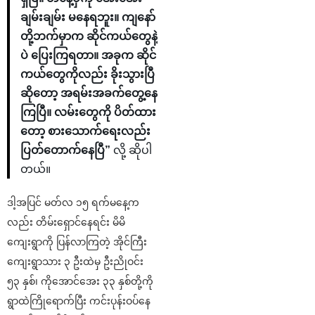
ချမ်းချမ်း မနေရဘူး။ ကျနော်
တို့ဘက်မှာက ဆိုင်ကယ်တွေနဲ့
ပဲ ပြေးကြရတာ။ အခုက ဆိုင်
ကယ်တွေကိုလည်း ခိုးသွားပြီ
ဆိုတော့ အရမ်းအခက်တွေ့နေ
ကြပြီ။ လမ်းတွေကို ပိတ်ထား
တော့ စားသောက်ရေးလည်း
ပြတ်တောက်နေပြီ”
လို့ ဆိုပါ
တယ်။
ဒါ့အပြင် မတ်လ ၁၅ ရက်မနေ့က
လည်း တိမ်းရှောင်နေရင်း မိမိ
ကျေးရွာကို ပြန်လာကြတဲ့ အိုင်ကြီး
ကျေးရွာသား ၃ ဦးထဲမှ ဦးညိုဝင်း
၅၃ နှစ်၊ ကိုအောင်အေး ၃၃ နှစ်တို့ကို
ရွာထဲကြိုရောက်ပြီး ကင်းပုန်းဝပ်နေ