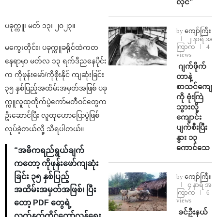
လိုင်”
ပခုက္ကူ၊ မတ် ၁၃၊ ၂၀၂၃။
by
ကျော်ကြီး
၂ နာရီ အ
ကြာက
4
မကွေးတိုင်း၊ ပခုက္ကူခရိုင်ထဲကတ
views
နေရာမှာ မတ်လ ၁၃ ရက်ဒီညနေပိုင်း
⁨⁩ ⁨ဂျက်ဖိုက်
က ကိုဖုန်းမော်/ကိုစိုးနိုင် ကျဆုံးခြင်း
တာနဲ့
စာသင်ကျောင
၃၅ နှစ်ပြည့်အထိမ်းအမှတ်အဖြစ် ပခု
ကို ဗုံးကြဲ
က္ကူလူထုတိုက်ပွဲကော်မတီဝင်တွေက
သွားလို့
ဦးဆောင်ပြီး လူထုဟောပြောပွဲဖြစ်
ကျောင်း
ပျက်စီးပြီး
လုပ်ခဲ့တယ်လို့ သိရပါတယ်။
နွား ၁၃
ကောင်သေ
“အဓိကရည်ရွယ်ချက်
ကတော့ ကိုဖုန်းဖော်ကျဆုံး
ခြင်း ၃၅ နှစ်ပြည့်
by
ကျော်ကြီး
၄ နာရီ အ
အထိမ်းအမှတ်အဖြစ်၊ ပြီး
ကြာက
6
views
တော့ PDF တွေရဲ့
⁩ ⁨ခင်ဦးနယ်
လက်နက်ကိုင်တော်လှန်ရေး