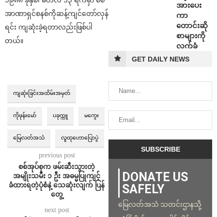
၁၉၈၈ ခုနှစ်၊ မတ်လ ၁၃ ရက်မှာ စစ်
အားပေး
အာဏာရှင်စနစ်ကိုဆန့်ကျင်တော်လှန်
ကာ
တောင်းဆို
ရင်း ကျဆုံးခဲ့ရတာလည်းဖြစ်ပါ
စာများကို
တယ်။
လက်ခံ
GET DAILY NEWS
ကျဆုံးခြင်းအထိမ်းအမှတ်
ကိုဖုန်းမော်
ပခုက္ကူ
မကွေး
မြေလတ်အသံ
လူထုဟောပြောပွဲ
previous post
စစ်အုပ်စုက ဖမ်းဆီးသွားတဲ့
DONATE US
အမျိုးသမီး ၁ ဦး အဓမ္မပြုကျင့်
ခံထားရတဲ့ပုံစံနဲ့ သေဆုံးလျက် ပြန်
SAFELY
တွေ့
မြေလတ်အသံ သတင်းဌာနသို့
next post