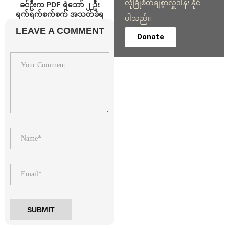
လုံခြုံစိတ်ချစွာလှူဒါန်း နိုင်
ခင်ဦးက PDF ရဲဘော် ၂ ဦး
ရက်ရက်စက်စက် အသတ်ခံရ
ပါသည်။
LEAVE A COMMENT
Donate