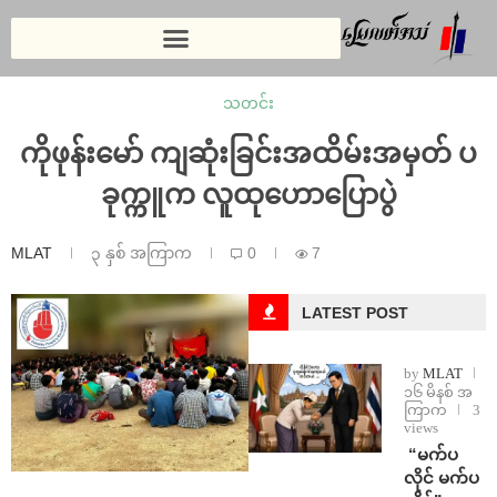
သတင်း
ကိုဖုန်းမော် ကျဆုံးခြင်းအထိမ်းအမှတ် ပ
ခုက္ကူက လူထုဟောပြောပွဲ
MLAT
၃ နှစ် အကြာက
0
7
LATEST POST
by
MLAT
၁၆ မိနစ် အ
ကြာက
3
views
⁨ ⁨“မက်ပ
လိုင် မက်ပ