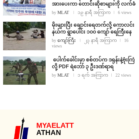
အားပေးကာ တောင်းဆိုစာများကို လက်ခံ
by
MLAT
၁၉ နာရီ အကြာက
6 views
⁨မိုးများပြီး ချောင်းရေတက်လို့ ကောလင်း
နယ်က ရွာပေါင်း ၁၀၀ ကျော် ရေကြီးနေ
by
ကျော်ကြီး
၂၃ နာရီ အကြာက
16
views
⁩ ⁨ပေါက်ခေါင်းမှာ စစ်တပ်က ဒရုန်းနဲ့ဗုံးကြဲ
လို့ PDF ရဲဘော် ၃ ဦးဒဏ်ရာရ
by
MLAT
၁ ရက် အကြာက
22 views
MYAELATT
ATHAN