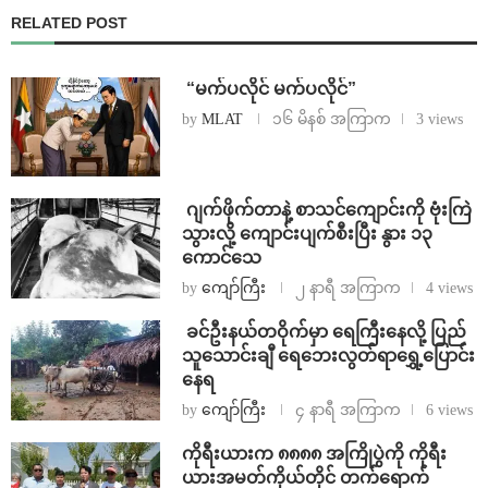
RELATED POST
⁨ ⁨“မက်ပလိုင် မက်ပလိုင်”
by
MLAT
၁၆ မိနစ် အကြာက
3 views
⁨⁩ ⁨ဂျက်ဖိုက်တာနဲ့ စာသင်ကျောင်းကို ဗုံးကြဲ
သွားလို့ ကျောင်းပျက်စီးပြီး နွား ၁၃
ကောင်သေ
by
ကျော်ကြီး
၂ နာရီ အကြာက
4 views
⁩ ⁨ခင်ဦးနယ်တဝိုက်မှာ ရေကြီးနေလို့ ပြည်
သူသောင်းချီ ရေဘေးလွတ်ရာရွှေ့ပြောင်း
နေရ
by
ကျော်ကြီး
၄ နာရီ အကြာက
6 views
ကိုရီးယားက ၈၈၈၈ အကြိုပွဲကို ကိုရီး
ယားအမတ်ကိုယ်တိုင် တက်ရောက်