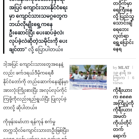
တဝိုက်မှာ
အပြင် ကျောင်းသားနိုင်ငံရေး
ရေကြီးနေ
မှာ ကျောင်သားသမဂ္ဂတွေက
လို့ ပြည်သူ
သောင်းချီ
ဘယ်လိုမျိုးရှေ့ကနေ
ရေဘေး
ဦးဆောင်ပြီး ပေးဆပ်ခဲ့လဲ၊
လွတ်ရာ
လုပ်ခဲ့လဲဆိုတဲ့သမိုင်းကို ပေး
ရွှေ့ပြောင်း
နေရ
ချင်တာ”
လို့ ပြောပါတယ်။
ဒါ့အပြင် ကျောင်းသားတွေအနေနဲ့
by
MLAT
၁၉ နာရီ အ
လည်း ဖက်ဒရယ်ဒီမိုကရေစီ
ကြာက
6
နိုင်ငံတော်ကို တည်ဆောက်နေချိန်မှာ
views
ကိုရီးယား
အားလုံးကြိုးစားပြီး အလုပ်လုပ်ကိုင်
က ၈၈၈၈
ကြဖို့ကိုလည်းရည်ရွယ်ပြီး ပြုလုပ်ခဲ့
အကြိုပွဲကို
တာလို့ ဆိုပါတယ်။
ကိုရီးယား
အမတ်
ကိုဖုန်းမော်ဟာ ရန်ကုန် စက်မှု
ကိုယ်တိုင်
တက်
တက္ကသိုလ်ကျောင်းသားတဦးဖြစ်ပြီး၊
ရောက်