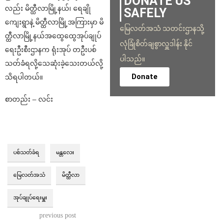
DONATE US
လည်း မိတ္ထီလာမြို့နယ်၊ ရေချို
SAFELY
ကျေးရွာနဲ့ မိတ္ထီလာမြို့အကြားမှာ မိ
မြေလတ်အသံ သတင်းဌာနသို့
တ္ထီလာမြို့နယ်အထွေထွေအုပ်ချုပ်
လုံခြုံစိတ်ချစွာလှူဒါန်း နိုင်
ရေးဦးစီးဌာနက ရုံးအုပ် တဦးပစ်
ပါသည်။
သတ်ခံရလို့သေဆုံးခဲ့သေးတယ်လို့
Donate
သိရပါတယ်။
စာတည်း – လင်း
ပစ်သတ်ခံရ
မန္တလေး
မြေလတ်အသံ
မိတ္ထီလာ
အုပ်ချုပ်ရေးမှူး
previous post