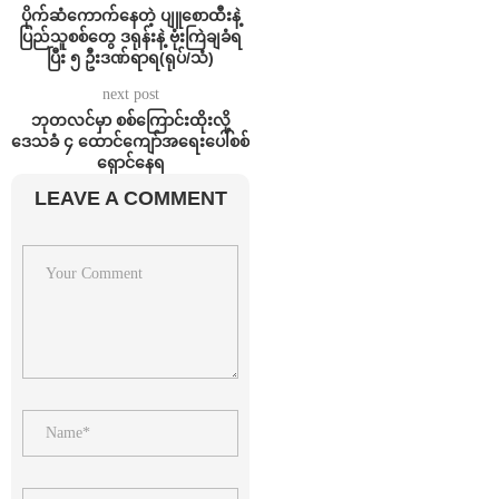
ပိုက်ဆံကောက်နေတဲ့ ပျူစောထီးနဲ့
ပြည်သူစစ်တွေ ဒရုန်းနဲ့ ဗုံးကြဲချခံရ
ပြီး ၅ ဦးဒဏ်ရာရ(ရုပ်/သံ)
next post
ဘုတလင်မှာ စစ်ကြောင်းထိုးလို့
ဒေသခံ ၄ ထောင်ကျော်အရေးပေါ်စစ်
ရှောင်နေရ
LEAVE A COMMENT