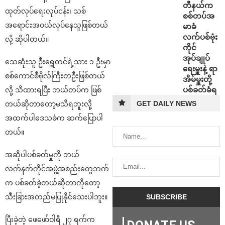
တီနယ်က
ထုတ်လုပ်ရေးလုပ်ငန်း၊ သစ်
စစ်တပ်အ
အရောင်းအဝယ်လုပ်နေသူဖြစ်တယ်
မာခံ
လက်ပစ်ဗုံး
လို့ ဆိုပါတယ်။
ကိုင်
အုပ်ချုပ်
သေဆုံးသူ ဦးရွှေတင်ရဲ့သား ၁ ဦးမှာ
ရေးမှူးနဲ့ ရာ
စစ်ကောင်စီဗိုလ်ကြီးတဦးဖြစ်တယ်
အိမ်မှူးတို့
ပစ်ခတ်ခံရ
လို့ သိထားရပြီး ဘယ်တပ်က ဖြစ်
GET DAILY NEWS
တယ်ဆိုတာတော့မသိရဘူးလို့
အထက်ပါဒေသခံက ဆက်ပြောပါ
တယ်။
အဆိုပါပစ်ခတ်မှုကို ဘယ်
လက်နက်ကိုင်အဖွဲ့အစည်းတွေဘက်
က ပစ်ခတ်ခဲ့တယ်ဆိုတာကိုတော့
သီးခြားအတည်မပြုနိုင်သေးပါဘူး။
ပြီးခဲ့တဲ့ ဖေဖော်ဝါရီ ၂၇ ရက်က