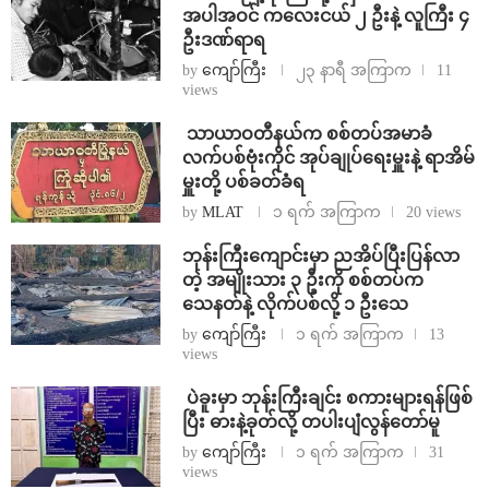
အပါအဝင် ကလေးငယ် ၂ ဦးနဲ့ လူကြီး ၄
ဦးဒဏ်ရာရ
by
ကျော်ကြီး
၂၃ နာရီ အကြာက
11
views
⁩ ⁨သာယာဝတီနယ်က စစ်တပ်အမာခံ
လက်ပစ်ဗုံးကိုင် အုပ်ချုပ်ရေးမှူးနဲ့ ရာအိမ်
မှူးတို့ ပစ်ခတ်ခံရ
by
MLAT
၁ ရက် အကြာက
20 views
ဘုန်းကြီးကျောင်းမှာ ညအိပ်ပြီးပြန်လာ
တဲ့ အမျိုးသား ၃ ဦးကို စစ်တပ်က
သေနတ်နဲ့ လိုက်ပစ်လို့ ၁ ဦးသေ
by
ကျော်ကြီး
၁ ရက် အကြာက
13
views
⁩ ⁨ပဲခူးမှာ ဘုန်းကြီးချင်း စကားများရန်ဖြစ်
ပြီး ဓားနဲ့ခုတ်လို့ တပါးပျံလွန်တော်မူ
by
ကျော်ကြီး
၁ ရက် အကြာက
31
views