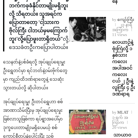
နေ
ဘက်ကခုခံနိုင်တာမျိုးမရှိဘူး
လို့ သိရတယ်။ သူအရင်က
by
ကျော်ကြီး
ပြောတာတော့ ‘ငါ့သားက
၂၃ နာရီ
အကြာက
ဗိုလ်ကြီး ငါဘယ်မှမကြောက်
11 views
ဘူး’လို့ပြောဖူးတာရှိတယ်”
လို့
⁨လေယာဉ်နဲ့
ဒေသခံတဦးကပြောပါတယ်။
ဗုံးကြဲလို့ ၁
နှစ်သား
ကလေး
သေနတ်နဲ့ပစ်ခံရလို့ အုပ်ချုပ်ရေးမှူး
အပါအဝင်
ဦးရွှေတင်မှာ ရင်ဘတ်နဲ့ဝမ်းဗိုက်တွေ
ကလေး
မှာ ကျည်ထိဒဏ်ရာတွေနဲ့ သေဆုံး
ငယ် ၂ ဦးနဲ့
လူကြီး ၄ ဦး
သွားတယ်လို့ ဆိုပါတယ်။
ဒဏ်ရာရ
အုပ်ချုပ်ရေးမှူး ဦးတင်ရွှေဟာ စစ်
အာဏာသိမ်းပြီးမှ အုပ်ချုပ်ရေးမှုး
by
MLAT
၁ ရက် အ
ဖြစ်လာသူဖြစ်ကာ ရပ်ရွာအပေါ်မှာ
ကြာက
20 views
ဒုက္ခပေးတာမျိုးမရှိပေမယ့် စစ်
⁩ ⁨သာယာဝ
ကောင်စီတပ်နဲ့ပေါင်းပြီး သစ်