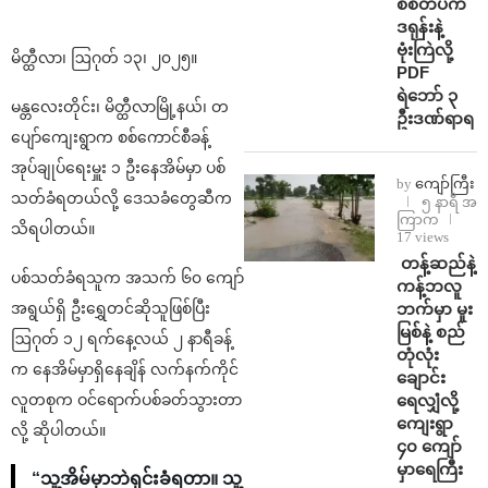
စစ်တပ်က
ဒရုန်းနဲ့
ဗုံးကြဲလို့
မိတ္ထီလာ၊ ဩဂုတ် ၁၃၊ ၂၀၂၅။
PDF
ရဲဘော် ၃
မန္တလေးတိုင်း၊ မိတ္ထီလာမြို့နယ်၊ တ
ဦးဒဏ်ရာရ
ပျော်ကျေးရွာက စစ်ကောင်စီခန့်
အုပ်ချုပ်ရေးမှူး ၁ ဦးနေအိမ်မှာ ပစ်
by
ကျော်ကြီး
သတ်ခံရတယ်လို့ ဒေသခံတွေဆီက
၅ နာရီ အ
ကြာက
သိရပါတယ်။
17 views
⁩ ⁨တန့်ဆည်နဲ့
ပစ်သတ်ခံရသူက အသက် ၆၀ ကျော်
ကန့်ဘလူ
ဘက်မှာ မူး
အရွယ်ရှိ ဦးရွှေတင်ဆိုသူဖြစ်ပြီး
မြစ်နဲ့ စည်
ဩဂုတ် ၁၂ ရက်နေ့လယ် ၂ နာရီခန့်
တုံလုံး
က နေအိမ်မှာရှိနေချိန် လက်နက်ကိုင်
ချောင်း
ရေလျှံလို့
လူတစုက ဝင်ရောက်ပစ်ခတ်သွားတာ
ကျေးရွာ
လို့ ဆိုပါတယ်။
၄၀ ကျော်
မှာရေကြီး
“သူ့အိမ်မှာဘဲရှင်းခံရတာ။ သူ့