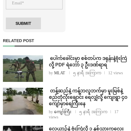
RELATED POST
⁩ ⁨ပေါက်ခေါင်းမှာ စစ်တပ်က ဒရုန်းနဲ့ဗုံးကြဲ
လို့ PDF ရဲဘော် ၃ ဦးဒဏ်ရာရ
by
MLAT
၅ နာရီ အကြာက
12 views
⁩ ⁨တန့်ဆည်နဲ့ ကန့်ဘလူဘက်မှာ မူးမြစ်နဲ့
စည်တုံလုံးချောင်း ရေလျှံလို့ ကျေးရွာ ၄၀
ကျော်မှာရေကြီးနေ
by
ကျော်ကြီး
၅ နာရီ အကြာက
17
views
⁨လေယာဉ်နဲ့ ဗုံးကြဲလို့ ၁ နှစ်သားကလေး