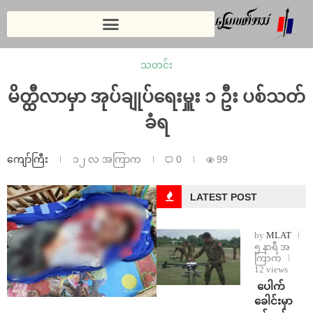
သတင်း
မိတ္ထီလာမှာ အုပ်ချုပ်ရေးမှူး ၁ ဦး ပစ်သတ်
ခံရ
ကျော်ကြီး
၁၂ လ အကြာက
0
99
LATEST POST
by
MLAT
၅ နာရီ အ
ကြာက
12 views
⁩ ⁨ပေါက်
ခေါင်းမှာ