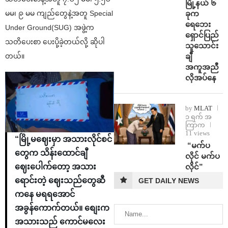
မြို့နယ် ၆
ခုက
မမ၊ ၉ မမ ကျည်တွေနဲ့အတူ Special
ရေဘေး
Under Ground(SUG) အဖွဲ့က
ရှောင်ပြည်
သတိပေးစာ ပေးပို့ခဲ့တယ်လို့ ဆိုပါ
သူသောင်း
ချီ
တယ်။
အကူအညီ
လိုအပ်နေ
by
MLAT
၁ ရက် အ
ကြာက
11 views
“မြို့မဈေးမှာ အသားလိုင်စင်
⁨ ⁨“မက်ပ
တွေက သိန်းထောင်ချီ
လိုင် မက်ပ
လိုင်”
ဈေးပေါက်တော့ အသား
ရောင်းတဲ့ ဈေးသည်တွေဆီ
GET DAILY NEWS
ကနေ မရရအောင်
အခွန်ကောက်တယ်။ စျေးက
အသားသည် ကောင်မလေး