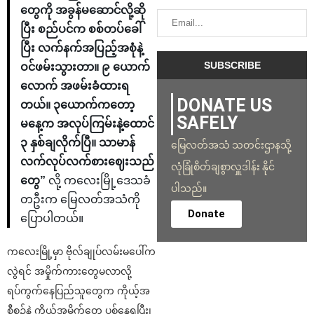
တွေကို အခွန်မဆောင်လို့ဆို
ပြီး စည်ပင်က စစ်တပ်ခေါ်
ပြီး လက်နက်အပြည့်အစုံနဲ့
ဝင်ဖမ်းသွားတာ။ ၉ ယောက်
လောက် အဖမ်းခံထားရ
DONATE US
တယ်။ ၃ယောက်ကတော့
SAFELY
မနေ့က အလုပ်ကြမ်းနဲ့ထောင်
၃ နှစ်ချလိုက်ပြီ။ သာမာန်
မြေလတ်အသံ သတင်းဌာနသို့
လက်လုပ်လက်စားဈေးသည်
လုံခြုံစိတ်ချစွာလှူဒါန်း နိုင်
တွေ”
လို့ ကလေးမြို့ဒေသခံ
ပါသည်။
တဦးက မြေလတ်အသံကို
Donate
ပြောပါတယ်။
ကလေးမြို့မှာ ဗိုလ်ချုပ်လမ်းမပေါ်က
လွဲရင် အမှိုက်ကားတွေမလာလို့
ရပ်ကွက်နေပြည်သူတွေက ကိုယ့်အ
စီစဉ်နဲ့ ကိုယ်အမှိုက်တွေ ပစ်နေရပြီး၊