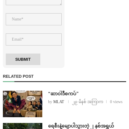
RELATED POST
“ဆာဝါဒီစကပ်”
by
MLAT
၂၉ မိနစ် အကြာက
0 views
ရေစီးနဲ့မျောပါသွားတဲ့ ၂ နှစ်အရွယ်