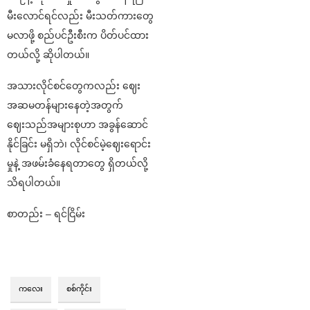
မီးလောင်ရင်လည်း မီးသတ်ကားတွေ
မလာဖို့ စည်ပင်ဦးစီးက ပိတ်ပင်ထား
တယ်လို့ ဆိုပါတယ်။
အသားလိုင်စင်တွေကလည်း ဈေး
အဆမတန်များနေတဲ့အတွက်
ဈေးသည်အများစုဟာ အခွန်ဆောင်
နိုင်ခြင်း မရှိဘဲ၊ လိုင်စင်မဲ့ဈေးရောင်း
မှုနဲ့ အဖမ်းခံနေရတာတွေ ရှိတယ်လို့
သိရပါတယ်။
စာတည်း – ရင်ငြိမ်း
ကလေး
စစ်ကိုင်း