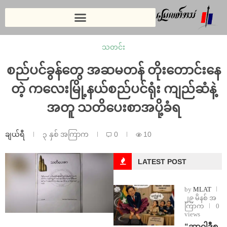
သတင်း
စည်ပင်ခွန်တွေ အဆမတန် တိုးတောင်းနေ
တဲ့ ကလေးမြို့နယ်စည်ပင်ရုံး ကျည်ဆံနဲ့
အတူ သတိပေးစာအပို့ခံရ
ချယ်ရီ
၃ နှစ် အကြာက
0
10
LATEST POST
by
MLAT
၂၉ မိနစ် အ
ကြာက
0
views
“ဆာဝါဒီစ