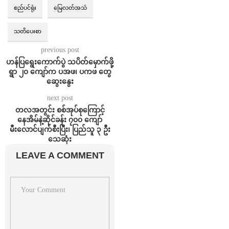
စည်ပင်ရုံး
မြေလတ်အသံ
သတိပေးစာ
previous post
ဟန်ပြရွေးကောက်ပွဲ သပိတ်မှောက်ဖို့
ရွာ ၂၀ ကျော်က ပအဖ၊ ပကဖ တွေ
ဆွေးနွေး
next post
တလအတွင်း စစ်အုပ်စုကြောင့်
နေအိမ်နဲ့ဆိုင်ခန်း ၇၀၀ ကျော်
မီးလောင်ပျက်စီးပြီး၊ ပြည်သူ ၃ ဦး
သေဆုံး
LEAVE A COMMENT