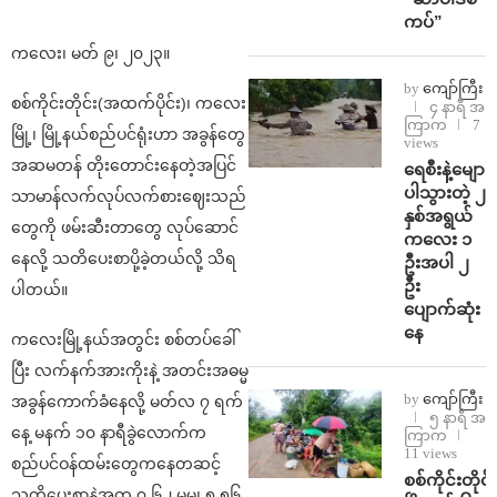
ကပ်”
ကလေး၊ မတ် ၉၊ ၂၀၂၃။
by
ကျော်ကြီး
စစ်ကိုင်းတိုင်း(အထက်ပိုင်း)၊ ကလေး
၄ နာရီ အ
ကြာက
7
မြို့၊ မြို့နယ်စည်ပင်ရုံးဟာ အခွန်တွေ
views
အဆမတန် တိုးတောင်းနေတဲ့အပြင်
ရေစီးနဲ့မျော
ပါသွားတဲ့ ၂
သာမာန်လက်လုပ်လက်စားဈေးသည်
နှစ်အရွယ်
တွေကို ဖမ်းဆီးတာတွေ လုပ်ဆောင်
ကလေး ၁
နေလို့ သတိပေးစာပို့ခဲ့တယ်လို့ သိရ
ဦးအပါ ၂
ဦး
ပါတယ်။
ပျောက်ဆုံး
နေ
ကလေးမြို့နယ်အတွင်း စစ်တပ်ခေါ်
ပြီး လက်နက်အားကိုးနဲ့ အတင်းအဓမ္မ
by
ကျော်ကြီး
အခွန်ကောက်ခံနေလို့ မတ်လ ၇ ရက်
၅ နာရီ အ
နေ့ မနက် ၁၀ နာရီခွဲလောက်က
ကြာက
11 views
စည်ပင်ဝန်ထမ်းတွေကနေတဆင့်
စစ်ကိုင်းတိုင်း
သတိပေးစာနဲ့အတူ ၇.၆၂ မမ၊ ၅.၅၆