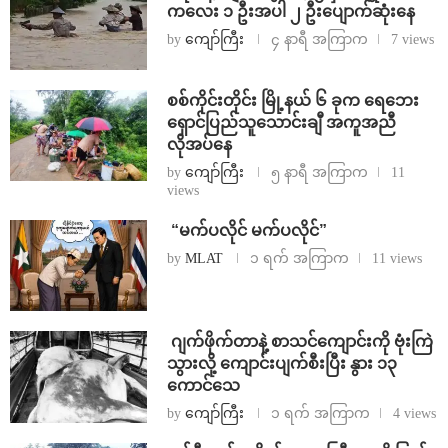
ကလေး ၁ ဦးအပါ ၂ ဦးပျောက်ဆုံးနေ
by
ကျော်ကြီး
၄ နာရီ အကြာက
7 views
စစ်ကိုင်းတိုင်း မြို့နယ် ၆ ခုက ရေဘေး
ရှောင်ပြည်သူသောင်းချီ အကူအညီ
လိုအပ်နေ
by
ကျော်ကြီး
၅ နာရီ အကြာက
11
views
⁨ ⁨“မက်ပလိုင် မက်ပလိုင်”
by
MLAT
၁ ရက် အကြာက
11 views
⁨⁩ ⁨ဂျက်ဖိုက်တာနဲ့ စာသင်ကျောင်းကို ဗုံးကြဲ
သွားလို့ ကျောင်းပျက်စီးပြီး နွား ၁၃
ကောင်သေ
by
ကျော်ကြီး
၁ ရက် အကြာက
4 views