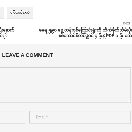
း
မြေလတ်အသံ
next 
ြီးနောက်
ခမရ ၅၉၀ ရှေ့တန်းစစ်ကြောင်းရုံးကို တိုက်ခိုက်သိမ်းပိုက
ျော်
စစ်ကောင်စီတပ်ဖွဲ့ဝင် ၄ ဦးနဲ့ PDF ၁ ဦး သေ
LEAVE A COMMENT