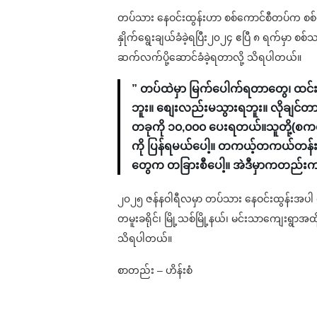
တပ်သား နေဝင်းထွန်းဟာ စစ်ကောင်စီတပ်က စစ်မှ
နှိုက်ရွေးချယ်ခံခဲ့ရပြီး၂၀၂၄ ဧပြီ ၈ ရက်မှာ 
ဆက်လက်ပို့ဆောင်ခံခဲ့ရတာလို့ သိရပါတယ်။
” တပ်ထဲမှာ ​မြက်ပေါက်ရတာတွေ၊ ထင်း
ဘူး။ စျေးလည်းမသွားရဘူး။ လိုချင်တာက
တခုကို ၁၀,၀၀၀ ပေးရတယ်။သူတို့(စကစ)
ကို ပြန်ရမယ်ပေါ့။ တကယ့်တကယ်တန်းကျ
တွေက တခြားစီပေါ့။ အဲဒီမှာကတည်းက က
၂၀၂၅ ဇန်နဝါရီလမှာ တပ်သား နေဝင်းထွန်းအပါ
တမူးခရိုင်၊ မြို့သစ်မြို့နယ်၊ မင်းသာကျေးရွာအထို
သိရပါတယ်။
စာတည်း – ဟိန်းစံ