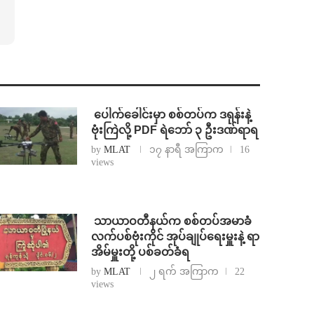
⁩ ⁨ပေါက်ခေါင်းမှာ စစ်တပ်က ဒရုန်းနဲ့
ဗုံးကြဲလို့ PDF ရဲဘော် ၃ ဦးဒဏ်ရာရ
by
MLAT
၁၇ နာရီ အကြာက
16
views
⁩ ⁨သာယာဝတီနယ်က စစ်တပ်အမာခံ
လက်ပစ်ဗုံးကိုင် အုပ်ချုပ်ရေးမှူးနဲ့ ရာ
အိမ်မှူးတို့ ပစ်ခတ်ခံရ
by
MLAT
၂ ရက် အကြာက
22
views