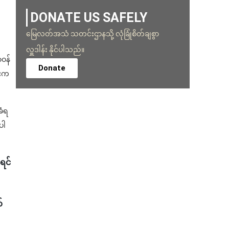
DONATE US SAFELY
မြေလတ်အသံ သတင်းဌာနသို့ လုံခြုံစိတ်ချစွာ
လှူဒါန်း နိုင်ပါသည်။
ာဝန်
Donate
်းက
ခံရ
ပါ
ရင်
်