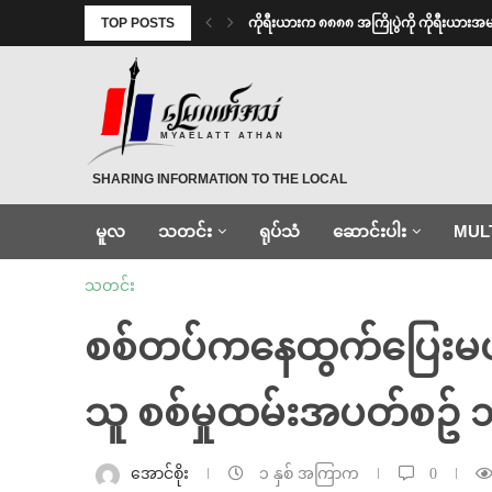
TOP POSTS
ကိုရီးယားက ၈၈၈၈ အကြိုပွဲကို ကိုရီးယား
MYAELATT ATHAN
SHARING INFORMATION TO THE LOCAL
မူလ
သတင်း
ရုပ်သံ
ဆောင်းပါး
MUL
သတင်း
စစ်တပ်ကနေထွက်ပြေးမယ်
သူ စစ်မှုထမ်းအပတ်စဥ် 
အောင်စိုး
၁ နှစ် အကြာက
0