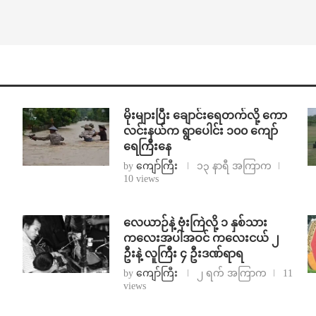
⁨မိုးများပြီး ချောင်းရေတက်လို့ ကော
လင်းနယ်က ရွာပေါင်း ၁၀၀ ကျော်
ရေကြီးနေ
by
ကျော်ကြီး
၁၃ နာရီ အကြာက
10 views
⁨လေယာဉ်နဲ့ ဗုံးကြဲလို့ ၁ နှစ်သား
ကလေးအပါအဝင် ကလေးငယ် ၂
ဦးနဲ့ လူကြီး ၄ ဦးဒဏ်ရာရ
by
ကျော်ကြီး
၂ ရက် အကြာက
11
views