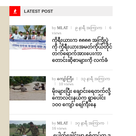
LATEST POST
by
MLAT
၉ နာရီ အကြာက
6
views
ကိုရီးယားက ၈၈၈၈ အကြိုပွဲ
ကို ကိုရီးယားအမတ်ကိုယ်တိုင်
တက်ရောက်အားပေးကာ
တောင်းဆိုစာများကို လက်ခံ
by
ကျော်ကြီး
၁၃ နာရီ အကြာက
10 views
⁨မိုးများပြီး ချောင်းရေတက်လို့
ကောလင်းနယ်က ရွာပေါင်း
၁၀၀ ကျော် ရေကြီးနေ
by
MLAT
၁၇ နာရီ အကြာက
16 views
⁩ ⁨ပေါက်ခေါင်းမှာ စစ်တပ်က ဒ