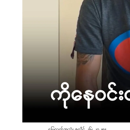
မြေလတ်အသံ၊ ဇူလိုင် ၂၆၊ ၂၀၂၅။