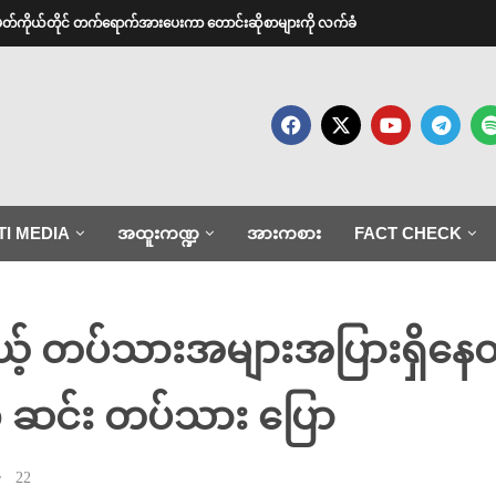
အမတ်ကိုယ်တိုင် တက်ရောက်အားပေးကာ တောင်းဆိုစာများကို လက်ခံ
TI MEDIA
အထူးကဏ္ဍ
အားကစား
FACT CHECK
့ တပ်သားအများအပြားရှိနေတ
၁ ဆင်း တပ်သား ပြော
22