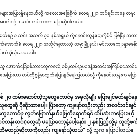
အများအပြားရှိနေတယ်လို့ ကလေးအခြေစိုက် ခလရ ၂၂၈ တပ်ရင်းကနေ တမူး
ထမ်းအပတ်စဥ် ၁ ဆင်း တပ်သားက ပြောဆိုပါတယ်။
တ်စဥ် ၁ ဆင်း အသက် ၃၁ နှစ်အရွယ် ကိုနေဝင်းထွန်း(ခ)ကိုပိုင် ဖြစ်ပြီး သူတ
အောက်ခံ ခလရ ၂၂၈ အထိုင်ချထားတဲ့ တမူးမြို့နယ်၊ မင်းသာကျေးရွာစခန
းထံ ခိုလှုံလာတာပါ။
ိသူ အောက်ခြေစစ်သားတွေကစလို့ စစ်မှုထမ်းဥပဒေနဲ့အတင်းအကြပ်စုဆောင်း
ြားဟာ တပ်ကိုစွန့်ခွာထွက်ပြေးချင်နေကြတယ်လို့ ကိုနေဝင်းထွန်းက ပြော
နှစ် ၂၀ ထမ်းဆောင်တဲ့သူတွေတောင်မှ အခုလိုမျိုး ပြေးချင်ခတ်ချင်နေ
ူတွေဆို ပိုဆိုးတာပေါ့။ ပြီးတော့ ကျနော်တဦးတည်း အလင်းဝင်ချင်
်တွေတောင်မှ လွတ်မြောက်နယ်မြေကိုရောက်ရင် ထိပ်ဆုံးကပြေးမယ့်
တန်းဆင်း)တွေဆို မပြောတော့နဲ့ပေါ့နော်။ ၂ နှစ်ပြည့်လို့မှ သူတို့ဖက
ု့ကတိမတည်ဆိုတာကိုလည်း ကျနော်ယုံတယ်”
လို့ သူက ပြောပါတယ်။