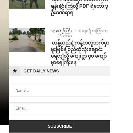
ရုန်းနဲ့ဗုံးကြဲလို့ PDF ရဲဘော် ၃
ဦးဒဏ်ရာရ
by
ကျော်ကြီး
၁၈ နာရီ အကြာက
25 views
⁩ ⁨တန့်ဆည်နဲ့ ကန့်ဘလူဘက်မှာ
မူးမြစ်နဲ့ စည်တုံလုံးချောင်း
ရေလျှံလို့ ကျေးရွာ ၄၀ ကျော်
မှာရေကြီးနေ
GET DAILY NEWS