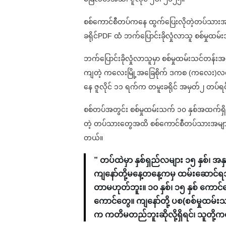
စစ်ကောင်စီတပ်ကနေ ထွက်ပြေးလိုတဲ့တပ်သား
ခရိုင်PDF ထံ ဘက်ပြောင်းခိုလှုံလာသူ စစ်မှု
ဘက်ပြောင်းခိုလှုံလာသူမှာ စစ်မှုထမ်းသင်တန်းအပ
ကျတဲ့ ကလေးမြို့အခြေစိုက် ဒကစ (ကလေး)လက်
နေ ဇူလိုင် ၁၁ ရက်က တမူးခရိုင် အမှတ်၂ တပ်ရင်
စစ်တပ်အတွင်း စစ်မှုထမ်းသက် ၁၀ နှစ်အထက်ရှ
တဲ့ တပ်သားတွေအထိ စစ်ကောင်စီတပ်သားအများအပ
တယ်။
” တပ်ထဲမှာ နှစ်ရှည်လများ ၁၅ နှစ်၊ အ
ကျနော်တို့မနေ့တနေ့ကမှ ထမ်းဆောင်ရသ
တာမဟုတ်ဘူး။ ၁၀ နှစ်၊ ၁၅ နှစ် ကောင
ကောင်တွေ။ ကျနော်တို့ ပစ(စစ်မှုထမ်းသင်
က ကတိမတည်ဘူးဆိုလို့ရှိရင်၊ သူတိ