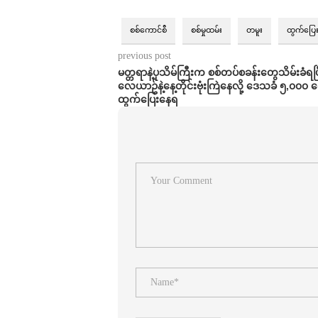
စစ်ကောင်စီ
စစ်မှုထမ်း
တမူး
ထွက်ပြေ
previous post
မတ္တရာနဲ့ပုသိမ်ကြီးက စစ်တပ်စခန်းတွေသိမ်းခံရပ
လေယာဥ်နဲ့နေ့တိုင်းဗုံးကြဲနေလို့ ဒေသခံ ၅,၀၀၀ က
ထွက်ပြေးနေရ