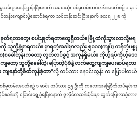
ုထမ်းဥပဒေပြဌာန်းပြီးနောက် အစောဆုံး စစ်မှုထမ်းသင်တန်းအပတ်စဥ် ၁ မှာ မ
စစ်သင်တန်းကျောင်းပို့ဆောင်ခံရကာ သင်တန်းဆင်းပြီးနောက် ခလရ ၂၂၈ ကို
ခုတ်ရတာတွေ၊ စပါးနှုတ်ရတာတွေရှိတယ်။ မြို့ထဲကိုသွားလာလို့မရ
ို သူတို့နဲ့မှာရတယ်။ မှာရတဲ့အခါမှာလည်း ၅၀၀၀(ကျပ်) တန်တဲ့ပစ္စ
စခေါ်တုန်းကတော့ လွတ်လပ်ခွင့် အကုန်ရှိမယ်။ ကိုယ့်ရပ်ကိုယ့်ဒ
တော့ သူတို့စခေါ်တဲ့၊ ပြောတဲ့ပုံစံနဲ့ လက်တွေ့ကျကျပေးဆပ်ရတာ
ျနော်တို့စိတ်ကုန်ခဲ့တာ”
လို့ တပ်သား နေဝင်းထွန်း က ပြောပါတယ်
 စစ်မှုထမ်းအပတ်စဥ် ၁ ဆင်း တပ်သား ၄၅ ဦးကို ကလေးအခြေစိုက်တပ်ရင်း
င်စခန်းကို ပြောင်းရွှေ့ခဲ့ရပြီးနောက် ဇူလိုင်လဆန်းပိုင်းမှာ ထွက်ပြေးလာခဲ့တာလိ