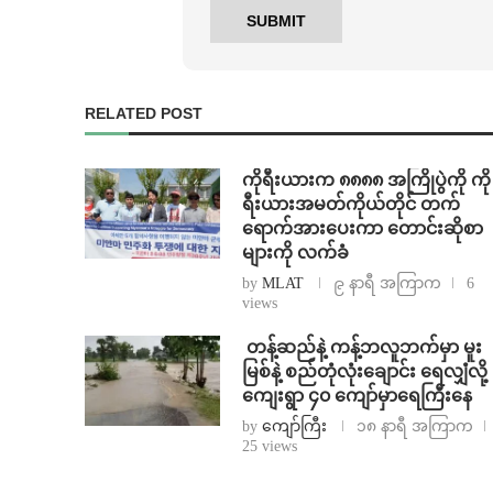
RELATED POST
ကိုရီးယားက ၈၈၈၈ အကြိုပွဲကို ကို
ရီးယားအမတ်ကိုယ်တိုင် တက်
ရောက်အားပေးကာ တောင်းဆိုစာ
များကို လက်ခံ
by
MLAT
၉ နာရီ အကြာက
6
views
⁩ ⁨တန့်ဆည်နဲ့ ကန့်ဘလူဘက်မှာ မူး
မြစ်နဲ့ စည်တုံလုံးချောင်း ရေလျှံလို့
ကျေးရွာ ၄၀ ကျော်မှာရေကြီးနေ
by
ကျော်ကြီး
၁၈ နာရီ အကြာက
25 views