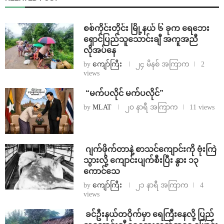
စစ်ကိုင်းတိုင်း မြို့နယ် ၆ ခုက ရေဘေး
ရှောင်ပြည်သူသောင်းချီ အကူအညီ
လိုအပ်နေ
by
ကျော်ကြီး
၂၄ မိနစ် အကြာက
2
views
⁨ ⁨“မက်ပလိုင် မက်ပလိုင်”
by
MLAT
၂၀ နာရီ အကြာက
11 views
⁨⁩ ⁨ဂျက်ဖိုက်တာနဲ့ စာသင်ကျောင်းကို ဗုံးကြဲ
သွားလို့ ကျောင်းပျက်စီးပြီး နွား ၁၃
ကောင်သေ
by
ကျော်ကြီး
၂၁ နာရီ အကြာက
4
views
⁩ ⁨ခင်ဦးနယ်တဝိုက်မှာ ရေကြီးနေလို့ ပြည်