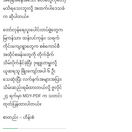
အခြေအနေအသေး စိတ်တွေကိုတော့
မသိရသေးဘူးလို့ အထက်ပါဒေသခံ
က ဆိုပါတယ်။
တော်လှန်ရေးပူးပေါင်းတပ်ဖွဲ့တွေက
မြကန်သာ၊ ထန်းပင်ကုန်း၊ သရက်
ကိုင်းကျေးရွာတွေက စစ်ကောင်စီ
အထိုင်စခန်းတွေကို တိုက်ခိုက်
သိမ်းပိုက်နိုင်ခဲ့ပြီး ဒုဗျူဟာမှူးလို့
ယူဆရသူ ဖြိုးကျော်အပါ ၆ ဦး
သေဆုံးပြီး လက်နက်အများအပြား
သိမ်းဆည်းရမိထားတယ်လို့ ဇူလိုင်
၂၄ ရက်မှာ MDY-PDF က သတင်း
ထုတ်ပြန်ထားပါတယ်။
စာတည်း – ဟိန်းစံ