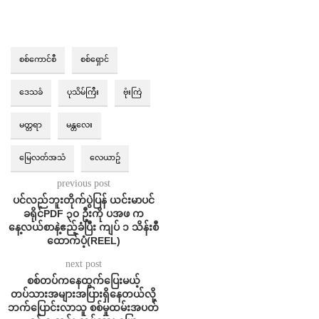
စစ်ကောင်စီ
စစ်ရှောင်
ဒေသခံ
ပုသိမ်ကြီး
ဗုံးကြဲ
မတ္တရာ
မန္တလေး
မြေလတ်အသံ
လေယာဥ်
previous post
ပင်လည်ဘူးတိုက်ပွဲပြန် ယင်းမာပင်
ခရိုင်PDF ၃၀ ဦးကို ပအဖ က
နေ့လယ်စာနဲ့ဧည့်ခံပြီး ကျပ် ၁ သိန်းစီ
ထောက်ပံ့(REEL)
next post
စစ်တပ်ကနေထွက်ပြေးမယ့်
တပ်သားအများအပြားရှိနေတယ်လို့
ဘက်ပြောင်းလာသူ စစ်မှုထမ်းအပတ်