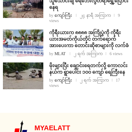
သူသောင်းချီ ရေဘေးလွတ်ရာရွှေ့ပြောင်း
နေရ
by
ကျော်ကြီး
၂၄ နာရီ အကြာက
9
views
ကိုရီးယားက ၈၈၈၈ အကြိုပွဲကို ကိုရီး
ယားအမတ်ကိုယ်တိုင် တက်ရောက်
အားပေးကာ တောင်းဆိုစာများကို လက်ခံ
by
MLAT
၂ ရက် အကြာက
6 views
⁨မိုးများပြီး ချောင်းရေတက်လို့ ကောလင်း
နယ်က ရွာပေါင်း ၁၀၀ ကျော် ရေကြီးနေ
by
ကျော်ကြီး
၂ ရက် အကြာက
17
views
MYAELATT