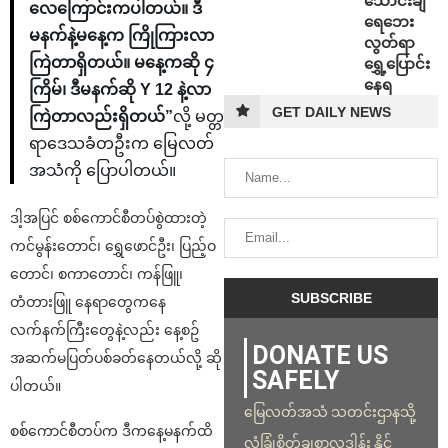
သောင်းချီ
လေကြောင်းကပါတယ်။ ဒီ
ရေဘေး
မနက်နဲ့မနေ့က ကြိုကြားလာ
လွတ်ရာ
ကြဲတာရှိတယ်။ မနေ့ကဆို ၄
ရွှေ့ပြောင်း
နေရ
ကြိမ်၊ ဒီမနက်ဆို Y 12 နဲ့လာ
GET DAILY NEWS
ကြဲတာလည်းရှိတယ်”
လို့ မတ္တ
ရာဒေသခံတဦးက မြေလတ်
အသံကို ပြောပါတယ်။
ဒါ့အပြင် စစ်ကောင်စီတပ်စွဲထားတဲ့
ကင်မွန်းတောင်၊ ရွှေဖောင်ဦး၊ ပြည့်ဝ
တောင်၊ စကာတောင်၊ ကန်ဖြူ၊
တံတားဖြူ နေရာတွေကနေ
လက်နက်ကြီးတွေနဲ့လည်း နေ့စဥ်
DONATE US
အဆက်မပြတ်ပစ်ခတ်နေတယ်လို့ ဆို
SAFELY
ပါတယ်။
မြေလတ်အသံ သတင်းဌာနသို့
စစ်ကောင်စီတပ်က ဒီကနေ့မနက်ထိ
လုံခြုံစိတ်ချစွာလှူဒါန်း နိုင်