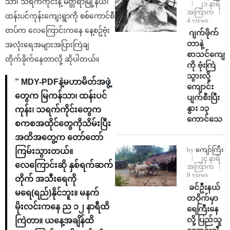
သာ၊ သရက်ကိုင်းနဲ့ မတ္တရာမြို့နယ်၊
၂၁ နာရီ
အကြာက
ထန်းပင်ကုန်းကျေးရွာကို စစ်ကောင်စီ
4 views
တပ်က လေကြောင်းကနေ နေ့စဥ်ဗုံး
⁨⁩ ⁨ဂျက်ဖိုက်
တာနဲ့
အလုံးရေအများအပြားကြဲချ
စာသင်ကျောင
တိုက်ခိုက်နေတာလို့ ဆိုပါတယ်။
ကို ဗုံးကြဲ
သွားလို့
” MDY-PDFနဲ့မဟာမိတ်အဖွဲ့
ကျောင်း
တွေက မြကန်သာ၊ ထန်းပင်
ပျက်စီးပြီး
နွား ၁၃
ကုန်း၊ သရက်ကိုင်းတွေက
ကောင်သေ
စကစအထိုင်တွေကိုသိမ်းပြီး
အထိအတွေ့က တော်တော်
by
ကျော်ကြီး
ကြမ်းသွားတယ်။
၂၄ နာရီ
လေကြောင်းဆို နှစ်ရက်ဆက်
အကြာက
9 views
တိုက် အသီးရေကို
⁩ ⁨ခင်ဦးနယ်
မရေ(ရည်)နိုင်ဘူး။ မနက်
တဝိုက်မှာ
မိုးလင်းကနေ ည ၁၂ နာရီထိ
ရေကြီးနေ
လို့ ပြည်သူ
ကြဲတာ။ ယနေ့အချိန်ထိ