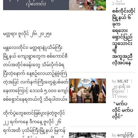
2 views
(ပုံဟောင်း)
စစ်ကိုင်းတိုင်း
မြို့နယ် ၆
ခုက
ရေဘေး
မတ္တရာ၊ ဇူလိုင် ၂၆၊ ၂၀၂၅။
ရှောင်ပြည်
သူသောင်း
မန္တလေးတိုင်း၊ မတ္တရာနဲ့ပုသိမ်ကြီး
ချီ
အကူအညီ
မြို့နယ် ကျေးရွာတွေက စစ်ကောင်စီ
လိုအပ်နေ
တပ်အထိုင်စခန်းတွေ သိမ်းပိုက်ခံရ
ပြီးတဲ့နောက် နေ့စဥ်လေယာဥ်နဲ့ဗုံးကြဲ
by
MLAT
တဲ့အပြင် လက်နက်ကြီးတွေနဲ့ပစ်ခတ်
၂၀ နာရီ အ
နေတာကြောင့် ဒေသခံ ၅,၀၀၀ ကျော်
ကြာက
11 views
စစ်ရှောင်နေရတယ်လို့ သိရပါတယ်။
⁨ ⁨“မက်ပ
လိုင် မက်ပ
တိုက်ပွဲတွေစတင်ဖြစ်ပွားခဲ့တဲ့ဇူလိုင်
လိုင်”
၂၂ ရက်ကနေ ဒီကနေ့ ဇူလိုင် ၂၆
ရက်အထိ ပုသိမ်ကြီးမြို့နယ် မြကန်
by
ကျော်ကြီး