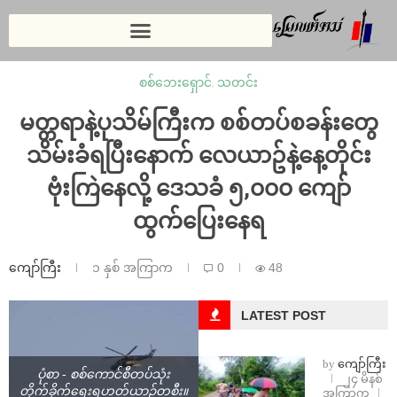
စစ်ဘေးရှောင်
,
သတင်း
မတ္တရာနဲ့ပုသိမ်ကြီးက စစ်တပ်စခန်းတွေ
သိမ်းခံရပြီးနောက် လေယာဥ်နဲ့နေ့တိုင်း
ဗုံးကြဲနေလို့ ဒေသခံ ၅,၀၀၀ ကျော်
ထွက်ပြေးနေရ
ကျော်ကြီး
၁ နှစ် အကြာက
0
48
LATEST POST
by
ကျော်ကြီး
ပုံစာ - စစ်ကောင်စီတပ်သုံး
၂၄ မိနစ်
တိုက်ခိုက်ရေးရဟတ်ယာဉ်တစီး။
အကြာက