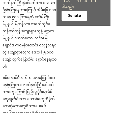
လက်နက်ကြီးနဲ့ပစ်ခတ်တာ၊ လေယာ
ပါသည်။
ဥ်နဲ့ဗုံးကြဲနေတာကြောင့် အိမ်​ခြေ ၁၀၀
Donate
ကနေ ၅၀၀ ကြားရှိတဲ့ ပုသိမ်ကြီး
မြို့နယ် မြကန်သာ၊ သရက်ကိုင်း၊
ထန်းပင်ကုန်းကျေးရွာတွေနဲ့ မတ္တရာ
မြို့နယ် ဒဟတ်တော၊ လင်းမြွေ
ချောင်း၊ ကင်မွန်းတောင်၊ ဝသုန်သရစ
တဲ့ ကျေးရွာတွေက ဒေသခံ ၅,၀၀၀
ကျော် ထွက်ပြေးတိမ်း ရှောင်နေရတာ
ပါ။
စစ်ကောင်စီဘက်က လေကြောင်းက
နေဗုံးကြဲတာ၊ လက်နက်ကြီးပစ်ခတ်
တာတွေကြောင့် ပြည်သူပိုင်နေအိမ်
တွေပျက်စီးတာ၊ ဒေသခံတွေထိခိုက်
သေဆုံးတာတွေရှိထားပေမယ့်