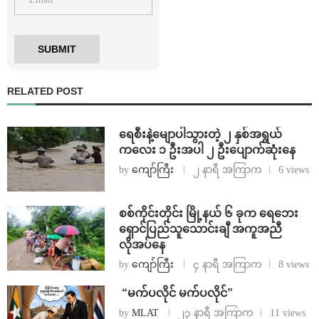
RELATED POST
ရေစီးနဲ့မျောပါသွားတဲ့ ၂ နှစ်အရွယ်
ကလေး ၁ ဦးအပါ ၂ ဦးပျောက်ဆုံးနေ
by
ကျော်ကြီး
၂ နာရီ အကြာက
6 views
စစ်ကိုင်းတိုင်း မြို့နယ် ၆ ခုက ရေဘေး
ရှောင်ပြည်သူသောင်းချီ အကူအညီ
လိုအပ်နေ
by
ကျော်ကြီး
၄ နာရီ အကြာက
8 views
⁨ ⁨“မက်ပလိုင် မက်ပလိုင်”
by
MLAT
၂၃ နာရီ အကြာက
11 views