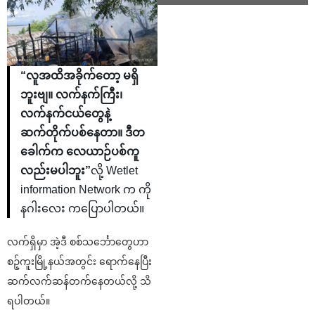
“လူအထိအခိုက်တော့ မရှိ
ဘူး‌ဗျ။ လက်နက်ကြီး၊
လက်နက်ငယ်တွေနဲ့
ဆက်တိုက်ပစ်နေတာ။ ဒီတ
ခေါက်က လေယာဉ်ပစ်ကူ
လည်းမပါဘူး”
လို့ Wetlet
information Network က ကို
နဂါးလေး ကပြောပါတယ်။
လက်ရှိမှာ အဲ့ဒီ စစ်သင်္ဘောတွေဟာ
စဉ့်ကူးမြို့နယ်အတွင်း ရောက်နေပြီး
ဆက်လက်ဆန်တက်နေတယ်လို့ သိ
ရပါတယ်။