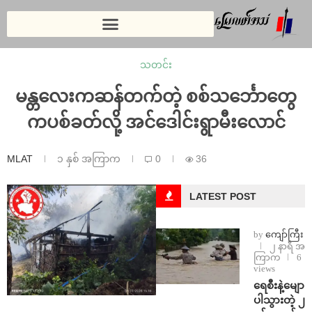
သတင်း
မန္တလေးကဆန်တက်တဲ့ စစ်သင်္ဘောတွေ
ကပစ်ခတ်လို့ အင်ဒေါင်းရွာမီးလောင်
MLAT
၁ နှစ် အကြာက
0
36
LATEST POST
by
ကျော်ကြီး
၂ နာရီ အ
ကြာက
6
views
ရေစီးနဲ့မျော
ပါသွားတဲ့ ၂