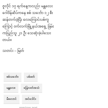
ဇူလိုင် ၁၇ ရက်နေ့ကလည်း မန္တလေး
ဂေါဝိန်ဆိပ်ကနေ စစ် သင်္ဘော ၁၂ စီး
ဆန်တက်ခဲ့ပြီး လေကြောင်းပစ်ကူ
ကြောင့် ဝက်လက်မြို့နယ်အရှေ့ ခြမ်း
ကပြည်သူ ၂၁ ဦး သေဆုံးခဲ့ပါသေး
တယ်။
သတင်း – မြတ်
စစ်သင်္ဘော
ပစ်ခတ်
မန္တလေး
မြေလတ်အသံ
မီးလောင်
အင်ဒေါင်း
previous post