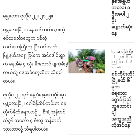
နှစ်အရွယ်
ကလေး ၁
ဦးအပါ ၂
မန္တလေး၊ ဇူလိုင် ၂၂၊ ၂၀၂၅။
ဦး
ပျောက်ဆုံး
မန္တလေးမြို့ကနေ ဆန်တက်သွားတဲ့
နေ
စစ်သင်္ဘောတွေက ပစ်တဲ့
လက်နက်ကြီးကျပြီး ဝက်လက်
by
ကျော်ကြီး
မြို့နယ်အရှေ့ခြမ်းက အင်ဒေါင်းရွာ
၄ နာရီ အ
ကြာက
8
က နေအိမ် ၄ လုံး မီးလောင် ပျက်စီးခဲ့
views
တယ်လို့ ဒေသခံတွေဆီက သိရပါ
စစ်ကိုင်းတိုင်း
မြို့နယ် ၆
တယ်။
ခုက
ရေဘေး
ဇူလိုင် ၂၂ ရက်နေ့ ဒီနေ့မနက်ပိုင်းမှာ
ရှောင်ပြည်
မန္တလေးမြို့၊ ဂေါဝိန်ဆိပ်ကမ်းက နေ
သူသောင်း
တိုက်ခိုက်ရေးယာဉ် ၂ စီးနဲ့ ကုန်တင်
ချီ
အကူအညီ
သံခွန် သင်္ဘော ၄ စီးတို့ ဆန်တက်
လိုအပ်နေ
သွားတာလို့ သိရပါတယ်။