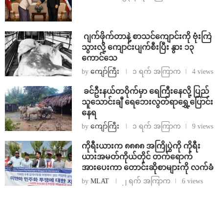
⁨⁩ ⁨ဂျက်ဖိုက်တာနဲ့ စာသင်ကျောင်းကို ဗုံးကြဲ
သွားလို့ ကျောင်းပျက်စီးပြီး နွား ၁၃
ကောင်သေ
by
ကျော်ကြီး
၁ ရက် အကြာက
4 views
⁩ ⁨ခင်ဦးနယ်တဝိုက်မှာ ရေကြီးနေလို့ ပြည်
သူသောင်းချီ ရေဘေးလွတ်ရာရွှေ့ပြောင်း
နေရ
by
ကျော်ကြီး
၁ ရက် အကြာက
9 views
ကိုရီးယားက ၈၈၈၈ အကြိုပွဲကို ကိုရီး
ယားအမတ်ကိုယ်တိုင် တက်ရောက်
အားပေးကာ တောင်းဆိုစာများကို လက်ခံ
by
MLAT
၂ ရက် အကြာက
6 views