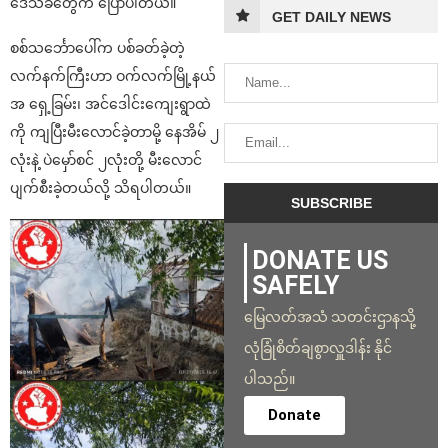
ဒေသခံတွေက ပြောပါတယ်။
GET DAILY NEWS
စစ်သင်္ဘောပေါ်က ပစ်ခတ်ခဲ့တဲ့
လက်နက်ကြီးဟာ ဝက်လက်မြို့နယ်
အ ရှေ့ခြမ်း၊ အင်ဒေါင်းကျေးရွာထဲ
ကို ကျပြီးမီးလောင်ခဲ့တာမို့ နေအိမ် ၂
လုံးနဲ့ ပဲမှော်စင် ၂လုံးတို့ မီးလောင်
ပျက်စီးခဲ့တယ်လို့ သိရပါတယ်။
DONATE US
SAFELY
မြေလတ်အသံ သတင်းဌာနသို့
လုံခြုံစိတ်ချစွာလှူဒါန်း နိုင်
ပါသည်။
Donate