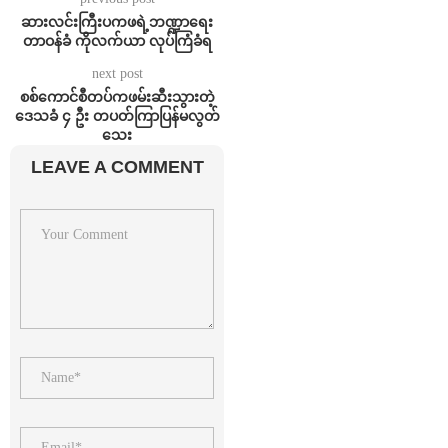
ဆားလင်းကြီးပကဖရဲ့ဘဏ္ဍာရေး
တာဝန်ခံ ကိုလက်ယာ လုပ်ကြံခံရ
next post
စစ်ကောင်စီတပ်ကဖမ်းဆီးသွားတဲ့
ဒေသခံ ၄ ဦး တပတ်ကြာပြန်မလွတ်
သေး
LEAVE A COMMENT