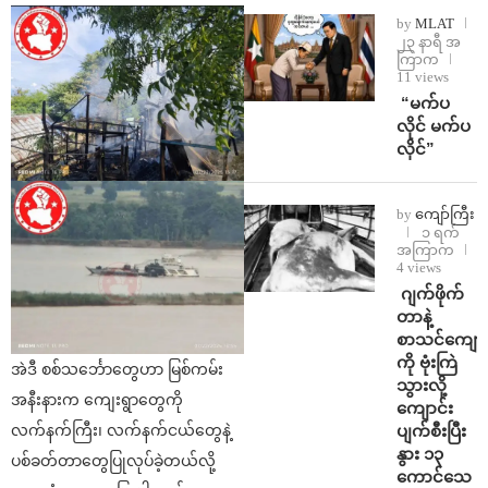
by
MLAT
၂၃ နာရီ အ
ကြာက
11 views
⁨ ⁨“မက်ပ
လိုင် မက်ပ
လိုင်”
by
ကျော်ကြီး
၁ ရက်
အကြာက
4 views
⁨⁩ ⁨ဂျက်ဖိုက်
တာနဲ့
စာသင်ကျောင
ကို ဗုံးကြဲ
အဲဒီ စစ်သင်္ဘောတွေဟာ မြစ်ကမ်း
သွားလို့
အနီးနားက ကျေးရွာတွေကို
ကျောင်း
ပျက်စီးပြီး
လက်နက်ကြီး၊ လက်နက်ငယ်တွေနဲ့
နွား ၁၃
ပစ်ခတ်တာတွေပြုလုပ်ခဲ့တယ်လို့
ကောင်သေ