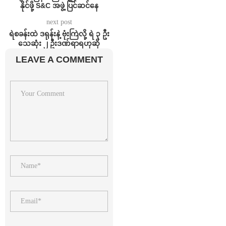
နိုင်ဖို့ S&C အဖွဲ့ ပြင်ဆင်နေ
next post
ရဲစခန်းထဲ ဒရုန်းနဲ့ ဗုံးကြဲလို့ ရဲ ၃ ဦး
သေဆုံး ၂ ဦးဒဏ်ရာရဟုဆို
LEAVE A COMMENT