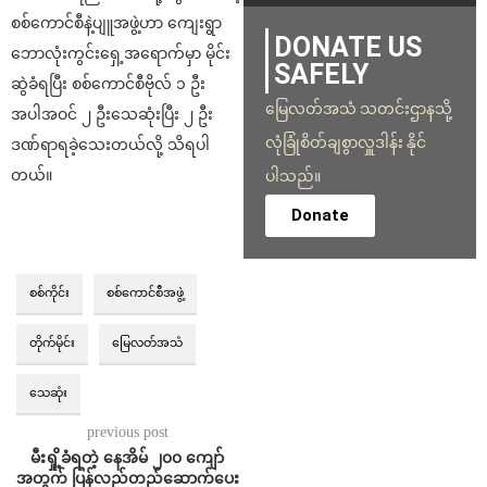
စစ်ကောင်စီနဲ့ပျူအဖွဲ့ဟာ ကျေးရွာ
DONATE US
ဘောလုံးကွင်းရှေ့အရောက်မှာ မိုင်း
SAFELY
ဆွဲခံရပြီး စစ်ကောင်စီဗိုလ် ၁ ဦး
မြေလတ်အသံ သတင်းဌာနသို့
အပါအဝင် ၂ ဦးသေဆုံးပြီး ၂ ဦး
လုံခြုံစိတ်ချစွာလှူဒါန်း နိုင်
ဒဏ်ရာရခဲ့သေးတယ်လို့ သိရပါ
တယ်။
ပါသည်။
Donate
စစ်ကိုင်း
စစ်ကောင်စီအဖွဲ့
တိုက်မိုင်း
မြေလတ်အသံ
သေဆုံး
previous post
မီးရှို့ခံရတဲ့ နေအိမ် ၂၀၀ ကျော်
အတွက် ပြန်လည်တည်ဆောက်ပေး