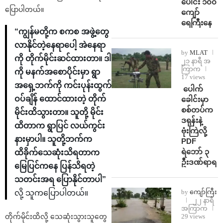
ပေါင်း ၁၀၀
ပြောပါတယ်။
ကျော်
ရေကြီးနေ
“ကျွန်မတို့က စကစ အဖွဲ့တွေ
လာနိုင်တဲ့နေရာပေါ့ အဲနေရာ
by
MLAT
ကို တိုက်မိုင်းဆင်ထားတာ။ ဒါ
၂၁ နာရီ အ
ကြာက
ကို မနက်အစောပိုင်းမှာ ရွာ
17 views
အရှေ့ဘက်ကို ကင်းပုန်းထွက်
⁩ ⁨ပေါက်
ဝပ်ချိန် ထောင်ထားတဲ့ တိုက်
ခေါင်းမှာ
စစ်တပ်က
မိုင်းထိသွားတာ။ သူတို့ မိုင်း
ဒရုန်းနဲ့
ထိတာက ရွာပြင် လယ်ကွင်း
ဗုံးကြဲလို့
နားမှာပါ။ သူတို့ဘက်က
PDF
ရဲဘော် ၃
ထိခိုက်သေဆုံးသိရတာက
ဦးဒဏ်ရာရ
မြေပြင်ကနေ ပြန်သိရတဲ့
သတင်းအရ ပြောနိုင်တာပါ”
by
ကျော်ကြီး
လို့ သူကပြောပါတယ်။
၂၂ နာရီ
အကြာက
29 views
တိုက်မိုင်းထိလို့ သေဆုံးသွားသူတွေ