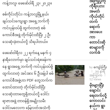
အကြိုပွဲကို
ကန့်ဘလူ၊ ဖေဖော်ဝါရီ ၂၃၊ ၂၀၂၃။
ကိုရီးယား
အမတ်
စစ်ကိုင်းတိုင်း၊ ကန့်ဘလူမြို့နယ်၊
ကိုယ်တိုင်
ချပ်သင်းကျေးရွာ အရှေ့ဘက်ကို
တက်
ရောက်
ကင်းပုန်းဝပ်ဖို့ ထွက်လာတဲ့ စစ်
အားပေး
ကောင်စီအဖွဲ့ တိုက်မိုင်းထိပြီး ၂ ဦး
ကာ
သေဆုံးခဲ့တယ်လို့ သိရပါတယ်။
တောင်းဆို
စာများကို
လက်ခံ
ဖေဖော်ဝါရီလ ၂၂ ရက်နေ့ မနက် ၄
နာရီလောက်မှာ ချပ်သင်းရဲစခန်းက
နေ ရွာအရှေ့ဘက်ကို ကင်းပုန်းဝပ်ဖို့
by
ကျော်ကြီး
၁၇ နာရီ
ထွက်လာတဲ့ အင်အား ၆ ဦးခန့်ပါ စစ်
အကြာက
12 views
ကောင်စီအဖွဲ့ဟာ PDF တွေဘက်က
⁨မိုးများပြီး
ထောင်ထားတဲ့ တိုက်မိုင်းထိပြီး
ချောင်း
သေဆုံးတာတွေရှိတယ်လို့ ဒေါင်း
ရေတက်လို့
ကောလင်း
ရာဇာအဖွဲ့ တာဝန်ရှိအမျိုးသမီး
နယ်က ရွာ
ဒေါင်းမလေးက မြေလတ်အသံကို