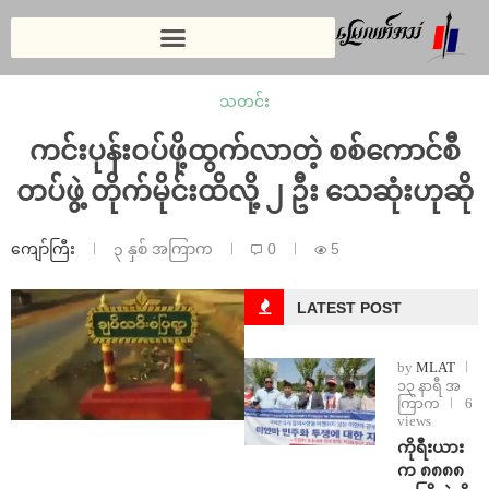
သတင်း
ကင်းပုန်းဝပ်ဖို့ထွက်လာတဲ့ စစ်ကောင်စီ
တပ်ဖွဲ့ တိုက်မိုင်းထိလို့ ၂ ဦး သေဆုံးဟုဆို
ကျော်ကြီး
၃ နှစ် အကြာက
0
5
LATEST POST
by
MLAT
၁၃ နာရီ အ
ကြာက
6
views
ကိုရီးယား
က ၈၈၈၈