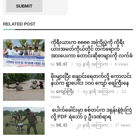
RELATED POST
ကိုရီးယားက ၈၈၈၈ အကြိုပွဲကို ကိုရီး
ယားအမတ်ကိုယ်တိုင် တက်ရောက်
အားပေးကာ တောင်းဆိုစာများကို လက်ခံ
by
MLAT
၁၃ နာရီ အကြာက
6 views
⁨မိုးများပြီး ချောင်းရေတက်လို့ ကောလင်း
နယ်က ရွာပေါင်း ၁၀၀ ကျော် ရေကြီးနေ
by
ကျော်ကြီး
၁၇ နာရီ အကြာက
12
views
⁩ ⁨ပေါက်ခေါင်းမှာ စစ်တပ်က ဒရုန်းနဲ့ဗုံးကြဲ
လို့ PDF ရဲဘော် ၃ ဦးဒဏ်ရာရ
by
MLAT
၂၁ နာရီ အကြာက
17 views