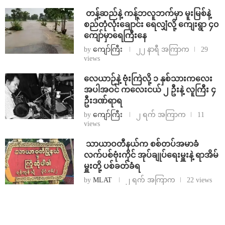
⁩ ⁨တန့်ဆည်နဲ့ ကန့်ဘလူဘက်မှာ မူးမြစ်နဲ့
စည်တုံလုံးချောင်း ရေလျှံလို့ ကျေးရွာ ၄၀
ကျော်မှာရေကြီးနေ
by
ကျော်ကြီး
၂၂ နာရီ အကြာက
29
views
⁨လေယာဉ်နဲ့ ဗုံးကြဲလို့ ၁ နှစ်သားကလေး
အပါအဝင် ကလေးငယ် ၂ ဦးနဲ့ လူကြီး ၄
ဦးဒဏ်ရာရ
by
ကျော်ကြီး
၂ ရက် အကြာက
11
views
⁩ ⁨သာယာဝတီနယ်က စစ်တပ်အမာခံ
လက်ပစ်ဗုံးကိုင် အုပ်ချုပ်ရေးမှူးနဲ့ ရာအိမ်
မှူးတို့ ပစ်ခတ်ခံရ
by
MLAT
၂ ရက် အကြာက
22 views