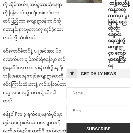
⁩ ⁨တန့်ဆည်နဲ့
ကို ဆိုင်ကယ်နဲ့ တပ်စွဲထားတဲ့နေရာ
ကန့်ဘလူ
ကို ပြန်သယ်သွားပြီး စစ်အင်အား
ဘက်မှာ မူး
ထပ်ဖြည့်ကာ ကျေးရွာဝန်းကျင်ကို
မြစ်နဲ့ စည်
တုံလုံး
တောနင်းရှာဖွေတာတွေ လုပ်ခဲ့သေး
ချောင်း
တယ်လို့ ဆိုပါတယ်။
ရေလျှံလို့
ကျေးရွာ
စစ်ကောင်စီတပ်နဲ့ ပျူအင်အား ၆၀
၄၀ ကျော်
မှာရေကြီး
လောက်ဟာ ချပ်သင်းရဲစခန်းမှာ တပ်
နေ
စွဲနေထိုင်နေတာ ၁ နှစ်နီး ပါးရှိနေပြီး
GET DAILY NEWS
အနီးအနားဝန်းကျင်ကျေးရွာတွေကို
စစ်ကြောင်းထိုးတာနဲ့ ကင်းပုန်းဝပ်တာ
တွေ လုပ်လေ့ရှိတယ်လို့ သိရပါ
တယ်။
ဇန်နဝါရီလ ၃ ရက်နေ့ မနက်ပိုင်းမှာ
ချပ်သင်းရဲစခန်းထဲကနေ ရွာထဲကို
လက်ဖက်ရည်သောက်ဖို့ ထွက်လာတဲ့