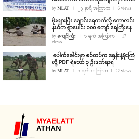
by
MLAT
၂၃ နာရီ အကြာက
6 views
⁨မိုးများပြီး ချောင်းရေတက်လို့ ကောလင်း
နယ်က ရွာပေါင်း ၁၀၀ ကျော် ရေကြီးနေ
by
ကျော်ကြီး
၁ ရက် အကြာက
17
views
⁩ ⁨ပေါက်ခေါင်းမှာ စစ်တပ်က ဒရုန်းနဲ့ဗုံးကြဲ
လို့ PDF ရဲဘော် ၃ ဦးဒဏ်ရာရ
by
MLAT
၁ ရက် အကြာက
22 views
MYAELATT
ATHAN