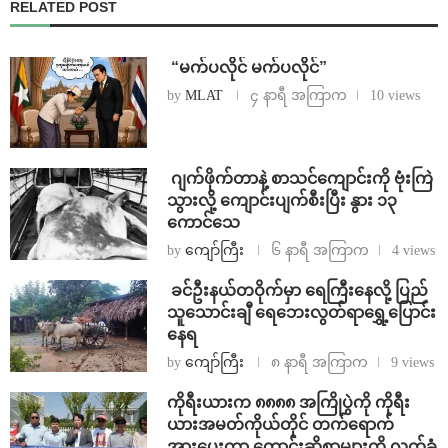
RELATED POST
⁨ ⁨“မက်ပလိုင် မက်ပလိုင်”
by
MLAT
၄ နာရီ အကြာက
10 views
⁨⁩ ⁨ဂျက်ဖိုက်တာနဲ့ စာသင်ကျောင်းကို ဗုံးကြဲ
သွားလို့ ကျောင်းပျက်စီးပြီး နွား ၁၃
ကောင်သေ
by
ကျော်ကြီး
၆ နာရီ အကြာက
4 views
⁩ ⁨ခင်ဦးနယ်တဝိုက်မှာ ရေကြီးနေလို့ ပြည်
သူသောင်းချီ ရေဘေးလွတ်ရာရွှေ့ပြောင်း
နေရ
by
ကျော်ကြီး
၈ နာရီ အကြာက
9 views
ကိုရီးယားက ၈၈၈၈ အကြိုပွဲကို ကိုရီး
ယားအမတ်ကိုယ်တိုင် တက်ရောက်
အားပေးကာ တောင်းဆိုစာများကို လက်ခံ