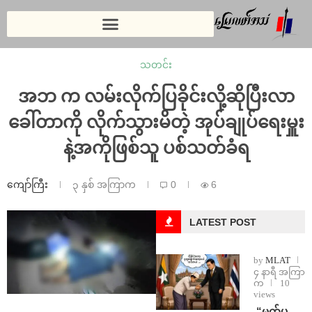
သတင်း
အဘ က လမ်းလိုက်ပြခိုင်းလို့ဆိုပြီးလာ
ခေါ်တာကို လိုက်သွားမိတဲ့ အုပ်ချုပ်ရေးမှူး
နဲ့အကိုဖြစ်သူ ပစ်သတ်ခံရ
ကျော်ကြီး
၃ နှစ် အကြာက
0
6
LATEST POST
by
MLAT
၄ နာရီ အကြာ
က
10
views
⁨ ⁨“မက်ပ