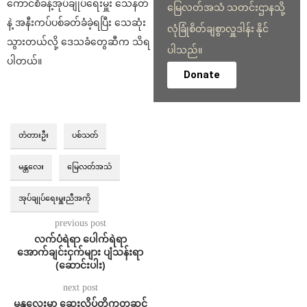
ကောင်စီခန့်အုပ်ချုပ်ရေးမှူး သေနတ်
မြေလတ်အသံ သတင်းဌာနသို့
နဲ့ အနီးကပ်ပစ်ခတ်ခံခဲ့ရပြီး သေဆုံး
လုံခြုံစိတ်ချစွာလှူဒါန်း နိုင်
သွားတယ်လို့ ဒေသခံတွေဆီက သိရ
ပါသည်။
ပါတယ်။
Donate
တံတားဦး
ပစ်သတ်
မန္တလေး
မြေလတ်အသံ
အုပ်ချုပ်ရေးမှူးညီအကို
previous post
လက်ပံရဲရာ ပေါက်ရဲရာ
အောက်ချင်းငှက်များ ပျံသန်းရာ
(ဆောင်းပါး)
next post
မန္တလေးမှာ ဆေးလိပ်တိုကတဆင့်