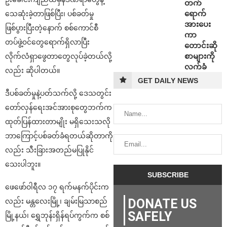
တက်
ရောက်
သေဆုံးခဲ့တာဖြစ်ပြီး၊ ပစ်ခတ်မှု
အားပေး
ဖြစ်ပွားပြီးတဲ့နောက် စစ်ကောင်စီ
ကာ
တပ်ဖွဲ့၀င်တွေရောက်ရှိလာပြီး
တောင်းဆို
စာများကို
လိုက်လံရှာဖွေတာတွေလုပ်ခဲ့တယ်လို့
လက်ခံ
လည်း ဆိုပါတယ်။
GET DAILY NEWS
ဒီပစ်ခတ်မှုနဲ့ပတ်သက်လို့ ဒေသတွင်း
တော်လှန်ရေးအင်အားစုတွေဘက်က
ထုတ်ပြန်ထားတာမျိုး မရှိသေးသလို
ဘာကြောင့်ပစ်ခတ်ခံရတယ်ဆိုတာကို
လည်း သီးခြားအတည်မပြုနိုင်
သေးပါဘူး။
ဖေဖော်ဝါရီလ ၁၇ ရက်မနက်ပိုင်းက
DONATE US
လည်း မန္တလေးမြို့၊ ချမ်းမြသာစည်
SAFELY
မြို့နယ်၊ ရွှေဘုန်းရှိန်ရပ်ကွက်က စစ်