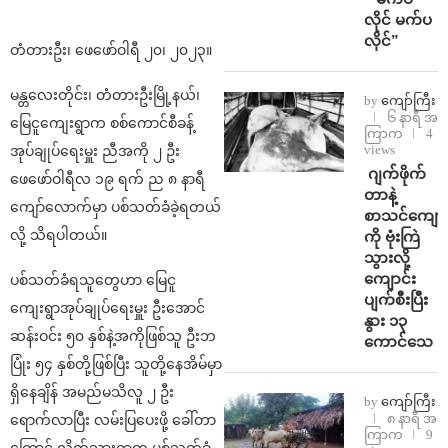
လိုင် မက်ပ
လိုင်”
တံတားဦး၊ ဖေဖော်ဝါရီ ၂၀၊ ၂၀၂၃။
မန္တလေးတိုင်း၊ တံတားဦးမြို့နယ်၊
by
ကျော်ကြီး
၆ နာရီ အ
မြေငူကျေးရွာက စစ်ကောင်စီခန့်
ကြာက
4
views
အုပ်ချုပ်ရေးမှူး ညီအကို ၂ ဦး
⁨⁩ ⁨ဂျက်ဖိုက်
ဖေဖော်ဝါရီလ ၁၉ ရက် ည ၈ နာရီ
တာနဲ့
ကျော်လောက်မှာ ပစ်သတ်ခံခဲ့ရတယ်
စာသင်ကျောင
လို့ သိရပါတယ်။
ကို ဗုံးကြဲ
သွားလို့
ကျောင်း
ပစ်သတ်ခံရသူတွေဟာ မြေငူ
ပျက်စီးပြီး
ကျေးရွာအုပ်ချုပ်ရေးမှူး ဦးအောင်
နွား ၁၃
ဆန်းဝင်း ၅၀ နှစ်နဲ့အကိုဖြစ်သူ ဦးဘ
ကောင်သေ
ပြုံး ၅၄ နှစ်တို့ဖြစ်ပြီး သူတို့နေအိမ်မှာ
ရှိနေချိန် အမည်မသိလူ ၂ ဦး
by
ကျော်ကြီး
၈ နာရီ အ
ရောက်လာပြီး လမ်းပြပေးဖို့ ခေါ်တာ
ကြာက
9
ကြောင့် လိုက်သွားရာက ပစ်သတ်ခံ