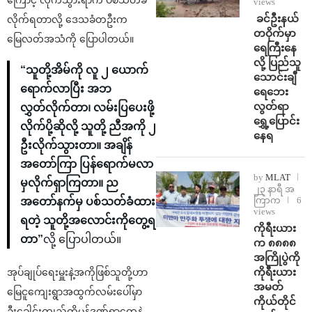
views
⁩ ⁨ခင်ဦးနယ်
လိုက်ရတာလို့ ဒေသခံတဦးက
တဝိုက်မှာ
မြေလတ်အသံကို ပြောပါတယ်။
ရေကြီးနေ
လို့ ပြည်သူ
“သူတို့အိမ်ကို လူ ၂ ယောက်
သောင်းချီ
ရောက်လာပြီး အဘ
ရေဘေး
လွတ်ရာ
လွှတ်လိုက်တာ၊ လမ်းပြပေးဖို့
ရွှေ့ပြောင်း
လိုက်ပို့ဆိုလို့ သူတို့ ညီအကို ၂
နေရ
ဦးလိုက်သွားတာ။ အချိန်
အတော်ကြာ ပြန်ရောက်မလာ
by
MLAT
မှလိုက်ရှာကြတာ။ ည
၂၃ နာရီ အ
ကြာက
6
အတော်နက်မှ ပစ်သတ်ခံထား
views
ရတဲ့ သူတို့အလောင်းကိုတွေ့ရ
ကိုရီးယား
တာ”
လို့ ပြောပါတယ်။
က ၈၈၈၈
အကြိုပွဲကို
ကိုရီးယား
အုပ်ချုပ်ရေးမှူးနဲ့အကိုဖြစ်သူတို့ဟာ
အမတ်
မြေငူကျေးရွာအထွက်လမ်းပေါ်မှာ
ကိုယ်တိုင်
ဦးခေါင်းကျည်ထိမှန်ဒဏ်ရာတွေနဲ့