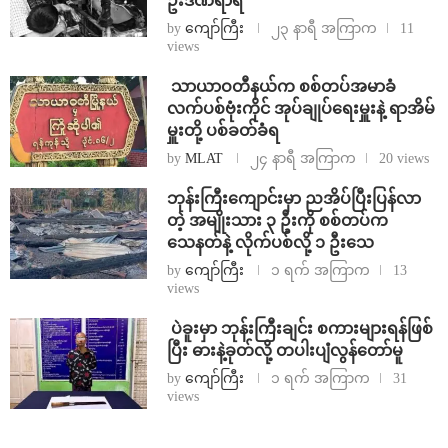
ဦးဒဏ်ရာရ
by
ကျော်ကြီး
၂၃ နာရီ အကြာက
11
views
⁩ ⁨သာယာဝတီနယ်က စစ်တပ်အမာခံ
လက်ပစ်ဗုံးကိုင် အုပ်ချုပ်ရေးမှူးနဲ့ ရာအိမ်
မှူးတို့ ပစ်ခတ်ခံရ
by
MLAT
၂၄ နာရီ အကြာက
20 views
ဘုန်းကြီးကျောင်းမှာ ညအိပ်ပြီးပြန်လာ
တဲ့ အမျိုးသား ၃ ဦးကို စစ်တပ်က
သေနတ်နဲ့ လိုက်ပစ်လို့ ၁ ဦးသေ
by
ကျော်ကြီး
၁ ရက် အကြာက
13
views
⁩ ⁨ပဲခူးမှာ ဘုန်းကြီးချင်း စကားများရန်ဖြစ်
ပြီး ဓားနဲ့ခုတ်လို့ တပါးပျံလွန်တော်မူ
by
ကျော်ကြီး
၁ ရက် အကြာက
31
views