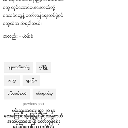
တွေ လုပ်ဆောင်ပေးနေတယ်လို့
ဒေသခံတွေနဲ့ တော်လှန်ရေးတပ်ဖွဲ့ဝင်
တွေထံက သိရပါတယ်။
စာတည်း – ဟိန်းစံ
ပျူစောထီးတပ်ဖွဲ့
ပွင့်ဖြူ
မကွေး
များပြား
မြေလတ်အသံ
ဝင်ရောက်သူ
previous post
⁨မင်းဘူးကကျေးရွာ ၂၀ မှာ
လေကြောင်းနဲ့မြေမြှုပ်မိုင်းအန္တရာယ်
အသိပညာပေးပြီး တော်လှန်ရေး
ရုပ်ရှင်တွေပြသ (ရုပ်/သံ)