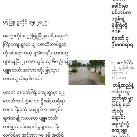
ခေါင်းမှာ
စစ်တပ်က
ဒရုန်းနဲ့
ပွင့်ဖြူ၊ ဇူလိုင် ၁၅၊ ၂၀၂၅။
ဗုံးကြဲလို့
PDF
မကွေးတိုင်း၊ ပွင့်ဖြူမြို့နယ်ရှိ ရေပုတ်
ရဲဘော် ၃
ဦးဒဏ်ရာရ
ကြီးကျေးရွာမှာ ပျူစောထီးတပ်ဖွဲ့ထဲ
ကို ဝင်ရောက်တဲ့ ရွာခံအမျိုးသားတွေ
များနေပြီး ၂ လအတွင်း လူ ၆၀ ဦးခန့်
by
ကျော်ကြီး
၅ နာရီ အ
ပျူစောထီးအင်အားတိုးမြင့်သွား
ကြာက
17 views
တယ်လို့ သိရပါတယ်။
⁩ ⁨တန့်ဆည်နဲ့
ကန့်ဘလူ
မူလက ရေပုတ်ကြီးကျေးရွာမှာ ပျူ
ဘက်မှာ မူး
စောထီးတပ်ဖွဲ့ဝင် ၁၀ ဦးခန့်သာရှိရာ
မြစ်နဲ့ စည်
ကနေ ပြီးခဲ့တဲ့ မေနဲ့ဇွန်လ အတွင်း
တုံလုံး
ချောင်း
ရွာခံအမျိုးသားတွေ ပျူစောထီး
ရေလျှံလို့
တပ်ဖွဲ့ထဲ ဝင်ရောက်မှုများလာပြီး
ကျေးရွာ
လက်ရှိမှာ အင်အား ၇၀ ခန့် အထိရှိ
၄၀ ကျော်