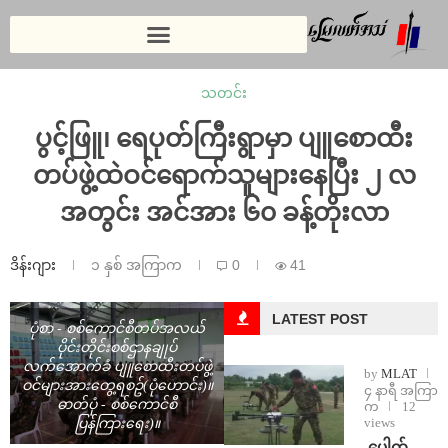
သတင်း
ပွင့်ဖြူ၊ ရေပုတ်ကြီးရွာမှာ ပျူစောထီး
တပ်ဖွဲ့ထဲဝင်ရောက်သူများနေပြီး ၂ လ
အတွင်း အင်အား ၆၀ ခန့်တိုးလာ
ဒိန်းဂျား
၁ နှစ် အကြာက
0
41
LATEST POST
ပုံစာ - စစ်ကောင်စီတပ်အလယ်
ပိုင်းတိုင်းစစ်ဌာနချုပ်
လက်အောက်ခံ ပျူစောထီးတပ်ဖွဲ့
by
MLAT
ဝင်များအားတွေ့ရစဥ်(ပုံဟောင်း)။
၄ နာရီ အကြာ
ဓာတ်ပုံ - စစ်ကောင်စီ
က
12
views
ပြန်ကြားရေး)။
⁩ ⁨ပေါက်