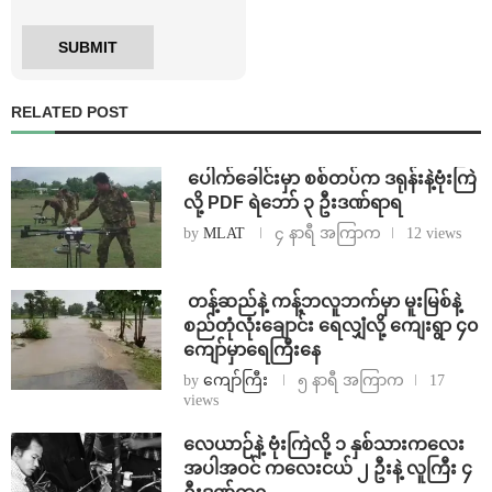
RELATED POST
⁩ ⁨ပေါက်ခေါင်းမှာ စစ်တပ်က ဒရုန်းနဲ့ဗုံးကြဲ
လို့ PDF ရဲဘော် ၃ ဦးဒဏ်ရာရ
by
MLAT
၄ နာရီ အကြာက
12 views
⁩ ⁨တန့်ဆည်နဲ့ ကန့်ဘလူဘက်မှာ မူးမြစ်နဲ့
စည်တုံလုံးချောင်း ရေလျှံလို့ ကျေးရွာ ၄၀
ကျော်မှာရေကြီးနေ
by
ကျော်ကြီး
၅ နာရီ အကြာက
17
views
⁨လေယာဉ်နဲ့ ဗုံးကြဲလို့ ၁ နှစ်သားကလေး
အပါအဝင် ကလေးငယ် ၂ ဦးနဲ့ လူကြီး ၄