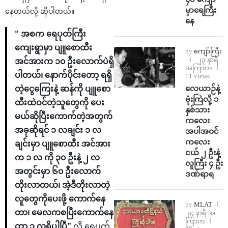
မှာရေကြီး
နေတယ်လို့ ဆိုပါတယ်။
နေ
“ အစက ရေပုတ်ကြီး
ကျေးရွာမှာ ပျူစောထီး
by
ကျော်ကြီး
၂၃ နာရီ
အင်အားက ၁၀ ဦးလောက်ပဲရှိ
အကြာက
ပါတယ်၊ နောက်ပိုင်းတော့ ရရှိ
11 views
⁨လေယာဉ်နဲ့
တဲ့ငွေကြေးနဲ့ ဆန်ကို ပျူစော
ဗုံးကြဲလို့ ၁
ထီးထဲဝင်တဲ့သူတွေကို ပေး
နှစ်သား
မယ်ဆိုပြီးကောက်တဲ့အတွက်
ကလေး
အခုဆိုရင် ၁ လချင်း ၁ လ
အပါအဝင်
ကလေး
ချင်းမှာ ပျူစောထီး အင်အား
ငယ် ၂ ဦးနဲ့
က ၁ လ ကို ၃၀ ဦးနဲ့ ၂ လ
လူကြီး ၄ ဦး
အတွင်းမှာ ၆၀ ဦးလောက်
ဒဏ်ရာရ
တိုးလာတယ်၊ အဲ့ဒီတိုးလာတဲ့
လူတွေကိုပေးဖို့ ကောက်နေ
by
MLAT
တာ၊ မေလကစပြီးကောက်နေ
၂၄ နာရီ အ
ကြာက
တာ ၃ လရှိပါပြီ”
လို့ ရေပုတ်