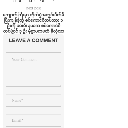
next post
ကျောက်ကြီးမှာ တိုက်ပွဲအတွင်းပိတ်မိ
ပြီးကျန်ခဲ့တဲ့ စစ်ကောင်စီတပ်သား ၁
ဦးကို ဖမ်းမိ၊ နမခက စစ်ကောင်စီ
တပ်ဖွဲ့ဝင် ၃ ဦး မုံရွာပကဖထံ ခိုလှုံလာ
LEAVE A COMMENT