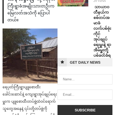
20 views
ကြီးရွာခံအမျိုးသားတဦးက
⁩ ⁨သာယာဝ
တီနယ်က
မြေလတ်အသံကို ပြောပါ
စစ်တပ်အ
တယ်။
မာခံ
လက်ပစ်ဗုံး
ကိုင်
အုပ်ချုပ်
ရေးမှူးနဲ့ ရာ
အိမ်မှူးတို့
ပစ်ခတ်ခံရ
GET DAILY NEWS
ရေပုတ်ကြီးရွာပျူစောထီး
ခေါင်းဆောင်နဲ့ ကျေးရွာအုပ်ချုပ်ရေး
မှူးက ပျူစောထီးတပ်ဖွဲ့ထဲဝင်ရောက်
သူတွေအနေနဲ့ ၎င်းတို့တပ်ဖွဲ့ကို