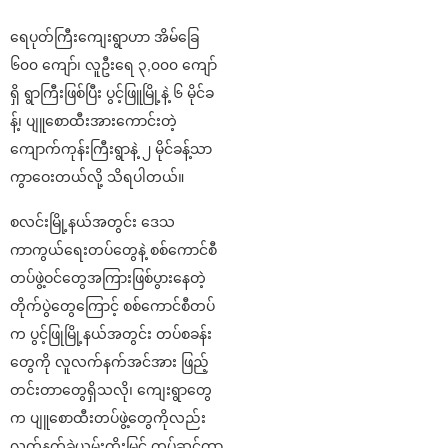
ရေပုတ်ကြီးကျေးရွာဟာ အိမ်ခြေ
၆၀၀ ကျော်၊ လူဦးရေ ၃,၀၀၀ ကျော်
ရှိ ရွာကြီးဖြစ်ပြီး ပွင့်ဖြူမြို့နဲ့ ၆ မိုင်ခ
န့်၊ ပျူစောထီးအားကောင်းတဲ့
ကျောက်ကုန်းကြီးရွာနဲ့ ၂ မိုင်ခန့်သာ
ကွာဝေးတယ်လို့ သိရပါတယ်။
စလင်းမြို့နယ်အတွင်း ဒေသ
ကာကွယ်ရေးတပ်တွေနဲ့ စစ်ကောင်စီ
တပ်ဖွဲ့ဝင်တွေအကြားဖြစ်ပွားနေတဲ့
တိုက်ပွဲတွေကြောင့် စစ်ကောင်စီတပ်
က ပွင့်ဖြုမြို့နယ်အတွင်း တပ်စခန်း
တွေကို လူလက်နက်အင်အား ဖြည့်
တင်းတာတွေရှိသလို၊ ကျေးရွာတွေ
က ပျူစောထီးတပ်ဖွဲ့တွေကိုလည်း
လက်နက်ခဲယမ်းတိုးမြှင့် တပ်ဆင်တာ