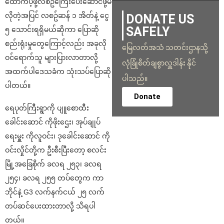
ထောက်ပံ့ဖို့လစဥ်ကြေးပေးဆောင်ဖို့မ
လိုတဲ့အပြင် လစဥ်ဆန် ၁ အိတ်နဲ့ ငွေ
DONATE US
SAFELY
၅ သောင်းရရှိမယ်ဆိုကာ ပြောဆို
စည်းရုံးမှုတွေကြောင့်လည်း အခုလို
မြေလတ်အသံ သတင်းဌာနသို့
ဝင်ရောက်သူ များပြားလာတာလို့
လုံခြုံစိတ်ချစွာလှူဒါန်း နိုင်
အထက်ပါဒေသခံက သုံးသပ်ပြောဆို
ပါသည်။
ပါတယ်။
Donate
ရေပုတ်ကြီးရွာကို ပျူစောထီး
ခေါင်းဆောင် ကိုဖိုးဌေး၊ အုပ်ချုပ်
ရေးမှူး ကိုလူဝင်း၊ ဒုခေါင်းဆောင် ကို
ဝင်းလှိုင်တို့က ဦးစီးပြီးတော့ စလင်း
မြို့အခြေစိုက် ခလရ ၂၅၃၊ ခလရ
၂၅၄၊ ခလရ ၂၅၅ တပ်တွေက ကာ
ဘိုင်နဲ့ G3 လက်နက်ငယ် ၂၅ လက်
တပ်ဆင်ပေးထားတာလို့ သိရပါ
တယ်။