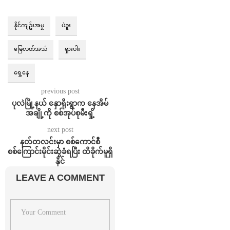
နိုင်ကျဥ်းအမှု
ပဲခူး
မြေလတ်အသံ
ရှားပါး
ရှေ့နေ
previous post
ပုလဲမြို့နယ် နှောရိုးရွာက နေအိမ်
အချို့ကို စစ်အုပ်စုမီးရှို့
next post
နတ်တလင်းမှာ စစ်ကောင်စီ
စစ်ကြောင်းမိုင်းဆွဲခံရပြီး ထိခိုက်မူရှိ
နိုင်
LEAVE A COMMENT