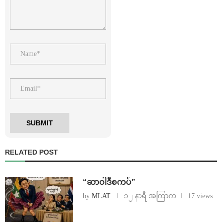
RELATED POST
“ဆာဝါဒီစကပ်”
by
MLAT
၁၂ နာရီ အကြာက
17 views