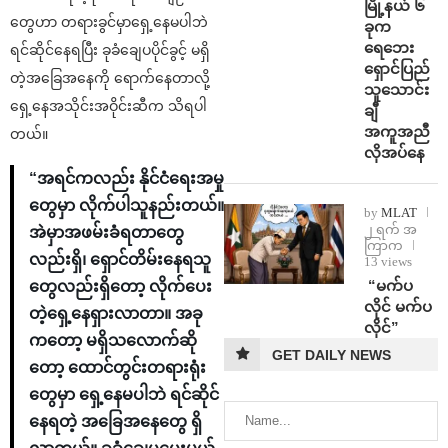
မြို့နယ် ၆
တွေဟာ တရားခွင်မှာရှေ့နေမပါဘဲ
ခုက
ရေဘေး
ရင်ဆိုင်နေရပြီး ခုခံချေပပိုင်ခွင့် မရှိ
ရှောင်ပြည်
တဲ့အခြေအနေကို ရောက်နေတာလို့
သူသောင်း
ရှေ့နေအသိုင်းအဝိုင်းဆီက သိရပါ
ချီ
အကူအညီ
တယ်။
လိုအပ်နေ
“အရင်ကလည်း နိုင်ငံရေးအမှု
တွေမှာ လိုက်ပါသူနည်းတယ်။
by
MLAT
၂ ရက် အ
အဲမှာအဖမ်းခံရတာတွေ
ကြာက
လည်းရှိ၊ ရှောင်တိမ်းနေရသူ
13 views
⁨ ⁨“မက်ပ
တွေလည်းရှိတော့ လိုက်ပေး
လိုင် မက်ပ
တဲ့ရှေ့နေရှားလာတာ။ အခု
လိုင်”
ကတော့ မရှိသလောက်ဆို
GET DAILY NEWS
တော့ ထောင်တွင်းတရားရုံး
တွေမှာ ရှေ့နေမပါဘဲ ရင်ဆိုင်
နေရတဲ့ အခြေအနေတွေ ရှိ