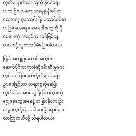
လွတ်မြောက်လာကြတဲ့ နိုင်ငံရေး
အကျဉ်းသားတွေအနေနဲ့ နီးစပ်ရာ
လေးတွေ စုဆောင်းပြီး ထောင်ဝင်စာ
အဖြစ် စားစရာ၊ ဆေးဝါးတွေကို ပို့
ပေးနေတဲ့ အလုပ်ကို လုပ်ဖြစ်နေ
တယ်လို့ သူကထပ်မံပြောပါတယ်။
ပြည်အကျဉ်းထောင်အတွင်း
နောက်ပိုင်းတရားစွဲဆိုဖမ်းဆီးမှုများ
တွင် အကြမ်းဖက်တိုက်ဖျက်ရေး
ဥပဒေဖြင့်သာ တရားစွဲဆိုနေပြီး
လိုက်ပါဆဲအမှုတွေပြီးပြတ်သွားတဲ့
ရှေ့နေတွေအနေနဲ့ အခြားနိုင်ကျဉ်း
အမှုတွေကိုလိုက်ပါပေးဖို့ ရှောင်ရှား
လာကြတယ်လို့ သိရပါတယ်။