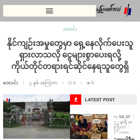
သတင်း
နိုင်ကျဉ်းအမှုတွေမှာ ရှေ့နေလိုက်ပေးသူ
ရှားလာသလို ငွေများစွာပေးရလို့
ကိုယ်တိုင်တရားရင်ဆိုင်နေရသူတွေရှိ
ဝေလင်း
၃ နှစ် အကြာက
0
9
LATEST POST
by
MLAT
၁၂ နာရီ အ
ကြာက
17 views
“ဆာဝါဒီစ