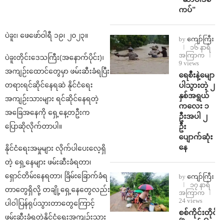
ကပ်”
ပဲခူး၊ ဖေဖော်ဝါရီ ၁၉၊ ၂၀၂၃။
by
ကျော်ကြီး
၁၆ နာရီ
အကြာက
ပဲခူးတိုင်းဒေသကြီး(အနောက်ပိုင်း)၊
9 views
အကျဉ်းထောင်တွေမှာ ဖမ်းဆီးခံရပြီး
ရေစီးနဲ့မျော
ပါသွားတဲ့ ၂
တရားရင်ဆိုင်နေရဆဲ နိုင်ငံရေး
နှစ်အရွယ်
အကျဉ်းသားများ ရင်ဆိုင်နေရတဲ့
ကလေး ၁
အခြေအနေကို ရှေ့နေ့တဦးက
ဦးအပါ ၂
ဦး
ပြောဆိုလိုက်တာပါ။
ပျောက်ဆုံး
နေ
နိုင်ငံရေးအမှုများ လိုက်ပါပေးလေ့ရှိ
တဲ့ ရှေ့နေများ ဖမ်းဆီးခံရတာ၊
ရှောင်တိမ်းနေရတာ၊ ခြိမ်းခြောက်ခံရ
by
ကျော်ကြီး
၁၇ နာရီ
တာတွေရှိလို့ တချို့ရှေ့နေတွေလည်း
အကြာက
24 views
ပါဝါပြန်ရုပ်သွားတာတွေကြောင့်
စစ်ကိုင်းတိုင်း
ဖမ်းဆီးခံရတဲ့နိုင်ငံရေးအကျဉ်းသား