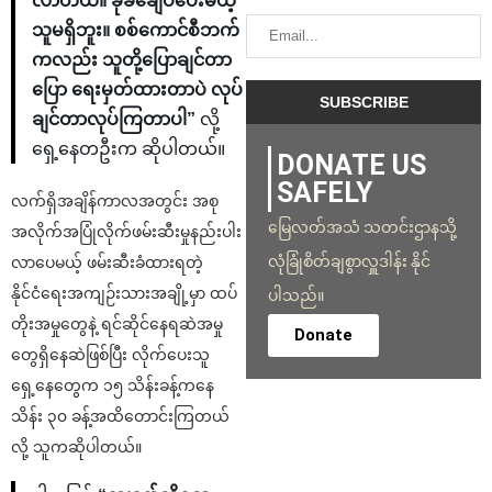
လာတယ်။ ခုခံချေပပေးမယ့်
သူမရှိဘူး။ စစ်ကောင်စီဘက်
ကလည်း သူတို့ပြောချင်တာ
ပြော ရေးမှတ်ထားတာပဲ လုပ်
ချင်တာလုပ်ကြတာပါ”
လို့
ရှေ့နေတဦးက ဆိုပါတယ်။
DONATE US
SAFELY
လက်ရှိအချိန်ကာလအတွင်း အစု
မြေလတ်အသံ သတင်းဌာနသို့
အလိုက်အပြုံလိုက်ဖမ်းဆီးမှုနည်းပါး
လုံခြုံစိတ်ချစွာလှူဒါန်း နိုင်
လာပေမယ့် ဖမ်းဆီးခံထားရတဲ့
နိုင်ငံရေးအကျဉ်းသားအချို့မှာ ထပ်
ပါသည်။
တိုးအမှုတွေနဲ့ ရင်ဆိုင်နေရဆဲအမှု
Donate
တွေရှိနေဆဲဖြစ်ပြီး လိုက်ပေးသူ
ရှေ့နေတွေက ၁၅ သိန်းခန့်ကနေ
သိန်း ၃၀ ခန့်အထိတောင်းကြတယ်
လို့ သူကဆိုပါတယ်။