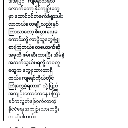
ဒါအပြင်
“ကျနော်သိရသ
လောက်တော့ နိုင်ကျဉ်းတွေ
မှာ ထောင်ဝင်စာခက်ခဲရှားပါး
လာတယ်။ တချို့လည်းနှစ်
ကြာလာတော့ စီးပွားရေးမ
ကောင်းလို့ လာပို့သူတွေနဲ့မျှ
စားကြတယ်။ တယောက်ဆို
အခုထိ ဖမ်းဆီးထားပြီး အိမ်နဲ့
အဆက်သွယ်မရလို့ ဘဝတူ
တွေက ကျွေးထားတာရှိ
တယ်။ ကျနော်ကိုယ်တိုင်
ကြုံတွေ့ခဲ့ရတာ။”
လို့ ပြည်
အကျဉ်းထောင်ကနေ မကြာ
ခင်ကလွတ်မြောက်လာတဲ့
နိုင်ငံရေးအကျဉ်းသားတဦး
က ဆိုပါတယ်။