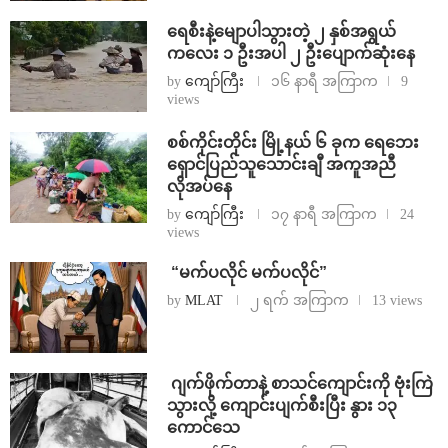
ရေစီးနဲ့မျောပါသွားတဲ့ ၂ နှစ်အရွယ်
ကလေး ၁ ဦးအပါ ၂ ဦးပျောက်ဆုံးနေ
by
ကျော်ကြီး
၁၆ နာရီ အကြာက
9
views
စစ်ကိုင်းတိုင်း မြို့နယ် ၆ ခုက ရေဘေး
ရှောင်ပြည်သူသောင်းချီ အကူအညီ
လိုအပ်နေ
by
ကျော်ကြီး
၁၇ နာရီ အကြာက
24
views
⁨ ⁨“မက်ပလိုင် မက်ပလိုင်”
by
MLAT
၂ ရက် အကြာက
13 views
⁨⁩ ⁨ဂျက်ဖိုက်တာနဲ့ စာသင်ကျောင်းကို ဗုံးကြဲ
သွားလို့ ကျောင်းပျက်စီးပြီး နွား ၁၃
ကောင်သေ