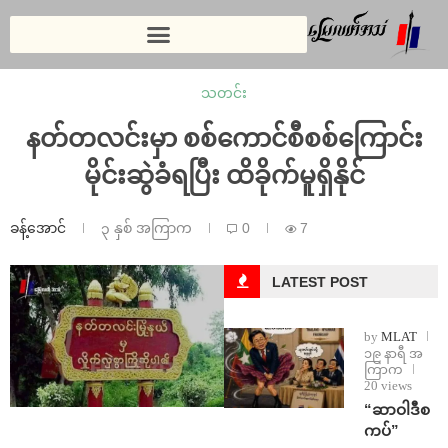
သတင်း
နတ်တလင်းမှာ စစ်ကောင်စီစစ်ကြောင်း
မိုင်းဆွဲခံရပြီး ထိခိုက်မူရှိနိုင်
ခန့်အောင်
၃ နှစ် အကြာက
0
7
LATEST POST
by
MLAT
၁၉ နာရီ အ
ကြာက
20 views
“ဆာဝါဒီစ
ကပ်”