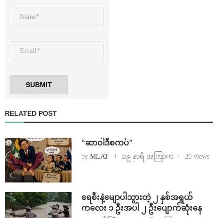
RELATED POST
“ဆာဝါဒီစကပ်”
by
MLAT
၁၉ နာရီ အကြာက
20 views
ရေစီးနဲ့မျောပါသွားတဲ့ ၂ နှစ်အရွယ်
ကလေး ၁ ဦးအပါ ၂ ဦးပျောက်ဆုံးနေ