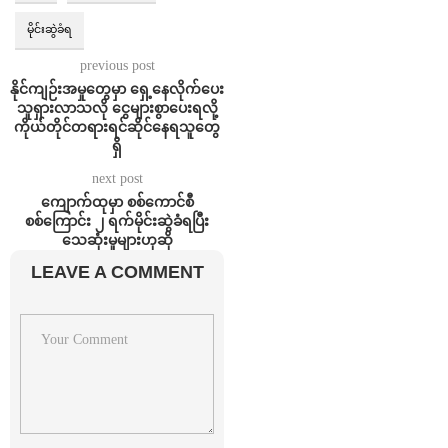
မိုင်းဆွဲခံရ
previous post
နိုင်ကျဉ်းအမှုတွေမှာ ရှေ့နေလိုက်ပေး
သူရှားလာသလို ငွေများစွာပေးရလို့
ကိုယ်တိုင်တရားရင်ဆိုင်နေရသူတွေ
ရှိ
next post
ကျောက်ထုမှာ စစ်ကောင်စီ
စစ်ကြောင်း ၂ ရက်မိုင်းဆွဲခံရပြီး
သေဆုံးမှုများဟုဆို
LEAVE A COMMENT