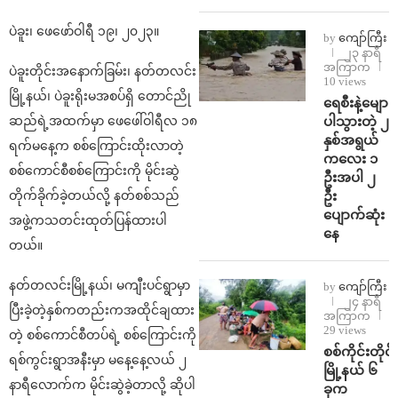
ပဲခူး၊ ဖေဖော်ဝါရီ ၁၉၊ ၂၀၂၃။
by
ကျော်ကြီး
၂၃ နာရီ
အကြာက
ပဲခူးတိုင်းအနောက်ခြမ်း၊ နတ်တလင်း
10 views
မြို့နယ်၊ ပဲခူးရိုးမအစပ်ရှိ တောင်ညို
ရေစီးနဲ့မျော
ပါသွားတဲ့ ၂
ဆည်ရဲ့အထက်မှာ ဖေဖေါ်ဝါရီလ ၁၈
နှစ်အရွယ်
ရက်မနေ့က စစ်ကြောင်းထိုးလာတဲ့
ကလေး ၁
စစ်ကောင်စီစစ်ကြောင်းကို မိုင်းဆွဲ
ဦးအပါ ၂
ဦး
တိုက်ခိုက်ခဲ့တယ်လို့ နတ်စစ်သည်
ပျောက်ဆုံး
အဖွဲ့ကသတင်းထုတ်ပြန်ထားပါ
နေ
တယ်။
နတ်တလင်းမြို့နယ်၊ မကျီးပင်ရွာမှာ
by
ကျော်ကြီး
၂၄ နာရီ
ပြီးခဲ့တဲ့နှစ်ကတည်းကအထိုင်ချထား
အကြာက
29 views
တဲ့ စစ်ကောင်စီတပ်ရဲ့ စစ်ကြောင်းကို
စစ်ကိုင်းတိုင်း
ရစ်ကွင်းရွာအနီးမှာ မနေ့နေ့လယ် ၂
မြို့နယ် ၆
နာရီလောက်က မိုင်းဆွဲခဲ့တာလို့ ဆိုပါ
ခုက