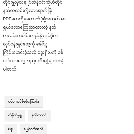
တိုင်းမှူးဗိုလ်ချုပ်ထိန်ဝင်းကိုယ်တိုင်
နတ်တလင်းကိုလာရောက်ပြီး
PDFတွေကိုမထောက်ပံ့ဖို့အတွက် မာ
ရှယ်လောကြေညာထားတဲ့ နတ်
တလင်း၊ ပေါင်းတည်နဲ့ အုပ်ဖိုက
လုပ်ငန်းရှင်တွေကို ခေါ်ယူ
ကြိမ်းမောင်းခဲ့သလို ပဲခူးရိုးမကို စစ်
အင်အားတွေလည်း တိုးချဲ့ချထားခဲ့
ပါတယ်။
စစ်ကောင်စီစစ်ကြောင်း
ထိခိုက်မှုရှိ
နတ်တလင်း
ပဲခူး
မြေလတ်အသံ