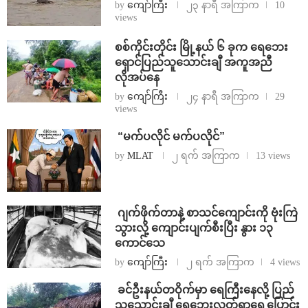
by
ကျော်ကြီး
၂၃ နာရီ အကြာက
10
views
စစ်ကိုင်းတိုင်း မြို့နယ် ၆ ခုက ရေဘေး
ရှောင်ပြည်သူသောင်းချီ အကူအညီ
လိုအပ်နေ
by
ကျော်ကြီး
၂၄ နာရီ အကြာက
29
views
⁨ ⁨“မက်ပလိုင် မက်ပလိုင်”
by
MLAT
၂ ရက် အကြာက
13 views
⁨⁩ ⁨ဂျက်ဖိုက်တာနဲ့ စာသင်ကျောင်းကို ဗုံးကြဲ
သွားလို့ ကျောင်းပျက်စီးပြီး နွား ၁၃
ကောင်သေ
by
ကျော်ကြီး
၂ ရက် အကြာက
4 views
⁩ ⁨ခင်ဦးနယ်တဝိုက်မှာ ရေကြီးနေလို့ ပြည်
သူသောင်းချီ ရေဘေးလွတ်ရာရွှေ့ပြောင်း