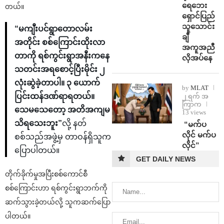
ရေဘေး
တယ်။
ရှောင်ပြည်
သူသောင်း
“မကျီးပင်ရွာတောလမ်း
ချီ
အတိုင်း စစ်ကြောင်းထိုးလာ
အကူအညီ
တာကို ရစ်ကွင်းရွာအနီးကနေ
လိုအပ်နေ
သတင်းအရစောင့်ပြီးမိုင်း ၂
လုံးဆွဲခဲ့တာပါ။ ၃ ယောက်
by
MLAT
ပြင်းထန်ဒဏ်ရာရတယ်။
၂ ရက် အ
ကြာက
သေမသေတော့ အတိအကျမ
13 views
သိရသေးဘူး”
လို့ နတ်
⁨ ⁨“မက်ပ
လိုင် မက်ပ
စစ်သည်အဖွဲ့မှ တာဝန်ရှိသူက
လိုင်”
ပြောပါတယ်။
GET DAILY NEWS
တိုက်ခိုက်မှုအပြီးစစ်ကောင်စီ
စစ်ကြောင်းဟာ ရစ်ကွင်းရွာဘက်ကို
ဆက်သွားခဲ့တယ်လို့ သူကဆက်ပြော
ပါတယ်။