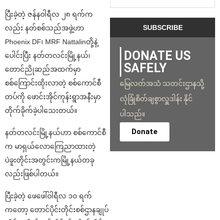
ပြီးခဲ့တဲ့ ဇန်နဝါရီလ ၂၈ ရက်က
လည်း နတ်စစ်သည်အဖွဲ့ဟာ
Phoenix DF၊ MRF Nattalinတို့နဲ့
DONATE US
ပေါင်းပြီး နတ်တလင်းမြို့နယ်၊
SAFELY
တောင်ညိုဆည်အထက်မှာ
စစ်ကြောင်းထိုးလာတဲ့ စစ်ကောင်စီ
မြေလတ်အသံ သတင်းဌာနသို့
တပ်ကို ဖောင်းအိုင်ကုန်းရွာအနီးမှာ
လုံခြုံစိတ်ချစွာလှူဒါန်း နိုင်
တိုက်ခိုက်ခဲ့ပါသေးတယ်။
ပါသည်။
Donate
နတ်တလင်းမြို့နယ်ဟာ စစ်ကောင်စီ
က မာရှယ်လောကြေညာထားတဲ့
ပဲခူးတိုင်းအတွင်းကမြို့နယ်တခု
လည်းဖြစ်ပါတယ်။
ပြီးခဲ့တဲ့ ဖေဖေါ်ဝါရီလ ၁၀ ရက်
ကတော့ တောင်ပိုင်းတိုင်းစစ်ဌာနချုပ်