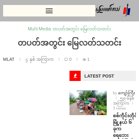
Multi Media
,
တပတ်အတွင်း မြေလတ်သတင်း
တပတ်အတွင်း မြေလတ်သတင်း
MLAT
၄ နှစ် အကြာက
0
1
LATEST POST
by
ကျော်ကြီး
၅၉ မိနစ်
အကြာက
3 views
စစ်ကိုင်းတိုင်း
မြို့နယ် ၆
ခုက
ရေဘေး