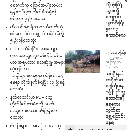
ကို ဗုံးကြဲ
ရေးဂိတ်ကို မြောင်အမျိုးသမီးဒ
သွားလို့
ရုန်းတပ်ဖွဲ့က တိုက်ခိုက်ခဲ့လို့
ကျောင်း
စစ်သား ၄ ဦး သေဆုံး
ပျက်စီးပြီး
ထီးလင်းမှာ ရိက္ခာသယ်ထွက်တဲ့
နွား ၁၃
စစ်ကောင်စီတပ်ဖွဲ့ တိုက်မိုင်းမိလို့
ကောင်သေ
၅ ဦးခန့်သေဆုံး
အာဏာသိမ်းပြီးတနှစ်ကျော်
by
ကျော်ကြီး
ကာလအတွင်းမှာ စစ်ကိုင်းတိုင်း
၁ ရက်
ဟာ အရပ်သား သေဆုံးမှု အများ
အကြာက
9 views
ဆုံးဖြစ်လာ
⁩ ⁨ခင်ဦးနယ်
-ခင်ဦးမှာ စစ်အုပ်စုတပ်စွဲထားတဲ့
တဝိုက်မှာ
နေရာ တိုက်ခိုက်ခံရပြီး ၁၃ ဦးခန့်
ရေကြီးနေ
သေဆုံး
လို့ ပြည်သူ
နတ်တလင်းမှာ PDF တွေ
သောင်းချီ
တိုက်ခိုက်တာခံရလို့ ၁ပတ်
ရေဘေး
လွတ်ရာ
အတွင်း စစ်သား ၁၆ဦးနီးပါး
ရွှေ့ပြောင်း
သေဆုံး
နေရ
ဇီးပြားရွာက အလင်းဝင်လာတဲ့