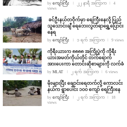
by
ကျော်ကြီး
၂၂ နာရီ အကြာက
4
views
⁩ ⁨ခင်ဦးနယ်တဝိုက်မှာ ရေကြီးနေလို့ ပြည်
သူသောင်းချီ ရေဘေးလွတ်ရာရွှေ့ပြောင်း
နေရ
by
ကျော်ကြီး
၁ ရက် အကြာက
9 views
ကိုရီးယားက ၈၈၈၈ အကြိုပွဲကို ကိုရီး
ယားအမတ်ကိုယ်တိုင် တက်ရောက်
အားပေးကာ တောင်းဆိုစာများကို လက်ခံ
by
MLAT
၂ ရက် အကြာက
6 views
⁨မိုးများပြီး ချောင်းရေတက်လို့ ကောလင်း
နယ်က ရွာပေါင်း ၁၀၀ ကျော် ရေကြီးနေ
by
ကျော်ကြီး
၂ ရက် အကြာက
18
views