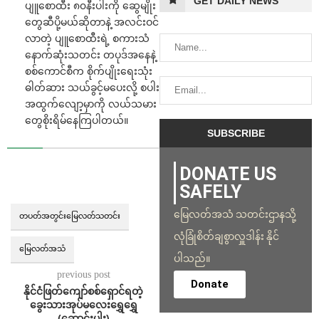
GET DAILY NEWS
ပျူစောထီး ၈၀နီးပါးကို ဆွေမျိုး
တွေဆီပို့မယ်ဆိုတာနဲ့ အလင်းဝင်
လာတဲ့ ပျူစောထီးရဲ့ စကားသံ
နောက်ဆုံးသတင်း တပုဒ်အနေနဲ့
စစ်ကောင်စီက စိုက်ပျိုးရေးသုံး
ဓါတ်ဆား သယ်ခွင့်မပေးလို့ စပါး
အထွက်လျော့မှာကို လယ်သမား
တွေစိုးရိမ်နေကြပါတယ်။
DONATE US
SAFELY
မြေလတ်အသံ သတင်းဌာနသို့
တပတ်အတွင်းမြေလတ်သတင်း
လုံခြုံစိတ်ချစွာလှူဒါန်း နိုင်
မြေလတ်အသံ
ပါသည်။
previous post
Donate
နိုင်ငံဖြတ်ကျော်စစ်ရှောင်ရတဲ့
ခွေးသားအုပ်မလေးရွှေရွှေ
(ဆောင်းပါး)