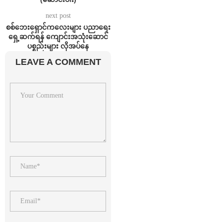
next post
စစ်ဘေးရှောင်ကလေးများ ပညာရေး
ရှေ့ဆက်ရန် ကျောင်းအသုံးဆောင်
ပစ္စည်းများ လိုအပ်နေ
LEAVE A COMMENT