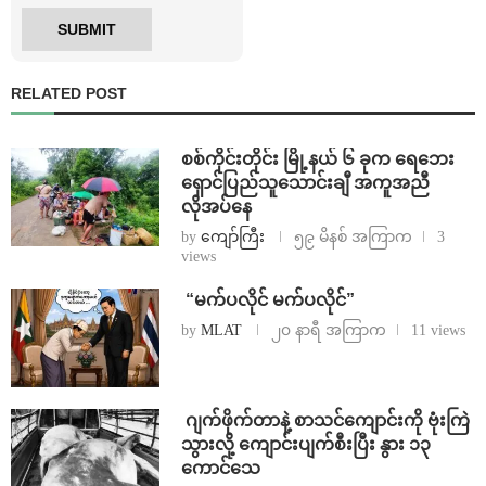
RELATED POST
စစ်ကိုင်းတိုင်း မြို့နယ် ၆ ခုက ရေဘေး
ရှောင်ပြည်သူသောင်းချီ အကူအညီ
လိုအပ်နေ
by
ကျော်ကြီး
၅၉ မိနစ် အကြာက
3
views
⁨ ⁨“မက်ပလိုင် မက်ပလိုင်”
by
MLAT
၂၀ နာရီ အကြာက
11 views
⁨⁩ ⁨ဂျက်ဖိုက်တာနဲ့ စာသင်ကျောင်းကို ဗုံးကြဲ
သွားလို့ ကျောင်းပျက်စီးပြီး နွား ၁၃
ကောင်သေ