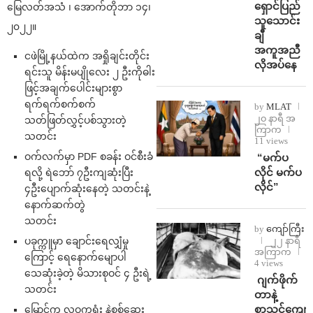
ရှောင်ပြည်
မြေလတ်အသံ ၊ အောက်တိုဘာ ၁၄၊
သူသောင်း
၂၀၂၂။
ချီ
အကူအညီ
ငဖဲမြို့နယ်ထဲက အရှိုချင်းတိုင်း
လိုအပ်နေ
ရင်းသူ မိန်းမပျိုလေး ၂ ဦးကိုဓါး
ဖြင့်အချက်ပေါင်းများစွာ
ရက်ရက်စက်စက်
by
MLAT
၂၀ နာရီ အ
သတ်ဖြတ်လွှင့်ပစ်သွားတဲ့
ကြာက
သတင်း
11 views
ဝက်လက်မှာ PDF စခန်း ဝင်စီးခံ
⁨ ⁨“မက်ပ
လိုင် မက်ပ
ရလို့ ရဲဘော် ၇ဦးကျဆုံးပြီး
လိုင်”
၄ဦး‌ပျောက်ဆုံးနေတဲ့ သတင်းနဲ့
နောက်ဆက်တွဲ
သတင်း
by
ကျော်ကြီး
ပခုက္ကူမှာ ချောင်းရေလျှံမှု
၂၂ နာရီ
အကြာက
ကြောင့် ရေနောက်မျောပါ
4 views
သေဆုံးခဲ့တဲ့ မိသားစုဝင် ၄ ဦးရဲ့
⁨⁩ ⁨ဂျက်ဖိုက်
သတင်း
တာနဲ့
စာသင်ကျောင
မြောင်က လဝကရုံး နဲ့စစ်ဆေး