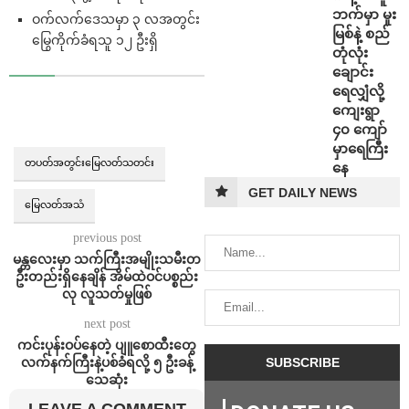
ဘက်မှာ မူး
ဝက်လက်ဒေသမှာ ၃ လအတွင်း
မြစ်နဲ့ စည်
မြွေကိုက်ခံရသူ ၁၂ ဦးရှိ
တုံလုံး
ချောင်း
ရေလျှံလို့
ကျေးရွာ
၄၀ ကျော်
မှာရေကြီး
တပတ်အတွင်းမြေလတ်သတင်း
နေ
GET DAILY NEWS
မြေလတ်အသံ
previous post
မန္တလေးမှာ သက်ကြီးအမျိုးသမီးတ
ဦးတည်းရှိနေချိန် အိမ်ထဲဝင်ပစ္စည်း
လု လူသတ်မှုဖြစ်
next post
ကင်းပုန်းဝပ်နေတဲ့ ပျူစောထီးတွေ
လက်နက်ကြီးနဲ့ပစ်ခံရလို့ ၅ ဦးခန့်
သေဆုံး
LEAVE A COMMENT