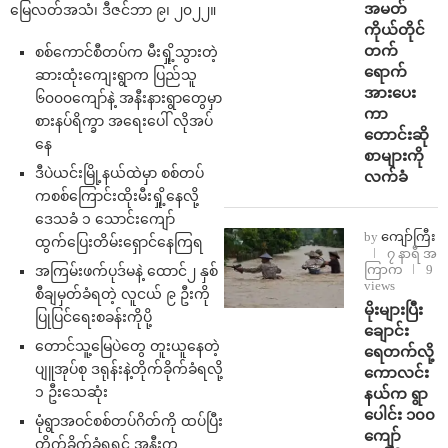
အမတ်
မြေလတ်အသံ၊ ဒီဇင်ဘာ ၉၊ ၂၀၂၂။
ကိုယ်တိုင်
တက်
စစ်ကောင်စီတပ်က မီးရှို့သွားတဲ့
ရောက်
ဆားထုံးကျေးရွာက ပြည်သူ
အားပေး
၆၀၀၀ကျော်နဲ့ အနီးနားရွာတွေမှာ
ကာ
စားနပ်ရိက္ခာ အရေးပေါ် လိုအပ်
တောင်းဆို
နေ
စာများကို
ဒီပဲယင်းမြို့နယ်ထဲမှာ စစ်တပ်
လက်ခံ
ကစစ်ကြောင်းထိုးမီးရှို့နေလို့
ဒေသခံ ၁ သောင်းကျော်
by
ကျော်ကြီး
ထွက်ပြေးတိမ်းရှောင်နေကြရ
၇ နာရီ အ
ကြာက
9
အကြမ်းဖက်ပုဒ်မနဲ့ ထောင်၂ နှစ်
views
စီချမှတ်ခံရတဲ့ လူငယ် ၉ ဦးကို
⁨မိုးများပြီး
ပြုပြင်ရေးစခန်းကိုပို့
ချောင်း
တောင်သူ့မြေပဲတွေ တူးယူနေတဲ့
ရေတက်လို့
ပျူအုပ်စု ဒရုန်းနဲ့တိုက်ခိုက်ခံရလို့
ကောလင်း
၁ ဦးသေဆုံး
နယ်က ရွာ
ပေါင်း ၁၀၀
မုံရွာအဝင်စစ်တပ်ဂိတ်ကို ထပ်ပြီး
ကျော်
တိုက်ခိုက်ခံရရင် အနီးက