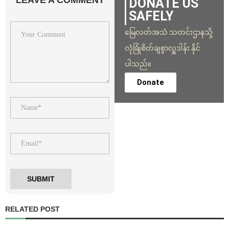
DONATE US
SAFELY
မြေလတ်အသံ သတင်းဌာနသို့
လုံခြုံစိတ်ချစွာလှူဒါန်း နိုင်
ပါသည်။
Donate
RELATED POST