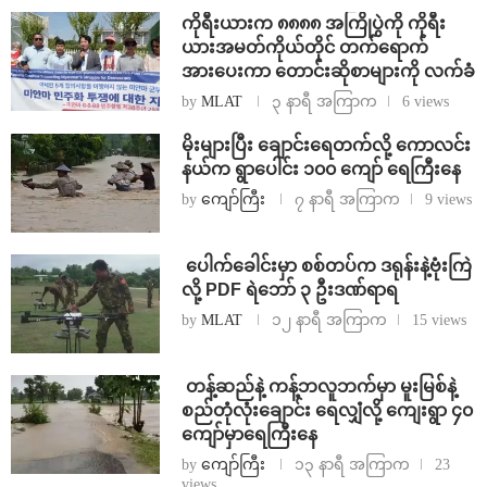
ကိုရီးယားက ၈၈၈၈ အကြိုပွဲကို ကိုရီး
ယားအမတ်ကိုယ်တိုင် တက်ရောက်
အားပေးကာ တောင်းဆိုစာများကို လက်ခံ
by
MLAT
၃ နာရီ အကြာက
6 views
⁨မိုးများပြီး ချောင်းရေတက်လို့ ကောလင်း
နယ်က ရွာပေါင်း ၁၀၀ ကျော် ရေကြီးနေ
by
ကျော်ကြီး
၇ နာရီ အကြာက
9 views
⁩ ⁨ပေါက်ခေါင်းမှာ စစ်တပ်က ဒရုန်းနဲ့ဗုံးကြဲ
လို့ PDF ရဲဘော် ၃ ဦးဒဏ်ရာရ
by
MLAT
၁၂ နာရီ အကြာက
15 views
⁩ ⁨တန့်ဆည်နဲ့ ကန့်ဘလူဘက်မှာ မူးမြစ်နဲ့
စည်တုံလုံးချောင်း ရေလျှံလို့ ကျေးရွာ ၄၀
ကျော်မှာရေကြီးနေ
by
ကျော်ကြီး
၁၃ နာရီ အကြာက
23
views