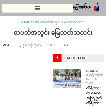
Multi Media
,
တပတ်အတွင်း မြေလတ်သတင်း
တပတ်အတွင်း မြေလတ်သတင်း
MLAT
၄ နှစ် အကြာက
0
1
LATEST POST
by
MLAT
၃ နာရီ အကြာ
က
6
views
ကိုရီးယား
က ၈၈၈၈
အကြိုပွဲကို
ကိုရီးယား