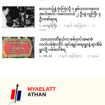
⁨လေယာဉ်နဲ့ ဗုံးကြဲလို့ ၁ နှစ်သားကလေး
အပါအဝင် ကလေးငယ် ၂ ဦးနဲ့ လူကြီး ၄
ဦးဒဏ်ရာရ
by
ကျော်ကြီး
၁ ရက် အကြာက
11
views
⁩ ⁨သာယာဝတီနယ်က စစ်တပ်အမာခံ
လက်ပစ်ဗုံးကိုင် အုပ်ချုပ်ရေးမှူးနဲ့ ရာအိမ်
မှူးတို့ ပစ်ခတ်ခံရ
by
MLAT
၁ ရက် အကြာက
22 views
MYAELATT
ATHAN