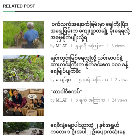
RELATED POST
⁩ ⁨ဝက်လက်အနောက်ခြမ်းမှာ ရေကြီးပြီး၊
အရှေ့ခြမ်းက ကျေးရွာတချို့ မိုးရေရလို့
အခုမှစိုက်ပျိုးလို့ရ
by
MLAT
၅ နာရီ အကြာက
3 views
ချင်းတွင်းမြစ်ရေလျှံလို့ ယင်းမာပင်နဲ့
ဆားလင်းကြီးက စိုက်ခင်းဧက ၁၀၀ ခန့်
ရေမြုပ်ပျက်စီး
by
ကျော်စွာ
၅ နာရီ အကြာက
2 views
“ဆာဝါဒီစကပ်”
by
MLAT
၁ ရက် အကြာက
24 views
ရေစီးနဲ့မျောပါသွားတဲ့ ၂ နှစ်အရွယ်
ကလေး ၁ ဦးအပါ ၂ ဦးပျောက်ဆုံးနေ