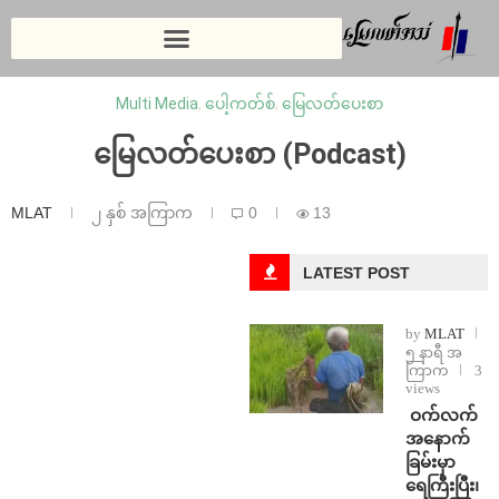
Multi Media
,
ပေါ့ကတ်စ်
,
မြေလတ်ပေးစာ
မြေလတ်ပေးစာ (Podcast)
MLAT
၂ နှစ် အကြာက
0
13
LATEST POST
by
MLAT
၅ နာရီ အ
ကြာက
3
views
⁩ ⁨ဝက်လက်
အနောက်
ခြမ်းမှာ
ရေကြီးပြီး၊