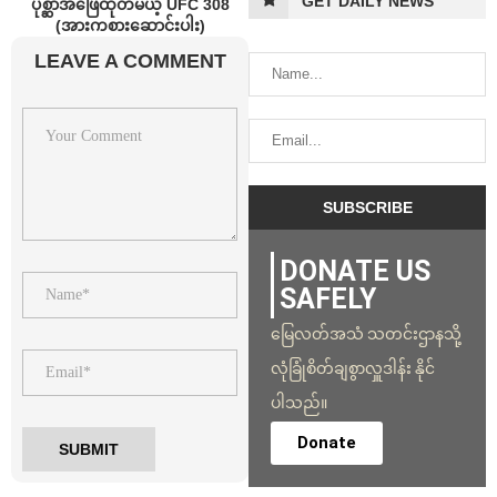
GET DAILY NEWS
ပုစ္ဆာအဖြေထုတ်မယ့် UFC 308
(အားကစားဆောင်းပါး)
LEAVE A COMMENT
DONATE US
SAFELY
မြေလတ်အသံ သတင်းဌာနသို့
လုံခြုံစိတ်ချစွာလှူဒါန်း နိုင်
ပါသည်။
Donate