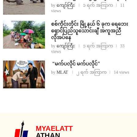
by
ကျော်ကြီး
၁ ရက် အကြာက
11
views
စစ်ကိုင်းတိုင်း မြို့နယ် ၆ ခုက ရေဘေး
ရှောင်ပြည်သူသောင်းချီ အကူအညီ
လိုအပ်နေ
by
ကျော်ကြီး
၁ ရက် အကြာက
33
views
⁨ ⁨“မက်ပလိုင် မက်ပလိုင်”
by
MLAT
၂ ရက် အကြာက
14 views
MYAELATT
ATHAN