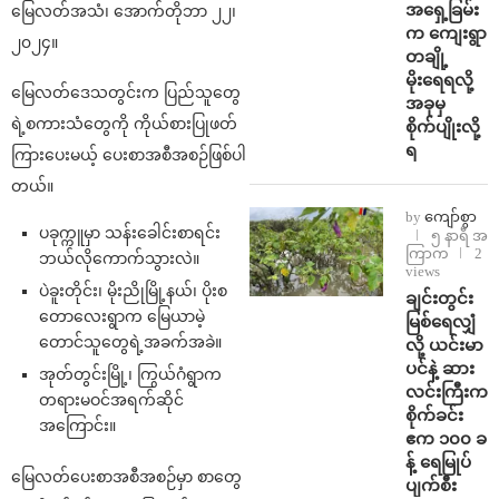
အရှေ့ခြမ်း
မြေလတ်အသံ၊ အောက်တိုဘာ ၂၂၊
က ကျေးရွာ
၂၀၂၄။
တချို့
မိုးရေရလို့
မြေလတ်ဒေသတွင်းက ပြည်သူတွေ
အခုမှ
ရဲ့စကားသံတွေကို ကိုယ်စားပြုဖတ်
စိုက်ပျိုးလို့
ရ
ကြားပေးမယ့် ပေးစာအစီအစဉ်ဖြစ်ပါ
တယ်။
by
ကျော်စွာ
ပခုက္ကူမှာ သန်းခေါင်းစာရင်း
၅ နာရီ အ
ကြာက
2
ဘယ်လိုကောက်သွားလဲ။
views
ပဲခူးတိုင်း၊ မိုးညိုမြို့နယ်၊ ပိုးစ
ချင်းတွင်း
တောလေးရွာက မြေယာမဲ့
မြစ်ရေလျှံ
တောင်သူတွေရဲ့အခက်အခဲ။
လို့ ယင်းမာ
ပင်နဲ့ ဆား
အုတ်တွင်းမြို့၊ ကြွယ်ဂံရွာက
လင်းကြီးက
တရားမဝင်အရက်ဆိုင်
စိုက်ခင်း
အကြောင်း။
ဧက ၁၀၀ ခ
န့် ရေမြုပ်
မြေလတ်ပေးစာအစီအစဉ်မှာ စာတွေ
ပျက်စီး