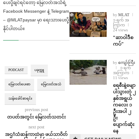
ပေးပို့ချင်ရင်တော့ မြေလတ်အသံရဲ့
Facebook Messenger နဲ့ Telegram
by
MLAT
– @MLATpaysar မှာ ရေးသားပေးပို့
၁ ရက် အ
ကြာက
နိုင်ပါတယ်။
24 views
“ဆာဝါဒီစ
ကပ်”
by
ကျော်ကြီး
၁ ရက်
PODCAST
ပခုက္ကူ
အကြာက
11 views
မြေလတ်ပေးစာ
မြေလတ်အသံ
ရေစီးနဲ့မျော
ပါသွားတဲ့ ၂
နှစ်အရွယ်
သန်းခေါင်စာရင်း
ကလေး ၁
previous post
ဦးအပါ ၂
တပတ်အတွင်း မြေလတ်သတင်း
ဦး
ပျောက်ဆုံး
next post
နေ
အဌဂံသံဆန်ကာထဲမှာ ဖယ်သာဝိတ်