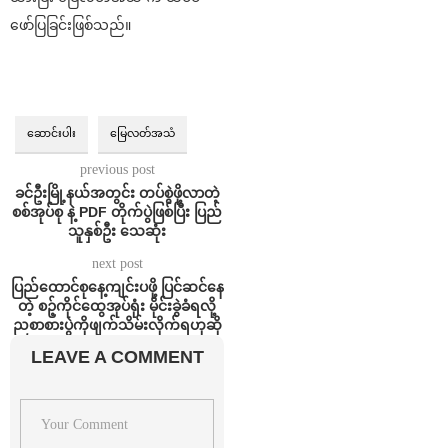
ဖော်ပြခြင်းဖြစ်သည်။
ဆောင်းပါး
မြေလတ်အသံ
previous post
ခင်ဦးမြို့နယ်အတွင်း တပ်စွဲဖို့လာတဲ့
စစ်အုပ်စု နဲ့ PDF တိုက်ပွဲဖြစ်ပြီး ပြည်
သူနှစ်ဦး သေဆုံး
next post
ပြည်ထောင်စုနေ့ကျင်းပဖို့ ပြင်ဆင်နေ
တဲ့ စဉ့်ကိုင်ထွေအုပ်ရုံး မိုင်းခွဲခံရလို့
ညစာစားပွဲကိုဖျက်သိမ်းလိုက်ရဟုဆို
LEAVE A COMMENT