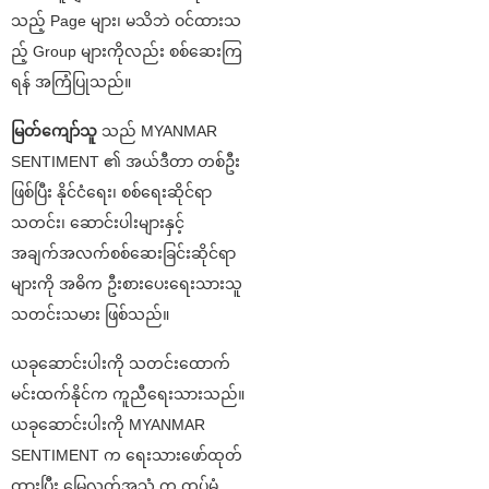
သည့် Page များ၊ မသိဘဲ ဝင်ထားသ
ည့် Group များကိုလည်း စစ်ဆေးကြ
ရန် အကြံပြုသည်။
မြတ်ကျော်သူ
သည် MYANMAR
SENTIMENT ၏ အယ်ဒီတာ တစ်ဦး
ဖြစ်ပြီး နိုင်ငံရေး၊ စစ်ရေးဆိုင်ရာ
သတင်း၊ ဆောင်းပါးများနှင့်
အချက်အလက်စစ်ဆေးခြင်းဆိုင်ရာ
များကို အဓိက ဦးစားပေးရေးသားသူ
သတင်းသမား ဖြစ်သည်။
ယခုဆောင်းပါးကို သတင်းထောက်
မင်းထက်နိုင်က ကူညီရေးသားသည်။
ယခုဆောင်းပါးကို MYANMAR
SENTIMENT က ရေးသားဖော်ထုတ်
ထားပြီး မြေလတ်အသံ က ထပ်မံ