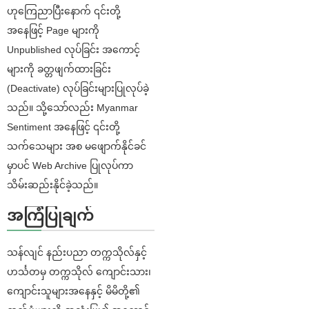
ဟုကြေညာပြီးနောက် ၎င်းတို့
အနေဖြင့် Page များကို
Unpublished လုပ်ခြင်း အကောင့်
များကို ခတ္တဖျက်ထားခြင်း
(Deactivate) လုပ်ခြင်းများပြုလုပ်ခဲ့
သည်။ သို့သော်လည်း Myanmar
Sentiment အနေဖြင့် ၎င်းတို့
သက်သေများ အစ မဖျောက်နိုင်ခင်
မှာပင် Web Archive ပြုလုပ်ကာ
သိမ်းဆည်းနိုင်ခဲ့သည်။
အကြံပြုချက်
သန်လျင် နည်းပညာ တက္ကသိုလ်နှင့်
ဟင်္သတမှ တက္ကသိုလ် ကျောင်းသား၊
ကျောင်းသူများအနေနှင့် မိမိတို့၏