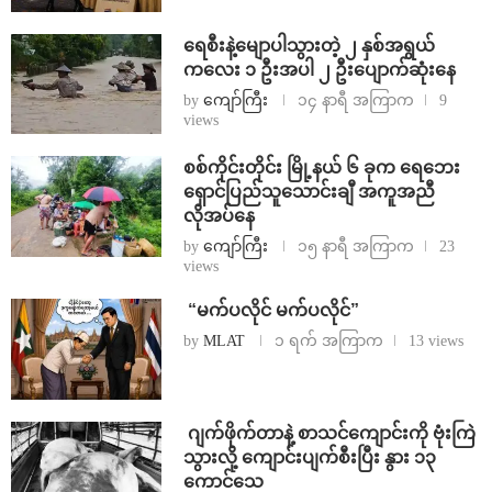
ရေစီးနဲ့မျောပါသွားတဲ့ ၂ နှစ်အရွယ်
ကလေး ၁ ဦးအပါ ၂ ဦးပျောက်ဆုံးနေ
by
ကျော်ကြီး
၁၄ နာရီ အကြာက
9
views
စစ်ကိုင်းတိုင်း မြို့နယ် ၆ ခုက ရေဘေး
ရှောင်ပြည်သူသောင်းချီ အကူအညီ
လိုအပ်နေ
by
ကျော်ကြီး
၁၅ နာရီ အကြာက
23
views
⁨ ⁨“မက်ပလိုင် မက်ပလိုင်”
by
MLAT
၁ ရက် အကြာက
13 views
⁨⁩ ⁨ဂျက်ဖိုက်တာနဲ့ စာသင်ကျောင်းကို ဗုံးကြဲ
သွားလို့ ကျောင်းပျက်စီးပြီး နွား ၁၃
ကောင်သေ