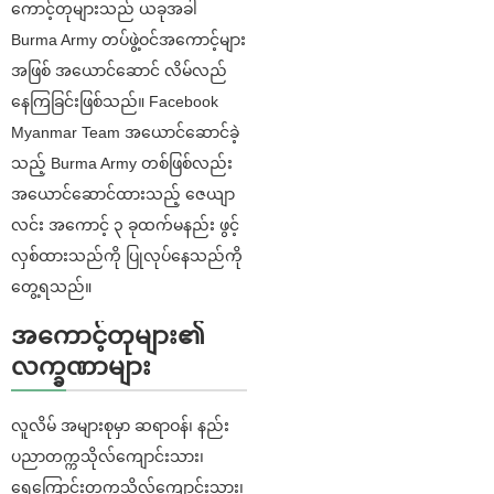
ကောင့်တုများသည် ယခုအခါ
Burma Army တပ်ဖွဲ့ဝင်အကောင့်များ
အဖြစ် အယောင်ဆောင် လိမ်လည်
နေကြခြင်းဖြစ်သည်။ Facebook
Myanmar Team အယောင်ဆောင်ခဲ့
သည့် Burma Army တစ်ဖြစ်လည်း
အယောင်ဆောင်ထားသည့် ဇေယျာ
လင်း အ‌ကောင့် ၃ ခုထက်မနည်း ဖွင့်
လှစ်ထားသည်ကို ပြုလုပ်နေသည်ကို
တွေ့ရသည်။
အကောင့်တုများ၏
လက္ခဏာများ
လူလိမ် အများစုမှာ ဆရာဝန်၊ နည်း
ပညာတက္ကသိုလ်ကျောင်းသား၊
ရေကြောင်းတက္ကသိုလ်ကျောင်းသား၊