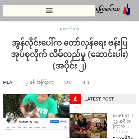
ဆောင်းပါး
အွန်လိုင်းပေါ်က တော်လှန်ရေး ဗန်းပြ
အုပ်စုလိုက် လိမ်လည်မှု (ဆောင်းပါး)
(အပိုင်း ၂)
MLAT
၄ နှစ် အကြာက
0
1
LATEST POST
by
MLAT
၁၀ နာရီ အ
ကြာက
17 views
“ဆာဝါဒီစ