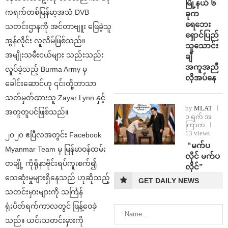
မြို့နယ် ၆
ကရက်တစ်မြန်မာ့အသံ DVB
ခုက
ရေဘေး
သတင်းဌာနကို အင်တာဗျူး ဖြေခဲ့သူ
ရှောင်ပြည်
အွန်လိုင်း လူလိမ်ဖြစ်သည်။
သူသောင်း
အမျိုးသမီးငယ်များ သည်းသည်း
ချီ
အကူအညီ
လှုပ်ခဲ့သည့် Burma Army မှ
လိုအပ်နေ
ခေါင်းဆောင်ဟု ၎င်းတို့ဘာသာ
သတ်မှတ်ထားသူ Zayar Lynn နှင့်
by
MLAT
အတူတူပင်ဖြစ်သည်။
၁ ရက် အ
ကြာက
13 views
၂၀၂၀ ဧပြီလအတွင်း Facebook
⁨ ⁨“မက်ပ
Myanmar Team မှ မြန်မာဝန်ထမ်း
လိုင် မက်ပ
တချို့ ကိုရိုနာဗိုင်းရပ်ကူးစက်၍
လိုင်”
သေဆုံးမှုများရှိနေသည် ဟုဆိုသည့်
GET DAILY NEWS
သတင်းမှားများကို သင်္ကြန်
ရုံးပိတ်ရက်ကာလတွင် ဖြန့်ဝေခဲ့
သည်။ ယင်းသတင်းမှားကို