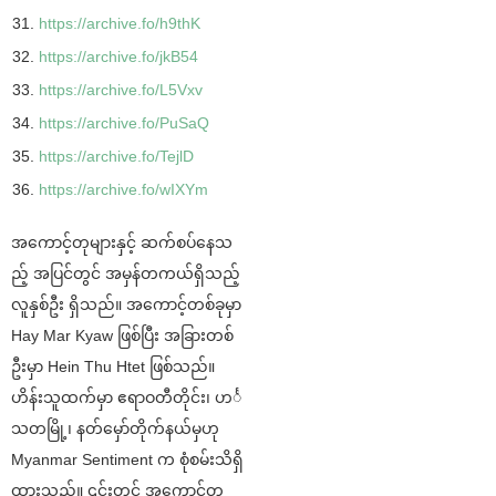
https://archive.fo/h9thK
https://archive.fo/jkB54
https://archive.fo/L5Vxv
https://archive.fo/PuSaQ
https://archive.fo/TejlD
https://archive.fo/wIXYm
အကောင့်တုများနှင့် ဆက်စပ်နေသ
ည့် အပြင်တွင် အမှန်တကယ်ရှိသည့်
လူနှစ်ဦး ရှိသည်။ အကောင့်တစ်ခုမှာ
Hay Mar Kyaw ဖြစ်ပြီး အခြားတစ်
ဦးမှာ Hein Thu Htet ဖြစ်သည်။
ဟိန်းသူထက်မှာ ဧရာဝတီတိုင်း၊ ဟင်္
သတမြို့၊ နတ်မှော်တိုက်နယ်မှဟု
Myanmar Sentiment က စုံစမ်းသိရှိ
ထားသည်။ ၎င်းတွင် အကောင့်တု