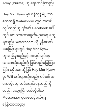
Army (Burma) ဟု ရေးတင်ခဲ့သည်။
Hay Mar Kyaw မှာ ရန်ကုန်မြို့ သာ
ကေတရှိ Waterboom တွင် အလုပ်
လုပ်သည်ဟု ၎င်း၏ Facebook ပေါ်
တွင် ရေးသားထားချက်များအရ တွေ့
ရသည်။ Waterboom သို့ ဖုန်းဆက်
မေးမြန်းရာတွင် Hay Mar Kyaw
ဟူသည်နာမည်နှင့် အလုပ်လုပ်နေ
သလားဆိုသည်ကို ပြန်လည်ဖြေကြား
ခြင်း မရှိပေ။ ထို့ပြင် Hay Mar Kyaw
မှာ Wifi စက်များကိုလည်း ၎င်း၏ အ
ကောင့်တွေ တင်ရောင်းနေသည်ကို
လည်း တွေ့ရပြီး ဝယ်လိုပါက
Messenger မှတစ်ဆင့်ဝယ်ရန်
ပြောထားသည်။