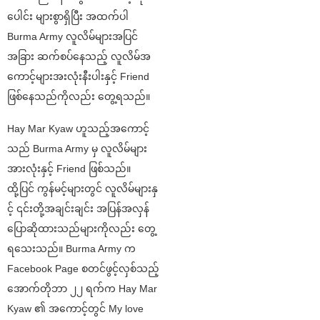
ပေါင်း များစွာရှိပြီး အထက်ပါ
Burma Army လူလိမ်များအပြင်
အခြား ဆက်စပ်နေသည့် လူလိမ်အ
ကောင့်များအးလုံးနီးပါးနှင့် Friend
ဖြစ်နေသည်ကိုလည်း တွေ့ရသည်။
Hay Mar Kyaw ဟူသည့်အကောင့်
သည် Burma Army မှ လူလိမ်များ
အားလုံးနှင့် Friend ဖြစ်သည်။
ထို့ပြင် ကွန်မင့်များတွင် လူလိမ်များနှ
င့် ၎င်းတို့အချင်းချင်း အပြန်အလှန်
ပြောဆိုထားသည်များကိုလည်း တွေ့
ရသေးသည်။ Burma Army က
Facebook Page စတင်ဖွင့်လှစ်သည့်
အောက်တိုဘာ ၂၂ ရက်က Hay Mar
Kyaw ၏ အကောင့်တွင် My love