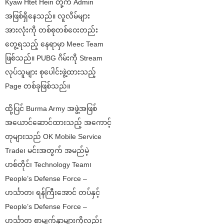
Kyaw Htet Hein တို့က Admin
အဖြစ်ရှိနေသည်။ လူလိမ်များ
အားလုံးကို တစ်စုတစ်ဝေးတည်း
တွေ့ရသည့် နေရာမှာ Meec Team
ဖြစ်သည်။ PUBG ဂိမ်းကို Stream
လုပ်သူများ စုပေါင်းဖွဲ့ထားသည့်
Page တစ်ခုဖြစ်သည်။
ထို့ပြင် Burma Army အဖွဲ့အဖြစ်
အယောင်ဆောင်ထားသည့် အကောင့်
တုများသည် OK Mobile Service
Trade၊ မင်းအတွက် အမည်မဲ့
ဟစ်တိုင်၊ Technology Team၊
People’s Defense Force –
ဟင်္သာတ၊ ရန်ကြီးအောင် တပ်နှင့်
People’s Defense Force –
ဟင်္သာတ စာမျက်နှာများကိုလည်း