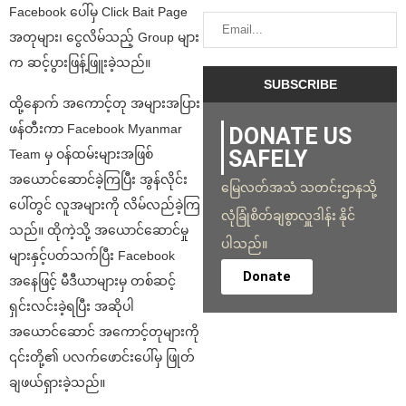
Facebook ပေါ်မှ Click Bait Page
အတုများ၊ ငွေလိမ်သည့် Group များ
က ဆင့်ပွားဖြန့်ဖြူးခဲ့သည်။
ထို့နောက် အကောင့်တု အများအပြား
ဖန်တီးကာ Facebook Myanmar
DONATE US
SAFELY
Team မှ ဝန်ထမ်းများအဖြစ်
အယောင်ဆောင်ခဲ့ကြပြီး အွန်လိုင်း
မြေလတ်အသံ သတင်းဌာနသို့
ပေါ်တွင် လူအများကို လိမ်လည်ခဲ့ကြ
လုံခြုံစိတ်ချစွာလှူဒါန်း နိုင်
သည်။ ထိုကဲ့သို့ အယောင်ဆောင်မှု
ပါသည်။
များနှင့်ပတ်သက်ပြီး Facebook
Donate
အနေဖြင့် မီဒီယာများမှ တစ်ဆင့်
ရှင်းလင်းခဲ့ရပြီး အဆိုပါ
အယောင်ဆောင် အကောင့်တုများကို
၎င်းတို့၏ ပလက်ဖောင်းပေါ်မှ ဖြုတ်
ချဖယ်ရှားခဲ့သည်။