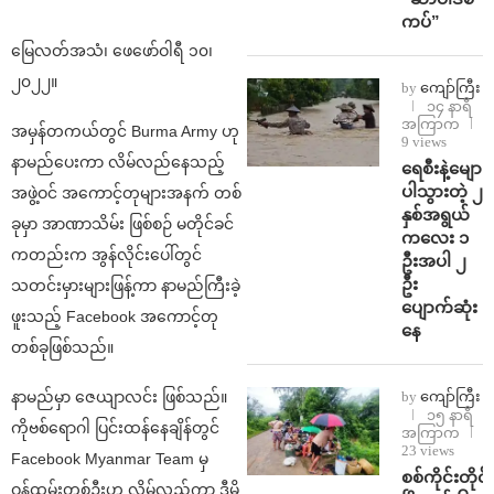
ကပ်”
မြေလတ်အသံ၊ ဖေဖော်ဝါရီ ၁၀၊
၂၀၂၂။
by
ကျော်ကြီး
၁၄ နာရီ
အကြာက
အမှန်တကယ်တွင် Burma Army ဟု
9 views
နာမည်ပေးကာ လိမ်လည်နေသည့်
ရေစီးနဲ့မျော
ပါသွားတဲ့ ၂
အဖွဲ့ဝင် အကောင့်တုများအနက် တစ်
နှစ်အရွယ်
ခုမှာ အာဏာသိမ်း ဖြစ်စဉ် မတိုင်ခင်
ကလေး ၁
ကတည်းက အွန်လိုင်းပေါ်တွင်
ဦးအပါ ၂
ဦး
သတင်းမှားများဖြန့်ကာ နာမည်ကြီးခဲ့
ပျောက်ဆုံး
ဖူးသည့် Facebook အကောင့်တု
နေ
တစ်ခုဖြစ်သည်။
by
ကျော်ကြီး
နာမည်မှာ ဇေယျာလင်း ဖြစ်သည်။
၁၅ နာရီ
ကိုဗစ်ရောဂါ ပြင်းထန်နေချိန်တွင်
အကြာက
23 views
Facebook Myanmar Team မှ
စစ်ကိုင်းတိုင်း
ဝန်ထမ်းတစ်ဦးဟု လိမ်လည်ကာ ဒီမို