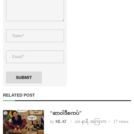
RELATED POST
“ဆာဝါဒီစကပ်”
by
MLAT
၁၀ နာရီ အကြာက
17 views