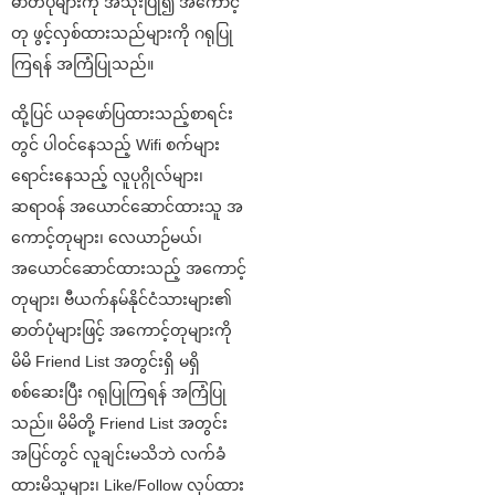
ဓာတ်ပုံများကို အသုံးပြု၍ အကောင့်
တု ဖွင့်လှစ်ထားသည်များကို ဂရုပြု
ကြရန် အကြံပြုသည်။
ထို့ပြင် ယခုဖော်ပြထားသည့်စာရင်း
တွင် ပါဝင်နေသည့် Wifi စက်များ
ရောင်းနေသည့် လူပုဂ္ဂိုလ်များ၊
ဆရာဝန် အယောင်ဆောင်ထားသူ အ
ကောင့်တုများ၊ လေယာဉ်မယ်၊
အယောင်ဆောင်ထားသည့် အကောင့်
တုများ၊ ဗီယက်နမ်နိုင်ငံသားများ၏
ဓာတ်ပုံများဖြင့် အကောင့်တုများကို
မိမိ Friend List အတွင်း​ရှိ မရှိ
စစ်ဆေးပြီး ဂရုပြုကြရန် အကြံပြု
သည်။ မိမိတို့ Friend List အတွင်း
အပြင်တွင် လူချင်းမသိဘဲ လက်ခံ
ထားမိသူများ၊ Like/Follow လုပ်ထား