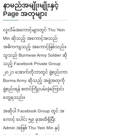
နာမည်အမျိုးမျိုးနှင့်
Page အတုများ
လူလိမ်အကောင့်များတွင် Thu Yein
Min ဆိုသည့် အကောင့်အသည်
အဓိကကျသည့် အကောင့်ဖြစ်သည်။
သူသည် Burmese Army Soldier ဆို
သည့် Facebook Private Group
၂၀၂၁ အောက်တိုဘာတွင် ဖွဲ့စည်းကာ
Burma Army ဆိုသည့် အဖွဲ့အတုကို
ဖွဲ့စည်းရန် စတင်ကြိုးပမ်းခဲ့ကြောင်း
တွေ့ရသည်။
အဆိုပါ Facebook Group တွင် အ
ကောင့် ပေါင်း ၅၉ ခုအထိရှိပြီး
Admin အဖြစ် Thu Yein Min နှင့်