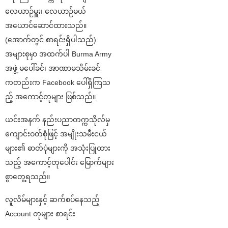
လေယာဉ်မှူး၊ လေယာဉ်မယ်
အယောင်ဆောင်ထားသည်။
(အောက်တွင် စာရင်းရှိပါသည်)
အများစုမှာ အထက်ပါ Burma Army
အဖွဲ့ မပေါ်ခင်၊ အာဏာမသိမ်းခင်
ကတည်းက Facebook ပေါ်ရှိကြသ
ည့် အကောင့်တုများ ဖြစ်သည်။
ယင်းအနက် နည်းပညာတက္ကသိုလ်မှ
ကျောင်းဝတ်စုံဖြင့် အမျိုးသမီးငယ်
များ၏ ဓာတ်ပုံများကို အသုံးပြုထား
သည့် အကောင့်တုပေါင်း မြောက်များ
စွာတွေ့ရသည်။
လူလိမ်များနှင့် ဆက်စပ်နေသည့်
Account တုများ စာရင်း