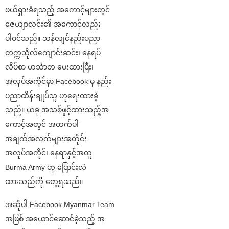
ဖယ်ရှားခံရသည့် အကောင့်များတွင်
ဇေယျာလင်း၏ အကောင့်လည်း
ပါဝင်သည်။ သန်လျင်နည်းပညာ
တက္ကသိုလ်ကျောင်းဆင်း၊ နေရပ်
လိပ်စာ ဟင်္သာတ ပေးထားပြီး၊
အလုပ်အကိုင်မှာ Facebook မှ နည်း
ပညာထိန်းချုပ်သူ ဟုရေးထားခဲ့
သည်။ ယခု အသစ်ဖွင့်ထားသည့်အ
ကောင့်အတွင် အထက်ပါ
အချက်အလက်များအတိုင်း
အလုပ်အကိုင်၊ နေရာနှင့်အတူ
Burma Army ဟု ပြောင်းလဲ
ထားသည်ကို တွေ့ရသည်။
အဆိုပါ Facebook Myanmar Team
အဖြစ် အယောင်ဆောင်ခဲ့သည့် အ