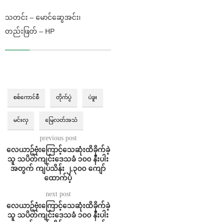
သတင်း – မောင်ဆွေအင်း၊
တည်းဖြတ် – HP
စစ်ကောင်စီ
တိုက်ပွဲ
ပဲခူး
မင်းလှ
မြေလတ်အသံ
previous post
လေယာဥ်ဗုံးကြောင့်သေဆုံးထိခိုက်ခဲ့
သူ သပိတ်ကျင်းဒေသခံ ၁၀၀ နီးပါး
အတွက် ကျပ်သိန်း ၂,၃၀၀ ကျော်
ထောက်ပံ့
next post
လေယာဥ်ဗုံးကြောင့်သေဆုံးထိခိုက်ခဲ့
သူ သပိတ်ကျင်းဒေသခံ ၁၀၀ နီးပါး