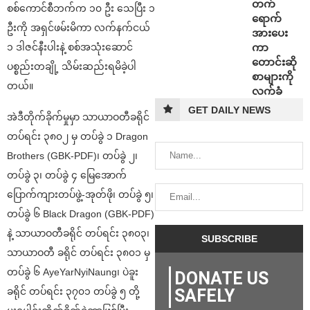
တက်
စစ်ကောင်စီဘက်က ၁၀ ဦး သေပြီး ၁
ရောက်
ဦးကို အရှင်ဖမ်းမိကာ လက်နက်ငယ်
အားပေး
၁ ဒါဇင်နီးပါးနဲ့ စစ်အသုံးဆောင်
ကာ
တောင်းဆို
ပစ္စည်းတချို့ သိမ်းဆည်းရမိခဲ့ပါ
စာများကို
တယ်။
လက်ခံ
GET DAILY NEWS
အဲဒီတိုက်ခိုက်မှုမှာ သာယာဝတီခရိုင်
တပ်ရင်း ၃၈၀၂ မှ တပ်ခွဲ ၁ Dragon
Brothers (GBK-PDF)၊ တပ်ခွဲ ၂၊
တပ်ခွဲ ၃၊ တပ်ခွဲ ၄ မြေအောက်
ပြောက်ကျားတပ်ဖွဲ့-အုတ်ဖို၊ တပ်ခွဲ ၅၊
တပ်ခွဲ ၆ Black Dragon (GBK-PDF)
နဲ့ သာယာဝတီခရိုင် တပ်ရင်း ၃၈၀၃၊
သာယာဝတီ ခရိုင် တပ်ရင်း ၃၈၀၁ မှ
တပ်ခွဲ ၆ AyeYarNyiNaung၊ ပဲခူး
DONATE US
ခရိုင် တပ်ရင်း ၃၇၀၁ တပ်ခွဲ ၅ တို့
SAFELY