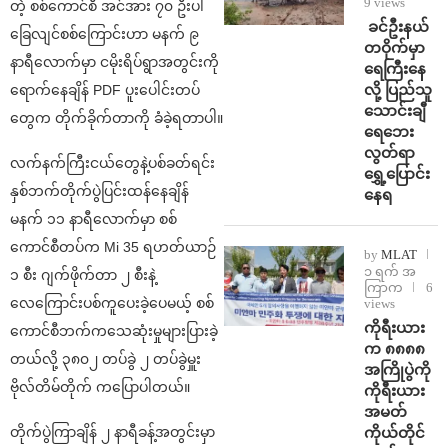
9 views
တဲ့ စစ်ကောင်စီ အင်အား ၇၀ ဦးပါ
⁩ ⁨ခင်ဦးနယ်
ခြေလျင်စစ်ကြောင်းဟာ မနက် ၉
တဝိုက်မှာ
နာရီလောက်မှာ ငမိုးရိပ်ရွာအတွင်းကို
ရေကြီးနေ
လို့ ပြည်သူ
ရောက်နေချိန် PDF ပူး‌ပေါင်းတပ်
သောင်းချီ
တွေက တိုက်ခိုက်တာကို ခံခဲ့ရတာပါ။
ရေဘေး
လွတ်ရာ
လက်နက်ကြီးငယ်တွေနဲ့ပစ်ခတ်ရင်း
ရွှေ့ပြောင်း
နှစ်ဘက်တိုက်ပွဲပြင်းထန်နေချိန်
နေရ
မနက် ၁၁ နာရီလောက်မှာ စစ်
ကောင်စီတပ်က Mi 35 ရဟတ်ယာဉ်
by
MLAT
၁ ရက် အ
၁ စီး ဂျက်ဖိုက်တာ ၂ စီးနဲ့
ကြာက
6
လေကြောင်းပစ်ကူပေးခဲ့ပေမယ့် စစ်
views
ကိုရီးယား
ကောင်စီဘက်ကသေဆုံးမှုများပြားခဲ့
က ၈၈၈၈
တယ်လို့ ၃၈၀၂ တပ်ခွဲ ၂ တပ်ခွဲမှူး
အကြိုပွဲကို
ဗိုလ်တိမ်တိုက် ကပြောပါတယ်။
ကိုရီးယား
အမတ်
တိုက်ပွဲကြာချိန် ၂ နာရီခန့်အတွင်းမှာ
ကိုယ်တိုင်