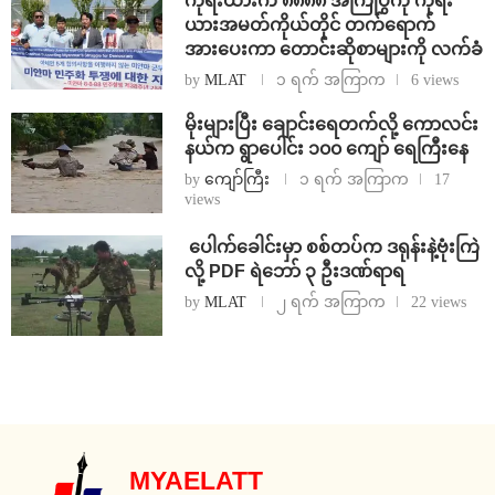
ကိုရီးယားက ၈၈၈၈ အကြိုပွဲကို ကိုရီး
ယားအမတ်ကိုယ်တိုင် တက်ရောက်
အားပေးကာ တောင်းဆိုစာများကို လက်ခံ
by
MLAT
၁ ရက် အကြာက
6 views
⁨မိုးများပြီး ချောင်းရေတက်လို့ ကောလင်း
နယ်က ရွာပေါင်း ၁၀၀ ကျော် ရေကြီးနေ
by
ကျော်ကြီး
၁ ရက် အကြာက
17
views
⁩ ⁨ပေါက်ခေါင်းမှာ စစ်တပ်က ဒရုန်းနဲ့ဗုံးကြဲ
လို့ PDF ရဲဘော် ၃ ဦးဒဏ်ရာရ
by
MLAT
၂ ရက် အကြာက
22 views
MYAELATT