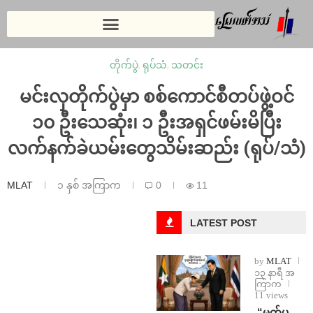
တိုက်ပွဲ
,
ရုပ်သံ
,
သတင်း
မင်းလှတိုက်ပွဲမှာ စစ်ကောင်စီတပ်ဖွဲ့ဝင်
၁၀ ဦးသေဆုံး၊ ၁ ဦးအရှင်ဖမ်းမိပြီး
လက်နက်ခဲယမ်းတွေသိမ်းဆည်း (ရုပ်/သံ)
MLAT
၁ နှစ် အကြာက
0
11
LATEST POST
by
MLAT
၁၃ နာရီ အ
ကြာက
11 views
⁨ ⁨“မက်ပ