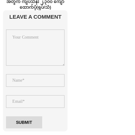
အတွက် ကျပ်သိန်း ၂,၃၀၀ ကျော်
ထောက်ပံ့(ရုပ်/သံ)
LEAVE A COMMENT