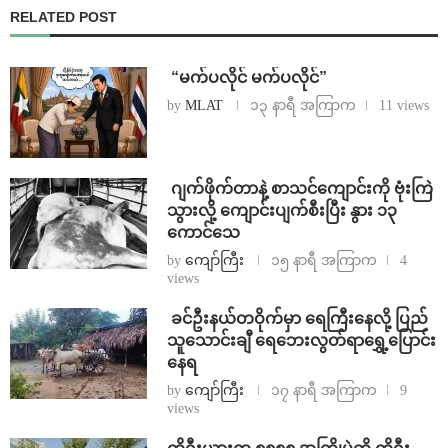
RELATED POST
⁨ ⁨“မက်ပလိုင် မက်ပလိုင်”
by
MLAT
၁၃ နာရီ အကြာက
11 views
⁨⁩ ⁨ဂျက်ဖိုက်တာနဲ့ စာသင်ကျောင်းကို ဗုံးကြဲ
သွားလို့ ကျောင်းပျက်စီးပြီး နွား ၁၃
ကောင်သေ
by
ကျော်ကြီး
၁၅ နာရီ အကြာက
4
views
⁩ ⁨ခင်ဦးနယ်တဝိုက်မှာ ရေကြီးနေလို့ ပြည်
သူသောင်းချီ ရေဘေးလွတ်ရာရွှေ့ပြောင်း
နေရ
by
ကျော်ကြီး
၁၇ နာရီ အကြာက
9
views