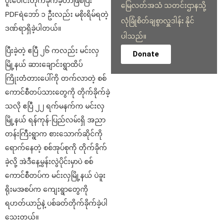
ပူး‌ပေါင်းတိုက်ခိုက်ခဲ့တာဖြစ်ပြီး
မြေလတ်အသံ သတင်းဌာနသို့
PDFရဲဘော် ၁ ဦးလည်း မစိုးရိမ်ရတဲ့
လုံခြုံစိတ်ချစွာလှူဒါန်း နိုင်
ဒဏ်ရာရှိခဲ့ပါတယ်။
ပါသည်။
ပြီးခဲ့တဲ့ ဧပြီ ၂၆ ကလည်း မင်းလှ
Donate
မြို့နယ် ဆားချောင်းရွာထိပ်
ကြိုးတံတားပေါ်ကို တက်လာတဲ့ စစ်
ကောင်စီတပ်သားတွေကို တိုက်ခိုက်ခဲ့
သလို ဧပြီ ၂၂ ရက်မနက်က မင်းလှ
မြို့နယ် ရန်ကုန်-ပြည်လမ်းရှိ အညာ
တန်းကြီးရွာက စားသောက်ဆိုင်ကို
ရောက်နေတဲ့ စစ်အုပ်စုကို တိုက်ခိုက်
ခဲ့လို့ အဲဒီနေ့မွန်းလွဲပိုင်းမှာပဲ စစ်
ကောင်စီတပ်က မင်းလှမြို့နယ် ပဲခူး
ရိုးမအစပ်က ကျေးရွာတွေကို
ရဟတ်ယာဉ်နဲ့ ပစ်ခတ်တိုက်ခိုက်ခဲ့ပါ
သေးတယ်။