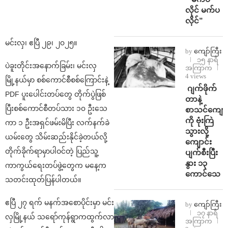
လိုင် မက်ပ
လိုင်”
မင်းလှ၊ ဧပြီ ၂၉၊ ၂၀၂၅။
by
ကျော်ကြီး
၁၅ နာရီ
ပဲခူးတိုင်းအနောက်ခြမ်း၊ မင်းလှ
အကြာက
4 views
မြို့နယ်မှာ စစ်‌ကောင်စီစစ်ကြောင်းနဲ့
⁨⁩ ⁨ဂျက်ဖိုက်
PDF ပူးပေါင်းတပ်တွေ တိုက်ပွဲဖြစ်
တာနဲ့
ပြီးစစ်ကောင်စီတပ်သား ၁၀ ဦးသေ
စာသင်ကျောင
ကို ဗုံးကြဲ
ကာ ၁ ဦးအရှင်ဖမ်းမိပြီး လက်နက်ခဲ
သွားလို့
ယမ်းတွေ သိမ်းဆည်းနိုင်ခဲ့တယ်လို့
ကျောင်း
တိုက်ခိုက်ရာမှာပါဝင်တဲ့ ပြည်သူ့
ပျက်စီးပြီး
နွား ၁၃
ကာကွယ်ရေးတပ်ဖွဲ့တွေက မနေ့က
ကောင်သေ
သတင်းထုတ်ပြန်ပါတယ်။
ဧပြီ ၂၇ ရက် မနက်အစောပိုင်းမှာ မင်း
by
ကျော်ကြီး
၁၇ နာရီ
လှမြို့နယ် သရော်ကုန်ရွာကထွက်လာ
အကြာက