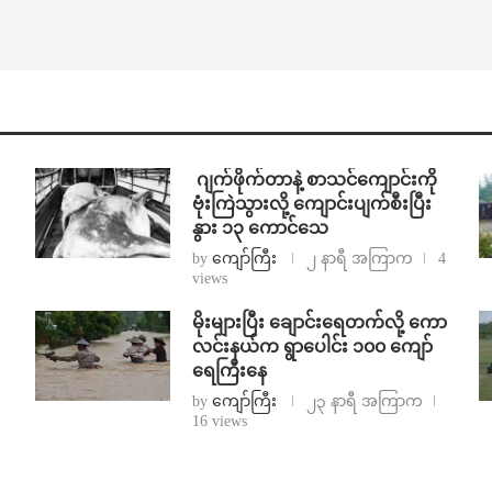
⁨⁩ ⁨ဂျက်ဖိုက်တာနဲ့ စာသင်ကျောင်းကို
ဗုံးကြဲသွားလို့ ကျောင်းပျက်စီးပြီး
နွား ၁၃ ကောင်သေ
by
ကျော်ကြီး
၂ နာရီ အကြာက
4
views
⁨မိုးများပြီး ချောင်းရေတက်လို့ ကော
လင်းနယ်က ရွာပေါင်း ၁၀၀ ကျော်
ရေကြီးနေ
by
ကျော်ကြီး
၂၃ နာရီ အကြာက
16 views