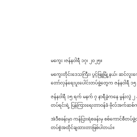
မကွေး ၊ဇန်နဝါရီ ၁၇၊ ၂၀၂၅။
မကွေးတိုင်းဒေသကြီး၊ ပွင့်ဖြူမြို့နယ်၊ ဆင်လူး
တော်လှန်ရေးပူးပေါင်းတပ်ဖွဲ့တွေက ဇန်နဝါရီ 
ဇန်နဝါရီ ၁၅ ရက် မနက် ၇ နာရီခွဲကနေ မွန်းလွဲ ၂ 
တပ်ရင်းရဲ့ ပြန်ကြားရေးတာဝန်ခံ ဗိုလ်အက်ဆစ
အဲဒီစခန်းမှာ ကန်ပြားရဲစခန်းမှ စစ်ကောင်စီတပ်ဖ
တပ်စွဲအထိုင်ချထားတာဖြစ်ပါတယ်။