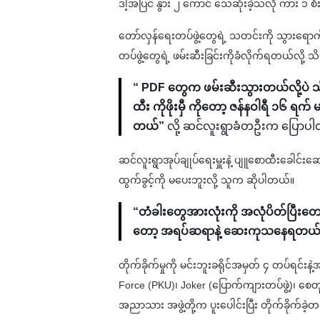
ဒါ့အပြင် နွား ၂ ကောင် သေဆုံးခဲ့သလို ကား ၁ စ
တော်လှန်ရေးတပ်ဖွဲ့တွေရဲ့ သတင်းကို သွားရောက်စုံ
တပ်ဖွဲ့တွေရဲ့ ဖမ်းဆီးခြင်းကိုခံလိုက်ရတယ်လို့
“ PDF တွေက ဖမ်းဆီးသွားတယ်လို့ပဲ 
ထီး ကိုဖိုးမှီ ကို‌တော့ ဇန်နဝါရီ ၁၆ 
တယ်”
လို့ ဆင်လူးရွာခံတဦးက ပြောပ
ဆင်လူးရွာအုပ်ချုပ်ရေးမှူးနဲ့ ပျူစောထီးခေါင်း
ထွက်ခွင့်ကို မပေးဘူးလို့ သူက ဆိုပါတယ်။
“တံခါးတွေအားလုံးကို အလုံပိတ်ပြီးတော
တော့ အရပ်ဆရာနဲ့ ဆေးကုသနေရတယ်
တိုက်ခိုက်မှုကို မင်းဘူးခရိုင်အမှတ် ၄ တပ်ရင်းန
Force (PKU)၊ Joker (ပြောက်ကျားတပ်ဖွဲ့)၊ စေတုတ္တ
အညာသား အဖွဲ့တို့က ပူးပေါင်းပြီး တိုက်ခိုက်ခဲ