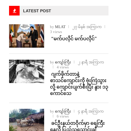
LATEST POST
by
MLAT
၂၇ မိနစ် အကြာက
3 views
⁨ ⁨“မက်ပလိုင် မက်ပလိုင်”
by
ကျော်ကြီး
၂ နာရီ အကြာက
4 views
⁨⁩ ⁨ဂျက်ဖိုက်တာနဲ့
စာသင်ကျောင်းကို ဗုံးကြဲသွား
လို့ ကျောင်းပျက်စီးပြီး နွား ၁၃
ကောင်သေ
by
ကျော်ကြီး
၄ နာရီ အကြာက
6 views
⁩ ⁨ခင်ဦးနယ်တဝိုက်မှာ ရေကြီး
နေလို့ ပြည်သူသောင်းချီ