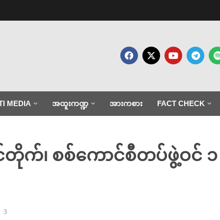
TI MEDIA
အထူးကဏ္ဍ
အားကစား
FACT CHECK
်တိုက်၊ စစ်ကောင်စီတပ်ဖွဲ့ဝင်
3