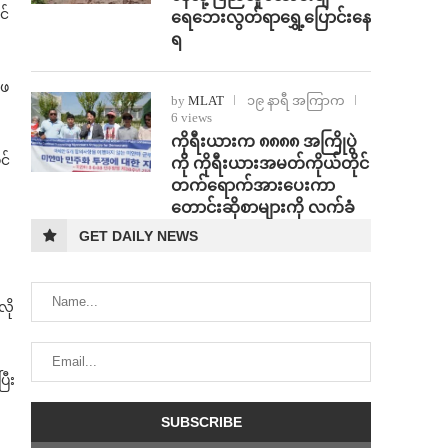
င်
ရေဘေးလွတ်ရာရွှေ့ပြောင်းနေ
ရ
ကဖ
by
MLAT
၁၉ နာရီ အကြာက
6 views
ကိုရီးယားက ၈၈၈၈ အကြိုပွဲ
င်
ကို ကိုရီးယားအမတ်ကိုယ်တိုင်
တက်ရောက်အားပေးကာ
တောင်းဆိုစာများကို လက်ခံ
GET DAILY NEWS
လို
ြီး