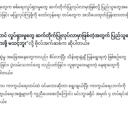
တွေက စစ်ရေးလှုပ်ရှားမှုတွေ ဆက်တိုက်ပြုလုပ်လာမှာဖြစ်လို့ ပြည်သူတွေအနေ
တ်ခြင်း မပြုလုပ်ကြဖို့ကို တော်လှန်ရေး တပ်တွေက အသိပေးထုတ်ပြန်ထားတာရှ
ောင် လှုပ်ရှားမှုတွေ ဆက်တိုက်ပြုလုပ်လာမှာဖြစ်တဲ့အတွက် ပြည်သူ
းဖို့ မသင့်ဘူး”
လို့ ဗိုလ်အက်ဆစ်က ဆိုပါတယ်။
မှု အခြေအနေတွေကလည်း စိပ်လာပြီး သိန်းရာနဲ့ချီ ပြန်ရွေးရတဲ့ ဖြစ်စဉ်တွေ
းခြင်း၊ ပွဲလမ်းသဘင်တွေ လည်ပတ်ခြင်း၊ လူစုလူဝေးများတဲ့ နေရာတွေကို
ုပါတယ်။
လား၊ ကာကွယ်ရေးတပ်ထဲ ဝင်မလားဆိုတာ ရွေးချယ်ပြီး ကာကွယ်ရေးဘက်ကို
ကွယ်ရေးအဖွဲ့များကို ကူညီပေးစေလိုကြောင်း ‌မင်းဘူးခရိုင် အမှတ် ၄ တပ်ရင်းရဲ
တယ်။