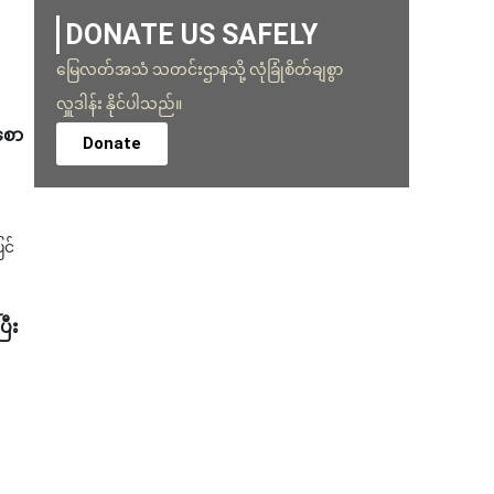
DONATE US SAFELY
မြေလတ်အသံ သတင်းဌာနသို့ လုံခြုံစိတ်ချစွာ
လှူဒါန်း နိုင်ပါသည်။
စော
Donate
ြင်
ြီး