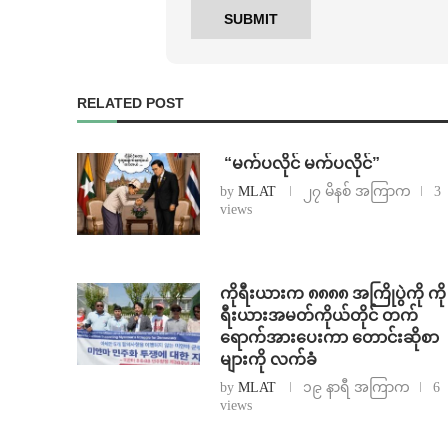
RELATED POST
⁨ ⁨“မက်ပလိုင် မက်ပလိုင်”
by
MLAT
၂၇ မိနစ် အကြာက
3
views
ကိုရီးယားက ၈၈၈၈ အကြိုပွဲကို ကို
ရီးယားအမတ်ကိုယ်တိုင် တက်
ရောက်အားပေးကာ တောင်းဆိုစာ
များကို လက်ခံ
by
MLAT
၁၉ နာရီ အကြာက
6
views