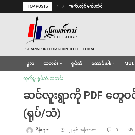
TOP POSTS
⁨ ⁨“မက်ပလိုင် မက်ပလိုင်”
MYAELATT ATHAN
SHARING INFORMATION TO THE LOCAL
မူလ
သတင်း
ရုပ်သံ
ဆောင်းပါး
MUL
တိုက်ပွဲ
,
ရုပ်သံ
,
သတင်း
ဆင်လူးရွာကို PDF တွေဝင
(ရုပ်/သံ)
ဒိန်းဂျား
၂ နှစ် အကြာက
0