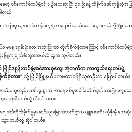
တဲ့ စစ်ကောင်စီတပ်ဖွဲ့ဝင် ၁ ဦးသေဆုံးပြီး ၃၀ ဦးခန့် ထိခိုက်ဒဏ်ရာရှိတဲ့အပြ
ရပါတယ်။
လင်း-ကံပြားမှ လူနာတင်ယာဉ်တွေနဲ့ လာရောက်သယ်ဆောင်သွားတယ်လို့ မြိုင်ပ
မမနဲ့ ဒရုန်းဗုံးတွေ အသုံးပြုကာ တိုက်ခိုက်ခဲ့တာကြောင့် စစ်ကောင်စီတပ်ဖွဲ့ဝ
ပြိုကျပျက်စီးသွားတယ်လို့ သူက ဆိုပါတယ်။
-မြိုင်ဒရုန်းတပ်ဖွဲ့အင်အားစုတွေ၊ အဲ့ဘက်က ကာကွယ်ရေးတပ်ဖွဲ့
ိုက်ခဲ့တာ။”
လို့ မြိုင်မြို့နယ်ပကဖတာဝန်ရှိသူတဦးက ပြောပါတယ်။
ူစောထီးတွေလည်း ဆင်လူးရွာကို လာရောက်ပူးပေါင်းတိုက်ခိုက်တာမျိုးတွေ့ရသ
တွေလည်းရှိတယ်လို့ သိရပါတယ်။
ဲဒီတိုက်ခိုက်မှုမှာ ဆင်လူးမြောက်ဘက်ရွာက ပျူစောထီး ကိုဖိုးမှီ သေဆုံးပ
းသွားတယ်လို့ ဆိုပါတယ်။