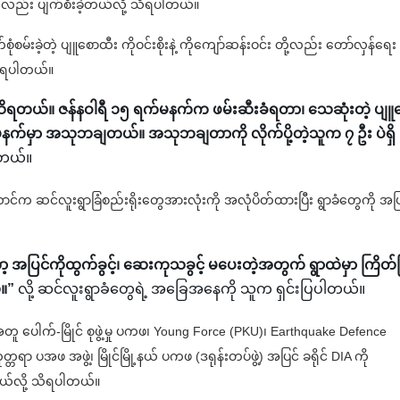
ီးလည်း ပျက်စီးခဲ့တယ်လို့ သိရပါတယ်။
စမ်းခဲ့တဲ့ ပျူစောထီး ကိုဝင်းစိုးနဲ့ ကိုကျော်ဆန်းဝင်း တို့လည်း တော်လှန်ရေး
 သိရပါတယ်။
သိရတယ်။ ဇန်နဝါရီ ၁၅ ရက်မနက်က ဖမ်းဆီးခံရတာ၊ သေဆုံးတဲ့ ပျူ
ရက် မနက်မှာ အသုဘချတယ်။ အသုဘချတာကို လိုက်ပို့တဲ့သူက ၇ ဦး ပဲရှိ
ါတယ်။
ဆောင်က ဆင်လူးရွာခြံစည်းရိုးတွေအားလုံးကို အလုံပိတ်ထားပြီး ရွာခံတွေကို အပ
့ အပြင်ကိုထွက်ခွင့်၊ ဆေးကုသခွင့် မပေးတဲ့အတွက် ရွာထဲမှာ ကြိတ်ပ
။”
လို့ ဆင်လူးရွာခံတွေရဲ့ အခြေအနေကို သူက ရှင်းပြပါတယ်။
ဲ့အတူ ပေါက်-မြိုင် စုဖွဲ့မှု ပကဖ၊ Young Force (PKU)၊ Earthquake Defence
ရာ ပအဖ အဖွဲ့၊ မြိုင်မြို့နယ် ပကဖ (ဒရုန်းတပ်ဖွဲ့) အပြင် ခရိုင် DIA ကို
့တယ်လို့ သိရပါတယ်။