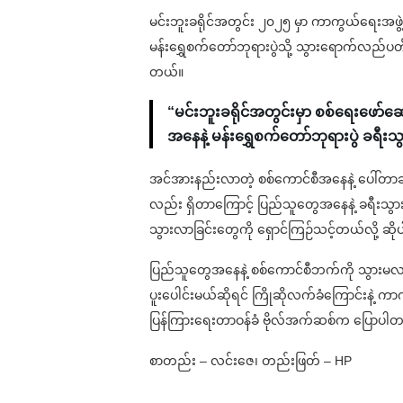
မင်းဘူးခရိုင်အတွင်း ၂၀၂၅ မှာ ကာကွယ်ရေးအဖွဲ့
မန်းရွှေစက်တော်ဘုရားပွဲသို့ သွားရောက်လည်ပ
တယ်။
“မင်းဘူးခရိုင်အတွင်းမှာ စစ်ရေးဖော်ဆ
အနေနဲ့ မန်းရွှေစက်တော်ဘုရားပွဲ ခရီးသွာ
အင်အားနည်းလာတဲ့ စစ်ကောင်စီအနေနဲ့ ပေါ်တာဆွဲ
လည်း ရှိတာကြောင့် ပြည်သူတွေအနေနဲ့ ခရီးသွာ
သွားလာခြင်းတွေကို ရှောင်ကြဉ်သင့်တယ်လို့ ဆိ
ပြည်သူတွေအနေနဲ့ စစ်ကောင်စီဘက်ကို သွားမ
ပူးပေါင်းမယ်ဆိုရင် ကြိုဆိုလက်ခံကြောင်းနဲ့ ကာ
ပြန်ကြားရေးတာဝန်ခံ ဗိုလ်အက်ဆစ်က ပြောပါ
စာတည်း – လင်းဇေ၊ တည်းဖြတ် – HP