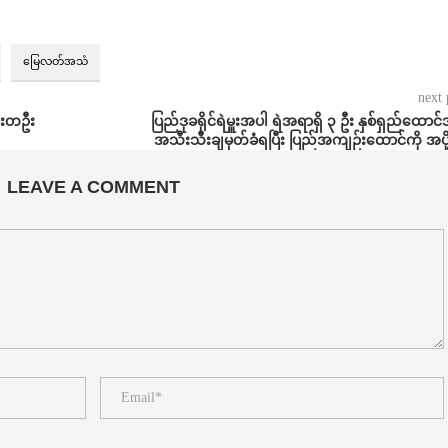
မြေလတ်အသံ
next 
သားတဦး
ပြည်ဒုခရိုင်ရဲမှူးအပါ ရဲအရာရှိ ၃ ဦး နှစ်ရှည်ထောင
အသီးသီးချမှတ်ခံရပြီး ပြည်အကျဉ်းထောင်ကို အပို
LEAVE A COMMENT