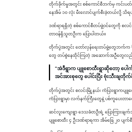
တိုက်ခိုက်မှုအတွင်း စစ်ကောင်စီဘက်မှ ကင်းပတ်နေ
နေအိမ် ၁၀ လုံး မီးလောင်ပျက်စီးခဲ့တယ်လို့ သိ
ဒဏ်ရာရရှိတဲ့ စစ်ကောင်စီတပ်ဖွဲ့ဝင်တွေကို စ
တာဝန်ရှိသူတဦးက ပြောပါတယ်။
တိုက်ပွဲအတွင်း တော်လှန်ရေးတပ်ဖွဲ့တွေဘက်က ၆၀ 
တွေ တပ်စွဲနေထိုင်ကြတဲ့ အဆောက်အဦတွေလည်း 
“အဲဒီရွာက ပျူစောထီးရွာဆိုတော့ ပေါက်
အင်အားစုတွေ ပေါင်းပြီး ဗုံးသီးချတိုက်ခ
တိုက်ပွဲအတွင်း စလင်းမြို့နယ်၊ ကံပြားရွာကပျ
ကံပြားရွာမှာ လက်နက်ကြီးတွေနဲ့ ပစ်ကူပေးတာ
ဆင်လူးကျေးရွာ ဒေသခံတဦးရဲ့ ပြောကြားချက်အရ အ
ပျူစောထီး ၄ ဦးဒဏ်ရာရကာ အိမ်ခြေ ၂၀ ပျက်စီ