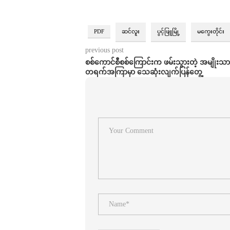
PDF
ဆင်လူး
ပွင့်ဖြူမြို့
မကွေးတိုင်း
previous post
စစ်ကောင်စီစစ်ကြောင်းက ဖမ်းသွားတဲ့ အမျိုး
တရက်အကြာမှာ သေဆုံးလျက်ပြန်တွေ့