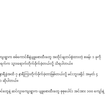
ကျေးရွာက စစ်ကောင်စီနဲ့ပျူစောထီးတွေ အထိုင်ချတပ်စွဲထားတဲ့ စခန်း ၁ ခုကို
၁၅ ရက်က သွားရောက်တိုက်ခိုက်ခဲ့တယ်လို့ သိရပါတယ်။
နာရီခွဲအထိ ၇ နာရီကြာတိုက်ခိုက်ခဲ့တာဖြစ်တယ်လို့ မင်းဘူးခရိုင် အမှတ် ၄
်က ဆိုပါတယ်။
ွဲ့ဝင်တွေနဲ့ ဆင်လူးကျေးရွာက ပျူစောထီးတွေ စုစုပေါင်း အင်အား ၁၀၀ ကျော်နဲ့