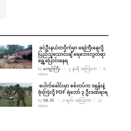
⁩ ⁨ခင်ဦးနယ်တဝိုက်မှာ ရေကြီးနေလို့
ပြည်သူသောင်းချီ ရေဘေးလွတ်ရာ
ရွှေ့ပြောင်းနေရ
by
ကျော်ကြီး
၄ နာရီ အကြာက
6
views
⁩ ⁨ပေါက်ခေါင်းမှာ စစ်တပ်က ဒရုန်းနဲ့
ဗုံးကြဲလို့ PDF ရဲဘော် ၃ ဦးဒဏ်ရာရ
by
MLAT
၁ ရက် အကြာက
22
views