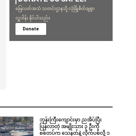
မြေလတ်အသံ သတင်းဌာနသို့ လုံခြုံစိတ်ချစွာ
လှူဒါန်း နိုင်ပါသည်။
Donate
ဘုန်းကြီးကျောင်းမှာ ညအိပ်ပြီး
ပြန်လာတဲ့ အမျိုးသား ၃ ဦးကို
စစ်တပ်က သေနတ်နဲ့ လိုက်ပစ်လို့ ၁