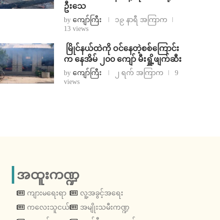
ဦးသေ
by
ကျော်ကြီး
၁၉ နာရီ အကြာက
13 views
⁩ ⁨မြိုင်နယ်ထဲကို ဝင်နေတဲ့စစ်ကြောင်း
က နေအိမ် ၂၀၀ ကျော် မီးရှိူ့ဖျက်ဆီး
by
ကျော်ကြီး
၂ ရက် အကြာက
9
views
အထူးကဏ္ဍ
ကျားမရေးရာ
လူ့အခွင့်အရေး
ကလေးသူငယ်
အမျိုးသမီးကဏ္ဍ