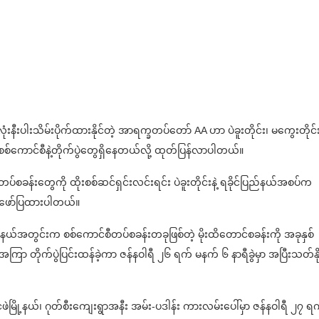
းပါးသိမ်းပိုက်ထားနိုင်တဲ့ အာရက္ခတပ်တော် AA ဟာ ပဲခူးတိုင်း၊ မကွေးတိုင်းန
စ်ကောင်စီနဲ့တိုက်ပွဲတွေရှိနေတယ်လို့ ထုတ်ပြန်လာပါတယ်။
စခန်းတွေကို ထိုးစစ်ဆင်ရှင်းလင်းရင်း ပဲခူးတိုင်းနဲ့ ရခိုင်ပြည်နယ်အစပ်က
့ ဖော်ပြထားပါတယ်။
ြို့နယ်အတွင်းက စစ်ကောင်စီတပ်စခန်းတခုဖြစ်တဲ့ မိုးထိတောင်စခန်းကို အခုနှစ်
အကြာ တိုက်ပွဲပြင်းထန်ခဲ့ကာ ဇန်နဝါရီ ၂၆ ရက် မနက် ၆ နာရီခွဲမှာ အပြီးသတ်နိုင
ဲမြို့နယ်၊ ဂုတ်စီးကျေးရွာအနီး အမ်း-ပဒါန်း ကားလမ်းပေါ်မှာ ဇန်နဝါရီ ၂၇ ရ