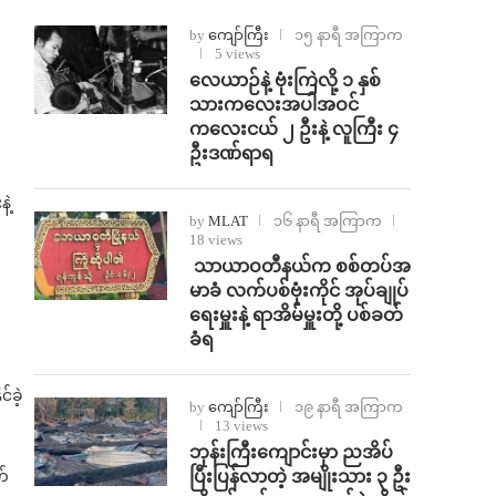
by
ကျော်ကြီး
၁၅ နာရီ အကြာက
5 views
⁨လေယာဉ်နဲ့ ဗုံးကြဲလို့ ၁ နှစ်
သားကလေးအပါအဝင်
ကလေးငယ် ၂ ဦးနဲ့ လူကြီး ၄
ဦးဒဏ်ရာရ
ဲ့
by
MLAT
၁၆ နာရီ အကြာက
18 views
⁩ ⁨သာယာဝတီနယ်က စစ်တပ်အ
မာခံ လက်ပစ်ဗုံးကိုင် အုပ်ချုပ်
ရေးမှူးနဲ့ ရာအိမ်မှူးတို့ ပစ်ခတ်
ခံရ
်ခဲ့
by
ကျော်ကြီး
၁၉ နာရီ အကြာက
13 views
ဘုန်းကြီးကျောင်းမှာ ညအိပ်
က်
ပြီးပြန်လာတဲ့ အမျိုးသား ၃ ဦး