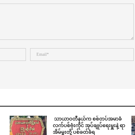
⁩ ⁨သာယာဝတီနယ်က စစ်တပ်အမာခံ
လက်ပစ်ဗုံးကိုင် အုပ်ချုပ်ရေးမှူးနဲ့ ရာ
အိမ်မှူးတို့ ပစ်ခတ်ခံရ