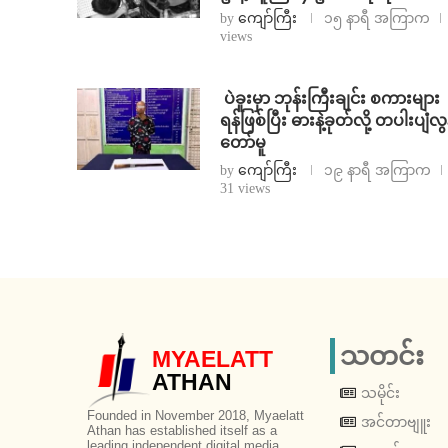
by
ကျော်ကြီး
၁၅ နာရီ အကြာက
views
⁩ ⁨ပဲခူးမှာ ဘုန်းကြီးချင်း စကားများ
ရန်ဖြစ်ပြီး ဓားနဲ့ခုတ်လို့ တပါးပျံလွ
တော်မူ
by
ကျော်ကြီး
၁၉ နာရီ အကြာက
31 views
သတင်း
MYAELATT
ATHAN
သမိုင်း
Founded in November 2018, Myaelatt
အင်တာဗျူး
Athan has established itself as a
leading independent digital media