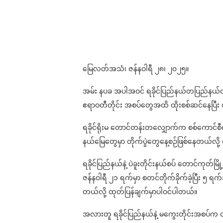
မြေလတ်အသံ၊ ဇန်နဝါရီ ၂၈၊ ၂၀၂၅။
အမ်း နပခ အပါအဝင် ရခိုင်ပြည်နယ်တပြည်နယ်လုံးနီ
ဧရာဝတီတိုင်း အစပ်တွေအထိ ထိုးစစ်ဆင်နေပြီး စ
ရခိုင်ရိုးမ တောင်တန်းတလျှောက်က စစ်ကောင်စီတပ်
နယ်မြေတွေမှာ တိုက်ပွဲတွေနေ့စဉ်ဖြစ်နေတယ်လို
ရခိုင်ပြည်နယ်နဲ့ ပဲခူးတိုင်းနယ်စပ် တောင်ကုတ်မ
ဇန်နဝါရီ ၂၁ ရက်မှာ စတင်တိုက်ခိုက်ခဲ့ပြီး ၅ ရက်
တယ်လို့ ထုတ်ပြန်ချက်မှာပါဝင်ပါတယ်။
အလားတူ ရခိုင်ပြည်နယ်နဲ့ မကွေးတိုင်းအစပ်က ငဖ