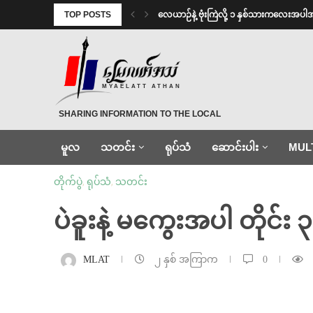
TOP POSTS
⁨လေယာဉ်နဲ့ ဗုံးကြဲလို့ ၁ နှစ်သားကလေးအပါ
MYAELATT ATHAN
SHARING INFORMATION TO THE LOCAL
မူလ
သတင်း
ရုပ်သံ
ဆောင်းပါး
MUL
တိုက်ပွဲ
,
ရုပ်သံ
,
သတင်း
ပဲခူးနဲ့ မကွေးအပါ တိုင်း
MLAT
၂ နှစ် အကြာက
0