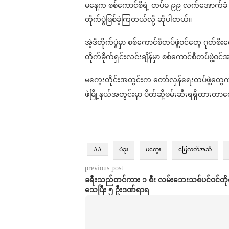
မနေ့က စစ်ကောင်စီရဲ့ တပ်မ ၉၉ လက်အောက်ခံ ခမရ
တိုက်ပွဲဖြစ်ခဲ့ကြတယ်လို့ ဆိုပါတယ်။
အဲ့ဒီတိုက်ပွဲမှာ စစ်ကောင်စီတပ်ဖွဲ့ဝင်တွေ ဂုတ်
တိုက်ခိုက်ရှင်းလင်းချိန်မှာ စစ်ကောင်စီတပ်ဖွဲ
မကွေးတိုင်းအတွင်းက တော်လှန်ရေးတပ်ဖွဲ့တွေက
ဖဲမြို့နယ်အတွင်းမှာ ပိတ်ဆို့ဖမ်းဆီးရရှိထားတ
AA
ပဲခူး
မကွေး
မြေလတ်အသံ
previous post
ခရီးသည်တင်ကား ၁ စီး လမ်းဘေးသစ်ပင်ဝင်တိုက်
သေပြီး ၅ ဦးဒဏ်ရာရ