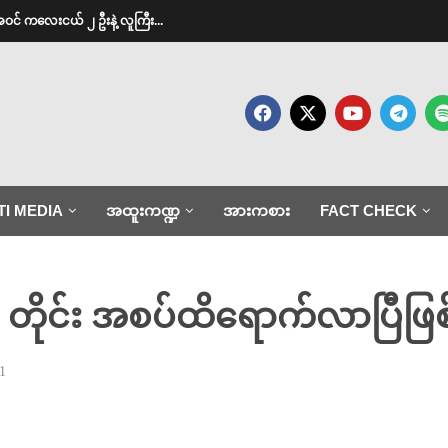
အဝင် ကလေးငယ် ၂ ဦးနဲ့ လူကြီး...
TI MEDIA
အထူးကဏ္ဍ
အားကစား
FACT CHECK
 ၃ တိုင်း အစပ်ထိရောက်လာပြီဖြစ်
1