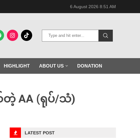
6 August 2026 8:51 AM
HIGHLIGHT
ABOUT US
DONATION
တဲ့ AA (ရုပ်/သံ)
LATEST POST