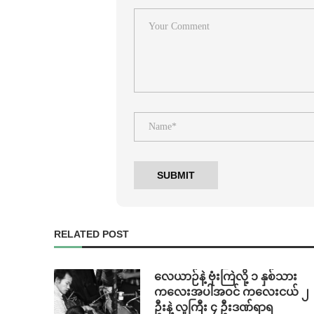
RELATED POST
⁨လေယာဉ်နဲ့ ဗုံးကြဲလို့ ၁ နှစ်သား
ကလေးအပါအဝင် ကလေးငယ် ၂
ဦးနဲ့ လူကြီး ၄ ဦးဒဏ်ရာရ