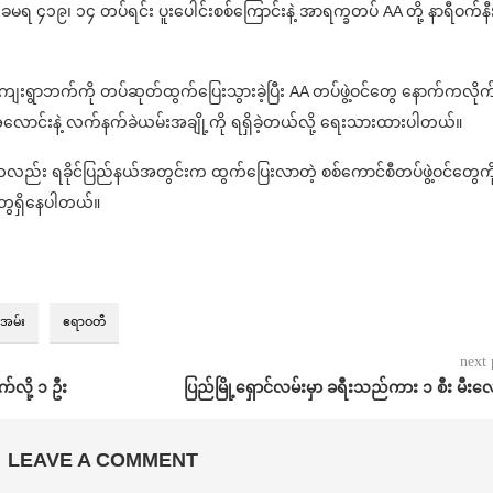
 ၄၁၉၊ ၁၄ တပ်ရင်း ပူးပေါင်းစစ်ကြောင်းနဲ့ အာရက္ခတပ် AA တို့ နာရီဝက်နီ
စီးကျေးရွာဘက်ကို တပ်ဆုတ်ထွက်ပြေးသွားခဲ့ပြီး AA တပ်ဖွဲ့ဝင်တွေ နောက်ကလိုက်
့ဝင်အလောင်းနဲ့ လက်နက်ခဲယမ်းအချို့ကို ရရှိခဲ့တယ်လို့ ရေးသားထားပါတယ်။
လည်း ရခိုင်ပြည်နယ်အတွင်းက ထွက်ပြေးလာတဲ့ စစ်ကောင်စီတပ်ဖွဲ့ဝင်တွေကိ
ာတွေရှိနေပါတယ်။
အမ်း
ဧရာဝတီ
next 
လို့ ၁ ဦး
ပြည်မြို့ရှောင်လမ်းမှာ ခရီးသည်ကား ၁ စီး မီးလ
LEAVE A COMMENT