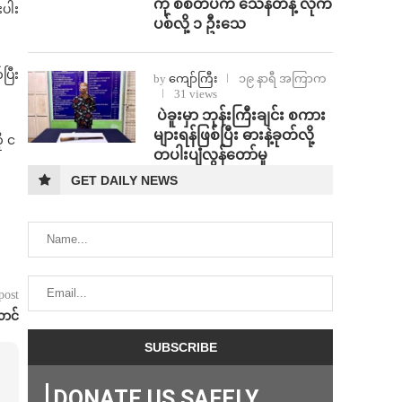
ကို စစ်တပ်က သေနတ်နဲ့ လိုက်
းပါး
ပစ်လို့ ၁ ဦးသေ
ပြီး
by
ကျော်ကြီး
၁၉ နာရီ အကြာက
31 views
⁩ ⁨ပဲခူးမှာ ဘုန်းကြီးချင်း စကား
များရန်ဖြစ်ပြီး ဓားနဲ့ခုတ်လို့
ု င
တပါးပျံလွန်တော်မူ
GET DAILY NEWS
post
ောင်
DONATE US SAFELY