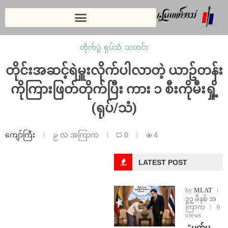
တိုက်ပွဲ
,
ရုပ်သံ
,
သတင်း
တိုင်းအဆင့်ရဲမှူးလိုက်ပါလာတဲ့ ယာဥ်တန်း
ကိုကြားဖြတ်တိုက်ပြီး ကား ၁ စီးကိုမီးရှို့
(ရုပ်/သံ)
ကျော်ကြီး
၉ လ အကြာက
0
4
LATEST POST
by
MLAT
၃၃ မိနစ် အ
ကြာက
6
views
⁨ ⁨“မက်ပ