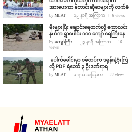
ယားအမတ်ကိုယ်တိုင် တက်ရောက်
အားပေးကာ တောင်းဆိုစာများကို လက်ခံ
by
MLAT
၁၉ နာရီ အကြာက
6 views
⁨မိုးများပြီး ချောင်းရေတက်လို့ ကောလင်း
နယ်က ရွာပေါင်း ၁၀၀ ကျော် ရေကြီးနေ
by
ကျော်ကြီး
၂၃ နာရီ အကြာက
16
views
⁩ ⁨ပေါက်ခေါင်းမှာ စစ်တပ်က ဒရုန်းနဲ့ဗုံးကြဲ
လို့ PDF ရဲဘော် ၃ ဦးဒဏ်ရာရ
by
MLAT
၁ ရက် အကြာက
22 views
MYAELATT
ATHAN