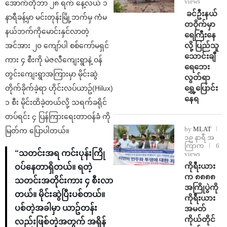
views
အောက်တိုဘာ ၂၈ ရက် နေ့လယ် ၁
⁩ ⁨ခင်ဦးနယ်
နာရီခန့်မှာ မင်းတုန်းမြို့ဘက်မှ ကံမ
တဝိုက်မှာ
နယ်ဘက်ကိုမောင်းနှင်လာတဲ့
ရေကြီးနေ
လို့ ပြည်သူ
အင်အား ၂၀ ကျော်ပါ စစ်ကော်မရှင်
သောင်းချီ
ကား ၄ စီးကို မဲဇလီကျေးရွာနဲ့ ဝန်
ရေဘေး
တွင်းကျေးရွာအကြားမှာ မိုင်းဆွဲ
လွတ်ရာ
ရွှေ့ပြောင်း
တိုက်ခိုက်ခဲ့ရာ ဟိုင်းလပ်ယာဥ်(Hilux)
နေရ
၁ စီး မိုင်းထိခဲ့တယ်လို့ သရက်ခရိုင်
တပ်ရင်း ၄ ပြန်ကြားရေးတာဝန်ခံ ကို
by
MLAT
မြတ်က ပြောပါတယ်။
၁၉ နာရီ အ
ကြာက
6
“သတင်းအရ ကင်းပုန်းကြို
views
ကိုရီးယား
ဝပ်နေတာရှိတယ်။ ရတဲ့
က ၈၈၈၈
သတင်းအတိုင်းကား ၄ စီးလာ
အကြိုပွဲကို
တယ်။ မိုင်းဆွဲပြီးပစ်တယ်။
ကိုရီးယား
ပစ်တဲ့အခါမှာ ယာဥ်တန်း
အမတ်
ကိုယ်တိုင်
လည်းဖြစ်တဲ့အတွက် အရှိန်