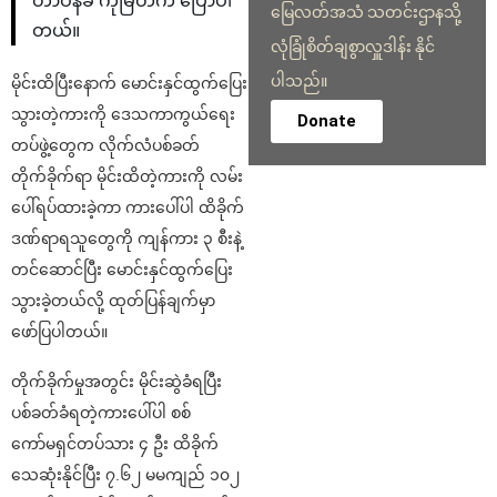
တာဝန်ခံ ကိုမြတ်က ပြောပါ
မြေလတ်အသံ သတင်းဌာနသို့
တယ်။
လုံခြုံစိတ်ချစွာလှူဒါန်း နိုင်
ပါသည်။
မိုင်းထိပြီးနောက် မောင်းနှင်ထွက်ပြေး
သွားတဲ့ကားကို ဒေသကာကွယ်ရေး
Donate
တပ်ဖွဲ့တွေက လိုက်လံပစ်ခတ်
တိုက်ခိုက်ရာ မိုင်းထိတဲ့ကားကို လမ်း
ပေါ်ရပ်ထားခဲ့ကာ ကားပေါ်ပါ ထိခိုက်
ဒဏ်ရာရသူတွေကို ကျန်ကား ၃ စီးနဲ့
တင်ဆောင်ပြီး မောင်းနှင်ထွက်ပြေး
သွားခဲ့တယ်လို့ ထုတ်ပြန်ချက်မှာ
ဖော်ပြပါတယ်။
တိုက်ခိုက်မှုအတွင်း မိုင်းဆွဲခံရပြီး
ပစ်ခတ်ခံရတဲ့ကားပေါ်ပါ စစ်
ကော်မရှင်တပ်သား ၄ ဦး ထိခိုက်
သေဆုံးနိုင်ပြီး ၇.၆၂ မမကျည် ၁၀၂