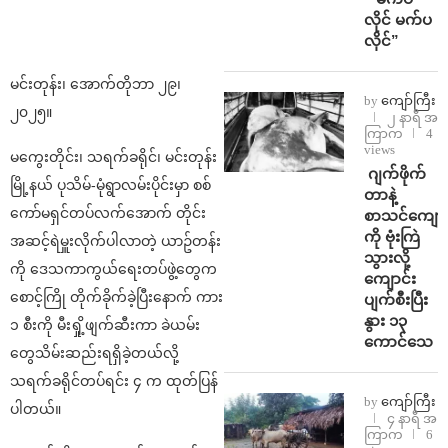
လိုင် မက်ပ
လိုင်”
မင်းတုန်း၊ အောက်တိုဘာ ၂၉၊
by
ကျော်ကြီး
၂၀၂၅။
၂ နာရီ အ
ကြာက
4
views
မကွေးတိုင်း၊ သရက်ခရိုင်၊ မင်းတုန်း
⁨⁩ ⁨ဂျက်ဖိုက်
မြို့နယ် ပုသိမ်-မုံရွာလမ်းပိုင်းမှာ စစ်
တာနဲ့
ကော်မရှင်တပ်လက်အောက် တိုင်း
စာသင်ကျောင
ကို ဗုံးကြဲ
အဆင့်ရဲမှူးလိုက်ပါလာတဲ့ ယာဥ်တန်း
သွားလို့
ကို ဒေသကာကွယ်ရေးတပ်ဖွဲ့တွေက
ကျောင်း
စောင့်ကြို တိုက်ခိုက်ခဲ့ပြီးနောက် ကား
ပျက်စီးပြီး
နွား ၁၃
၁ စီးကို မီးရှို့ဖျက်ဆီးကာ ခဲယမ်း
ကောင်သေ
တွေသိမ်းဆည်းရရှိခဲ့တယ်လို့
သရက်ခရိုင်တပ်ရင်း ၄ က ထုတ်ပြန်
by
ကျော်ကြီး
ပါတယ်။
၄ နာရီ အ
ကြာက
6