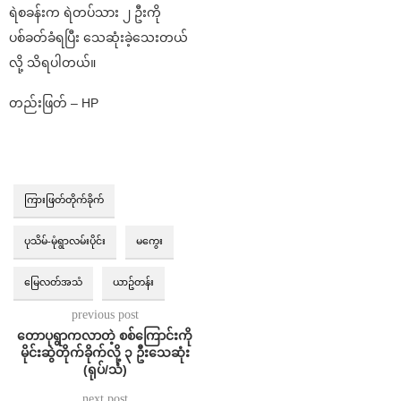
ရဲစခန်းက ရဲတပ်သား ၂ ဦးကို
ပစ်ခတ်ခံရပြီး‌ သေဆုံးခဲ့သေးတယ်
လို့ သိရပါတယ်။
တည်းဖြတ် – HP
ကြားဖြတ်တိုက်ခိုက်
ပုသိမ်-မုံရွာလမ်းပိုင်း
မကွေး
မြေလတ်အသံ
ယာဥ်တန်း
previous post
တောပုရွာကလာတဲ့ စစ်ကြောင်းကို
မိုင်းဆွဲတိုက်ခိုက်လို့ ၃ ဦးသေဆုံး
(ရုပ်/သံ)
next post