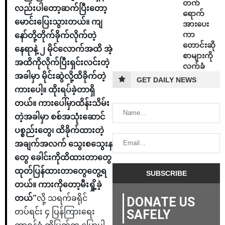
တက်
လည်းပါတော့ဆက်ပြီးတော့
ရောက်
မောင်းပြေးသွားတယ်။ ကျ
အားပေး
ကာ
နော်တို့တိုက်ခိုက်လိုက်တဲ့
တောင်းဆို
နေရာနဲ့ ၂ မိုင်လောက်အထိ အဲ့
စာများကို
အထိကိုလိုက်ပြီးရှင်းလင်းတဲ့
လက်ခံ
အခါမှာ မိုင်းဆွဲလို့ထိခိုက်တဲ့
GET DAILY NEWS
ကားပေါ့။ ထိုးရပ်ခဲ့တာရှိ
တယ်။ ကားပေါ်မှာထိန်းသိမ်း
တဲ့အခါမှာ စစ်အသုံးဆောင်
ပစ္စည်းတွေ၊ ထိခိုက်ထားတဲ့
အချက်အလက် သွေးစသွေးန
တွေ ခေါင်းကိုထိထားတာတွေ
ထုတ်ပြန်ထားတာတွေတွေ့ရ
တယ်။ ကားကိုတော့မီးရှို့ခဲ့
တယ်”
လို့ သရက်ခရိုင်
DONATE US
တပ်ရင်း ၄ ပြန်ကြားရေး
SAFELY