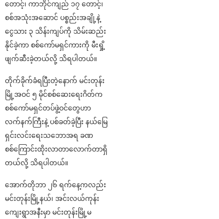
တောင့်၊ ကာဘိုင်ကျည် ၁၇ တောင့်၊
စစ်အသုံးအဆောင် ပစ္စည်းအချို့နဲ့
ငွေသား ၃ သိန်းကျပ်ကို သိမ်းဆည်း
နိုင်ခဲ့ကာ စစ်ကော်မရှင်ကားကို မီးရှို့
ဖျက်ဆီးခဲ့တယ်လို့ သိရပါတယ်။
တိုက်ခိုက်ခံရပြီးတဲ့နောက် မင်းတုန်း
မြို့အဝင် ၅ မိုင်စစ်ဆေးရေးဂိတ်က
စစ်ကော်မရှင်တပ်ဖွဲ့ဝင်တွေဟာ
လက်နက်ကြီးနဲ့ ပစ်ခတ်ခဲ့ပြီး နယ်မြေ
ရှင်းလင်းရေးသဘောအရ ခဏ
စစ်ကြောင်းထိုးလာတာလောက်တာရှိ
တယ်လို့ သိရပါတယ်။
အောက်တိုဘာ ၂၆ ရက်နေ့ကလည်း
မင်းတုန်းမြို့နယ်၊ အင်းလယ်ကုန်း
ကျေးရွာအနီးမှာ မင်းတုန်းမြို့မ