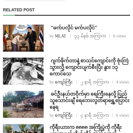
RELATED POST
⁨ ⁨“မက်ပလိုင် မက်ပလိုင်”
by
MLAT
၃၃ မိနစ် အကြာက
6 views
⁨⁩ ⁨ဂျက်ဖိုက်တာနဲ့ စာသင်ကျောင်းကို ဗုံးကြဲ
သွားလို့ ကျောင်းပျက်စီးပြီး နွား ၁၃
ကောင်သေ
by
ကျော်ကြီး
၂ နာရီ အကြာက
4 views
⁩ ⁨ခင်ဦးနယ်တဝိုက်မှာ ရေကြီးနေလို့ ပြည်
သူသောင်းချီ ရေဘေးလွတ်ရာရွှေ့ပြောင်း
နေရ
by
ကျော်ကြီး
၄ နာရီ အကြာက
6 views
ကိုရီးယားက ၈၈၈၈ အကြိုပွဲကို ကိုရီး