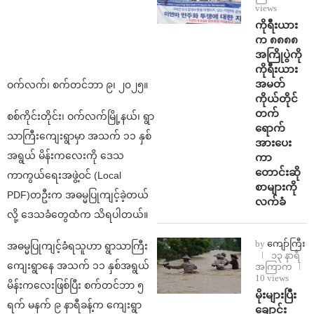
views
ကိုရီးယား
က ၈၈၈၈
အကြိုပွဲကို
ကိုရီးယား
အမတ်
ဝက်လက်၊ စက်တင်ဘာ ၉၊ ၂၀၂၅။
ကိုယ်တိုင်
တက်
စစ်ကိုင်းတိုင်း၊ ဝက်လက်မြို့နယ်၊ ရွာ
ရောက်
သာကြီးကျေးရွာမှာ အသက် ၁၁ နှစ်
အားပေး
အရွယ် မိန်းကလေးကို ဒေသ
ကာ
တောင်းဆို
ကာကွယ်ရေးအဖွဲ့ဝင် (Local
စာများကို
PDF)တဦးက အဓမ္မပြုကျင့်ခဲ့တယ်
လက်ခံ
လို့ ဒေသခံတွေထံက သိရပါတယ်။
by
ကျော်ကြီး
အဓမ္မပြုကျင့်ခံရသူဟာ ရွာသာကြီး
၁၃ နာရီ
ကျေးရွာနေ အသက် ၁၁ နှစ်အရွယ်
အကြာက
10 views
မိန်းကလေးဖြစ်ပြီး စက်တင်ဘာ ၅
⁨မိုးများပြီး
ရက် မနက် ၉ နာရီခန့်က ကျေးရွာ
ချောင်း