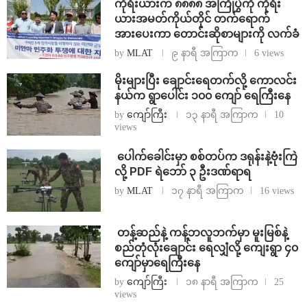
ကိုရီးယားက ၈၈၈၈ အကြိုပွဲကို ကိုရီး
ယားအမတ်ကိုယ်တိုင် တက်ရောက်
အားပေးကာ တောင်းဆိုစာများကို လက်ခံ
by
MLAT
၉ နာရီ အကြာက
6 views
⁨မိုးများပြီး ချောင်းရေတက်လို့ ကောလင်း
နယ်က ရွာပေါင်း ၁၀၀ ကျော် ရေကြီးနေ
by
ကျော်ကြီး
၁၃ နာရီ အကြာက
10
views
⁩ ⁨ပေါက်ခေါင်းမှာ စစ်တပ်က ဒရုန်းနဲ့ဗုံးကြဲ
လို့ PDF ရဲဘော် ၃ ဦးဒဏ်ရာရ
by
MLAT
၁၇ နာရီ အကြာက
16 views
⁩ ⁨တန့်ဆည်နဲ့ ကန့်ဘလူဘက်မှာ မူးမြစ်နဲ့
စည်တုံလုံးချောင်း ရေလျှံလို့ ကျေးရွာ ၄၀
ကျော်မှာရေကြီးနေ
by
ကျော်ကြီး
၁၈ နာရီ အကြာက
25
views