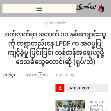
ရုပ်သံ
,
သတင်း
ဝက်လက်မှာ အသက် ၁၁ နှစ်ကျောင်းသူ
ကို တရွာတည်းနေ LPDF က အဓမ္မပြု
ကျင့်ခဲ့မှု ပြင်းပြင်း ထန်ထန်အရေးယူဖို့
ဒေသခံတွေတောင်းဆို (ရုပ်/သံ)
ကျော်စွာ
၁၁ လ အကြာက
0
22
LATEST POST
by
MLAT
၉ နာရီ အ
ကြာက
6