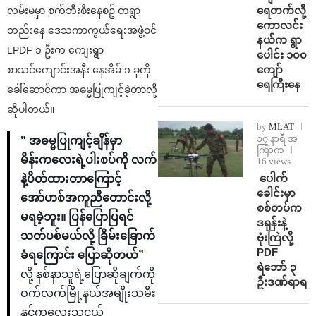
ရေတက်လို့
လမ်းမမှာ စက်ဘီးစီးနေစဥ် တရွာ
ကောလင်း
တည်းနေ ဒေသကာကွယ်ရေးအဖွဲ့ဝင်
နယ်က ရွာ
LPDF ၁ ဦးက ကျေးရွာ
ပေါင်း ၁၀၀
ကျော်
စာသင်ကျောင်းအနီး နေအိမ် ၁ ခုကို
ရေကြီးနေ
ခေါ်ဆောင်ကာ အဓမ္မပြုကျင့်ခဲ့တာလို့
ဆိုပါတယ်။
by
MLAT
၁၇ နာရီ အ
” အဓမ္မပြုကျင့်ချိန်မှာ
ကြာက
မိန်းကလေးရဲ့ပါးစပ်ကို လက်
16 views
⁩ ⁨ပေါက်
နဲ့ပိတ်ထားတာကြောင့်
ခေါင်းမှာ
အော်ဟစ်အကူညီတောင်းလို့
စစ်တပ်က
မရခဲ့ဘူး။ ပြန်ပြောပြရင်
ဒရုန်းနဲ့
သတ်ပစ်မယ်လို့ ခြိမ်းခြောက်
ဗုံးကြဲလို့
PDF
ခံရကြောင်း ပြောဆိုတယ်”
ရဲဘော် ၃
လို့ နစ်နာသူရဲ့ပြောဆိုချက်ကို
ဦးဒဏ်ရာရ
ဝက်လက်မြို့နယ်အမျိုးသမီး
နှင့်ကလေးသူငယ်