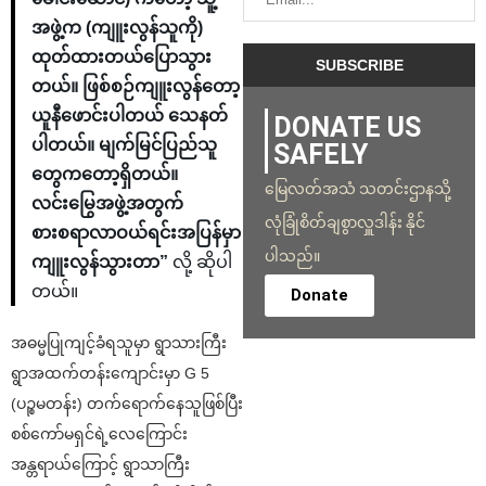
အဖွဲ့က (ကျူးလွန်သူကို)
ထုတ်ထားတယ်ပြောသွား
တယ်။ ဖြစ်စဉ်ကျူးလွန်တော့
ယူနီဖောင်းပါတယ် သေနတ်
DONATE US
ပါတယ်။ မျက်မြင်ပြည်သူ
SAFELY
တွေကတော့ရှိတယ်။
မြေလတ်အသံ သတင်းဌာနသို့
လင်းမြွေအဖွဲ့အတွက်
လုံခြုံစိတ်ချစွာလှူဒါန်း နိုင်
စားစရာလာဝယ်ရင်းအပြန်မှာ
ပါသည်။
ကျူးလွန်သွားတာ”
လို့ ဆိုပါ
တယ်။
Donate
အဓမ္မပြုကျင့်ခံရသူမှာ ရွာသားကြီး
ရွာအထက်တန်းကျောင်းမှာ G 5
(ပဉ္စမတန်း) တက်ရောက်နေသူဖြစ်ပြီး
စစ်ကော်မရှင်ရဲ့လေကြောင်း
အန္တရာယ်ကြောင့် ရွာသာကြီး