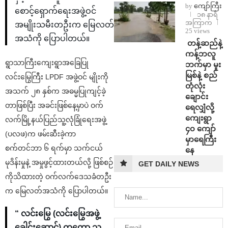
by
ကျော်ကြီး
စောင့်ရှောက်ရေးအဖွဲ့ဝင်
၁၈ နာရီ
အကြာက
အမျိုးသမီးတဦးက မြေလတ်
25 views
အသံကို ပြောပါတယ်။
⁩ ⁨တန့်ဆည်နဲ့
ကန့်ဘလူ
ရွာသာကြီးကျေးရွာအခြေပြု
ဘက်မှာ မူး
မြစ်နဲ့ စည်
လင်းမြွေကြီး LPDF အဖွဲ့ဝင် မျိုးကို
တုံလုံး
အသက် ၂၈ နှစ်က အဓမ္မပြုကျင့်ခဲ့
ချောင်း
တာဖြစ်ပြီး အခင်းဖြစ်နေ့မှာပဲ ဝက်
ရေလျှံလို့
ကျေးရွာ
လက်မြို့နယ်ပြည်သူ့လုံခြုံရေးအဖွဲ့
၄၀ ကျော်
(ပလဖ)က ဖမ်းဆီးခဲ့ကာ
မှာရေကြီး
စက်တင်ဘာ ၆ ရက်မှာ သက်ငယ်
နေ
မုဒိန်းမှုနဲ့ အမှုဖွင့်ထားတယ်လို့ ဖြစ်စဉ်
GET DAILY NEWS
ကိုသိထားတဲ့ ဝက်လက်ဒေသခံတဦး
က မြေလတ်အသံကို ပြောပါတယ်။
“ လင်းမြွေ (လင်းမြွေအဖွဲ့
ခေါင်းဆောင်) ကတော့ သူ့