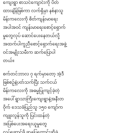
ကျေးရွာ စာသင်ကျောင်းကို ပိတ်
ထားချိန်ဖြစ်ကာ လက်ရှိမှာ နစ်နာသူ
မိန်းကလေးကို စိတ်ကျန်းမာရေး
အပါအဝင် ကျန်းမာရေးစောင့်ရှောက်
မှုတွေလုပ် ဆောင်ပေးနေတယ်လို့
အထက်ပါကူညီစောင့်ရှောက်ရေးအဖွဲ့
ဝင်အမျိုးသမီးက ဆက်ပြောပါ
တယ်။
စက်တင်ဘာလ ၇ ရက်မှာတော့ အဲ့ဒီ
ဖြစ်စဥ်နဲ့ပတ်သက်ပြီး သက်ငယ်
မိန်းကလေးကို အဓမ္မပြုကျင့်ခဲ့တဲ့
အပေါ် ရွာသာကြီးကျေးရွာနဲ့အနီးတ
ဝိုက် ဒေသခံပြည်သူ ၁၅၀ ကျော်က
ကျူးလွန်သူကို ပြင်းထန်တဲ့
အပြစ်ပေးအရေးယူမှုတွေ
လုပ်ဆောင်ဖို့ ဆန္ဒပြတောင်းဆိုခဲ့