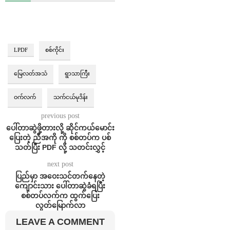
LPDF
စစ်ကိုင်း
မြေလတ်အသံ
ရွာသာကြီး
ဝက်လက်
သက်ငယ်မုဒိန်း⁩
previous post
ပေါ်တာဆွဲဖို့တားလို့ ဆိုင်ကယ်မောင်း
ပြေးတဲ့ ညီအကို ကို စစ်တပ်က ပစ်
သတ်ပြီး PDF လို့ သတင်းလွှင့်
next post
ပြည်မှာ အဝေးသင်တက်နေတဲ့
ကျောင်းသား ပေါ်တာဆွဲခံရပြီး
စစ်တပ်လက်က ထွက်ပြေး
လွတ်မြောက်လာ
LEAVE A COMMENT