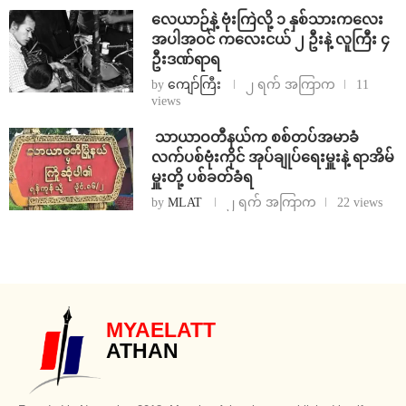
⁨လေယာဉ်နဲ့ ဗုံးကြဲလို့ ၁ နှစ်သားကလေး
အပါအဝင် ကလေးငယ် ၂ ဦးနဲ့ လူကြီး ၄
ဦးဒဏ်ရာရ
by
ကျော်ကြီး
၂ ရက် အကြာက
11
views
⁩ ⁨သာယာဝတီနယ်က စစ်တပ်အမာခံ
လက်ပစ်ဗုံးကိုင် အုပ်ချုပ်ရေးမှူးနဲ့ ရာအိမ်
မှူးတို့ ပစ်ခတ်ခံရ
by
MLAT
၂ ရက် အကြာက
22 views
MYAELATT
ATHAN