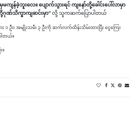
ှမကျန်ခဲ့ဘူးလေ။ ပျောက်သွားရင် ကျနော်တို့ခေါင်းပေါ်လာမှာ
ု့ဂုဏ်သိက္ခာကျဆင်းမှာ”
လို့ သူကဆက်ပြောပါတယ်
း ၁ ဦး၊ အမျိုးသမီး ၃ ဦးကို ဆက်လက်ထိန်းသိမ်းထားပြီး ငွေကြေး
ိုပါတယ်။
ဦး။