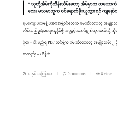
” သူတို့အိမ်ကိုထိန်းသိမ်းတော့ အိမ်မှာက တယောက်မ
လေ။ မသမာသူက ဝင်ရောက်ခိုးယူသွားရင် ကျနော်တိ
ရပ်ကျေးပလဖနဲ့ ပအဖအဖွဲ့ဝင်တွေက ဖမ်းဆီးထားတဲ့ အမျိုးသာ
လိမ်လည်မှုနဲ့အရေးယူနိုင်ဖို့ အမှုဖွင့်ဆောင်ရွက်သွားမယ်လို့ ဆ
ပုံစာ – ငါးမည်ရ PDF တပ်ဖွဲ့က ဖမ်းဆီးထားတဲ့ အမျိုးသမီး ‌၂ 
စာတည်း – ဟိန်းစံ
၁ နှစ် အကြာက
0 comments
8 views