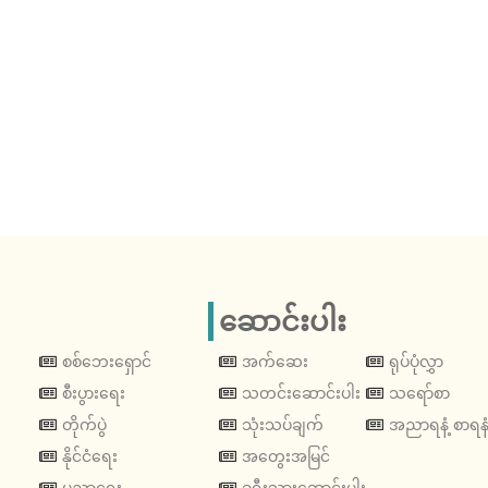
ဆောင်းပါး
စစ်ဘေးရှောင်
အက်ဆေး
ရုပ်ပုံလွှာ
စီးပွားရေး
သတင်းဆောင်းပါး
သရော်စာ
တိုက်ပွဲ
သုံးသပ်ချက်
အညာရနံ့ စာရနံ
နိုင်ငံရေး
အတွေးအမြင်