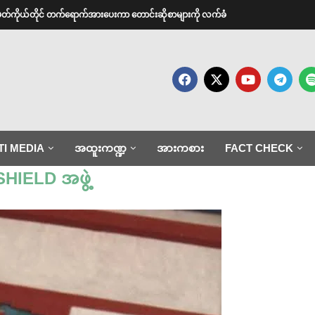
အမတ်ကိုယ်တိုင် တက်ရောက်အားပေးကာ တောင်းဆိုစာများကို လက်ခံ
TI MEDIA
အထူးကဏ္ဍ
အားကစား
FACT CHECK
SHIELD အဖွဲ့