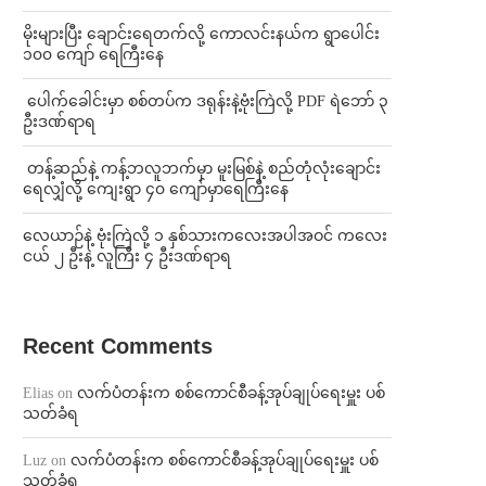
⁨မိုးများပြီး ချောင်းရေတက်လို့ ကောလင်းနယ်က ရွာပေါင်း
၁၀၀ ကျော် ရေကြီးနေ
⁩ ⁨ပေါက်ခေါင်းမှာ စစ်တပ်က ဒရုန်းနဲ့ဗုံးကြဲလို့ PDF ရဲဘော် ၃
ဦးဒဏ်ရာရ
⁩ ⁨တန့်ဆည်နဲ့ ကန့်ဘလူဘက်မှာ မူးမြစ်နဲ့ စည်တုံလုံးချောင်း
ရေလျှံလို့ ကျေးရွာ ၄၀ ကျော်မှာရေကြီးနေ
⁨လေယာဉ်နဲ့ ဗုံးကြဲလို့ ၁ နှစ်သားကလေးအပါအဝင် ကလေး
ငယ် ၂ ဦးနဲ့ လူကြီး ၄ ဦးဒဏ်ရာရ
Recent Comments
Elias
on
လက်ပံတန်းက စစ်ကောင်စီခန့်အုပ်ချုပ်ရေးမှူး ပစ်
သတ်ခံရ
Luz
on
လက်ပံတန်းက စစ်ကောင်စီခန့်အုပ်ချုပ်ရေးမှူး ပစ်
သတ်ခံရ