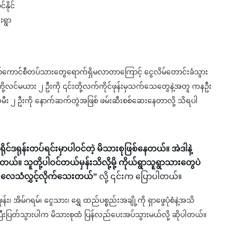
နိုင်
းရွာ
တဲ့ စစ်ကောင်စီတပ်သားတွေရောက်ရှိမလာတာကြောင့် ငွေလိမ်တောင်းခံသွား
ို တို့လင်မယား ၂ ဦးကို ၎င်းတို့လက်ကိုင်ဖုန်းမှသက်သေတွေနဲ့အတူ ကနဦး
သမီး ၂ ဦးကို နောက်ဆက်တွဲအဖြစ် ဖမ်းဆီးစစ်ဆေးနေတာလို့ သိရပါ
င်ဒရုန်းတပ်ရင်းမှာပါဝင်တဲ့ မိသားစုဖြစ်နေတယ်။ အဲဒါနဲ့
 သူတို့ပါဝင်တယ်မှန်းသိလို့မို့ ကိုယ်ရွာသူရွာသားတွေပဲ
့က လေသံလွှင့်လိုက်သေးတယ်”
လို့ ၎င်းက ပြောပါတယ်။
 ဖုန်း၊ အိမ်ဂရမ်၊ ငွေသား၊ ရွှေ ထည်ပစ္စည်းအချို့ကို ရှာဖွေပုံစံနဲ့အသိ
ပြီးပြတ်သွားပါက မိသားစုထံ ပြန်လည်ပေးအပ်သွားမယ်လို့ ဆိုပါတယ်။