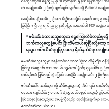
စစ်ကိုင်းတိုင်း၊ ရွှေဘိုမြို့နယ်၊ တိုက်နယ် ၅ နယ်မြေအတွင်း
တဲ့ အမျိုးသမီး ၂ ဦးကို ချက်ချင်းလွှတ်ပေးဖို့ ရှိ/Shield အမ
အဆိုပါအမျိုးသမီး ၂ ဦးဟာ မိတ္ထီလာခရိုင်၊ အမှတ် ၁၈၄၉ ဒရုန်
ဖြစ်ပြီး ဧပြီ ၁၉ ရက် ည ၉ နာရီခန့်မှာ အထက်ပါ PDF အဖွဲ့က ဖ
“ ဖမ်းဆီးခံထားရသူတွေက ငွေကြေးလိမ်လည်မှုလို့ 
ဘက်ကလူတွေနဲ့ပေါင်းပြီးလိမ်တယ်ဆိုပြီးလို့တော
ရဘူး။ ဖမ်းဆီးခံရချိန်မှာတော့ ရိုက်နှက်ခံရတာမျိုးမ
ဖမ်းဆီးခံရသူတွေမှာ ဒရုန်းတပ်ရင်းကတပ်ဖွဲ့ဝင် ကိုမှုံကြီး၊ ဇနီးဖ
ဖြစ်သူ အိရွှေဇင်၊ သားအငယ်(ဒရုန်းတပ်ဖွဲ့ဝင်) စုစုပေါင်း ၅ ဦးကို 
တပ်ရင်းထံ ပြန်လည်လွှဲပြောင်းပေးခဲ့ပြီး အမျိုးသမီး ၂ ဦ
ဖမ်းဆီးခေါ်ဆောင်သွားစဉ် သိမ်းယူသွားတဲ့ အိမ်ဂရမ်၊ တယ်လီဖု
ငွေသား ကျပ်သိန်း ၅၀ ကျော် နဲ့ ရွှေထည်ပစ္စည်းတွေကို ပွင့်လင်
မြင်သာစွာ ပြန်လည်ပေးအပ်ဖို့ကိုလည်း ထုတ်ပြန်ချက်မှာ ဖော်ပ
တောင်းဆိုထားပါတယ်။