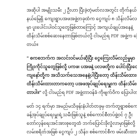
အဆိုပါ အမျိုးသမီး ၂ ဦးဟာ ပြီးခဲ့တဲ့မတ်လအတွင်း တိုက်နယ်
နယ်မြေရှိ ကျေးရွာပအဖအဖွဲ့တခုထံက ငွေကျပ် ၈ သိန်းလိမ်လည
မှာ ပူးပေါင်းပါဝင်သူတွေဖြစ်တာကြောင့် အကျယ်ချုပ်အနေနဲ့
ထိန်းသိမ်းစစ်ဆေးနေတာဖြစ်တယ်လို့ ငါးမည်ရ PDF အဖွဲ့က ပ
တယ်။
” စကစဘက်က အလင်းဝင်မယ်ဆိုပြီး ငွေကြေးလိမ်လည်မှုမှာ
ကြိုးကိုင်သူတွေဖြစ်လို့ ပကဖ၊ ပအဖနဲ့ ပလဖတို့က ပေါင်းပြီးတ
ကျနော်တို့က အသိသက်သေအနေနဲ့ပါပြီးတော့ ထိန်းသိမ်းထာ
ထိန်းသိမ်းထားတာကတော့ ပအဖအုပ်ချုပ်ရေးမှူးက ထိန်းသိမ်
တာပါ။”
လို့ ငါးမည်ရ PDF အဖွဲ့တာဝန်ခံ ကိုဗျက်ဝိက ပြောပါ
မတ် ၁၄ ရက်မှာ အမည်မသိဖုန်းနံပါတ်တခုမှ တက်တူရွာစစ်ကေ
ခန့်အုပ်ချုပ်ရေးမှူးရဲ့သမီးဖြစ်သူနဲ့ စစ်ကောင်စီတပ်ဖွဲ့ဝင် ၇ ဦး
တော်လှန်ရေးအင်အားစုတွေထံ ဘက်ပြောင်းခိုလှုံလာမှာဖြစ်လို့
လမ်းစရိတ်အဖြစ် ငွေကျပ် ၂ သိန်း၊ စစ်ကောင်စီက ဖမ်းဆီးထား