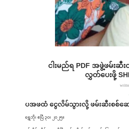
ငါးမည်ရ PDF အဖွဲ့ဖမ်းဆီးထ
လွှတ်ပေးဖို့ S
writt
ပအဖထံ ငွေလိမ်သွားလို့ ဖမ်းဆီးစစ်ဆ
ရွှေဘို၊ ဧပြီ ၃၀၊ ၂၀၂၅။