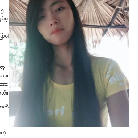
 ၅
်မှု
ြောပါ
ော့
းတာ။
းထား
တယ်။
ာင်စီ
တဲ့