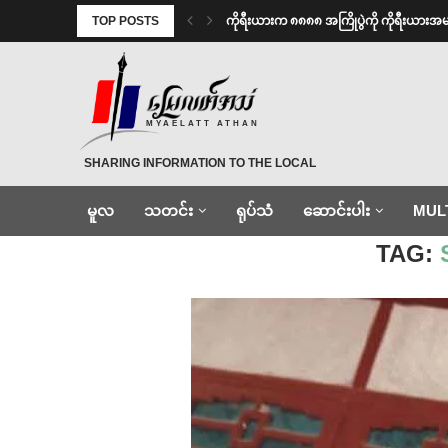
TOP POSTS
ကိုရီးယားက ၈၈၈၈ အကြိုပွဲကို ကိုရီးယား
MYAELATT ATHAN
SHARING INFORMATION TO THE LOCAL
မူလ
သတင်း
ရုပ်သံ
ဆောင်းပါး
MUL
Home
»
Shield အဖွဲ့
TAG: