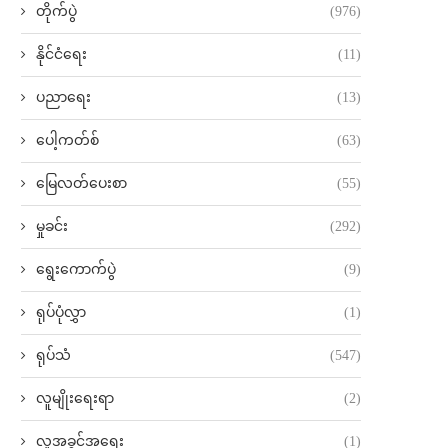
တိုက်ပွဲ
(976)
နိုင်ငံရေး
(11)
ပညာရေး
(13)
ပေါ့ကတ်စ်
(63)
မြေလတ်ပေးစာ
(55)
မှုခင်း
(292)
ရွေးကောက်ပွဲ
(9)
ရုပ်ပုံလွှာ
(1)
ရုပ်သံ
(547)
လူမျိုးရေးရာ
(2)
လူ့အခွင့်အရေး
(1)