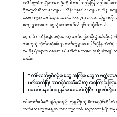
ပလိုင်းရွာခံအမျိုးသား ၁ ဦးကိုပါ တပါတည်းပြန်လည်ခေါ်ဆောင်
ဖို့အတွက်ဆိုကာ ငွေကျပ် ၆ သိန်း စုစုပေါင်း ကျပ် ၈ သိန်း ကျေ
ပအဖအဖွဲ့ထံ ဆက်သွယ်တောင်းခံလာခဲ့ရာ တောင်းဆိုမှုအတိုင်း
ကျေးရွာပအဖက ငွေလွှဲပေးခဲ့တယ်လို့ ၎င်းကဆိုပါတယ်။
ငွေကျပ် ၈ သိန်းလွှဲပေးခဲ့ပေမယ့် ဘက်ပြောင်းခိုလှုံမယ်ဆို
သူတွေကို လိုက်လံစုံစမ်းရာ တက်တူရွာနေ ပေါင်ချိန်နဲ့ သဲသဲပ
ဖမ်းမိခဲ့ပြီးနောက် စစ်ဆေးပေါ်ပေါက်ချက်အရ အဆိုပါအမျိုး
တယ်။
” လိမ်လည်ဖို့စီစဥ်ပေးသူ အကြံပေးသူက မိတ္ထီလာခရို
ပတ်သက်ပြီး တာဝန်ခံအသီးသီးကို အကြောင်းကြားတယ်။
တောင်းပန်ရင်ကျေနပ်ပေးရမှာပဲဆိုပြီး ကျနော်တို
ဝင်ရောက်ဖမ်းဆီးချိန်မှာလည်း ကိုမှုံကြီးတို့ မိသားစုပိုင်ဆိုင်တဲ့
သက်သေတွေအရှေ့မှာ စာရင်းသွင်းသိမ်းဆည်းထားခဲ့ပြီး အမှု