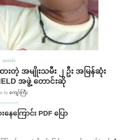
သတင်း
ားတဲ့ အမျိုးသမီး ၂ ဦး အမြန်ဆုံး
HIELD အဖွဲ့ တောင်းဆို
en by
ကျော်ကြီး
ေးနေကြောင်း PDF ပြော