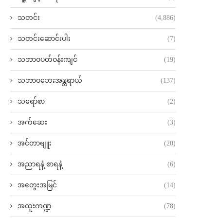
သတင်း
(4,886)
သတင်းဆောင်းပါး
(7)
သဘာဝပတ်ဝန်းကျင်
(19)
သဘာဝဘေးအန္တရာယ်
(137)
သရော်စာ
(2)
အက်ဆေး
(3)
အင်တာဗျူး
(20)
အညာရနံ့ စာရနံ့
(6)
အတွေးအမြင်
(14)
အထူးကဏ္ဍ
(78)