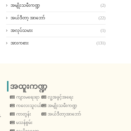
အမျိုးသမီးကဏ္ဍ
(2)
အယ်ဒီတာ့ အာဘော်
(22)
အလုပ်သမား
(1)
အားကစား
(131)
အထူးကဏ္ဍ
ကျားမရေးရာ
လူ့အခွင့်အရေး
ကလေးသူငယ်
အမျိုးသမီးကဏ္ဍ
့
ကာတွန်း
အယ်ဒီတာ့အာဘော်
မသန်စွမ်း