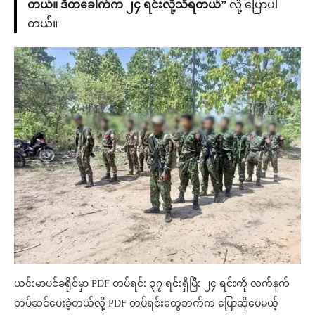
တယ်။ ဒီတခေါက်က ၂၄ ရင်းလို့သိရတယ်”
လို့ ပြောပါ
တယ်။
ယင်းမာပင်ခရိုင်မှာ PDF တပ်ရင်း ၃၇ ရင်းရှိပြီး ၂၄ ရင်းကို လက်နက်
တပ်ဆင်ပေးခဲ့တယ်လို့ PDF တပ်ရင်းတွေဘက်က ပြောဆိုပေမယ့်