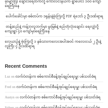
⁨မိုးများပြီး ချောင်းရေတက်လို့ ကောလင်းနယ်က ရွာပေါင်း ၁၀၀ ကျော်
ရေကြီးနေ
⁩ ⁨ပေါက်ခေါင်းမှာ စစ်တပ်က ဒရုန်းနဲ့ဗုံးကြဲလို့ PDF ရဲဘော် ၃ ဦးဒဏ်ရာရ
⁩ ⁨တန့်ဆည်နဲ့ ကန့်ဘလူဘက်မှာ မူးမြစ်နဲ့ စည်တုံလုံးချောင်း ရေလျှံလို့
ကျေးရွာ ၄၀ ကျော်မှာရေကြီးနေ
⁨လေယာဉ်နဲ့ ဗုံးကြဲလို့ ၁ နှစ်သားကလေးအပါအဝင် ကလေးငယ် ၂ ဦးနဲ့
လူကြီး ၄ ဦးဒဏ်ရာရ
Recent Comments
Luz
on
လက်ပံတန်းက စစ်ကောင်စီခန့်အုပ်ချုပ်ရေးမှူး ပစ်သတ်ခံရ
Fred
on
လက်ပံတန်းက စစ်ကောင်စီခန့်အုပ်ချုပ်ရေးမှူး ပစ်သတ်ခံရ
Austyn
on
လက်ပံတန်းက စစ်ကောင်စီခန့်အုပ်ချုပ်ရေးမှူး ပစ်သတ်ခံရ
Sidney
on
လက်ပံတန်းက စစ်ကောင်စီခန့်အုပ်ချုပ်ရေးမှူး ပစ်သတ်ခံရ