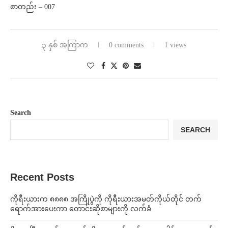
စာတည်း – 007
၃ နှစ် အကြာက
0 comments
1 views
Search
SEARCH
Recent Posts
ကိုရီးယားက ၈၈၈၈ အကြိုပွဲကို ကိုရီးယားအမတ်ကိုယ်တိုင် တက်
ရောက်အားပေးကာ တောင်းဆိုစာများကို လက်ခံ