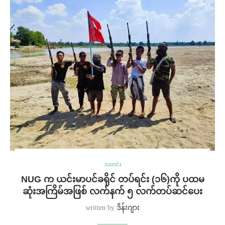
သတင်း
NUG က ယင်းမာပင်ခရိုင် တပ်ရင်း (၁၆)ကို ပထမ
ဆုံးအကြိမ်အဖြစ် လက်နက် ၅ လက်တပ်ဆင်ပေး
written by
ဒိန်းဂျား