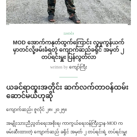
သတင်း
MOD အောက်ကနုတ်ထွက်ကြောင်း လူမှုကွန်ယက်
မှာတင်လို့ဖမ်းခံရတဲ့ ကျောက်ဆည်ခရိုင် အမှတ် ၂
တပ်ရင်းမှူး ပြန်လွတ်လာ
written by
ကျော်ကြီး
ယခင်ရာထူးအတိုင်း ဆက်လက်တာဝန်ထမ်း
ဆောင်မယ်ဟုဆို
ကျောက်ဆည်၊ ဇူလိုင် ၂၈၊ ၂၀၂၅။
အမျိုးသားညီညွတ်ရေးအစိုးရ၊ ကာကွယ်ရေးဝန်ကြီးဌာန-MOD က
ဖမ်းဆီးထားတဲ့ ကျောက်ဆည် ခရိုင် အမှတ် ၂ တပ်ရင်းရဲ့ တပ်ရင်းမှူး