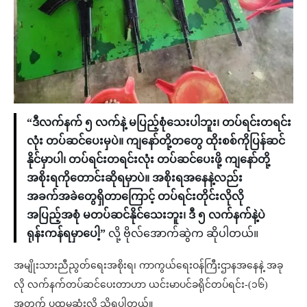
“ဒီလက်နက် ၅ လက်နဲ့ မပြည့်စုံသေးပါဘူး၊ တပ်ရင်းတရင်း
လုံး တပ်ဆင်ပေးမှပဲ။ ကျနော်တို့တတွေ ထိုးစစ်ကိုပြန်ဆင်
နိုင်မှာပါ၊ တပ်ရင်းတရင်းလုံး တပ်ဆင်ပေးဖို့ ကျနော်တို့
အစိုးရကိုတောင်းဆိုရမှာပဲ။ အစိုးရအနေနဲ့လည်း
အခက်အခဲတွေရှိတာကြောင့် တပ်ရင်းတိုင်းလိုလို
အပြည့်အစုံ မတပ်ဆင်‌နိုင်သေးဘူး၊ ဒီ ၅ လက်နက်နဲ့ပဲ
ရုန်းကန်ရမှာပေါ့”
လို့ ဗိုလ်အောက်ဆွဲက ဆိုပါတယ်။
အမျိုးသားညီညွတ်ရေးအစိုးရ၊ ကာကွယ်ရေးဝန်ကြီးဌာနအနေနဲ့ အခု
လို လက်နက်တပ်ဆင်ပေးတာဟာ ယင်းမာပင်ခရိုင်တပ်ရင်း-(၁၆)
အတွက် ပထမဆုံးလို့ သိရပါတယ်။