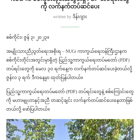
ကို လက်နက်တပ်ဆင်ပေး
written by
ဒိန်းဂျား
စစ်ကိုင်း၊ ဇွန် ၃၊ ၂၀၂၃။
အမျိုးသားညီညွတ်ရေးအစိုးရ – NUG၊ ကာကွယ်ရေးဝန်ကြီးဌာနက
စစ်ကိုင်းတိုင်းအတွင်းမှာရှိတဲ့ ပြည်သူ့ကာကွယ်ရေးတပ်မတော် (PDF)
တပ်ရင်းတွေကို မေလ ၃၀ ရက်နေ့က လက်နက်တပ်ဆင်ပေးခဲ့တယ်လို့
ဇွန်လ ၃ ရက် ဒီကနေ့မှာ ထုတ်ပြန်ပါတယ်။
ပြည်သူ့ကာကွယ်ရေးတပ်မတော် (PDF) တပ်ရင်းတွေနဲ့ စစ်ကြောင်းတွေ
ကို မဟာဗျုဟာနှင့်အညီ တဆင့်ချင်း လက်နက်တပ်ဆင်ပေးနေတာဖြစ်
တယ်လို့ ဖော်ပြပါတယ်။