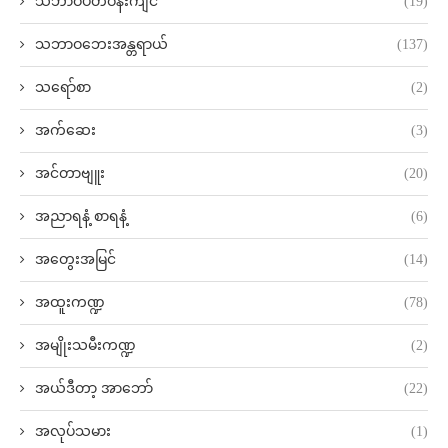
သဘာဝပတ်ဝန်းကျင်
(19)
သဘာဝဘေးအန္တရာယ်
(137)
သရော်စာ
(2)
အက်ဆေး
(3)
အင်တာဗျူး
(20)
အညာရနံ့ စာရနံ့
(6)
အတွေးအမြင်
(14)
အထူးကဏ္ဍ
(78)
အမျိုးသမီးကဏ္ဍ
(2)
အယ်ဒီတာ့ အာဘော်
(22)
အလုပ်သမား
(1)