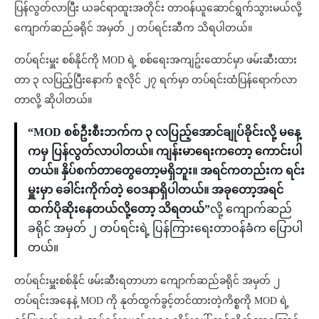
ပြန်လွတ်လာပြီး ယခင်ရာထူးအတိုင်း တာဝန်ယူဆောင်ရွက်သွားမယ်လို့
ကျောက်ဆည်ခရိုင် အမှတ် ၂ တပ်ရင်းဆီက သိရပါတယ်။
တပ်ရင်းမှူး စစ်နိုင်ကို MOD ရဲ့ စစ်ရေးအကျဥ်းထောင်မှာ ဖမ်းဆီးထား
တာ ၃ လပြည့်ပြီးနောက် ဇူလိုင် ၂၇ ရက်မှာ တပ်ရင်းထံပြန်ရောက်လာ
တာလို့ ဆိုပါတယ်။
“MOD စစ်ဦးစီးဘက်က ၃ လပြည့်အောင်ချုပ်ခိုင်းလို့ မနေ့
ကမှ ပြန်လွတ်လာပါတယ်။ ကျန်းမာရေးကတော့ ကောင်းပါ
တယ်။ နှိပ်စက်တာတွေတော့မရှိဘူး။ အရင်ကတည်းက ရင်း
မှူးမှာ ခေါင်းကိုက်တဲ့ ဝေဒနာရှိပါတယ်။ အခုတော့အရင်
ထက်ပိုဆိုးနေတယ်လို့တော့ သိရတယ်”
လို့ ကျောက်ဆည်
ခရိုင် အမှတ် ၂ တပ်ရင်းရဲ့ ပြန်ကြားရေးတာဝန်ခံက ပြောပါ
တယ်။
တပ်ရင်းမှူးစစ်နိုင် ဖမ်းဆီးရတာဟာ ကျောက်ဆည်ခရိုင် အမှတ် ၂
တပ်ရင်းအနေနဲ့ MOD ကို နုတ်ထွက်ခွင့်တင်ထားတဲ့ကိစ္စကို MOD ရဲ့