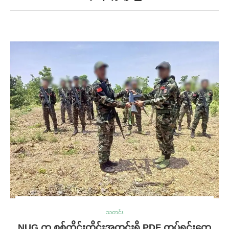
သတင်း
NUG က စစ်ကိုင်းတိုင်းအတွင်းရှိ PDF တပ်ရင်းတွေ