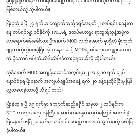
ခွင့်ပြုချက်မရဘဲ တပ်ရင်းပေချ့်ကနေ လိုင်းပေါ် တင်လိုက်တာကြောင့်
ဖြစ်တယ်လို့ ဆိုပါတယ်။
ပြီးခဲ့တဲ့ ဧပြီ ၂၄ ရက်မှာ ကျောက်ဆည်ခရိုင်အမှတ် ၂ တပ်ရင်း စခန်းက
နေ တပ်ရင်းမှူး စစ်နိုင်ကို TNLAရဲ့ ဒုတပ်မဟာမှူး ရာထူးရှိသူနဲ့အဖွဲ့က
လာရောက်ဖမ်းခေါ်သွားပြီးနောက် MOD လက်အောက် မှာရှိတဲ့ မိုးကုတ်
ဗျူဟာကိုလွှဲပေးခဲ့ပြီး အဲ့ကနေတဆင့် MODရဲ့ စစ်ရေးအကျဉ်းထောင်
ကို ပို့ဆောင် ဖမ်းဆီးထိန်းသိမ်းခံထားခဲ့ရတယ်လို့ ဆိုပါတယ်။
အဲ့ဒီနောက် MOD အကျဥ်းထောင်အတွင်းမှာ ၂ လ နဲ့ ၁၀ ရက် ချုပ်
နှောင်ခံခဲ့ရပြီးနောက် အကျယ်ချုပ်အနေနဲ့ ရက် ၂၀ ခန့်နေထိုင်ပြီးမှ ပြန်
လွှတ်ပေးခဲ့တာလို့ သိရပါတယ်။
ပြီးခဲ့တဲ့ ဧပြီ ၁၉ ရက်မှာ ကျောက်ဆည်ခရိုင် အမှတ် ၂ တပ်ရင်းက
NUG ကာကွယ်ရေး ဝန်ကြီး အောက်ကနေနုတ်ထွက်ကြောင်းစာတင်ခဲ့
ပြီးနောက် ဧပြီ ၂၀ ရက်မှာ တပ်ရင်း ပေချ့်ကနေ နုတ်ထွက်စာကို ဖော်ပြ
ခဲ့ပါတယ်။