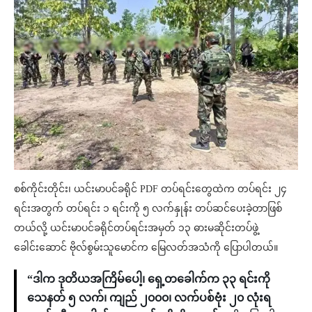
စစ်ကိုင်းတိုင်း၊ ယင်းမာပင်ခရိုင် PDF တပ်ရင်းတွေထဲက တပ်ရင်း ၂၄
ရင်းအတွက် တပ်ရင်း ၁ ရင်းကို ၅ လက်နှုန်း တပ်ဆင်ပေးခဲ့တာဖြစ်
တယ်လို့ ယင်းမာပင်ခရိုင်တပ်ရင်းအမှတ် ၁၃ ဓားမဆိုင်းတပ်ဖွဲ့
ခေါင်းဆောင် ဗိုလ်စွမ်းသူမောင်က မြေလတ်အသံကို ပြောပါတယ်။
“ဒါက ဒုတိယအကြိမ်ပေါ့၊ ရှေ့တခေါက်က ၃၃ ရင်းကို
သေနတ် ၅ လက်၊ ကျည် ၂၀၀၀၊ လက်ပစ်ဗုံး ၂၀ လုံးရ