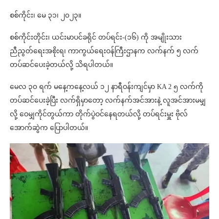
စစ်ကိုင်း၊ မေ ၃၁၊ ၂၀၂၃။
စစ်ကိုင်းတိုင်း၊ ယင်းမာပင်ခရိုင် တပ်ရင်း-(၁၆) ကို အမျိုးသား
ညီညွတ်ရေးအစိုးရ၊ ကာကွယ်ရေးဝန်ကြီးဌာနက လက်နက် ၅ လက်
တပ်ဆင်ပေးခဲ့တယ်လို့ သိရပါတယ်။
မေလ ၃၀ ရက် မနေ့ကနေ့လယ် ၁၂ နာရီဝန်းကျင်မှာ KA 2 ၅ လက်ကို
တပ်ဆင်ပေးခဲ့ပြီး လက်ရှိမှာတော့ လက်နက်အင်အားနဲ့ လူအင်အားမမျှ
လို့ ဝေမျှကိုင်တွယ်ကာ တိုက်ပွဲဝင်နေရတယ်လို့ တပ်ရင်းမှူး ဗိုလ်
အောက်ဆွဲက ပြောပါတယ်။