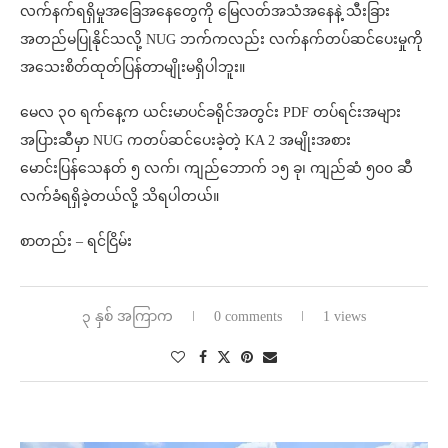
လက်နက်ရရှိမှုအခြေအနေတွေကို မြေလတ်အသံအနေနဲ့ သီးခြား
အတည်မပြုနိုင်သလို့ NUG ဘက်ကလည်း လက်နက်တပ်ဆင်ပေးမှုကို
အသေးစိတ်ထုတ်ပြန်တာမျိုးမရှိပါဘူး။
မေလ ၃၀ ရက်နေ့က ယင်းမာပင်ခရိုင်အတွင်း PDF တပ်ရင်းအများ
အပြားဆီမှာ NUG ကတပ်ဆင်ပေးခဲ့တဲ့ KA 2 အမျိုးအစား
မောင်းပြန်သေနတ် ၅ လက်၊ ကျည်ဘောက် ၁၅ ခု၊ ကျည်ဆံ ၅၀၀ ဆီ
လက်ခံရရှိခဲ့တယ်လို့ သိရပါတယ်။
စာတည်း – ရင်ငြိမ်း
၃ နှစ် အကြာက
0 comments
1 views