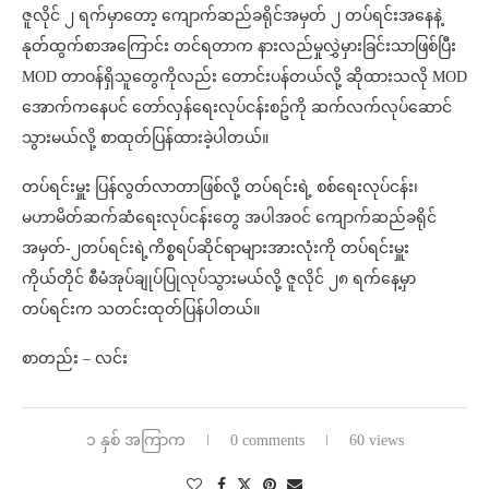
ဇူလိုင် ၂ ရက်မှာတော့ ကျောက်ဆည်ခရိုင်အမှတ် ၂ တပ်ရင်းအနေနဲ့
နုတ်ထွက်စာအကြောင်း တင်ရတာက နားလည်မှုလွှဲမှားခြင်းသာဖြစ်ပြီး
MOD တာဝန်ရှိသူတွေကိုလည်း တောင်းပန်တယ်လို့ ဆိုထားသလို MOD
အောက်ကနေပင် တော်လှန်ရေးလုပ်ငန်းစဥ်ကို ဆက်လက်လုပ်ဆောင်
သွားမယ်လို့ စာထုတ်ပြန်ထားခဲ့ပါတယ်။
တပ်ရင်းမှူး ပြန်လွတ်လာတာဖြစ်လို့ တပ်ရင်းရဲ့ စစ်ရေးလုပ်ငန်း၊
မဟာမိတ်ဆက်ဆံရေးလုပ်ငန်းတွေ အပါအဝင် ကျောက်ဆည်ခရိုင်
အမှတ်-၂တပ်ရင်းရဲ့ကိစ္စရပ်ဆိုင်ရာများအားလုံးကို တပ်ရင်းမှူး
ကိုယ်တိုင် စီမံအုပ်ချုပ်ပြုလုပ်သွားမယ်လို့ ဇူလိုင် ၂၈ ရက်နေ့မှာ
တပ်ရင်းက သတင်းထုတ်ပြန်ပါတယ်။
စာတည်း – လင်း
၁ နှစ် အကြာက
0 comments
60 views