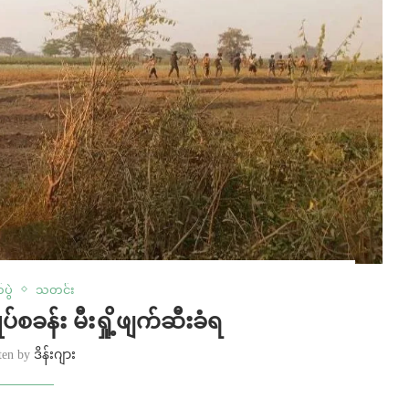
ပွဲ
သတင်း
်စခန်း မီးရှို့ဖျက်ဆီးခံရ
ten by
ဒိန်းဂျား