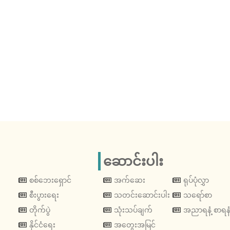
ဆောင်းပါး
စစ်ဘေးရှောင်
အက်ဆေး
ရုပ်ပုံလွှာ
စီးပွားရေး
သတင်းဆောင်းပါး
သရော်စာ
တိုက်ပွဲ
သုံးသပ်ချက်
အညာရနံ့ စာရနံ
နိုင်ငံရေး
အတွေးအမြင်