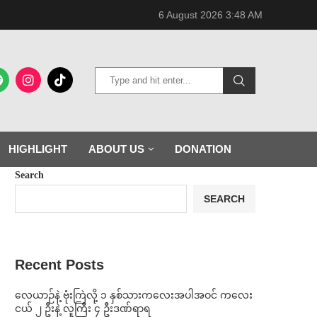
6 August 2026 3:48 AM
HIGHLIGHT
ABOUT US
DONATION
Search
SEARCH
Recent Posts
⁨လေယာဉ်နဲ့ ဗုံးကြဲလို့ ၁ နှစ်သားကလေးအပါအဝင် ကလေး
ငယ် ၂ ဦးနဲ့ လူကြီး ၄ ဦးဒဏ်ရာရ