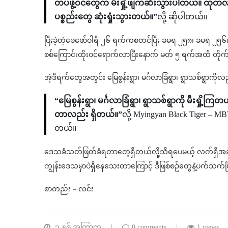
တပ်ဖွဲ့ဝင်တွေက မီးရှို့ဖျက်ဆီးသွားပါတယ်။ ထု
ပစ္စည်းတွေ ဆုံးရှုံးသွားတယ်။”
လို့ ဆိုပါတယ်။
ပြီးခဲ့တဲ့ဖေဖော်ဝါရီ ၂၆ ရက်ကစတင်ပြီး ခမရ ၂၅၈၊ ခမရ ၂
စစ်ကြောင်းထိုးဝင်ရောက်လာပြီးနောက် မတ် ၅ ရက်အထိ တိုက်ပွ
အဲ့ဒီရက်တွေအတွင်း မြေစွန်းရွာ၊ မင်္ဂလာခြံရွာ၊ ရွာသစ်ရွာကိုလ
“မြေစွန်းရွာ၊ မင်္ဂလာခြံရွာ၊ ရွာသစ်ရွာကို မီးရှိ
တာလည်း ရှိတယ်။”
လို့ Myingyan Black Tiger – MB
တယ်။
ဒေသခံသတ်ဖြတ်ခံရတာတွေရှိတယ်လို့သိရပေမယ့် လက်ရှိအချိ
ကျွန်းဒေသမှာပဲရှိနေသေးတာကြောင့် ဒီဖြစ်စဉ်တွေနဲ့ပက်သက်
စာတည်း – လင်း
၁ နှစ် အကြာက
0 comments
1 views