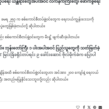
တ်လုပ်ရေး ယန္တရားတွေအပါအဝင် လက်နက်ကြီးတွေ၊ ဖောက်ခွဲရေး
၅၆၊ ခမရ ၂၅၇ က စစ်ကောင်စီတပ်ဖွဲ့ဝင်တွေက ရေလယ်ကျွန်းဒေသကို
ဲတွေဖြစ်ခဲ့တယ်လို့ ဆိုပါတယ်။
ည်း စစ်ကောင်စီတပ်ဖွဲ့ဝင်တွေက မီးရှို့ ဖျက်ဆီးခဲ့ပါတယ်။
ု့ကြတယ်။ ဘုန်းတော်ကြီး ၁ ပါးအပါအဝင် ပြည်သူတွေကို သတ်ဖြတ်ခဲ့
T မြင်းခြံခရိုင်တပ်ရင်း ၉ ခေါင်းဆောင် ဗိုလ်မိုက်ခဲက ပြောပါ
န်အထိ စစ်ကောင်စီတပ်ဖွဲ့ဝင်တွေဟာ အင်အား ၂၀၀ ကျော်နဲ့ ရေလယ်
ပြီး အတည်မပြုနိုင်သေးဘူးလို့လည်း ဆိုပါတယ်။