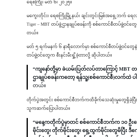
ရေစကြို၊ မတ် ၆၊ ၂၀၂၅။
မကွေးတိုင်း၊ ရေစကြိုမြို့နယ်၊ ချင်းတွင်းမြစ်အရှေ့ဘက် ရေလ
Tiger – MBT တပ်ဖွဲ့ဌာနချုပ်စခန်းကို စစ်ကောင်စီတပ်ဖွဲ့ဝင်တွေက
တယ်။
မတ် ၅ ရက်မနက် ၆ နာရီလောက်မှာ စစ်ကောင်စီတပ်ဖွဲ့ဝင်တွေနဲ့ မိ
တပ်ဖွဲ့ဝင်တွေက စီးနင်းမီးရှို့ခဲ့တာလို့ ဆိုပါတယ်။
“ကျနော်တို့မှာ ခဲယမ်းပြတ်လပ်တာကြောင့် MBT တပ်
ဌာချုပ်စခန်းကတော့ ရန်သူ့(စစ်ကောင်စီ)လက်ထဲ ပ
တယ်။
တိုက်ပွဲအတွင်း စစ်ကောင်စီဘက်ကထိခိုက်သေဆုံးမှုတွေရှိခဲ့ပြီး M
သူကဆက်ပြောပါတယ်။
“မနေ့ကတိုက်ပွဲမှာတင် စစ်ကောင်စီဘက်က ၁၀ ဦးကျ
မိုင်းတွေ၊ တိုက်မိုင်းတွေ၊ ရှေ့ထွက်မိုင်းတွေမိပ