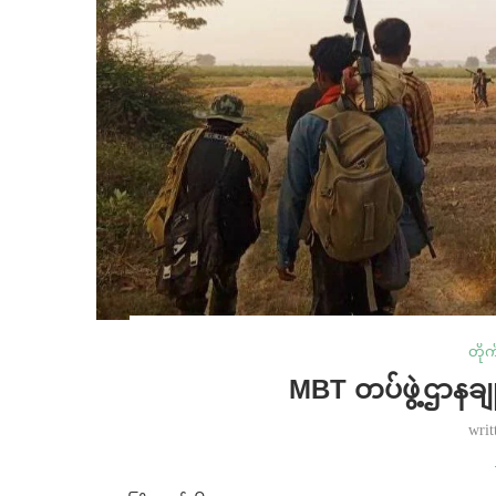
တိုက်
MBT တပ်ဖွဲ့ဌာနချုပ
writ