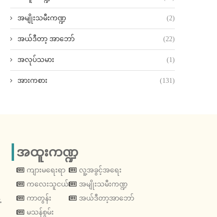
အမျိုးသမီးကဏ္ဍ
(2)
အယ်ဒီတာ့ အာဘော်
(22)
အလုပ်သမား
(1)
အားကစား
(131)
အထူးကဏ္ဍ
ကျားမရေးရာ
လူ့အခွင့်အရေး
ကလေးသူငယ်
အမျိုးသမီးကဏ္ဍ
့
ကာတွန်း
အယ်ဒီတာ့အာဘော်
မသန်စွမ်း