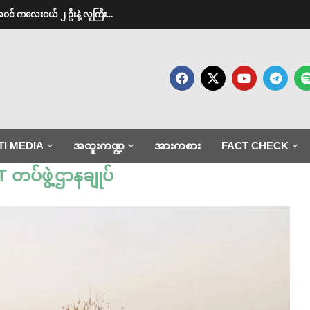
အဝင် ကလေးငယ် ၂ ဦးနဲ့ လူကြီး...
TI MEDIA
အထူးကဏ္ဍ
အားကစား
FACT CHECK
 တပ်ဖွဲ့ဌာနချုပ်