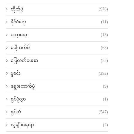
တိုက်ပွဲ
(976)
နိုင်ငံရေး
(11)
ပညာရေး
(13)
ပေါ့ကတ်စ်
(63)
မြေလတ်ပေးစာ
(55)
မှုခင်း
(292)
ရွေးကောက်ပွဲ
(9)
ရုပ်ပုံလွှာ
(1)
ရုပ်သံ
(547)
လူမျိုးရေးရာ
(2)