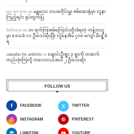
nyi nyi lwin
on
မန္တလေး လပခတိုင်းမှူး စစ်ဆေးရုံမှာ လူနာ
ကြည့်ရင်း ရုပ်ထွက်ပြ
Jefferson
on
၁၀ ရက်ကြာစစ်ကြောင်းထိုးခံရတဲ့ ကန့်ဘလူ
မှာ ဒေသခံ ၁၁ ဦးသေဆုံးပြီး လူနေအိမ် ၄၀၀ ကျော် မီးရှို့ခံ
ရ
cannabis for arthritis
on
ချောင်းဦးရွာ ၃ ရွာကို တဆက်
တည်းဗုံးကြဲလို့ ကလေးငယ်အပါ ၂ ဦးသေဆုံး
FOLLOW US
FACEBOOK
TWITTER
INSTAGRAM
PINTEREST
LINKEDIN
YOUTUBE