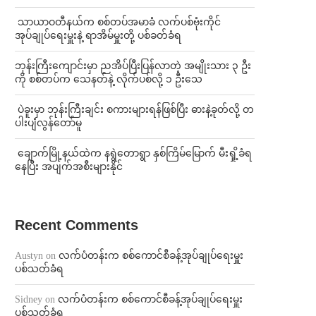
⁩ ⁨သာယာဝတီနယ်က စစ်တပ်အမာခံ လက်ပစ်ဗုံးကိုင်
အုပ်ချုပ်ရေးမှူးနဲ့ ရာအိမ်မှူးတို့ ပစ်ခတ်ခံရ
ဘုန်းကြီးကျောင်းမှာ ညအိပ်ပြီးပြန်လာတဲ့ အမျိုးသား ၃ ဦး
ကို စစ်တပ်က သေနတ်နဲ့ လိုက်ပစ်လို့ ၁ ဦးသေ
⁩ ⁨ပဲခူးမှာ ဘုန်းကြီးချင်း စကားများရန်ဖြစ်ပြီး ဓားနဲ့ခုတ်လို့ တ
ပါးပျံလွန်တော်မူ
⁩ ⁨ချောက်မြို့နယ်ထဲက နရွဲတောရွာ နှစ်ကြိမ်မြောက် မီးရှို့ခံရ
နေပြီး အပျက်အစီးများနိုင်
Recent Comments
Austyn
on
လက်ပံတန်းက စစ်ကောင်စီခန့်အုပ်ချုပ်ရေးမှူး
ပစ်သတ်ခံရ
Sidney
on
လက်ပံတန်းက စစ်ကောင်စီခန့်အုပ်ချုပ်ရေးမှူး
ပစ်သတ်ခံရ