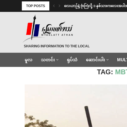
TOP POSTS
⁨လေယာဉ်နဲ့ ဗုံးကြဲလို့ ၁ နှစ်သားကလေးအပါ
MYAELATT ATHAN
SHARING INFORMATION TO THE LOCAL
မူလ
သတင်း
ရုပ်သံ
ဆောင်းပါး
MUL
Home
»
MBT တပ်ဖွဲ့ဌာနချုပ်
TAG:
MBT