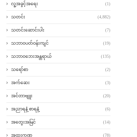
လူ့အခွင့်အရေး
(1)
သတင်း
(4,882)
သတင်းဆောင်းပါး
(7)
သဘာဝပတ်ဝန်းကျင်
(19)
သဘာဝဘေးအန္တရာယ်
(135)
သရော်စာ
(2)
အက်ဆေး
(3)
အင်တာဗျူး
(20)
အညာရနံ့ စာရနံ့
(6)
အတွေးအမြင်
(14)
အထူးကဏ္ဍ
(78)