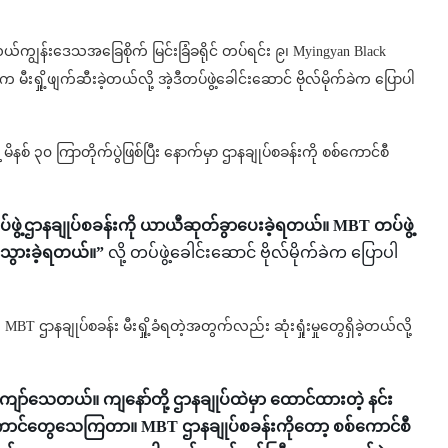
ယ်ကျွန်းဒေသအခြေစိုက် မြင်းခြံခရိုင် တပ်ရင်း ၉၊ Myingyan Black
 မီးရှို့ဖျက်ဆီးခဲ့တယ်လို့ အဲ့ဒီတပ်ဖွဲ့ခေါင်းဆောင် ဗိုလ်မိုက်ခဲက ပြောပါ
နစ် ၃၀ ကြာတိုက်ပွဲဖြစ်ပြီး နောက်မှာ ဌာနချုပ်စခန်းကို စစ်ကောင်စီ
ဖွဲ့ဌာနချုပ်စခန်းကို ယာယီဆုတ်ခွာပေးခဲ့ရတယ်။ MBT တပ်ဖွဲ့
ါသွားခဲ့ရတယ်။”
လို့ တပ်ဖွဲ့ခေါင်းဆောင် ဗိုလ်မိုက်ခဲက ပြောပါ
BT ဌာနချုပ်စခန်း မီးရှို့ခံရတဲ့အတွက်လည်း ဆုံးရှုံးမှုတွေရှိခဲ့တယ်လို့
ော်သေတယ်။ ကျနော်တို့ ဌာနချုပ်ထဲမှာ ထောင်ထားတဲ့ နင်း
ြီး ဒီကောင်တွေသေကြတာ။ MBT ဌာနချုပ်စခန်းကိုတော့ စစ်ကောင်စီ