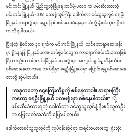
မင်းကင်းမြို့နယ် ပြည်သူ့လုံခြုံရေးတပ်ဖွဲ့-ပလဖ က ဖမ်းဆီးထားတဲ့
မင်းကင်းမြို့နယ် CDM ဆေးရုံအုပ်ကြီး ဒေါက်တာ ခင်သူသူလွင် ရေဦး
မြို့နယ်တရားရုံးမှာ ရွှေ့ပြောင်းစစ်ဆေးခံနေရတယ်လို့ နီးစပ်သူတဦးထံ
က သိရပါတယ်။
ပြီးခဲ့တဲ့ နိုဝင်ဘာ ၃၀ ရက်က မင်းကင်းမြို့နယ်၊ သင်တောရွာဆေးခန်း
မှာ ရှိနေချိန် မြို့နယ်ပလဖ တပ်ဖွဲ့ဝင်တွေက လာရောက်ဖမ်းဆီးခဲ့တာဖြစ်
ပြီး ကနဦးက မင်းကင်းမြို့နယ်ပလဖရုံးမှာ အကျယ်ချုပ်နဲ့ ထိန်းသိမ်း
စစ်ဆေးနေတာကနေ လက်ရှိမှာ ရေဦးမြို့နယ်မှာ ပြောင်းရွှေ့စစ်ဆေးနေ
တာလို့ ဆိုပါတယ်။
“အခုကတော့ ငွေကြေးကိစ္စကို စစ်နေတာပါ။ ဆရာမကြီး
ကတော့ ရေဦးမြို့နယ် ပလဖရုံးမှာ စစ်နေပါတယ်။”
လို့
ဖမ်းဆီးခံထားရတဲ့ ဒေါက်တာ ခင်သူသူလွင်နဲ့ နီးစပ်သူတဦး
က မြေလတ်အသံကို ပြောပါတယ်။
ဒေါက်တာခင်သူသူလွင်ကို လုပ်ငန်းဆိုင်ရာ စာရင်းဇယားတွေ၊ ရုံးသုံး