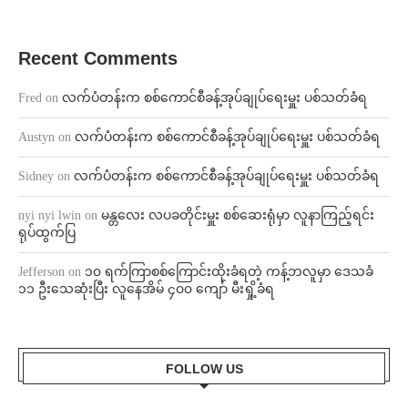
Recent Comments
Fred
on
လက်ပံတန်းက စစ်ကောင်စီခန့်အုပ်ချုပ်ရေးမှူး ပစ်သတ်ခံရ
Austyn
on
လက်ပံတန်းက စစ်ကောင်စီခန့်အုပ်ချုပ်ရေးမှူး ပစ်သတ်ခံရ
Sidney
on
လက်ပံတန်းက စစ်ကောင်စီခန့်အုပ်ချုပ်ရေးမှူး ပစ်သတ်ခံရ
nyi nyi lwin
on
မန္တလေး လပခတိုင်းမှူး စစ်ဆေးရုံမှာ လူနာကြည့်ရင်း
ရုပ်ထွက်ပြ
Jefferson
on
၁၀ ရက်ကြာစစ်ကြောင်းထိုးခံရတဲ့ ကန့်ဘလူမှာ ဒေသခံ
၁၁ ဦးသေဆုံးပြီး လူနေအိမ် ၄၀၀ ကျော် မီးရှို့ခံရ
FOLLOW US