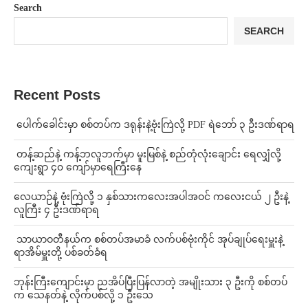
Search
SEARCH
Recent Posts
⁩ ⁨ပေါက်ခေါင်းမှာ စစ်တပ်က ဒရုန်းနဲ့ဗုံးကြဲလို့ PDF ရဲဘော် ၃ ဦးဒဏ်ရာရ
⁩ ⁨တန့်ဆည်နဲ့ ကန့်ဘလူဘက်မှာ မူးမြစ်နဲ့ စည်တုံလုံးချောင်း ရေလျှံလို့
ကျေးရွာ ၄၀ ကျော်မှာရေကြီးနေ
⁨လေယာဉ်နဲ့ ဗုံးကြဲလို့ ၁ နှစ်သားကလေးအပါအဝင် ကလေးငယ် ၂ ဦးနဲ့
လူကြီး ၄ ဦးဒဏ်ရာရ
⁩ ⁨သာယာဝတီနယ်က စစ်တပ်အမာခံ လက်ပစ်ဗုံးကိုင် အုပ်ချုပ်ရေးမှူးနဲ့
ရာအိမ်မှူးတို့ ပစ်ခတ်ခံရ
ဘုန်းကြီးကျောင်းမှာ ညအိပ်ပြီးပြန်လာတဲ့ အမျိုးသား ၃ ဦးကို စစ်တပ်
က သေနတ်နဲ့ လိုက်ပစ်လို့ ၁ ဦးသေ