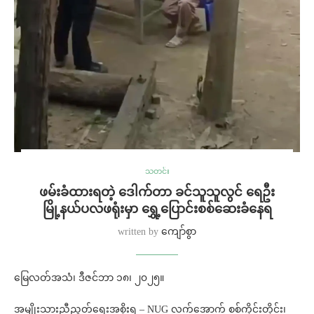
သတင်း
ဖမ်းခံထားရတဲ့ ဒေါက်တာ ခင်သူသူလွင် ရေဦး
မြို့နယ်ပလဖရုံးမှာ ရွှေ့ပြောင်းစစ်ဆေးခံနေရ
written by
ကျော်စွာ
မြေလတ်အသံ၊ ဒီဇင်ဘာ ၁၈၊ ၂၀၂၅။
အမျိုးသားညီညွတ်ရေးအစိုးရ – NUG လက်အောက် စစ်ကိုင်းတိုင်း၊