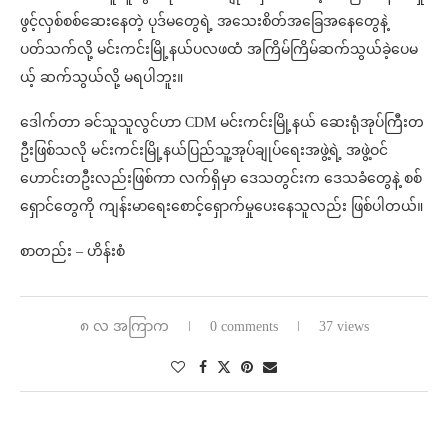
ဖွင့်လှစ်စစ်ဆေးနေတဲ့ ပုဒ်မတွေရဲ့ အသေးစိတ်အခြေအနေတွေနဲ့
ပတ်သက်လို့ မင်းကင်းမြို့နယ်ပလဖထံ အကြိမ်ကြိမ်ဆက်သွယ်ခဲ့ပေမ
ယ့် ဆက်သွယ်လို့ မရပါဘူး။
ဒေါက်တာ ခင်သူသူလွင်ဟာ CDM မင်းကင်းမြို့နယ် ဆေးရုံအုပ်ကြီးတ
ဦးဖြစ်သလို မင်းကင်းမြို့နယ်ပြည်သူ့အုပ်ချုပ်ရေးအဖွဲ့ရဲ့ အဖွဲ့ဝင်
ဟောင်းတဦးလည်းဖြစ်ကာ လက်ရှိမှာ ဒေသတွင်းက ဒေသခံတွေနဲ့ စစ်
ရှောင်တွေကို ကျန်းမာရေးစောင့်ရှောက်မှုပေးနေသူလည်း ဖြစ်ပါတယ်။
စာတည်း – ဟိန်းစံ
၈ လ အကြာက
0 comments
37 views