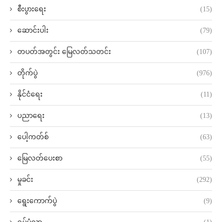
စီးပွားရေး
(15)
ဆောင်းပါး
(79)
တပတ်အတွင်း မြေလတ်သတင်း
(107)
တိုက်ပွဲ
(976)
နိုင်ငံရေး
(11)
ပညာရေး
(13)
ပေါ့ကတ်စ်
(63)
မြေလတ်ပေးစာ
(55)
မှုခင်း
(292)
ရွေးကောက်ပွဲ
(9)