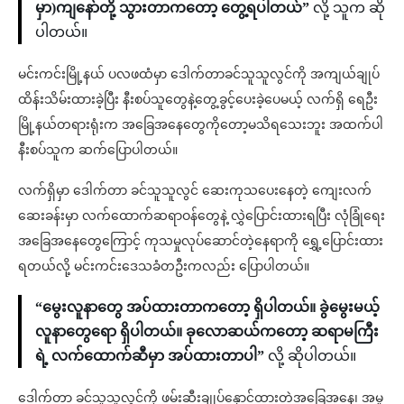
မှာ)ကျနော်တို့ သွားတာကတော့ တွေ့ရပါတယ်”
လို့ သူက ဆို
ပါတယ်။
မင်းကင်းမြို့နယ် ပလဖထံမှာ ဒေါက်တာခင်သူသူလွင်ကို အကျယ်ချုပ်
ထိန်းသိမ်းထားခဲ့ပြီး နီးစပ်သူတွေနဲ့တွေ့ခွင့်ပေးခဲ့ပေမယ့် လက်ရှိ ရေဦး
မြို့နယ်တရားရုံးက အခြေအနေတွေကိုတော့မသိရသေးဘူး အထက်ပါ
နီးစပ်သူက ဆက်ပြောပါတယ်။
လက်ရှိမှာ ဒေါက်တာ ခင်သူသူလွင် ဆေးကုသပေးနေတဲ့ ကျေးလက်
ဆေးခန်းမှာ လက်ထောက်ဆရာဝန်တွေနဲ့ လွှဲပြောင်းထားရပြီး လုံခြုံရေး
အခြေအနေတွေကြောင့် ကုသမှုလုပ်ဆောင်တဲ့နေရာကို ရွှေ့ပြောင်းထား
ရတယ်လို့ မင်းကင်းဒေသခံတဦးကလည်း ပြောပါတယ်။
“မွေးလူနာတွေ အပ်ထားတာကတော့ ရှိပါတယ်။ ခွဲမွေးမယ့်
လူနာတွေရော ရှိပါတယ်။ ခုလောဆယ်ကတော့ ဆရာမကြီး
ရဲ့ လက်ထောက်ဆီမှာ အပ်ထားတာပါ”
လို့ ဆိုပါတယ်။
ဒေါက်တာ ခင်သူသူလွင်ကို ဖမ်းဆီးချုပ်နှောင်ထားတဲ့အခြေအနေ၊ အမှု