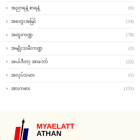
အညာရနံ့ စာရနံ့
(6)
အတွေးအမြင်
(14)
အထူးကဏ္ဍ
(78)
အမျိုးသမီးကဏ္ဍ
(2)
အယ်ဒီတာ့ အာဘော်
(22)
အလုပ်သမား
(1)
အားကစား
(131)
MYAELATT
ATHAN