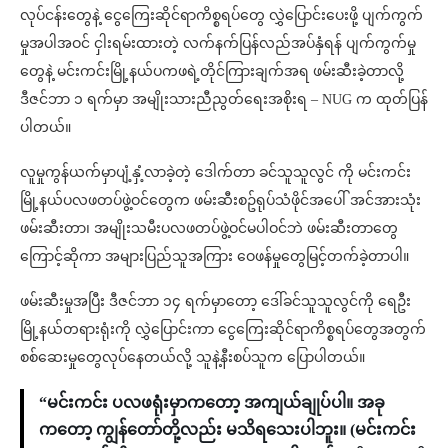
လုပ်ငန်းတွေနဲ့ ငွေကြေးဆိုင်ရာကိစ္စရပ်တွေ လွှဲပြောင်းပေးဖို့ ပျက်ကွက်
မှုအပါအဝင် ငှါးရမ်းထားတဲ့ လက်နက်ပြန်လည်အပ်နှံရန် ပျက်ကွက်မှု
တွေနဲ့ မင်းကင်းမြို့နယ်ပကဖရဲ့တိုင်ကြားချက်အရ ဖမ်းဆီးခဲ့တာလို့
ဒီဇင်ဘာ ၁ ရက်မှာ အမျိုးသားညီညွတ်ရေးအစိုးရ – NUG က ထုတ်ပြန်
ပါတယ်။
လူမှုကွန်ယက်မှာပျံ့နှံ့လာခဲ့တဲ့ ဒေါက်တာ ခင်သူသူလွင် ကို မင်းကင်း
မြို့နယ်ပလဖတပ်ဖွဲ့ဝင်တွေက ဖမ်းဆီးစဥ်ရုပ်သံဖိုင်အပေါ် အင်အားသုံး
ဖမ်းဆီးတာ၊ အမျိုးသမီးပလဖတပ်ဖွဲ့ဝင်မပါဝင်ဘဲ ဖမ်းဆီးတာတွေ
ကြောင့်ဆိုကာ အများပြည်သူအကြား ဝေဖန်မှုတွေမြင့်တက်ခဲ့တာပါ။
ဖမ်းဆီးမှုအပြီး ဒီဇင်ဘာ ၁၄ ရက်မှာတော့ ဒေါ်ခင်သူသူလွင်ကို ရေဦး
မြို့နယ်တရားရုံးကို လွှဲပြောင်းကာ ငွေကြေးဆိုင်ရာကိစ္စရပ်တွေအတွက်
စစ်ဆေးမှုတွေလုပ်နေတယ်လို့ သူနဲ့နီးစပ်သူက ပြောပါတယ်။
“မင်းကင်း ပလဖရုံးမှာကတော့ အကျယ်ချုပ်ပါ။ အခု
ကတော့ ကျွန်တော်တို့လည်း မသိရသေးပါဘူး။ (မင်းကင်း