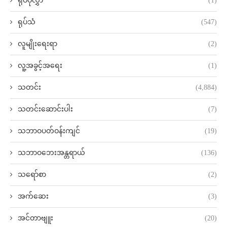
ရုပ်ပုံလွှာ
(1)
ရုပ်သံ
(547)
လူမျိုးရေးရာ
(2)
လူ့အခွင့်အရေး
(1)
သတင်း
(4,884)
သတင်းဆောင်းပါး
(7)
သဘာဝပတ်ဝန်းကျင်
(19)
သဘာဝဘေးအန္တရာယ်
(136)
သရော်စာ
(2)
အက်ဆေး
(3)
အင်တာဗျူး
(20)