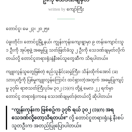
written by
ကျော်ကြီး
တောင်ငူ၊ မေ ၂၃၊ ၂၀၂၅။
ပဲခူးတိုင်း၊ တောင်ငူမြို့နယ်၊ ကျွန်းကုန်းကျေးရွာမှာ ၉ တန်းကျောင်းသူ
၁ ဦးကို အုပ်စုဖွဲ့ အဓမ္မပြု သတ်ဖြတ်ခံသူ ၂ ဦးကို သေဒဏ်ချမှတ်လိုက်
တယ်လို့ တောင်ငူတရားရုံးနဲ့နီးစပ်သူတွေဆီက သိရပါတယ်။
ကျူးလွန်သူတွေဖြစ်တဲ့ စည်သူနိုင်(ခ)မှဲ့ကြီး၊ သိန်းထိုက်အောင် (ခ)
သားပုတို့ကို ပြစ်မှုကျူးလွန်ကြောင်း ထင်ရှားတဲ့အတွက် အဓမ္မပြုကျင့်
မှု ၃၇၆၊ ရာဇသတ်ကြီးပုဒ်မ ၃၀၂ (၁)(ဂ) တို့နဲ့ မေလ ၂၂ ရက်မှာ
တောင်ငူ တရားရုံးကနေ သေဒဏ်ချမှတ်ခဲ့တယ်လို့ ဆိုပါတယ်။
“ကျွန်းကုန်းက ဖြစ်စဥ်က ၃၇၆ ရယ် ၃၀၂ (၁)(ဂ) အရ
သေဒဏ်လို့တော့သိရတယ်။”
လို့ တောင်ငူတရားရုံးနဲ့ နီးစပ်
သူတဦးက အတည်ပြုပြောပါတယ်။