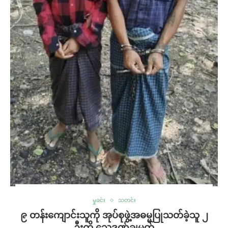
မှုခင်း
သတင်း
၉ တန်းကျောင်းသူကို အုပ်စုဖွဲ့အဓမ္မပြုသတ်ခဲ့သူ ၂
ဦးကို သေဒဏ်ချမှတ်