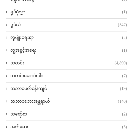
ရုပ်ပုံလွှာ
(1)
ရုပ်သံ
(547)
လူမျိုးရေးရာ
(2)
လူ့အခွင့်အရေး
(1)
သတင်း
(4,890)
သတင်းဆောင်းပါး
(7)
သဘာဝပတ်ဝန်းကျင်
(19)
သဘာဝဘေးအန္တရာယ်
(140)
သရော်စာ
(2)
အက်ဆေး
(3)