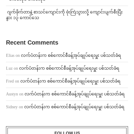
⁨⁩ ⁨ဂျက်ဖိုက်တာနဲ့ စာသင်ကျောင်းကို ဗုံးကြဲသွားလို့ ကျောင်းပျက်စီးပြီး
နွား ၁၃ ကောင်သေ
Recent Comments
Elias
on
လက်ပံတန်းက စစ်ကောင်စီခန့်အုပ်ချုပ်ရေးမှူး ပစ်သတ်ခံရ
Luz
on
လက်ပံတန်းက စစ်ကောင်စီခန့်အုပ်ချုပ်ရေးမှူး ပစ်သတ်ခံရ
Fred
on
လက်ပံတန်းက စစ်ကောင်စီခန့်အုပ်ချုပ်ရေးမှူး ပစ်သတ်ခံရ
Austyn
on
လက်ပံတန်းက စစ်ကောင်စီခန့်အုပ်ချုပ်ရေးမှူး ပစ်သတ်ခံရ
Sidney
on
လက်ပံတန်းက စစ်ကောင်စီခန့်အုပ်ချုပ်ရေးမှူး ပစ်သတ်ခံရ
FOLLOW US