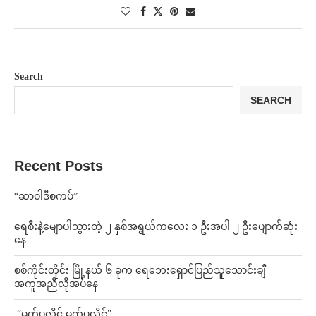
Search
SEARCH
Recent Posts
“ဆာဝါဒီစကပ်”
ရေစီးနဲ့မျောပါသွားတဲ့ ၂ နှစ်အရွယ်ကလေး ၁ ဦးအပါ ၂ ဦးပျောက်ဆုံး
နေ
စစ်ကိုင်းတိုင်း မြို့နယ် ၆ ခုက ရေဘေးရှောင်ပြည်သူသောင်းချီ
အကူအညီလိုအပ်နေ
⁨ ⁨“မက်ပလိုင် မက်ပလိုင်”