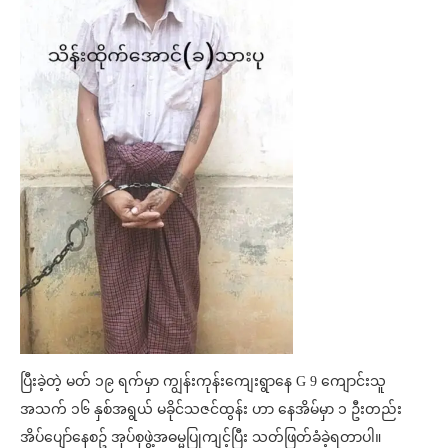
ပြီးခဲ့တဲ့ မတ် ၁၉ ရက်မှာ ကျွန်းကုန်းကျေးရွာနေ G 9 ကျောင်းသူ
အသက် ၁၆ နှစ်အရွယ် မခိုင်သဇင်ထွန်း ဟာ နေအိမ်မှာ ၁ ဦးတည်း
အိပ်ပျော်နေစဥ် အုပ်စုဖွဲ့အဓမ္မပြုကျင့်ပြီး သတ်ဖြတ်ခံခဲ့ရတာပါ။