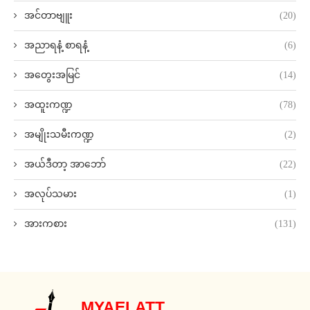
အင်တာဗျူး
(20)
အညာရနံ့ စာရနံ့
(6)
အတွေးအမြင်
(14)
အထူးကဏ္ဍ
(78)
အမျိုးသမီးကဏ္ဍ
(2)
အယ်ဒီတာ့ အာဘော်
(22)
အလုပ်သမား
(1)
အားကစား
(131)
MYAELATT