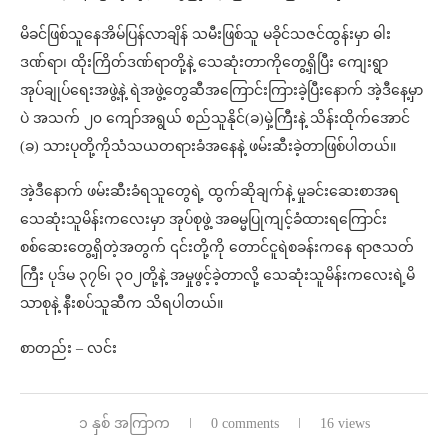
မိခင်ဖြစ်သူနေအိမ်ပြန်လာချိန် သမီးဖြစ်သူ မခိုင်သဇင်ထွန်းမှာ ဓါး
ဒဏ်ရာ၊ ထိုးကြိတ်ဒဏ်ရာတို့နဲ့ သေဆုံးတာကိုတွေ့ရှိပြီး ကျေးရွာ
အုပ်ချုပ်ရေးအဖွဲ့နဲ့ ရဲအဖွဲ့တွေဆီအကြောင်းကြားခဲ့ပြီးနောက် အဲ့ဒီနေ့မှာ
ပဲ အသက် ၂၀ ကျော်အရွယ် စည်သူနိုင်(ခ)မှဲ့ကြီးနဲ့ သိန်းထိုက်အောင်
(ခ) သားပုတို့ကိုသံသယတရားခံအနေနဲ့ ဖမ်းဆီးခဲ့တာဖြစ်ပါတယ်။
အဲ့ဒီနောက် ဖမ်းဆီးခံရသူတွေရဲ့ ထွက်ဆိုချက်နဲ့ မှုခင်းဆေးစာအရ
သေဆုံးသူမိန်းကလေးမှာ အုပ်စုဖွဲ့ အဓမ္မပြုကျင့်ခံထားရကြောင်း
စစ်ဆေးတွေ့ရှိတဲ့အတွက် ၎င်းတို့ကို တောင်ငူရဲစခန်းကနေ ရာဇသတ်
ကြီး ပုဒ်မ ၃၇၆၊ ၃၀၂တို့နဲ့ အမှုဖွင့်ခဲ့တာလို့ သေဆုံးသူမိန်းကလေးရဲ့မိ
သာစုနဲ့ နီးစပ်သူဆီက သိရပါတယ်။
စာတည်း – လင်း
၁ နှစ် အကြာက
0 comments
16 views