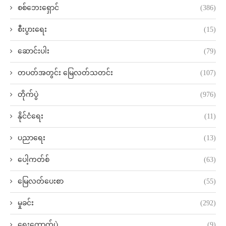
စစ်ဘေးရှောင်
(386)
စီးပွားရေး
(15)
ဆောင်းပါး
(79)
တပတ်အတွင်း မြေလတ်သတင်း
(107)
တိုက်ပွဲ
(976)
နိုင်ငံရေး
(11)
ပညာရေး
(13)
ပေါ့ကတ်စ်
(63)
မြေလတ်ပေးစာ
(55)
မှုခင်း
(292)
ရွေးကောက်ပွဲ
(9)