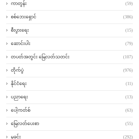
ကာတွန်း
(59)
စစ်ဘေးရှောင်
(386)
စီးပွားရေး
(15)
ဆောင်းပါး
(79)
တပတ်အတွင်း မြေလတ်သတင်း
(107)
တိုက်ပွဲ
(976)
နိုင်ငံရေး
(11)
ပညာရေး
(13)
ပေါ့ကတ်စ်
(63)
မြေလတ်ပေးစာ
(55)
မှုခင်း
(292)