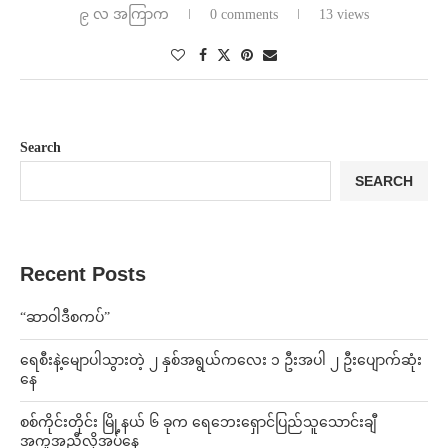
၉ လ အကြာက
0 comments
13 views
Search
SEARCH
Recent Posts
“ဆာဝါဒီစကပ်”
ရေစီးနဲ့မျောပါသွားတဲ့ ၂ နှစ်အရွယ်ကလေး ၁ ဦးအပါ ၂ ဦးပျောက်ဆုံး
နေ
စစ်ကိုင်းတိုင်း မြို့နယ် ၆ ခုက ရေဘေးရှောင်ပြည်သူသောင်းချီ
အကူအညီလိုအပ်နေ