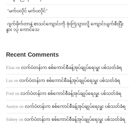
⁨ ⁨“မက်ပလိုင် မက်ပလိုင်”
⁨⁩ ⁨ဂျက်ဖိုက်တာနဲ့ စာသင်ကျောင်းကို ဗုံးကြဲသွားလို့ ကျောင်းပျက်စီးပြီး
နွား ၁၃ ကောင်သေ
Recent Comments
Elias
on
လက်ပံတန်းက စစ်ကောင်စီခန့်အုပ်ချုပ်ရေးမှူး ပစ်သတ်ခံရ
Luz
on
လက်ပံတန်းက စစ်ကောင်စီခန့်အုပ်ချုပ်ရေးမှူး ပစ်သတ်ခံရ
Fred
on
လက်ပံတန်းက စစ်ကောင်စီခန့်အုပ်ချုပ်ရေးမှူး ပစ်သတ်ခံရ
Austyn
on
လက်ပံတန်းက စစ်ကောင်စီခန့်အုပ်ချုပ်ရေးမှူး ပစ်သတ်ခံရ
Sidney
on
လက်ပံတန်းက စစ်ကောင်စီခန့်အုပ်ချုပ်ရေးမှူး ပစ်သတ်ခံရ