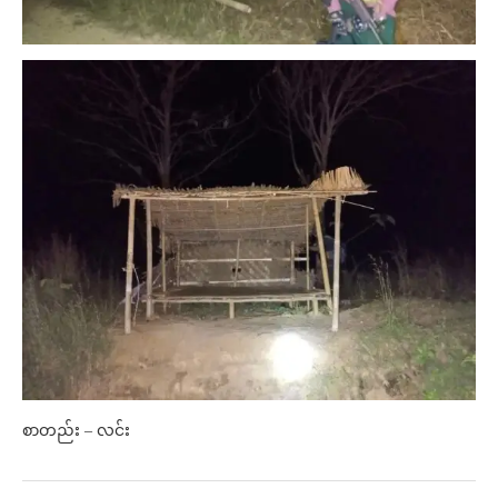
စာတည်း – လင်း