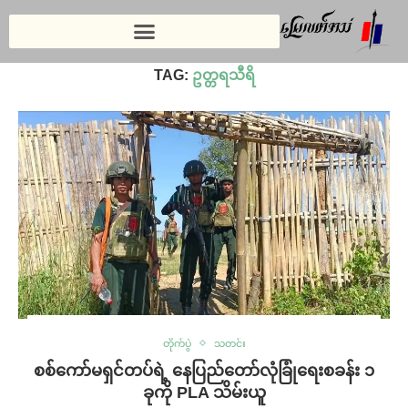
Home
»
ဥတ္တရသီရိ
TAG:
ဥတ္တရသီရိ
တိုက်ပွဲ
သတင်း
စစ်ကော်မရှင်တပ်ရဲ့ နေပြည်တော်လုံခြုံရေးစခန်း ၁
ခုကို PLA သိမ်းယူ