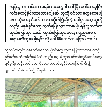
“ရန်သူက၊ ကင်းက အရပ်သားတွေပါ ခေါ်ပြီး ပေါ်တာဆွဲပြီး
ကင်းစောင့်ခိုင်းထားတာပေါ့နော်၊ သူတို့ စစ်သားတွေရောပေါ့
နော်၊ ဆိုတော့ ဒီဖက်က လာတိုက်ပြီဆိုတဲ့အခါမှာတော့ သူတို့
လည်း မခုခံနိုင်တော့ ထွက်ပြေးသွားတာပေါ့။ ရန်သူဘက်က
ထွက်ပြေးသွားတယ်၊ ထွက်ပြေးသွားတော့ ကျည်ဖောက်
စရာ မလိုဘူးပေါ့နော်”
လို့ ဒေါ်နီနီကျော်က ပြောပါတယ်။
တိုက်ပွဲအတွင်း စစ်ကော်မရှင်တပ်ဖွဲ့ဝင်တွေ ထွက်ပြေးသွားတာကြောင့်
နှစ်ဖက်အထိအခိုက်မရှိခဲ့ဘဲ ကျည်၊ ငွေ၊ ရိက္ခာနဲ့ စစ်တပ်ယူနီဖောင်းတွေ
ရရှိခဲ့ပြီး ယူနီဖောင်းတွေကိုတော့ မသယ်ယူနိုင်တာကြောင့် မီးရှို့
ဖျက်ဆီးပစ်ခဲ့တယ်လို့ သိရပါတယ်။