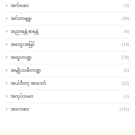
အက်ဆေး
(3)
အင်တာဗျူး
(20)
အညာရနံ့ စာရနံ့
(6)
အတွေးအမြင်
(14)
အထူးကဏ္ဍ
(78)
အမျိုးသမီးကဏ္ဍ
(2)
အယ်ဒီတာ့ အာဘော်
(22)
အလုပ်သမား
(1)
အားကစား
(131)