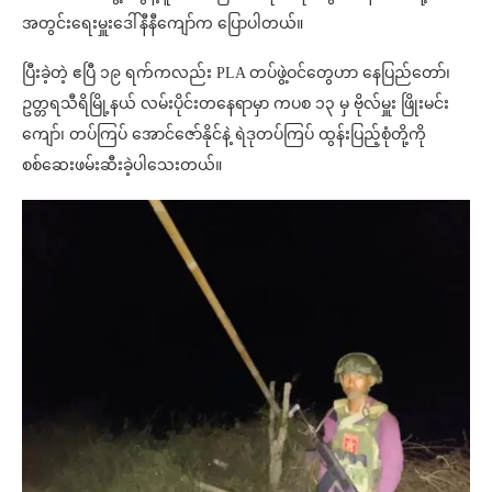
အတွင်းရေးမှူးဒေါ်နီနီကျော်က ပြောပါတယ်။
ပြီးခဲ့တဲ့ ဧပြီ ၁၉ ရက်ကလည်း PLA တပ်ဖွဲ့ဝင်တွေဟာ နေပြည်တော်၊
ဥတ္တရသီရိမြို့နယ် လမ်းပိုင်းတနေရာမှာ ကပစ ၁၃ မှ ဗိုလ်မှူး ဖြိုးမင်း
ကျော်၊ တပ်ကြပ် အောင်ဇော်နိုင်နဲ့ ရဲဒုတပ်ကြပ် ထွန်းပြည့်စုံတို့ကို
စစ်ဆေးဖမ်းဆီးခဲ့ပါသေးတယ်။