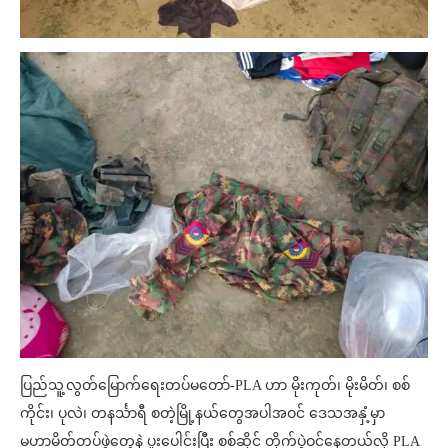
ပြည်သူ့လွတ်မြောက်ရေးတပ်မတော်-PLA ဟာ မိုးကုတ်၊ မိုးမိတ်၊ စစ်
ကိုင်း၊ ပုလဲ၊ တနင်္သာရီ စတဲ့မြို့နယ်တွေအပါအဝင် ဒေသအနှံ့မှာ
မဟာမိတ်တပ်ဖွဲ့တွေနဲ့ ပူးပေါင်းပြီး စစ်ဆိုင် တိုက်ပွဲဝင်နေတယ်လို့ PLA