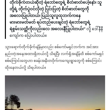
တိုက်ခိုက်တယ်ဆိုတဲ့ ရဲဘော်တွေရဲ့ စိတ်ဓာတ်ပေါ့နော်၊ သူ
တို့ရဲ့ တိုက်ပွဲဝင်လိုတဲ့ ပြင်းပြတဲ့ စိတ်ဓာတ်တွေကို
အလေးပြုပါတယ်၊ ပြည်သူလူထုဘက်ကနေ
မားမားမတ်မတ် ရပ်တည်ပေးချင်တဲ့ ရဲဘော်တွေရဲ့
ရဲစွမ်းသတ္တိကိုလည်းလေ အလေးနီပြုပါတယ်၊”
လို့ ဒေါ်နီနီ
ကျော်က ပြောပါတယ်။
သွားရောက်တိုက်ခိုက်ချိန်မှာလည်း စစ်ကော်မရှင်ဘက်က အင်အား
နည်းတဲ့အနေအထားရှိတယ်လို့ သိရပြီး လက်ရှိအချိန်ထိ စစ်ကော်မရှင်
စစ်ကြောင်းတွေဟာ စခန်းအနီးတဝိုက်ကကျေးရွာတွေကို စစ်ကြောင်း
ထိုးနေတယ်လို့ သိရပါတယ်။