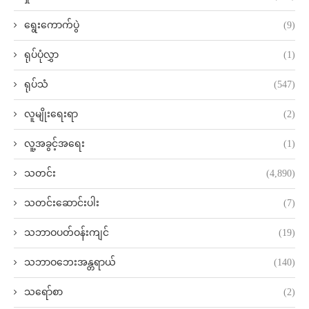
ရွေးကောက်ပွဲ
(9)
ရုပ်ပုံလွှာ
(1)
ရုပ်သံ
(547)
လူမျိုးရေးရာ
(2)
လူ့အခွင့်အရေး
(1)
သတင်း
(4,890)
သတင်းဆောင်းပါး
(7)
သဘာဝပတ်ဝန်းကျင်
(19)
သဘာဝဘေးအန္တရာယ်
(140)
သရော်စာ
(2)