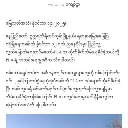
written by
ကျော်စွာ
မြေလတ်အသံ၊ နိုဝင်ဘာ ၁၄၊ ၂၀၂၅။
နေပြည်တော်၊ ဥတ္တရသီရိတပ်ကုန်းမြို့နယ်၊ ရတနာမြေအခြေပြု
လုံခြုံရေးစခန်းကို နိုဝင်ဘာ ၁၂ ရက် ညနေပိုင်းမှာ ပြည်သူ့
လွတ်မြောက်ရေးတပ်မတော်-PLA က တိုက်ခိုက်သိမ်းယူနိုင်ခဲ့တယ်လို့
PLA ရဲ့ အတွင်းရေးမှူးဆီက သိရပါတယ်။
စစ်ကော်မရှင်တပ်က အနီးဝန်းကျင်ကကျေးရွာတွေကို စစ်ကြောင်းထိုး
ရင်း ၂ နှစ်ကြာတပ်စွဲနေတဲ့အဲ့ဒီစခန်းကို PLA က ဝင်ရောက်တိုက်ခိုက်ခဲ့
ပြီး စခန်းတွင်းရှိ စစ်ကော်မရှင်တပ်ဖွဲ့ဝင်တွေထွက်ပြေးသွားချိန်မှာ
သိမ်းယူနိုင်ခဲ့တာဖြစ်ကြောင်း PLA အတွင်းရေးမှူး ဒေါ်နီနီကျော်က
မြေလတ်အသံကို ပြေပါတယ်။