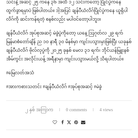
သင်းနဲ့ အဆင့် ၂၅ ကနေ ၃၆ အထိ ၁၂ သင်းကတော့ ပြိုင်ပွဲကနေ
ထွက်ခွာရမှာပဲ ဖြစ်ပါတယ်။ ဒါ့အပြင် ချန်ပီယံလိဂ်ပြိုင်ပွဲကနေ ယူရိုပါ
လိဂ်ကို ဆင်းကန်ရတဲ့ စနစ်လည်း မပါဝင်တော့ပါဘူး။
ချန်ပီယံလိဂ် အုပ်စုအဆင့် မဲခွဲပွဲကိုတော့ ယနေ့ ဩဂုတ်လ ၂၉ ရက်
မြန်မာစံတော်ချိန် ည ၁၀ နာရီ ၃၀ မိနစ်မှာ ကျင်းပသွားမှာဖြစ်ပြီး ယခုနှစ်
ချန်ပီယံလိဂ် ဗိုလ်လုပွဲကို ၂၀၂၅ ခုနှစ် မေလ ၃၁ ရက်၊ ဘိုင်ယန်မြူးနစ်
အိမ်ကွင်း အလိုင်းယန့် အရီနာမှာ ကျင်းပသွားမယ်လို့ သိရပါတယ်။
#မြေလတ်အသံ
#အားကစားသတင်း #ချန်ပီယံလိဂ် #အုပ်စုအဆင့် #မဲခွဲ
၂ နှစ် အကြာက
0 comments
4 views