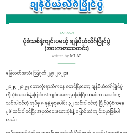
အားကစား
ပုံစံသစ်နဲ့ကျင်းပမယ့် ချန်ပီယံလိဂ်ပြိုင်ပွဲ
(အားကစားသတင်း)
written by
MLAT
မြေလတ်အသံ၊ သြဂုတ် ၂၉၊ ၂၀၂၄။
၂၀၂၄-၂၀၂၅ ဘောလုံးရာသီကနေ စတင်ပြီးတော့ ချန်ပီယံလိဂ်ပြိုင်ပွဲ
ကို ပုံစံအသစ်နဲ့ပြောင်းလဲကျင်းပတော့မှာဖြစ်ပြီး ယခင်က အသင်း ၄
သင်းပါဝင်တဲ့ အုပ်စု ၈ ခုနဲ့ စုစုပေါင်း ၃၂ သင်းပါဝင်တဲ့ ပြိုင်ပွဲပုံစံကနေ
၃၆ သင်းပါဝင်ပြီး အမှတ်ပေးဇယားပုံစံနဲ့ ပြောင်းလဲကျင်းပမှာဖြစ်ပါ
တယ်။