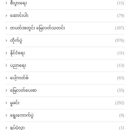
စီးပွားရေး
(15)
ဆောင်းပါး
(79)
တပတ်အတွင်း မြေလတ်သတင်း
(107)
တိုက်ပွဲ
(976)
နိုင်ငံရေး
(11)
ပညာရေး
(13)
ပေါ့ကတ်စ်
(63)
မြေလတ်ပေးစာ
(55)
မှုခင်း
(292)
ရွေးကောက်ပွဲ
(9)
ရုပ်ပုံလွှာ
(1)