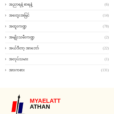
အညာရနံ့ စာရနံ့
(6)
အတွေးအမြင်
(14)
အထူးကဏ္ဍ
(78)
အမျိုးသမီးကဏ္ဍ
(2)
အယ်ဒီတာ့ အာဘော်
(22)
အလုပ်သမား
(1)
အားကစား
(131)
MYAELATT
ATHAN