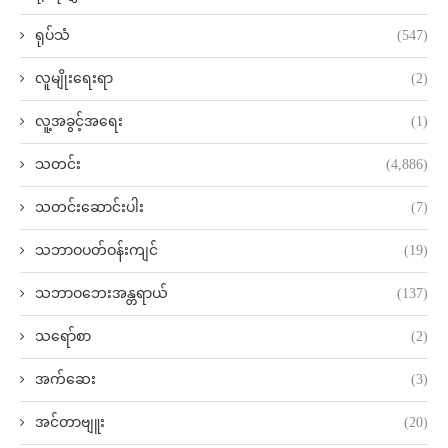
ရုပ်သံ
(547)
လူမျိုးရေးရာ
(2)
လူ့အခွင့်အရေး
(1)
သတင်း
(4,886)
သတင်းဆောင်းပါး
(7)
သဘာဝပတ်ဝန်းကျင်
(19)
သဘာဝဘေးအန္တရာယ်
(137)
သရော်စာ
(2)
အက်ဆေး
(3)
အင်တာဗျူး
(20)