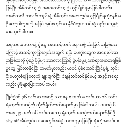
အုပ်စုအဆင့်ပွဲစဉ်မှာ အသင်းတသင်းကို ပြိုင်ဘက် ၈ သင်းနဲ့တွေ့ဆုံရမှာ
ဖြစ်ပြီး အိမ်ကွင်း ၄ ပွဲ၊ အဝေးကွင်း ၄ ပွဲ ယှဉ်ပြိုင်ရမှာဖြစ်ပါတယ်။
ယခင်ကလို တသင်းတည်းနဲ့ အိမ်ကွင်း အဝေးကွင်းယှဉ်ပြိုင်ရတဲ့စနစ် မ
ရှိတော့ပါဘူး။ ဒါ့အပြင် အုပ်စုတွင်းမှာ နိုင်ငံတူအသင်းနဲ့လည်း တွေ့ဆုံ
မှာမဟုတ်ပါဘူး။
အမှတ်ပေးဇယားနဲ့ ရှုံးထွက်အဆင့်တက်ရောက်ဖို့ ဆုံးဖြတ်မှာဖြစ်တာ
ကြောင့် အဆင့်ကွာခြားချက်အတွက် ရဂိုး ပေးဂိုးတွေက အရေးပါလာ
မှာဖြစ်သလို ပွဲစဉ် ပိုမိုများလာတာကြောင့် ပွဲပန်းမှုနဲ့ ဒဏ်ရာအနာတရဖြစ်
မှုတွေ ဖြစ်လာနိုင်ပြီး တဖက်မှာလည်း ယခင် ပုံစံဟောင်းပြိုင်ပွဲရဲ့ သွင်း
ဂိုးပေးဂိုးစံချိန်တွေကို ချိုးဖျက်ပြီး စံချိန်သစ်တင်နိုင်မယ့် အခွင့်အရေး
လည်း ပိုမိုများပြားလာပါတယ်။
ပြိုင်ပွဲဝင် ၃၆ သင်းမှာ အဆင့် ၁ ကနေ ၈ အထိ ၈ သင်းဟာ ၁၆ သင်း
ရှုံးထွက်အဆင့်ကို တိုက်ရိုက်တက်ရောက်မှာ ဖြစ်ပါတယ်။ အဆင့် ၆
ကနေ ၂၄ အထိ ၁၆ သင်းကတော့ ရှုံးထွက်အဆင့်တက်ရောက်နိုင်ဖို့
play-off အိမ်ကွင်း အဝေးကွင်းနှစ်ပွဲ ကစားရမှာဖြစ်ပြီး ရှုံးတဲ့အသင်း ၈