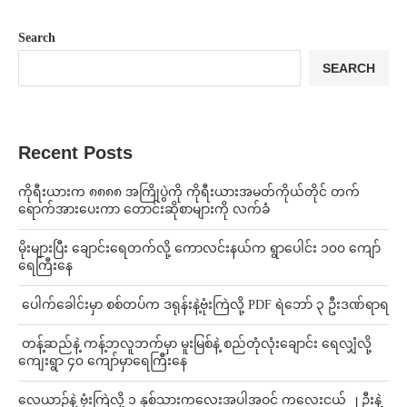
Search
SEARCH
Recent Posts
ကိုရီးယားက ၈၈၈၈ အကြိုပွဲကို ကိုရီးယားအမတ်ကိုယ်တိုင် တက်
ရောက်အားပေးကာ တောင်းဆိုစာများကို လက်ခံ
⁨မိုးများပြီး ချောင်းရေတက်လို့ ကောလင်းနယ်က ရွာပေါင်း ၁၀၀ ကျော်
ရေကြီးနေ
⁩ ⁨ပေါက်ခေါင်းမှာ စစ်တပ်က ဒရုန်းနဲ့ဗုံးကြဲလို့ PDF ရဲဘော် ၃ ဦးဒဏ်ရာရ
⁩ ⁨တန့်ဆည်နဲ့ ကန့်ဘလူဘက်မှာ မူးမြစ်နဲ့ စည်တုံလုံးချောင်း ရေလျှံလို့
ကျေးရွာ ၄၀ ကျော်မှာရေကြီးနေ
⁨လေယာဉ်နဲ့ ဗုံးကြဲလို့ ၁ နှစ်သားကလေးအပါအဝင် ကလေးငယ် ၂ ဦးနဲ့